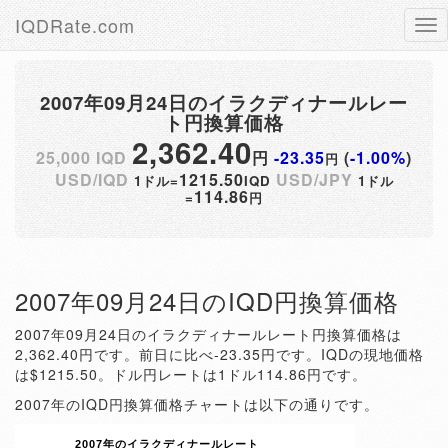
IQDRate.com
Tog
nav
2007年09月24日のイラクディナールレー
ト円換算価格
2,362.40
25,000 IQD
円
-23.35
(
-1.00%
)
円
USD/IQD
1215.50
USD/JPY
1ドル=
IQD
1ドル
114.86
=
円
2007年09月24日のIQD円換算価格
2007年09月24日のイラクディナールレート円換算価格は
2,362.40円です。前日に比べ-23.35円です。IQDの現地価格
は$1215.50。ドル円レートは1ドル114.86円です。
2007年のIQD円換算価格チャートは以下の通りです。
2007年のイラクディナールレート