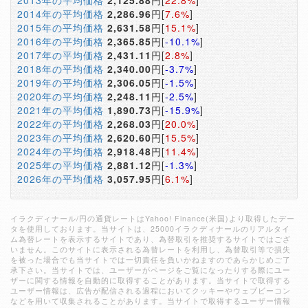
2013年の平均価格
2,125.88
円[
22.8%
]
2014年の平均価格
2,286.96
円[
7.6%
]
2015年の平均価格
2,631.58
円[
15.1%
]
2016年の平均価格
2,365.85
円[
-10.1%
]
2017年の平均価格
2,431.11
円[
2.8%
]
2018年の平均価格
2,340.00
円[
-3.7%
]
2019年の平均価格
2,306.05
円[
-1.5%
]
2020年の平均価格
2,248.11
円[
-2.5%
]
2021年の平均価格
1,890.73
円[
-15.9%
]
2022年の平均価格
2,268.03
円[
20.0%
]
2023年の平均価格
2,620.60
円[
15.5%
]
2024年の平均価格
2,918.48
円[
11.4%
]
2025年の平均価格
2,881.12
円[
-1.3%
]
2026年の平均価格
3,057.95
円[
6.1%
]
イラクディナール/円の通貨レートはYahoo! Finance(米国)より取得したデー
タを使用しております。当サイトは、25000イラクディナールのリアルタイ
ム為替レートを表示するサイトであり、為替取引を推奨するサイトではござ
いません。このサイトに表示される為替レートを利用し、為替取引等で損失
を被った場合でも当サイトでは一切責任を負いかねますのであらかじめご了
承下さい。当サイトでは、ユーザーがページをご覧になったりする際にユー
ザーに関する情報を自動的に取得することがあります。当サイトで取得する
ユーザー情報は、広告が配信される過程においてクッキーやウェブビーコン
などを用いて収集されることがあります。当サイトで取得するユーザー情報