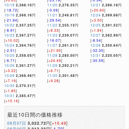
10/18
2,388.10
円
11/20
2,276.35
円
12/21
2,386.18
円
[
-18.72
]
[
-0.09
]
[
+20.60
]
10/19
2,366.16
円
11/21
2,246.81
円
12/24
2,389.68
円
[
-21.94
]
[
-29.54
]
[
+3.50
]
10/22
2,357.25
円
11/22
2,255.13
円
12/25
2,391.52
円
[
-8.91
]
[
+8.33
]
[
+1.84
]
10/23
2,367.27
円
11/23
2,239.07
円
12/27
2,382.99
円
[
+10.02
]
[
-16.07
]
[
-8.54
]
10/24
2,364.76
円
11/27
2,261.01
円
12/28
2,350.64
円
[
-2.51
]
[
+21.95
]
[
-32.35
]
10/25
2,358.05
円
11/28
2,285.50
円
12/31
2,320.05
円
[
-6.71
]
[
+24.49
]
[
-30.59
]
10/26
2,361.27
円
11/29
2,292.21
円
[
+3.22
]
[
+6.71
]
10/29
2,368.46
円
11/30
2,301.48
円
[
+7.19
]
[
+9.28
]
10/30
2,370.31
円
[
+1.85
]
10/31
2,385.47
円
[
+15.16
]
最近10日間の価格推移
08月07日
3,022.72
円[
+10.49
]
08月06日
3,012.23
円[
-1.72
]