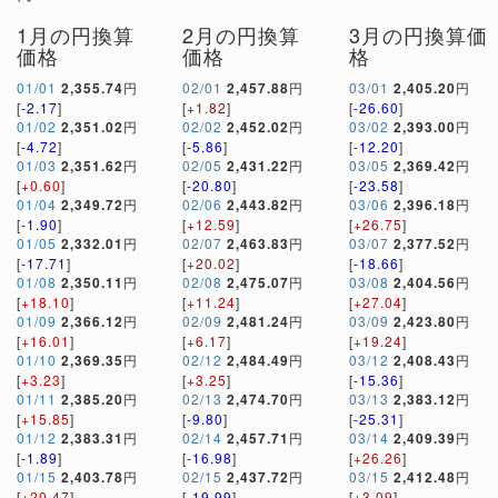
1月の円換算
2月の円換算
3月の円換算価
価格
価格
格
01/01
2,355.74
円
02/01
2,457.88
円
03/01
2,405.20
円
[
-2.17
]
[
+1.82
]
[
-26.60
]
01/02
2,351.02
円
02/02
2,452.02
円
03/02
2,393.00
円
[
-4.72
]
[
-5.86
]
[
-12.20
]
01/03
2,351.62
円
02/05
2,431.22
円
03/05
2,369.42
円
[
+0.60
]
[
-20.80
]
[
-23.58
]
01/04
2,349.72
円
02/06
2,443.82
円
03/06
2,396.18
円
[
-1.90
]
[
+12.59
]
[
+26.75
]
01/05
2,332.01
円
02/07
2,463.83
円
03/07
2,377.52
円
[
-17.71
]
[
+20.02
]
[
-18.66
]
01/08
2,350.11
円
02/08
2,475.07
円
03/08
2,404.56
円
[
+18.10
]
[
+11.24
]
[
+27.04
]
01/09
2,366.12
円
02/09
2,481.24
円
03/09
2,423.80
円
[
+16.01
]
[
+6.17
]
[
+19.24
]
01/10
2,369.35
円
02/12
2,484.49
円
03/12
2,408.43
円
[
+3.23
]
[
+3.25
]
[
-15.36
]
01/11
2,385.20
円
02/13
2,474.70
円
03/13
2,383.12
円
[
+15.85
]
[
-9.80
]
[
-25.31
]
01/12
2,383.31
円
02/14
2,457.71
円
03/14
2,409.39
円
[
-1.89
]
[
-16.98
]
[
+26.26
]
01/15
2,403.78
円
02/15
2,437.72
円
03/15
2,412.48
円
[
+20.47
]
[
-19.99
]
[
+3.09
]