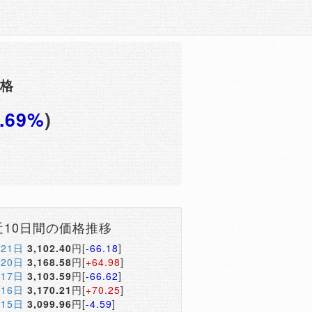
価格
0.69%
)
円
近10日間の価格推移
月21日
3,102.40
円[
-66.18
]
月20日
3,168.58
円[
+64.98
]
月17日
3,103.59
円[
-66.62
]
月16日
3,170.21
円[
+70.25
]
月15日
3,099.96
円[
-4.59
]