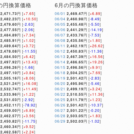
の円換算価格
6月の円換算価格
2,471.73
円 [
+7.65
]
06/01
2,469.47
円 [
+6.89
]
2,482.23
円 [
+10.50
]
06/04
2,460.98
円 [
-8.49
]
2,479.60
円 [
-2.63
]
06/05
2,455.48
円 [
-5.50
]
2,477.55
円 [
-2.06
]
06/06
2,441.29
円 [
-14.19
]
2,484.89
円 [
+7.34
]
06/07
2,433.76
円 [
-7.53
]
2,485.91
円 [
+1.02
]
06/08
2,435.56
円 [
+1.80
]
2,489.64
円 [
+3.72
]
06/11
2,462.19
円 [
+26.62
]
2,478.08
円 [
-11.55
]
06/12
2,450.83
円 [
-11.36
]
2,484.50
円 [
+6.42
]
06/13
2,467.39
円 [
+16.56
]
2,497.92
円 [
+13.43
]
06/14
2,486.65
円 [
+19.26
]
2,496.26
円 [
-1.66
]
06/15
2,496.56
円 [
+9.91
]
2,497.10
円 [
+0.84
]
06/18
2,504.25
円 [
+7.69
]
2,505.16
円 [
+8.06
]
06/19
2,501.42
円 [
-2.83
]
2,521.24
円 [
+16.08
]
06/20
2,495.96
円 [
-5.46
]
2,532.74
円 [
+11.49
]
06/21
2,499.19
円 [
+3.24
]
2,533.96
円 [
+1.22
]
06/22
2,510.55
円 [
+11.36
]
2,531.03
円 [
-2.92
]
06/25
2,511.79
円 [
+1.23
]
2,452.11
円 [
-78.92
]
06/26
2,501.42
円 [
-10.37
]
2,459.00
円 [
+6.89
]
06/27
2,501.22
円 [
-0.20
]
2,462.57
円 [
+3.56
]
06/28
2,503.05
円 [
+1.83
]
2,450.82
円 [
-11.75
]
06/29
2,502.03
円 [
-1.02
]
2,460.34
円 [
+9.52
]
2,462.58
円 [
+2.24
]