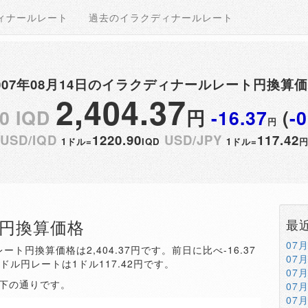
ィナールレート
過去のイラクディナールレート
007年08月14日のイラクディナールレート円換算
2,404.37
0 IQD
円
-16.37
(
-
円
USD/IQD
1220.90
USD/JPY
117.42
1ドル=
IQD
1ドル=
QD円換算価格
最
07
ート円換算価格は2,404.37円です。前日に比べ-16.37
07
。ドル円レートは1ドル117.42円です。
07
以下の通りです。
07
07