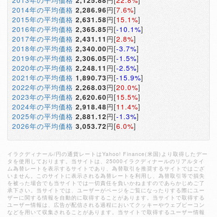
2013年の平均価格
2,125.88
円[
22.8%
]
2014年の平均価格
2,286.96
円[
7.6%
]
2015年の平均価格
2,631.58
円[
15.1%
]
2016年の平均価格
2,365.85
円[
-10.1%
]
2017年の平均価格
2,431.11
円[
2.8%
]
2018年の平均価格
2,340.00
円[
-3.7%
]
2019年の平均価格
2,306.05
円[
-1.5%
]
2020年の平均価格
2,248.11
円[
-2.5%
]
2021年の平均価格
1,890.73
円[
-15.9%
]
2022年の平均価格
2,268.03
円[
20.0%
]
2023年の平均価格
2,620.60
円[
15.5%
]
2024年の平均価格
2,918.48
円[
11.4%
]
2025年の平均価格
2,881.12
円[
-1.3%
]
2026年の平均価格
3,053.72
円[
6.0%
]
イラクディナール/円の通貨レートはYahoo! Finance(米国)より取得したデー
タを使用しております。当サイトは、25000イラクディナールのリアルタイ
ム為替レートを表示するサイトであり、為替取引を推奨するサイトではござ
いません。このサイトに表示される為替レートを利用し、為替取引等で損失
を被った場合でも当サイトでは一切責任を負いかねますのであらかじめご了
承下さい。当サイトでは、ユーザーがページをご覧になったりする際にユー
ザーに関する情報を自動的に取得することがあります。当サイトで取得する
ユーザー情報は、広告が配信される過程においてクッキーやウェブビーコン
などを用いて収集されることがあります。当サイトで取得するユーザー情報