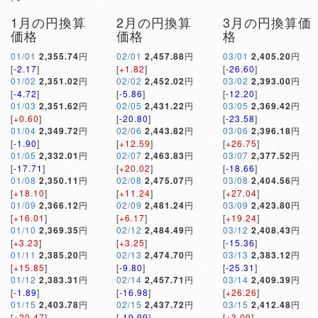
1月の円換算
2月の円換算
3月の円換算価
価格
価格
格
01/01
2,355.74
円
02/01
2,457.88
円
03/01
2,405.20
円
[
-2.17
]
[
+1.82
]
[
-26.60
]
01/02
2,351.02
円
02/02
2,452.02
円
03/02
2,393.00
円
[
-4.72
]
[
-5.86
]
[
-12.20
]
01/03
2,351.62
円
02/05
2,431.22
円
03/05
2,369.42
円
[
+0.60
]
[
-20.80
]
[
-23.58
]
01/04
2,349.72
円
02/06
2,443.82
円
03/06
2,396.18
円
[
-1.90
]
[
+12.59
]
[
+26.75
]
01/05
2,332.01
円
02/07
2,463.83
円
03/07
2,377.52
円
[
-17.71
]
[
+20.02
]
[
-18.66
]
01/08
2,350.11
円
02/08
2,475.07
円
03/08
2,404.56
円
[
+18.10
]
[
+11.24
]
[
+27.04
]
01/09
2,366.12
円
02/09
2,481.24
円
03/09
2,423.80
円
[
+16.01
]
[
+6.17
]
[
+19.24
]
01/10
2,369.35
円
02/12
2,484.49
円
03/12
2,408.43
円
[
+3.23
]
[
+3.25
]
[
-15.36
]
01/11
2,385.20
円
02/13
2,474.70
円
03/13
2,383.12
円
[
+15.85
]
[
-9.80
]
[
-25.31
]
01/12
2,383.31
円
02/14
2,457.71
円
03/14
2,409.39
円
[
-1.89
]
[
-16.98
]
[
+26.26
]
01/15
2,403.78
円
02/15
2,437.72
円
03/15
2,412.48
円
[
+20.47
]
[
-19.99
]
[
+3.09
]