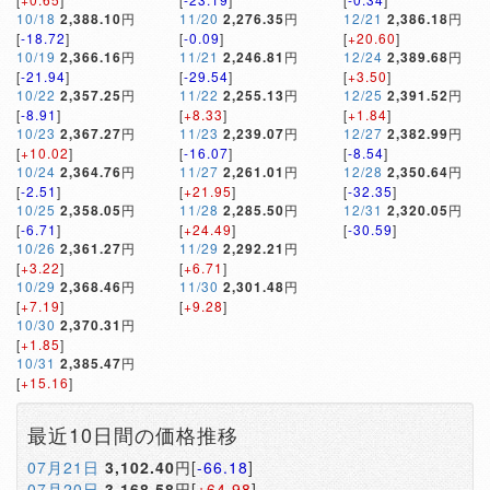
10/18
2,388.10
円
11/20
2,276.35
円
12/21
2,386.18
円
[
-18.72
]
[
-0.09
]
[
+20.60
]
10/19
2,366.16
円
11/21
2,246.81
円
12/24
2,389.68
円
[
-21.94
]
[
-29.54
]
[
+3.50
]
10/22
2,357.25
円
11/22
2,255.13
円
12/25
2,391.52
円
[
-8.91
]
[
+8.33
]
[
+1.84
]
10/23
2,367.27
円
11/23
2,239.07
円
12/27
2,382.99
円
[
+10.02
]
[
-16.07
]
[
-8.54
]
10/24
2,364.76
円
11/27
2,261.01
円
12/28
2,350.64
円
[
-2.51
]
[
+21.95
]
[
-32.35
]
10/25
2,358.05
円
11/28
2,285.50
円
12/31
2,320.05
円
[
-6.71
]
[
+24.49
]
[
-30.59
]
10/26
2,361.27
円
11/29
2,292.21
円
[
+3.22
]
[
+6.71
]
10/29
2,368.46
円
11/30
2,301.48
円
[
+7.19
]
[
+9.28
]
10/30
2,370.31
円
[
+1.85
]
10/31
2,385.47
円
[
+15.16
]
最近10日間の価格推移
07月21日
3,102.40
円[
-66.18
]
07月20日
3,168.58
円[
+64.98
]