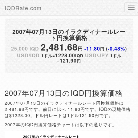
IQDRate.com
Tog
nav
2007年07月13日のイラクディナールレー
ト円換算価格
2,481.68
25,000 IQD
円
-11.80
(
-0.48%
)
円
USD/IQD
1228.00
USD/JPY
1ドル=
IQD
1ドル
121.90
=
円
2007年07月13日のIQD円換算価格
2007年07月13日のイラクディナールレート円換算価格は
2,481.68円です。前日に比べ-11.80円です。IQDの現地価格
は$1228.00。ドル円レートは1ドル121.90円です。
2007年のIQD円換算価格チャートは以下の通りです。
2007年のイラクディナールレート