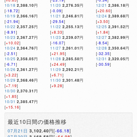
10/18
2,388.10
円
11/20
2,276.35
円
12/21
2,386.18
円
[
-18.72
]
[
-0.09
]
[
+20.60
]
10/19
2,366.16
円
11/21
2,246.81
円
12/24
2,389.68
円
[
-21.94
]
[
-29.54
]
[
+3.50
]
10/22
2,357.25
円
11/22
2,255.13
円
12/25
2,391.52
円
[
-8.91
]
[
+8.33
]
[
+1.84
]
10/23
2,367.27
円
11/23
2,239.07
円
12/27
2,382.99
円
[
+10.02
]
[
-16.07
]
[
-8.54
]
10/24
2,364.76
円
11/27
2,261.01
円
12/28
2,350.64
円
[
-2.51
]
[
+21.95
]
[
-32.35
]
10/25
2,358.05
円
11/28
2,285.50
円
12/31
2,320.05
円
[
-6.71
]
[
+24.49
]
[
-30.59
]
10/26
2,361.27
円
11/29
2,292.21
円
[
+3.22
]
[
+6.71
]
10/29
2,368.46
円
11/30
2,301.48
円
[
+7.19
]
[
+9.28
]
10/30
2,370.31
円
[
+1.85
]
10/31
2,385.47
円
[
+15.16
]
最近10日間の価格推移
07月21日
3,102.40
円[
-66.18
]
07月20日
3,168.58
円[
+64.98
]