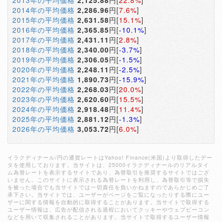
2013年の平均価格
2,125.88
円[
22.8%
]
2014年の平均価格
2,286.96
円[
7.6%
]
2015年の平均価格
2,631.58
円[
15.1%
]
2016年の平均価格
2,365.85
円[
-10.1%
]
2017年の平均価格
2,431.11
円[
2.8%
]
2018年の平均価格
2,340.00
円[
-3.7%
]
2019年の平均価格
2,306.05
円[
-1.5%
]
2020年の平均価格
2,248.11
円[
-2.5%
]
2021年の平均価格
1,890.73
円[
-15.9%
]
2022年の平均価格
2,268.03
円[
20.0%
]
2023年の平均価格
2,620.60
円[
15.5%
]
2024年の平均価格
2,918.48
円[
11.4%
]
2025年の平均価格
2,881.12
円[
-1.3%
]
2026年の平均価格
3,053.72
円[
6.0%
]
イラクディナール/円の通貨レートはYahoo! Finance(米国)より取得したデー
タを使用しております。当サイトは、25000イラクディナールのリアルタイ
ム為替レートを表示するサイトであり、為替取引を推奨するサイトではござ
いません。このサイトに表示される為替レートを利用し、為替取引等で損失
を被った場合でも当サイトでは一切責任を負いかねますのであらかじめご了
承下さい。当サイトでは、ユーザーがページをご覧になったりする際にユー
ザーに関する情報を自動的に取得することがあります。当サイトで取得する
ユーザー情報は、広告が配信される過程においてクッキーやウェブビーコン
などを用いて収集されることがあります。当サイトで取得するユーザー情報