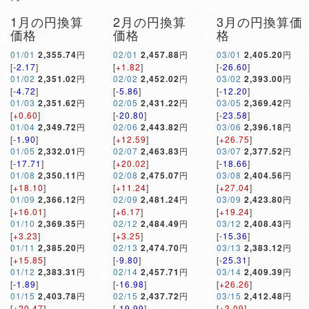
1月の円換算
2月の円換算
3月の円換算価
価格
価格
格
01/01
2,355.74
円
02/01
2,457.88
円
03/01
2,405.20
円
[
-2.17
]
[
+1.82
]
[
-26.60
]
01/02
2,351.02
円
02/02
2,452.02
円
03/02
2,393.00
円
[
-4.72
]
[
-5.86
]
[
-12.20
]
01/03
2,351.62
円
02/05
2,431.22
円
03/05
2,369.42
円
[
+0.60
]
[
-20.80
]
[
-23.58
]
01/04
2,349.72
円
02/06
2,443.82
円
03/06
2,396.18
円
[
-1.90
]
[
+12.59
]
[
+26.75
]
01/05
2,332.01
円
02/07
2,463.83
円
03/07
2,377.52
円
[
-17.71
]
[
+20.02
]
[
-18.66
]
01/08
2,350.11
円
02/08
2,475.07
円
03/08
2,404.56
円
[
+18.10
]
[
+11.24
]
[
+27.04
]
01/09
2,366.12
円
02/09
2,481.24
円
03/09
2,423.80
円
[
+16.01
]
[
+6.17
]
[
+19.24
]
01/10
2,369.35
円
02/12
2,484.49
円
03/12
2,408.43
円
[
+3.23
]
[
+3.25
]
[
-15.36
]
01/11
2,385.20
円
02/13
2,474.70
円
03/13
2,383.12
円
[
+15.85
]
[
-9.80
]
[
-25.31
]
01/12
2,383.31
円
02/14
2,457.71
円
03/14
2,409.39
円
[
-1.89
]
[
-16.98
]
[
+26.26
]
01/15
2,403.78
円
02/15
2,437.72
円
03/15
2,412.48
円
[
+20.47
]
[
-19.99
]
[
+3.09
]