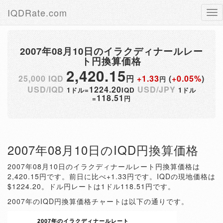
IQDRate.com
Tog
nav
2007年08月10日のイラクディナールレー
ト円換算価格
2,420.15
25,000 IQD
円
+1.33
(
+0.05%
)
円
USD/IQD
1224.20
USD/JPY
1ドル=
IQD
1ドル
118.51
=
円
2007年08月10日のIQD円換算価格
2007年08月10日のイラクディナールレート円換算価格は
2,420.15円です。前日に比べ+1.33円です。IQDの現地価格は
$1224.20。ドル円レートは1ドル118.51円です。
2007年のIQD円換算価格チャートは以下の通りです。
2007年のイラクディナールレート