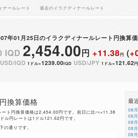
ィナールレート
過去のイラクディナールレート
007年01月25日のイラクディナールレート円換算
2,454.00
0 IQD
円
+11.38
(
+
円
USD/IQD
1239.00
USD/JPY
121.62
1ドル=
IQD
1ドル=
QD円換算価格
最
08
ート円換算価格は2,454.00円です。前日に比べ+11.38
08
。ドル円レートは1ドル121.62円です。
08
以下の通りです。
08
08