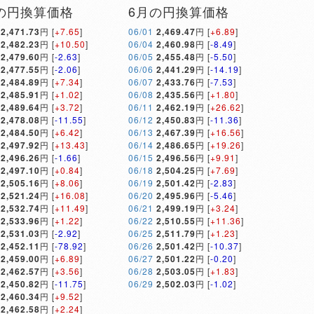
の円換算価格
6月の円換算価格
2,471.73
円 [
+7.65
]
06/01
2,469.47
円 [
+6.89
]
2,482.23
円 [
+10.50
]
06/04
2,460.98
円 [
-8.49
]
2,479.60
円 [
-2.63
]
06/05
2,455.48
円 [
-5.50
]
2,477.55
円 [
-2.06
]
06/06
2,441.29
円 [
-14.19
]
2,484.89
円 [
+7.34
]
06/07
2,433.76
円 [
-7.53
]
2,485.91
円 [
+1.02
]
06/08
2,435.56
円 [
+1.80
]
2,489.64
円 [
+3.72
]
06/11
2,462.19
円 [
+26.62
]
2,478.08
円 [
-11.55
]
06/12
2,450.83
円 [
-11.36
]
2,484.50
円 [
+6.42
]
06/13
2,467.39
円 [
+16.56
]
2,497.92
円 [
+13.43
]
06/14
2,486.65
円 [
+19.26
]
2,496.26
円 [
-1.66
]
06/15
2,496.56
円 [
+9.91
]
2,497.10
円 [
+0.84
]
06/18
2,504.25
円 [
+7.69
]
2,505.16
円 [
+8.06
]
06/19
2,501.42
円 [
-2.83
]
2,521.24
円 [
+16.08
]
06/20
2,495.96
円 [
-5.46
]
2,532.74
円 [
+11.49
]
06/21
2,499.19
円 [
+3.24
]
2,533.96
円 [
+1.22
]
06/22
2,510.55
円 [
+11.36
]
2,531.03
円 [
-2.92
]
06/25
2,511.79
円 [
+1.23
]
2,452.11
円 [
-78.92
]
06/26
2,501.42
円 [
-10.37
]
2,459.00
円 [
+6.89
]
06/27
2,501.22
円 [
-0.20
]
2,462.57
円 [
+3.56
]
06/28
2,503.05
円 [
+1.83
]
2,450.82
円 [
-11.75
]
06/29
2,502.03
円 [
-1.02
]
2,460.34
円 [
+9.52
]
2,462.58
円 [
+2.24
]