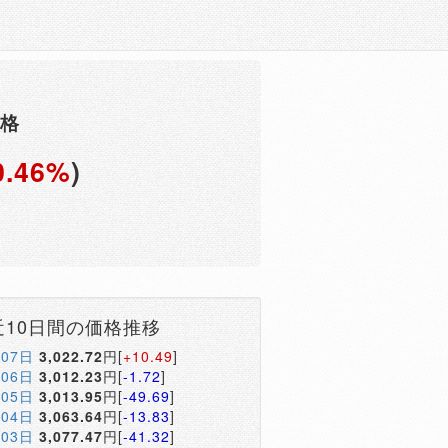
価格
0.46%
)
円
近10日間の価格推移
月07日
3,022.72
円[
+10.49
]
月06日
3,012.23
円[
-1.72
]
月05日
3,013.95
円[
-49.69
]
月04日
3,063.64
円[
-13.83
]
月03日
3,077.47
円[
-41.32
]