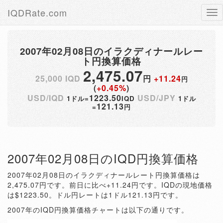
IQDRate.com
Tog
nav
2007年02月08日のイラクディナールレー
ト円換算価格
2,475.07
25,000 IQD
円
+11.24
円
(
+0.45%
)
USD/IQD
1223.50
USD/JPY
1ドル=
IQD
1ドル
121.13
=
円
2007年02月08日のIQD円換算価格
2007年02月08日のイラクディナールレート円換算価格は
2,475.07円です。前日に比べ+11.24円です。IQDの現地価格
は$1223.50。ドル円レートは1ドル121.13円です。
2007年のIQD円換算価格チャートは以下の通りです。