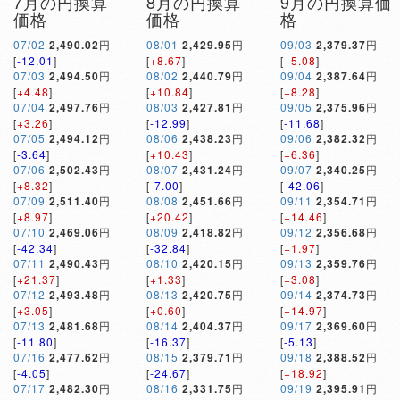
7月の円換算
8月の円換算
9月の円換算価
価格
価格
格
07/02
2,490.02
円
08/01
2,429.95
円
09/03
2,379.37
円
[
-12.01
]
[
+8.67
]
[
+5.08
]
07/03
2,494.50
円
08/02
2,440.79
円
09/04
2,387.64
円
[
+4.48
]
[
+10.84
]
[
+8.28
]
07/04
2,497.76
円
08/03
2,427.81
円
09/05
2,375.96
円
[
+3.26
]
[
-12.99
]
[
-11.68
]
07/05
2,494.12
円
08/06
2,438.23
円
09/06
2,382.32
円
[
-3.64
]
[
+10.43
]
[
+6.36
]
07/06
2,502.43
円
08/07
2,431.24
円
09/07
2,340.25
円
[
+8.32
]
[
-7.00
]
[
-42.06
]
07/09
2,511.40
円
08/08
2,451.66
円
09/11
2,354.71
円
[
+8.97
]
[
+20.42
]
[
+14.46
]
07/10
2,469.06
円
08/09
2,418.82
円
09/12
2,356.68
円
[
-42.34
]
[
-32.84
]
[
+1.97
]
07/11
2,490.43
円
08/10
2,420.15
円
09/13
2,359.76
円
[
+21.37
]
[
+1.33
]
[
+3.08
]
07/12
2,493.48
円
08/13
2,420.75
円
09/14
2,374.73
円
[
+3.05
]
[
+0.60
]
[
+14.97
]
07/13
2,481.68
円
08/14
2,404.37
円
09/17
2,369.60
円
[
-11.80
]
[
-16.37
]
[
-5.13
]
07/16
2,477.62
円
08/15
2,379.71
円
09/18
2,388.52
円
[
-4.05
]
[
-24.67
]
[
+18.92
]
07/17
2,482.30
円
08/16
2,331.75
円
09/19
2,395.91
円