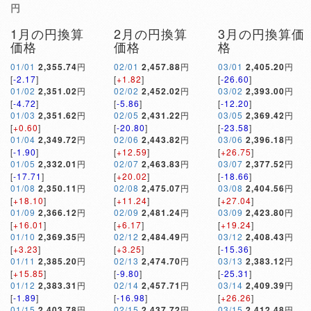
円
1月の円換算
2月の円換算
3月の円換算価
価格
価格
格
01/01
2,355.74
円
02/01
2,457.88
円
03/01
2,405.20
円
[
-2.17
]
[
+1.82
]
[
-26.60
]
01/02
2,351.02
円
02/02
2,452.02
円
03/02
2,393.00
円
[
-4.72
]
[
-5.86
]
[
-12.20
]
01/03
2,351.62
円
02/05
2,431.22
円
03/05
2,369.42
円
[
+0.60
]
[
-20.80
]
[
-23.58
]
01/04
2,349.72
円
02/06
2,443.82
円
03/06
2,396.18
円
[
-1.90
]
[
+12.59
]
[
+26.75
]
01/05
2,332.01
円
02/07
2,463.83
円
03/07
2,377.52
円
[
-17.71
]
[
+20.02
]
[
-18.66
]
01/08
2,350.11
円
02/08
2,475.07
円
03/08
2,404.56
円
[
+18.10
]
[
+11.24
]
[
+27.04
]
01/09
2,366.12
円
02/09
2,481.24
円
03/09
2,423.80
円
[
+16.01
]
[
+6.17
]
[
+19.24
]
01/10
2,369.35
円
02/12
2,484.49
円
03/12
2,408.43
円
[
+3.23
]
[
+3.25
]
[
-15.36
]
01/11
2,385.20
円
02/13
2,474.70
円
03/13
2,383.12
円
[
+15.85
]
[
-9.80
]
[
-25.31
]
01/12
2,383.31
円
02/14
2,457.71
円
03/14
2,409.39
円
[
-1.89
]
[
-16.98
]
[
+26.26
]
01/15
2,403.78
円
02/15
2,437.72
円
03/15
2,412.48
円