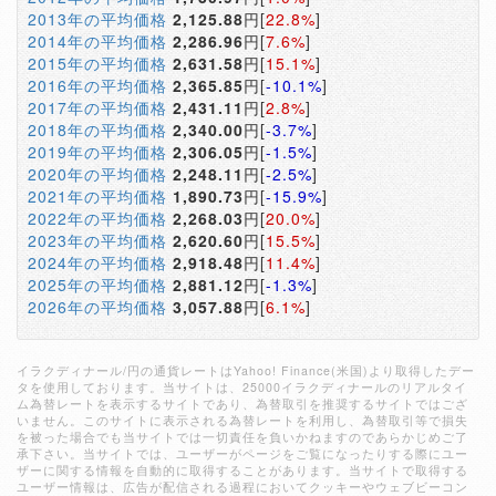
2013年の平均価格
2,125.88
円[
22.8%
]
2014年の平均価格
2,286.96
円[
7.6%
]
2015年の平均価格
2,631.58
円[
15.1%
]
2016年の平均価格
2,365.85
円[
-10.1%
]
2017年の平均価格
2,431.11
円[
2.8%
]
2018年の平均価格
2,340.00
円[
-3.7%
]
2019年の平均価格
2,306.05
円[
-1.5%
]
2020年の平均価格
2,248.11
円[
-2.5%
]
2021年の平均価格
1,890.73
円[
-15.9%
]
2022年の平均価格
2,268.03
円[
20.0%
]
2023年の平均価格
2,620.60
円[
15.5%
]
2024年の平均価格
2,918.48
円[
11.4%
]
2025年の平均価格
2,881.12
円[
-1.3%
]
2026年の平均価格
3,057.88
円[
6.1%
]
イラクディナール/円の通貨レートはYahoo! Finance(米国)より取得したデー
タを使用しております。当サイトは、25000イラクディナールのリアルタイ
ム為替レートを表示するサイトであり、為替取引を推奨するサイトではござ
いません。このサイトに表示される為替レートを利用し、為替取引等で損失
を被った場合でも当サイトでは一切責任を負いかねますのであらかじめご了
承下さい。当サイトでは、ユーザーがページをご覧になったりする際にユー
ザーに関する情報を自動的に取得することがあります。当サイトで取得する
ユーザー情報は、広告が配信される過程においてクッキーやウェブビーコン