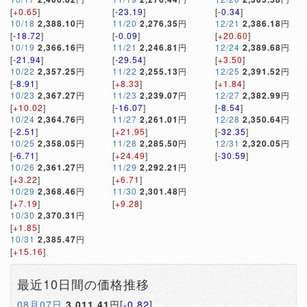
[
+0.65
]
[
-23.19
]
[
-0.34
]
10/18
2,388.10
円
11/20
2,276.35
円
12/21
2,386.18
円
[
-18.72
]
[
-0.09
]
[
+20.60
]
10/19
2,366.16
円
11/21
2,246.81
円
12/24
2,389.68
円
[
-21.94
]
[
-29.54
]
[
+3.50
]
10/22
2,357.25
円
11/22
2,255.13
円
12/25
2,391.52
円
[
-8.91
]
[
+8.33
]
[
+1.84
]
10/23
2,367.27
円
11/23
2,239.07
円
12/27
2,382.99
円
[
+10.02
]
[
-16.07
]
[
-8.54
]
10/24
2,364.76
円
11/27
2,261.01
円
12/28
2,350.64
円
[
-2.51
]
[
+21.95
]
[
-32.35
]
10/25
2,358.05
円
11/28
2,285.50
円
12/31
2,320.05
円
[
-6.71
]
[
+24.49
]
[
-30.59
]
10/26
2,361.27
円
11/29
2,292.21
円
[
+3.22
]
[
+6.71
]
10/29
2,368.46
円
11/30
2,301.48
円
[
+7.19
]
[
+9.28
]
10/30
2,370.31
円
[
+1.85
]
10/31
2,385.47
円
[
+15.16
]
最近10日間の価格推移
08月07日
3,011.41
円[
-0.82
]