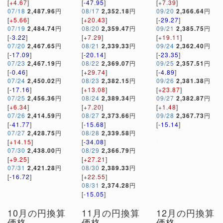
[
+4.67
]
[
-47.95
]
[
+7.39
]
07/18
2,487.96
円
08/17
2,352.18
円
09/20
2,366.64
円
[
+5.66
]
[
+20.43
]
[
-29.27
]
07/19
2,484.74
円
08/20
2,359.47
円
09/21
2,385.75
円
[
-3.22
]
[
+7.29
]
[
+19.11
]
07/20
2,467.65
円
08/21
2,339.33
円
09/24
2,362.40
円
[
-17.09
]
[
-20.14
]
[
-23.35
]
07/23
2,467.19
円
08/22
2,369.07
円
09/25
2,357.51
円
[
-0.46
]
[
+29.74
]
[
-4.89
]
07/24
2,450.02
円
08/23
2,382.15
円
09/26
2,381.38
円
[
-17.16
]
[
+13.08
]
[
+23.87
]
07/25
2,456.36
円
08/24
2,389.34
円
09/27
2,382.87
円
[
+6.34
]
[
+7.20
]
[
+1.48
]
07/26
2,414.59
円
08/27
2,373.66
円
09/28
2,367.73
円
[
-41.77
]
[
-15.68
]
[
-15.14
]
07/27
2,428.75
円
08/28
2,339.58
円
[
+14.15
]
[
-34.08
]
07/30
2,438.00
円
08/29
2,366.79
円
[
+9.25
]
[
+27.21
]
07/31
2,421.28
円
08/30
2,389.33
円
[
-16.72
]
[
+22.55
]
08/31
2,374.28
円
[
-15.05
]
10月の円換算
11月の円換算
12月の円換算
価格
価格
価格