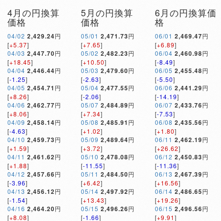
4月の円換算
5月の円換算
6月の円換算価
価格
価格
格
04/02
2,429.24
円
05/01
2,471.73
円
06/01
2,469.47
円
[
+5.37
]
[
+7.65
]
[
+6.89
]
04/03
2,447.70
円
05/02
2,482.23
円
06/04
2,460.98
円
[
+18.45
]
[
+10.50
]
[
-8.49
]
04/04
2,446.44
円
05/03
2,479.60
円
06/05
2,455.48
円
[
-1.25
]
[
-2.63
]
[
-5.50
]
04/05
2,454.71
円
05/04
2,477.55
円
06/06
2,441.29
円
[
+8.26
]
[
-2.06
]
[
-14.19
]
04/06
2,462.77
円
05/07
2,484.89
円
06/07
2,433.76
円
[
+8.06
]
[
+7.34
]
[
-7.53
]
04/09
2,458.14
円
05/08
2,485.91
円
06/08
2,435.56
円
[
-4.63
]
[
+1.02
]
[
+1.80
]
04/10
2,459.73
円
05/09
2,489.64
円
06/11
2,462.19
円
[
+1.59
]
[
+3.72
]
[
+26.62
]
04/11
2,461.62
円
05/10
2,478.08
円
06/12
2,450.83
円
[
+1.88
]
[
-11.55
]
[
-11.36
]
04/12
2,457.66
円
05/11
2,484.50
円
06/13
2,467.39
円
[
-3.96
]
[
+6.42
]
[
+16.56
]
04/13
2,456.12
円
05/14
2,497.92
円
06/14
2,486.65
円
[
-1.54
]
[
+13.43
]
[
+19.26
]
04/16
2,464.20
円
05/15
2,496.26
円
06/15
2,496.56
円
[
+8.08
]
[
-1.66
]
[
+9.91
]