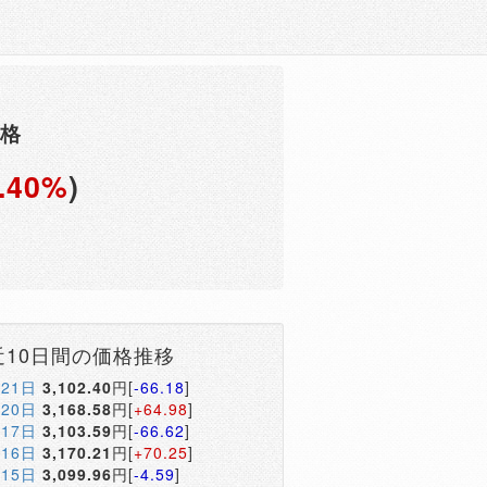
価格
.40%
)
円
近10日間の価格推移
月21日
3,102.40
円[
-66.18
]
月20日
3,168.58
円[
+64.98
]
月17日
3,103.59
円[
-66.62
]
月16日
3,170.21
円[
+70.25
]
月15日
3,099.96
円[
-4.59
]