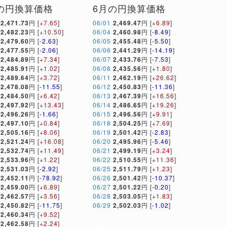
の円換算価格
6月の円換算価格
2,471.73
円 [
+7.65
]
06/01
2,469.47
円 [
+6.89
]
2,482.23
円 [
+10.50
]
06/04
2,460.98
円 [
-8.49
]
2,479.60
円 [
-2.63
]
06/05
2,455.48
円 [
-5.50
]
2,477.55
円 [
-2.06
]
06/06
2,441.29
円 [
-14.19
]
2,484.89
円 [
+7.34
]
06/07
2,433.76
円 [
-7.53
]
2,485.91
円 [
+1.02
]
06/08
2,435.56
円 [
+1.80
]
2,489.64
円 [
+3.72
]
06/11
2,462.19
円 [
+26.62
]
2,478.08
円 [
-11.55
]
06/12
2,450.83
円 [
-11.36
]
2,484.50
円 [
+6.42
]
06/13
2,467.39
円 [
+16.56
]
2,497.92
円 [
+13.43
]
06/14
2,486.65
円 [
+19.26
]
2,496.26
円 [
-1.66
]
06/15
2,496.56
円 [
+9.91
]
2,497.10
円 [
+0.84
]
06/18
2,504.25
円 [
+7.69
]
2,505.16
円 [
+8.06
]
06/19
2,501.42
円 [
-2.83
]
2,521.24
円 [
+16.08
]
06/20
2,495.96
円 [
-5.46
]
2,532.74
円 [
+11.49
]
06/21
2,499.19
円 [
+3.24
]
2,533.96
円 [
+1.22
]
06/22
2,510.55
円 [
+11.36
]
2,531.03
円 [
-2.92
]
06/25
2,511.79
円 [
+1.23
]
2,452.11
円 [
-78.92
]
06/26
2,501.42
円 [
-10.37
]
2,459.00
円 [
+6.89
]
06/27
2,501.22
円 [
-0.20
]
2,462.57
円 [
+3.56
]
06/28
2,503.05
円 [
+1.83
]
2,450.82
円 [
-11.75
]
06/29
2,502.03
円 [
-1.02
]
2,460.34
円 [
+9.52
]
2,462.58
円 [
+2.24
]