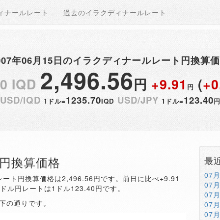
ィナールレート
過去のイラクディナールレート
007年06月15日のイラクディナールレート円換算
2,496.56
00 IQD
円
+9.91
(
+0
円
USD/IQD
1235.70
USD/JPY
123.40
1ドル=
IQD
1ドル=
QD円換算価格
最
07
ート円換算価格は2,496.56円です。前日に比べ+9.91
07
。ドル円レートは1ドル123.40円です。
07
以下の通りです。
07
07