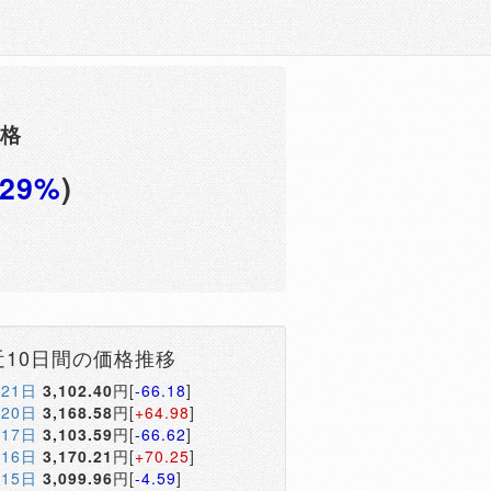
価格
.29%
)
円
近10日間の価格推移
月21日
3,102.40
円[
-66.18
]
月20日
3,168.58
円[
+64.98
]
月17日
3,103.59
円[
-66.62
]
月16日
3,170.21
円[
+70.25
]
月15日
3,099.96
円[
-4.59
]