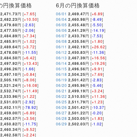
の円換算価格
6月の円換算価格
2,471.73
円 [
+7.65
]
06/01
2,469.47
円 [
+6.89
]
2,482.23
円 [
+10.50
]
06/04
2,460.98
円 [
-8.49
]
2,479.60
円 [
-2.63
]
06/05
2,455.48
円 [
-5.50
]
2,477.55
円 [
-2.06
]
06/06
2,441.29
円 [
-14.19
]
2,484.89
円 [
+7.34
]
06/07
2,433.76
円 [
-7.53
]
2,485.91
円 [
+1.02
]
06/08
2,435.56
円 [
+1.80
]
2,489.64
円 [
+3.72
]
06/11
2,462.19
円 [
+26.62
]
2,478.08
円 [
-11.55
]
06/12
2,450.83
円 [
-11.36
]
2,484.50
円 [
+6.42
]
06/13
2,467.39
円 [
+16.56
]
2,497.92
円 [
+13.43
]
06/14
2,486.65
円 [
+19.26
]
2,496.26
円 [
-1.66
]
06/15
2,496.56
円 [
+9.91
]
2,497.10
円 [
+0.84
]
06/18
2,504.25
円 [
+7.69
]
2,505.16
円 [
+8.06
]
06/19
2,501.42
円 [
-2.83
]
2,521.24
円 [
+16.08
]
06/20
2,495.96
円 [
-5.46
]
2,532.74
円 [
+11.49
]
06/21
2,499.19
円 [
+3.24
]
2,533.96
円 [
+1.22
]
06/22
2,510.55
円 [
+11.36
]
2,531.03
円 [
-2.92
]
06/25
2,511.79
円 [
+1.23
]
2,452.11
円 [
-78.92
]
06/26
2,501.42
円 [
-10.37
]
2,459.00
円 [
+6.89
]
06/27
2,501.22
円 [
-0.20
]
2,462.57
円 [
+3.56
]
06/28
2,503.05
円 [
+1.83
]
2,450.82
円 [
-11.75
]
06/29
2,502.03
円 [
-1.02
]
2,460.34
円 [
+9.52
]
2,462.58
円 [
+2.24
]