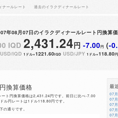
ィナールレート
過去のイラクディナールレート
007年08月07日のイラクディナールレート円換算
2,431.24
00 IQD
円
-7.00
(
-0
円
USD/IQD
1221.60
USD/JPY
118.80
1ドル=
IQD
1ドル=
QD円換算価格
最
07
ート円換算価格は2,431.24円です。前日に比べ-7.00
07
。ドル円レートは1ドル118.80円です。
07
以下の通りです。
07
07