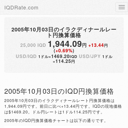
IQDRate.com
Tog
nav
2005年10月03日のイラクディナールレー
ト円換算価格
1,944.09
25,000 IQD
円
+13.44
円
(
+0.69%
)
USD/IQD
1469.20
USD/JPY
1ドル=
IQD
1ドル
114.25
=
円
2005年10月03日のIQD円換算価格
2005年10月03日のイラクディナールレート円換算価格は
1,944.09円です。前日に比べ+13.44円です。IQDの現地価格
は$1469.20。ドル円レートは1ドル114.25円です。
2005年のIQD円換算価格チャートは以下の通りです。