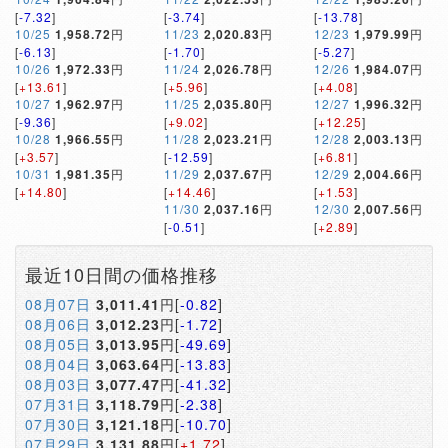
[
-7.32
]
[
-3.74
]
[
-13.78
]
10/25
1,958.72
円
11/23
2,020.83
円
12/23
1,979.99
円
[
-6.13
]
[
-1.70
]
[
-5.27
]
10/26
1,972.33
円
11/24
2,026.78
円
12/26
1,984.07
円
[
+13.61
]
[
+5.96
]
[
+4.08
]
10/27
1,962.97
円
11/25
2,035.80
円
12/27
1,996.32
円
[
-9.36
]
[
+9.02
]
[
+12.25
]
10/28
1,966.55
円
11/28
2,023.21
円
12/28
2,003.13
円
[
+3.57
]
[
-12.59
]
[
+6.81
]
10/31
1,981.35
円
11/29
2,037.67
円
12/29
2,004.66
円
[
+14.80
]
[
+14.46
]
[
+1.53
]
11/30
2,037.16
円
12/30
2,007.56
円
[
-0.51
]
[
+2.89
]
最近10日間の価格推移
08月07日
3,011.41
円[
-0.82
]
08月06日
3,012.23
円[
-1.72
]
08月05日
3,013.95
円[
-49.69
]
08月04日
3,063.64
円[
-13.83
]
08月03日
3,077.47
円[
-41.32
]
07月31日
3,118.79
円[
-2.38
]
07月30日
3,121.18
円[
-10.70
]
07月29日
3,131.88
円[
+1.72
]