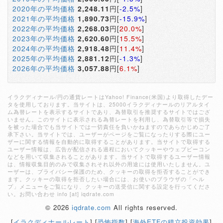
2020年の平均価格
2,248.11
円[
-2.5%
]
2021年の平均価格
1,890.73
円[
-15.9%
]
2022年の平均価格
2,268.03
円[
20.0%
]
2023年の平均価格
2,620.60
円[
15.5%
]
2024年の平均価格
2,918.48
円[
11.4%
]
2025年の平均価格
2,881.12
円[
-1.3%
]
2026年の平均価格
3,057.88
円[
6.1%
]
イラクディナール/円の通貨レートはYahoo! Finance(米国)より取得したデー
タを使用しております。当サイトは、25000イラクディナールのリアルタイ
ム為替レートを表示するサイトであり、為替取引を推奨するサイトではござ
いません。このサイトに表示される為替レートを利用し、為替取引等で損失
を被った場合でも当サイトでは一切責任を負いかねますのであらかじめご了
承下さい。当サイトでは、ユーザーがページをご覧になったりする際にユー
ザーに関する情報を自動的に取得することがあります。当サイトで取得する
ユーザー情報は、広告が配信される過程においてクッキーやウェブビーコン
などを用いて収集されることがあります。当サイトで取得するユーザー情報
は、情報収集目的のみで収集されそれ以外の用途には使用いたしません。ユ
ーザーは、プライバシー保護のため、クッキーの取得を拒否することができ
ます。クッキーの取得を拒否したい場合には、お使いのブラウザの「ヘル
プ」メニューをご覧になり、クッキーの送受信に関する設定を行ってくださ
い。お問い合わせ info [at] iqdrate.com
© 2026
iqdrate.com
All rights reserved.
[
イラクディナールレート
] [
恐怖指数
] [
海外ETFの積立投資効果
]