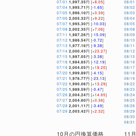
07/01
1,997.35
円 [
+8.05
]
08/01
07/04
1,995.71
円 [
-1.65
]
08/02
07/05
1,996.10
円 [
+0.39
]
08/03
07/06
2,005.32
円 [
+9.22
]
08/04
07/07
1,995.30
円 [
-10.03
]
08/05
07/08
2,002.35
円 [
+7.06
]
08/08
07/11
1,987.26
円 [
-15.09
]
08/09
07/12
1,986.54
円 [
-0.72
]
08/10
07/13
1,977.16
円 [
-9.38
]
08/11
07/14
2,000.43
円 [
+23.27
]
08/12
07/15
1,997.05
円 [
-3.38
]
08/15
07/18
1,984.85
円 [
-12.19
]
08/16
07/19
2,004.05
円 [
+19.20
]
08/17
07/20
1,999.89
円 [
-4.15
]
08/18
07/21
1,976.77
円 [
-23.13
]
08/19
07/22
1,990.06
円 [
+13.29
]
08/22
07/25
1,989.59
円 [
-0.47
]
08/23
07/26
2,004.24
円 [
+14.65
]
08/24
07/27
2,004.60
円 [
+0.36
]
08/25
07/28
2,001.11
円 [
-3.49
]
08/26
07/29
2,003.42
円 [
+2.32
]
08/29
08/30
08/31
10月の円換算価格
11