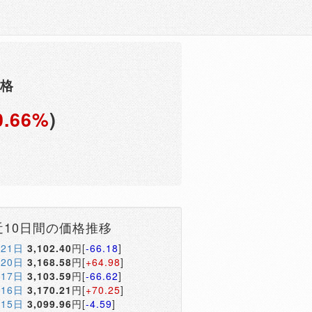
価格
0.66%
)
円
近10日間の価格推移
月21日
3,102.40
円[
-66.18
]
月20日
3,168.58
円[
+64.98
]
月17日
3,103.59
円[
-66.62
]
月16日
3,170.21
円[
+70.25
]
月15日
3,099.96
円[
-4.59
]