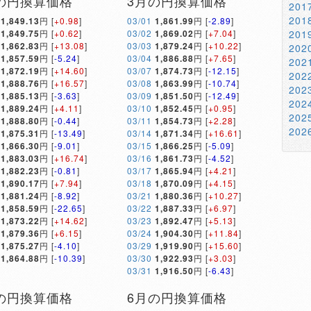
の円換算価格
3月の円換算価格
20
20
1,849.13
円 [
+0.98
]
03/01
1,861.99
円 [
-2.89
]
1,849.75
円 [
+0.62
]
03/02
1,869.02
円 [
+7.04
]
20
1,862.83
円 [
+13.08
]
03/03
1,879.24
円 [
+10.22
]
20
1,857.59
円 [
-5.24
]
03/04
1,886.88
円 [
+7.65
]
20
1,872.19
円 [
+14.60
]
03/07
1,874.73
円 [
-12.15
]
20
1,888.76
円 [
+16.57
]
03/08
1,863.99
円 [
-10.74
]
20
1,885.13
円 [
-3.63
]
03/09
1,851.50
円 [
-12.49
]
20
1,889.24
円 [
+4.11
]
03/10
1,852.45
円 [
+0.95
]
20
1,888.80
円 [
-0.44
]
03/11
1,854.73
円 [
+2.28
]
20
1,875.31
円 [
-13.49
]
03/14
1,871.34
円 [
+16.61
]
1,866.30
円 [
-9.01
]
03/15
1,866.25
円 [
-5.09
]
1,883.03
円 [
+16.74
]
03/16
1,861.73
円 [
-4.52
]
1,882.23
円 [
-0.81
]
03/17
1,865.94
円 [
+4.21
]
1,890.17
円 [
+7.94
]
03/18
1,870.09
円 [
+4.15
]
1,881.24
円 [
-8.92
]
03/21
1,880.36
円 [
+10.27
]
1,858.59
円 [
-22.65
]
03/22
1,887.33
円 [
+6.97
]
1,873.22
円 [
+14.62
]
03/23
1,892.47
円 [
+5.13
]
1,879.36
円 [
+6.15
]
03/24
1,904.30
円 [
+11.84
]
1,875.27
円 [
-4.10
]
03/29
1,919.90
円 [
+15.60
]
1,864.88
円 [
-10.39
]
03/30
1,922.93
円 [
+3.03
]
03/31
1,916.50
円 [
-6.43
]
の円換算価格
6月の円換算価格