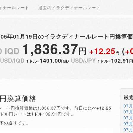
ィナールレート
過去のイラクディナールレート
005年01月19日のイラクディナールレート円換算
1,836.37
0 IQD
円
+12.25
(
+
円
USD/IQD
1401.00
USD/JPY
102.91
1ドル=
IQD
1ドル=
QD円換算価格
最
07
ート円換算価格は1,836.37円です。前日に比べ+12.25
07
。ドル円レートは1ドル102.91円です。
07
以下の通りです。
07
07