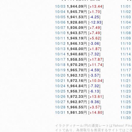
10/03
1,944.09
円 [
+13.44
]
11/01
10/04
1,945.79
円 [
+1.70
]
11/02
10/05
1,941.53
円 [
-4.25
]
11/03
10/06
1,928.60
円 [
-12.93
]
11/04
10/07
1,936.09
円 [
+7.49
]
11/07
10/10
1,943.57
円 [
+7.49
]
11/08
10/11
1,949.19
円 [
+5.62
]
11/09
10/12
1,946.13
円 [
-3.06
]
11/10
10/13
1,948.00
円 [
+1.87
]
11/11
10/14
1,940.68
円 [
-7.32
]
11/14
10/17
1,958.55
円 [
+17.87
]
11/15
10/18
1,970.29
円 [
+11.74
]
11/16
10/19
1,965.70
円 [
-4.59
]
11/17
10/20
1,962.12
円 [
-3.57
]
11/18
10/21
1,972.16
円 [
+10.04
]
11/21
10/24
1,964.84
円 [
-7.32
]
11/22
10/25
1,958.72
円 [
-6.13
]
11/23
10/26
1,972.33
円 [
+13.61
]
11/24
10/27
1,962.97
円 [
-9.36
]
11/25
10/28
1,966.55
円 [
+3.57
]
11/28
10/31
1,981.35
円 [
+14.80
]
11/29
11/30
イラクディナール/円の通貨レートはYahoo! 
イトであり、為替取引を推奨するサイトではご