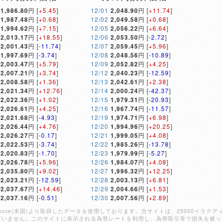
1,986.80
円 [
+5.45
]
12/01
2,048.90
円 [
+11.74
]
1,987.48
円 [
+0.68
]
12/02
2,049.58
円 [
+0.68
]
1,994.62
円 [
+7.15
]
12/05
2,056.22
円 [
+6.64
]
2,013.17
円 [
+18.55
]
12/06
2,053.50
円 [
-2.72
]
2,001.43
円 [
-11.74
]
12/07
2,059.45
円 [
+5.96
]
1,997.69
円 [
-3.74
]
12/08
2,048.56
円 [
-10.89
]
2,003.47
円 [
+5.79
]
12/09
2,052.82
円 [
+4.25
]
2,007.21
円 [
+3.74
]
12/12
2,040.23
円 [
-12.59
]
2,008.58
円 [
+1.36
]
12/13
2,042.61
円 [
+2.38
]
2,021.34
円 [
+12.76
]
12/14
2,000.24
円 [
-42.37
]
2,022.36
円 [
+1.02
]
12/15
1,979.31
円 [
-20.93
]
2,026.61
円 [
+4.25
]
12/16
1,967.74
円 [
-11.57
]
2,021.68
円 [
-4.93
]
12/19
1,974.71
円 [
+6.98
]
2,026.44
円 [
+4.76
]
12/20
1,994.96
円 [
+20.25
]
2,026.27
円 [
-0.17
]
12/21
1,999.05
円 [
+4.08
]
2,022.53
円 [
-3.74
]
12/22
1,985.26
円 [
-13.78
]
2,020.83
円 [
-1.70
]
12/23
1,979.99
円 [
-5.27
]
2,026.78
円 [
+5.96
]
12/26
1,984.07
円 [
+4.08
]
2,035.80
円 [
+9.02
]
12/27
1,996.32
円 [
+12.25
]
2,023.21
円 [
-12.59
]
12/28
2,003.13
円 [
+6.81
]
2,037.67
円 [
+14.46
]
12/29
2,004.66
円 [
+1.53
]
2,037.16
円 [
-0.51
]
12/30
2,007.56
円 [
+2.89
]
Finance(米国)より取得したデータを使用しております。当サイトは、25000イ
ざいません。このサイトに表示される為替レートを利用し、為替取引等で損失を被っ