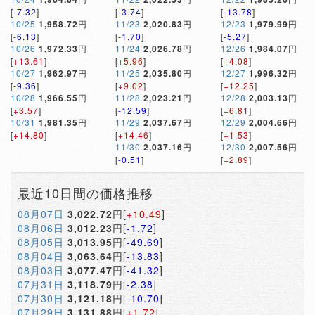
[
-7.32
]
[
-3.74
]
[
-13.78
]
10/25
1,958.72
円
11/23
2,020.83
円
12/23
1,979.99
円
[
-6.13
]
[
-1.70
]
[
-5.27
]
10/26
1,972.33
円
11/24
2,026.78
円
12/26
1,984.07
円
[
+13.61
]
[
+5.96
]
[
+4.08
]
10/27
1,962.97
円
11/25
2,035.80
円
12/27
1,996.32
円
[
-9.36
]
[
+9.02
]
[
+12.25
]
10/28
1,966.55
円
11/28
2,023.21
円
12/28
2,003.13
円
[
+3.57
]
[
-12.59
]
[
+6.81
]
10/31
1,981.35
円
11/29
2,037.67
円
12/29
2,004.66
円
[
+14.80
]
[
+14.46
]
[
+1.53
]
11/30
2,037.16
円
12/30
2,007.56
円
[
-0.51
]
[
+2.89
]
最近10日間の価格推移
08月07日
3,022.72
円[
+10.49
]
08月06日
3,012.23
円[
-1.72
]
08月05日
3,013.95
円[
-49.69
]
08月04日
3,063.64
円[
-13.83
]
08月03日
3,077.47
円[
-41.32
]
07月31日
3,118.79
円[
-2.38
]
07月30日
3,121.18
円[
-10.70
]
07月29日
3,131.88
円[
+1.72
]