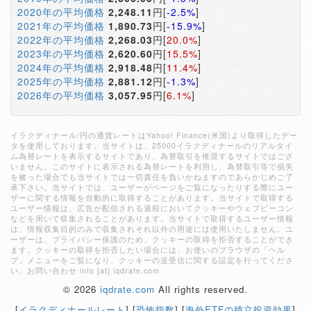
2020年の平均価格
2,248.11
円[
-2.5%
]
2021年の平均価格
1,890.73
円[
-15.9%
]
2022年の平均価格
2,268.03
円[
20.0%
]
2023年の平均価格
2,620.60
円[
15.5%
]
2024年の平均価格
2,918.48
円[
11.4%
]
2025年の平均価格
2,881.12
円[
-1.3%
]
2026年の平均価格
3,057.95
円[
6.1%
]
イラクディナール/円の通貨レートはYahoo! Finance(米国)より取得したデー
タを使用しております。当サイトは、25000イラクディナールのリアルタイ
ム為替レートを表示するサイトであり、為替取引を推奨するサイトではござ
いません。このサイトに表示される為替レートを利用し、為替取引等で損失
を被った場合でも当サイトでは一切責任を負いかねますのであらかじめご了
承下さい。当サイトでは、ユーザーがページをご覧になったりする際にユー
ザーに関する情報を自動的に取得することがあります。当サイトで取得する
ユーザー情報は、広告が配信される過程においてクッキーやウェブビーコン
などを用いて収集されることがあります。当サイトで取得するユーザー情報
は、情報収集目的のみで収集されそれ以外の用途には使用いたしません。ユ
ーザーは、プライバシー保護のため、クッキーの取得を拒否することができ
ます。クッキーの取得を拒否したい場合には、お使いのブラウザの「ヘル
プ」メニューをご覧になり、クッキーの送受信に関する設定を行ってくださ
い。お問い合わせ info [at] iqdrate.com
© 2026
iqdrate.com
All rights reserved.
[
イラクディナールレート
] [
恐怖指数
] [
海外ETFの積立投資効果
]