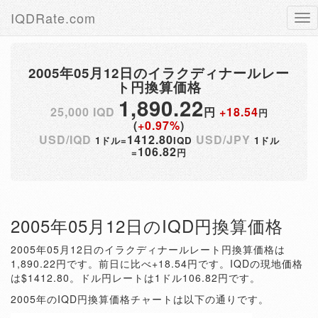
IQDRate.com
Tog
nav
2005年05月12日のイラクディナールレー
ト円換算価格
1,890.22
25,000 IQD
円
+18.54
円
(
+0.97%
)
USD/IQD
1412.80
USD/JPY
1ドル=
IQD
1ドル
106.82
=
円
2005年05月12日のIQD円換算価格
2005年05月12日のイラクディナールレート円換算価格は
1,890.22円です。前日に比べ+18.54円です。IQDの現地価格
は$1412.80。ドル円レートは1ドル106.82円です。
2005年のIQD円換算価格チャートは以下の通りです。