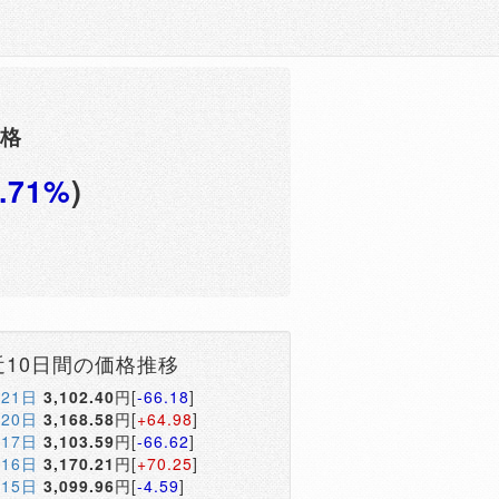
価格
0.71%
)
円
近10日間の価格推移
月21日
3,102.40
円[
-66.18
]
月20日
3,168.58
円[
+64.98
]
月17日
3,103.59
円[
-66.62
]
月16日
3,170.21
円[
+70.25
]
月15日
3,099.96
円[
-4.59
]