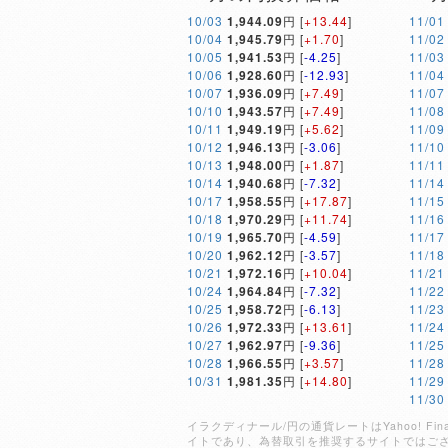
10/03
1,944.09
円 [
+13.44
]
11/01
10/04
1,945.79
円 [
+1.70
]
11/02
10/05
1,941.53
円 [
-4.25
]
11/03
10/06
1,928.60
円 [
-12.93
]
11/04
10/07
1,936.09
円 [
+7.49
]
11/07
10/10
1,943.57
円 [
+7.49
]
11/08
10/11
1,949.19
円 [
+5.62
]
11/09
10/12
1,946.13
円 [
-3.06
]
11/10
10/13
1,948.00
円 [
+1.87
]
11/11
10/14
1,940.68
円 [
-7.32
]
11/14
10/17
1,958.55
円 [
+17.87
]
11/15
10/18
1,970.29
円 [
+11.74
]
11/16
10/19
1,965.70
円 [
-4.59
]
11/17
10/20
1,962.12
円 [
-3.57
]
11/18
10/21
1,972.16
円 [
+10.04
]
11/21
10/24
1,964.84
円 [
-7.32
]
11/22
10/25
1,958.72
円 [
-6.13
]
11/23
10/26
1,972.33
円 [
+13.61
]
11/24
10/27
1,962.97
円 [
-9.36
]
11/25
10/28
1,966.55
円 [
+3.57
]
11/28
10/31
1,981.35
円 [
+14.80
]
11/29
11/30
イラクディナール/円の通貨レートはYahoo! 
イトであり、為替取引を推奨するサイトではご