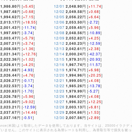
1,986.80
円 [
+5.45
]
12/01
2,048.90
円 [
+11.74
]
1,987.48
円 [
+0.68
]
12/02
2,049.58
円 [
+0.68
]
1,994.62
円 [
+7.15
]
12/05
2,056.22
円 [
+6.64
]
2,013.17
円 [
+18.55
]
12/06
2,053.50
円 [
-2.72
]
2,001.43
円 [
-11.74
]
12/07
2,059.45
円 [
+5.96
]
1,997.69
円 [
-3.74
]
12/08
2,048.56
円 [
-10.89
]
2,003.47
円 [
+5.79
]
12/09
2,052.82
円 [
+4.25
]
2,007.21
円 [
+3.74
]
12/12
2,040.23
円 [
-12.59
]
2,008.58
円 [
+1.36
]
12/13
2,042.61
円 [
+2.38
]
2,021.34
円 [
+12.76
]
12/14
2,000.24
円 [
-42.37
]
2,022.36
円 [
+1.02
]
12/15
1,979.31
円 [
-20.93
]
2,026.61
円 [
+4.25
]
12/16
1,967.74
円 [
-11.57
]
2,021.68
円 [
-4.93
]
12/19
1,974.71
円 [
+6.98
]
2,026.44
円 [
+4.76
]
12/20
1,994.96
円 [
+20.25
]
2,026.27
円 [
-0.17
]
12/21
1,999.05
円 [
+4.08
]
2,022.53
円 [
-3.74
]
12/22
1,985.26
円 [
-13.78
]
2,020.83
円 [
-1.70
]
12/23
1,979.99
円 [
-5.27
]
2,026.78
円 [
+5.96
]
12/26
1,984.07
円 [
+4.08
]
2,035.80
円 [
+9.02
]
12/27
1,996.32
円 [
+12.25
]
2,023.21
円 [
-12.59
]
12/28
2,003.13
円 [
+6.81
]
2,037.67
円 [
+14.46
]
12/29
2,004.66
円 [
+1.53
]
2,037.16
円 [
-0.51
]
12/30
2,007.56
円 [
+2.89
]
Finance(米国)より取得したデータを使用しております。当サイトは、25000イ
ざいません。このサイトに表示される為替レートを利用し、為替取引等で損失を被っ