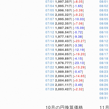
07/01
1,997.35
円 [
+8.05
]
08/01
07/04
1,995.71
円 [
-1.65
]
08/02
07/05
1,996.10
円 [
+0.39
]
08/03
07/06
2,005.32
円 [
+9.22
]
08/04
07/07
1,995.30
円 [
-10.03
]
08/05
07/08
2,002.35
円 [
+7.06
]
08/08
07/11
1,987.26
円 [
-15.09
]
08/09
07/12
1,986.54
円 [
-0.72
]
08/10
07/13
1,977.16
円 [
-9.38
]
08/11
07/14
2,000.43
円 [
+23.27
]
08/12
07/15
1,997.05
円 [
-3.38
]
08/15
07/18
1,984.85
円 [
-12.19
]
08/16
07/19
2,004.05
円 [
+19.20
]
08/17
07/20
1,999.89
円 [
-4.15
]
08/18
07/21
1,976.77
円 [
-23.13
]
08/19
07/22
1,990.06
円 [
+13.29
]
08/22
07/25
1,989.59
円 [
-0.47
]
08/23
07/26
2,004.24
円 [
+14.65
]
08/24
07/27
2,004.60
円 [
+0.36
]
08/25
07/28
2,001.11
円 [
-3.49
]
08/26
07/29
2,003.42
円 [
+2.32
]
08/29
08/30
08/31
10月の円換算価格
11