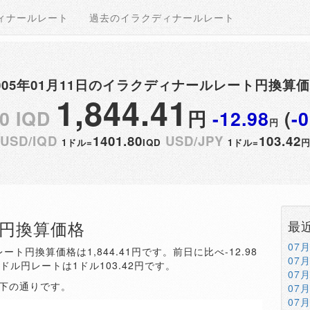
ィナールレート
過去のイラクディナールレート
005年01月11日のイラクディナールレート円換算
1,844.41
0 IQD
円
-12.98
(
-
円
USD/IQD
1401.80
USD/JPY
103.42
1ドル=
IQD
1ドル=
QD円換算価格
最
07
ート円換算価格は1,844.41円です。前日に比べ-12.98
07
。ドル円レートは1ドル103.42円です。
07
以下の通りです。
07
07