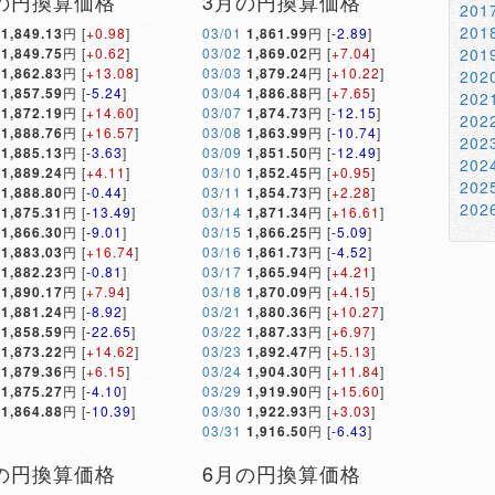
の円換算価格
3月の円換算価格
20
20
1,849.13
円 [
+0.98
]
03/01
1,861.99
円 [
-2.89
]
1,849.75
円 [
+0.62
]
03/02
1,869.02
円 [
+7.04
]
20
1,862.83
円 [
+13.08
]
03/03
1,879.24
円 [
+10.22
]
20
1,857.59
円 [
-5.24
]
03/04
1,886.88
円 [
+7.65
]
20
1,872.19
円 [
+14.60
]
03/07
1,874.73
円 [
-12.15
]
20
1,888.76
円 [
+16.57
]
03/08
1,863.99
円 [
-10.74
]
20
1,885.13
円 [
-3.63
]
03/09
1,851.50
円 [
-12.49
]
20
1,889.24
円 [
+4.11
]
03/10
1,852.45
円 [
+0.95
]
20
1,888.80
円 [
-0.44
]
03/11
1,854.73
円 [
+2.28
]
20
1,875.31
円 [
-13.49
]
03/14
1,871.34
円 [
+16.61
]
1,866.30
円 [
-9.01
]
03/15
1,866.25
円 [
-5.09
]
1,883.03
円 [
+16.74
]
03/16
1,861.73
円 [
-4.52
]
1,882.23
円 [
-0.81
]
03/17
1,865.94
円 [
+4.21
]
1,890.17
円 [
+7.94
]
03/18
1,870.09
円 [
+4.15
]
1,881.24
円 [
-8.92
]
03/21
1,880.36
円 [
+10.27
]
1,858.59
円 [
-22.65
]
03/22
1,887.33
円 [
+6.97
]
1,873.22
円 [
+14.62
]
03/23
1,892.47
円 [
+5.13
]
1,879.36
円 [
+6.15
]
03/24
1,904.30
円 [
+11.84
]
1,875.27
円 [
-4.10
]
03/29
1,919.90
円 [
+15.60
]
1,864.88
円 [
-10.39
]
03/30
1,922.93
円 [
+3.03
]
03/31
1,916.50
円 [
-6.43
]
の円換算価格
6月の円換算価格