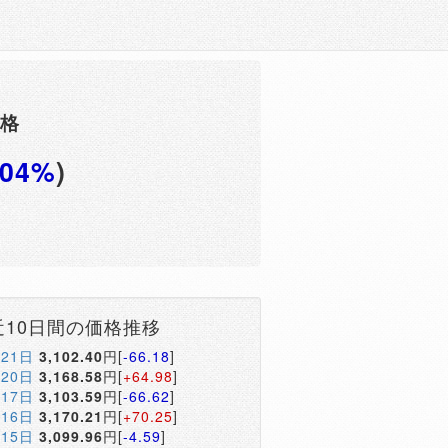
価格
.04%
)
円
近10日間の価格推移
月21日
3,102.40
円[
-66.18
]
月20日
3,168.58
円[
+64.98
]
月17日
3,103.59
円[
-66.62
]
月16日
3,170.21
円[
+70.25
]
月15日
3,099.96
円[
-4.59
]