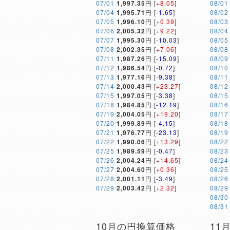
07/01
1,997.35
円 [
+8.05
]
08/01
07/04
1,995.71
円 [
-1.65
]
08/02
07/05
1,996.10
円 [
+0.39
]
08/03
07/06
2,005.32
円 [
+9.22
]
08/04
07/07
1,995.30
円 [
-10.03
]
08/05
07/08
2,002.35
円 [
+7.06
]
08/08
07/11
1,987.26
円 [
-15.09
]
08/09
07/12
1,986.54
円 [
-0.72
]
08/10
07/13
1,977.16
円 [
-9.38
]
08/11
07/14
2,000.43
円 [
+23.27
]
08/12
07/15
1,997.05
円 [
-3.38
]
08/15
07/18
1,984.85
円 [
-12.19
]
08/16
07/19
2,004.05
円 [
+19.20
]
08/17
07/20
1,999.89
円 [
-4.15
]
08/18
07/21
1,976.77
円 [
-23.13
]
08/19
07/22
1,990.06
円 [
+13.29
]
08/22
07/25
1,989.59
円 [
-0.47
]
08/23
07/26
2,004.24
円 [
+14.65
]
08/24
07/27
2,004.60
円 [
+0.36
]
08/25
07/28
2,001.11
円 [
-3.49
]
08/26
07/29
2,003.42
円 [
+2.32
]
08/29
08/30
08/31
10月の円換算価格
11