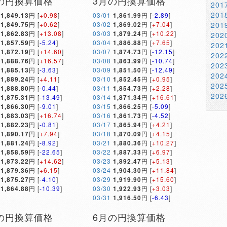
の円換算価格
3月の円換算価格
20
20
1,849.13
円 [
+0.98
]
03/01
1,861.99
円 [
-2.89
]
1,849.75
円 [
+0.62
]
03/02
1,869.02
円 [
+7.04
]
20
1,862.83
円 [
+13.08
]
03/03
1,879.24
円 [
+10.22
]
20
1,857.59
円 [
-5.24
]
03/04
1,886.88
円 [
+7.65
]
20
1,872.19
円 [
+14.60
]
03/07
1,874.73
円 [
-12.15
]
20
1,888.76
円 [
+16.57
]
03/08
1,863.99
円 [
-10.74
]
20
1,885.13
円 [
-3.63
]
03/09
1,851.50
円 [
-12.49
]
20
1,889.24
円 [
+4.11
]
03/10
1,852.45
円 [
+0.95
]
20
1,888.80
円 [
-0.44
]
03/11
1,854.73
円 [
+2.28
]
20
1,875.31
円 [
-13.49
]
03/14
1,871.34
円 [
+16.61
]
1,866.30
円 [
-9.01
]
03/15
1,866.25
円 [
-5.09
]
1,883.03
円 [
+16.74
]
03/16
1,861.73
円 [
-4.52
]
1,882.23
円 [
-0.81
]
03/17
1,865.94
円 [
+4.21
]
1,890.17
円 [
+7.94
]
03/18
1,870.09
円 [
+4.15
]
1,881.24
円 [
-8.92
]
03/21
1,880.36
円 [
+10.27
]
1,858.59
円 [
-22.65
]
03/22
1,887.33
円 [
+6.97
]
1,873.22
円 [
+14.62
]
03/23
1,892.47
円 [
+5.13
]
1,879.36
円 [
+6.15
]
03/24
1,904.30
円 [
+11.84
]
1,875.27
円 [
-4.10
]
03/29
1,919.90
円 [
+15.60
]
1,864.88
円 [
-10.39
]
03/30
1,922.93
円 [
+3.03
]
03/31
1,916.50
円 [
-6.43
]
の円換算価格
6月の円換算価格