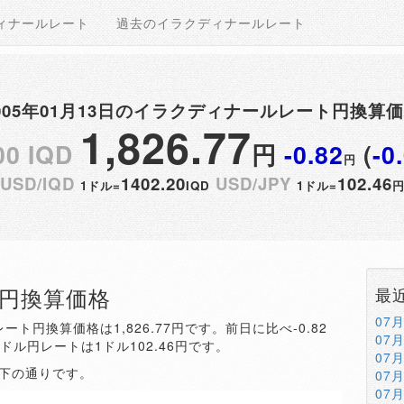
ィナールレート
過去のイラクディナールレート
005年01月13日のイラクディナールレート円換算
1,826.77
00 IQD
円
-0.82
(
-0
円
USD/IQD
1402.20
USD/JPY
102.46
1ドル=
IQD
1ドル=
QD円換算価格
最
07
ート円換算価格は1,826.77円です。前日に比べ-0.82
07
。ドル円レートは1ドル102.46円です。
07
以下の通りです。
07
07