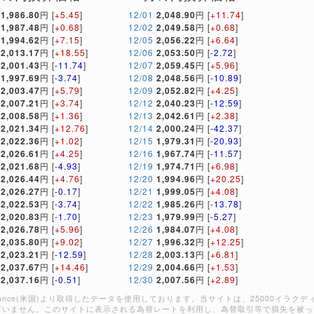
1,986.80
円 [
+5.45
]
12/01
2,048.90
円 [
+11.74
]
1,987.48
円 [
+0.68
]
12/02
2,049.58
円 [
+0.68
]
1,994.62
円 [
+7.15
]
12/05
2,056.22
円 [
+6.64
]
2,013.17
円 [
+18.55
]
12/06
2,053.50
円 [
-2.72
]
2,001.43
円 [
-11.74
]
12/07
2,059.45
円 [
+5.96
]
1,997.69
円 [
-3.74
]
12/08
2,048.56
円 [
-10.89
]
2,003.47
円 [
+5.79
]
12/09
2,052.82
円 [
+4.25
]
2,007.21
円 [
+3.74
]
12/12
2,040.23
円 [
-12.59
]
2,008.58
円 [
+1.36
]
12/13
2,042.61
円 [
+2.38
]
2,021.34
円 [
+12.76
]
12/14
2,000.24
円 [
-42.37
]
2,022.36
円 [
+1.02
]
12/15
1,979.31
円 [
-20.93
]
2,026.61
円 [
+4.25
]
12/16
1,967.74
円 [
-11.57
]
2,021.68
円 [
-4.93
]
12/19
1,974.71
円 [
+6.98
]
2,026.44
円 [
+4.76
]
12/20
1,994.96
円 [
+20.25
]
2,026.27
円 [
-0.17
]
12/21
1,999.05
円 [
+4.08
]
2,022.53
円 [
-3.74
]
12/22
1,985.26
円 [
-13.78
]
2,020.83
円 [
-1.70
]
12/23
1,979.99
円 [
-5.27
]
2,026.78
円 [
+5.96
]
12/26
1,984.07
円 [
+4.08
]
2,035.80
円 [
+9.02
]
12/27
1,996.32
円 [
+12.25
]
2,023.21
円 [
-12.59
]
12/28
2,003.13
円 [
+6.81
]
2,037.67
円 [
+14.46
]
12/29
2,004.66
円 [
+1.53
]
2,037.16
円 [
-0.51
]
12/30
2,007.56
円 [
+2.89
]
Finance(米国)より取得したデータを使用しております。当サイトは、25000イ
ざいません。このサイトに表示される為替レートを利用し、為替取引等で損失を被っ