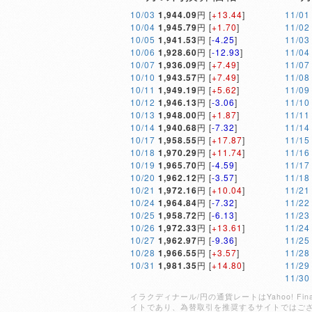
10/03
1,944.09
円 [
+13.44
]
11/01
10/04
1,945.79
円 [
+1.70
]
11/02
10/05
1,941.53
円 [
-4.25
]
11/03
10/06
1,928.60
円 [
-12.93
]
11/04
10/07
1,936.09
円 [
+7.49
]
11/07
10/10
1,943.57
円 [
+7.49
]
11/08
10/11
1,949.19
円 [
+5.62
]
11/09
10/12
1,946.13
円 [
-3.06
]
11/10
10/13
1,948.00
円 [
+1.87
]
11/11
10/14
1,940.68
円 [
-7.32
]
11/14
10/17
1,958.55
円 [
+17.87
]
11/15
10/18
1,970.29
円 [
+11.74
]
11/16
10/19
1,965.70
円 [
-4.59
]
11/17
10/20
1,962.12
円 [
-3.57
]
11/18
10/21
1,972.16
円 [
+10.04
]
11/21
10/24
1,964.84
円 [
-7.32
]
11/22
10/25
1,958.72
円 [
-6.13
]
11/23
10/26
1,972.33
円 [
+13.61
]
11/24
10/27
1,962.97
円 [
-9.36
]
11/25
10/28
1,966.55
円 [
+3.57
]
11/28
10/31
1,981.35
円 [
+14.80
]
11/29
11/30
イラクディナール/円の通貨レートはYahoo! 
イトであり、為替取引を推奨するサイトではご