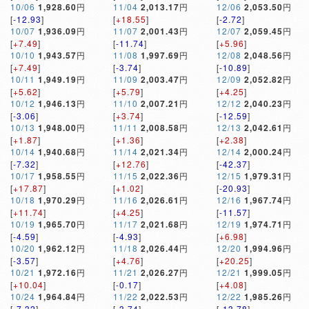
10/06
1,928.60
円
11/04
2,013.17
円
12/06
2,053.50
円
[
-12.93
]
[
+18.55
]
[
-2.72
]
10/07
1,936.09
円
11/07
2,001.43
円
12/07
2,059.45
円
[
+7.49
]
[
-11.74
]
[
+5.96
]
10/10
1,943.57
円
11/08
1,997.69
円
12/08
2,048.56
円
[
+7.49
]
[
-3.74
]
[
-10.89
]
10/11
1,949.19
円
11/09
2,003.47
円
12/09
2,052.82
円
[
+5.62
]
[
+5.79
]
[
+4.25
]
10/12
1,946.13
円
11/10
2,007.21
円
12/12
2,040.23
円
[
-3.06
]
[
+3.74
]
[
-12.59
]
10/13
1,948.00
円
11/11
2,008.58
円
12/13
2,042.61
円
[
+1.87
]
[
+1.36
]
[
+2.38
]
10/14
1,940.68
円
11/14
2,021.34
円
12/14
2,000.24
円
[
-7.32
]
[
+12.76
]
[
-42.37
]
10/17
1,958.55
円
11/15
2,022.36
円
12/15
1,979.31
円
[
+17.87
]
[
+1.02
]
[
-20.93
]
10/18
1,970.29
円
11/16
2,026.61
円
12/16
1,967.74
円
[
+11.74
]
[
+4.25
]
[
-11.57
]
10/19
1,965.70
円
11/17
2,021.68
円
12/19
1,974.71
円
[
-4.59
]
[
-4.93
]
[
+6.98
]
10/20
1,962.12
円
11/18
2,026.44
円
12/20
1,994.96
円
[
-3.57
]
[
+4.76
]
[
+20.25
]
10/21
1,972.16
円
11/21
2,026.27
円
12/21
1,999.05
円
[
+10.04
]
[
-0.17
]
[
+4.08
]
10/24
1,964.84
円
11/22
2,022.53
円
12/22
1,985.26
円
[
-7.32
]
[
-3.74
]
[
-13.78
]