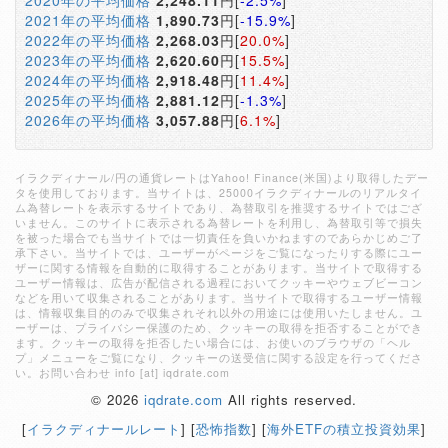
2020年の平均価格
2,248.11
円[
-2.5%
]
2021年の平均価格
1,890.73
円[
-15.9%
]
2022年の平均価格
2,268.03
円[
20.0%
]
2023年の平均価格
2,620.60
円[
15.5%
]
2024年の平均価格
2,918.48
円[
11.4%
]
2025年の平均価格
2,881.12
円[
-1.3%
]
2026年の平均価格
3,057.88
円[
6.1%
]
イラクディナール/円の通貨レートはYahoo! Finance(米国)より取得したデー
タを使用しております。当サイトは、25000イラクディナールのリアルタイ
ム為替レートを表示するサイトであり、為替取引を推奨するサイトではござ
いません。このサイトに表示される為替レートを利用し、為替取引等で損失
を被った場合でも当サイトでは一切責任を負いかねますのであらかじめご了
承下さい。当サイトでは、ユーザーがページをご覧になったりする際にユー
ザーに関する情報を自動的に取得することがあります。当サイトで取得する
ユーザー情報は、広告が配信される過程においてクッキーやウェブビーコン
などを用いて収集されることがあります。当サイトで取得するユーザー情報
は、情報収集目的のみで収集されそれ以外の用途には使用いたしません。ユ
ーザーは、プライバシー保護のため、クッキーの取得を拒否することができ
ます。クッキーの取得を拒否したい場合には、お使いのブラウザの「ヘル
プ」メニューをご覧になり、クッキーの送受信に関する設定を行ってくださ
い。お問い合わせ info [at] iqdrate.com
© 2026
iqdrate.com
All rights reserved.
[
イラクディナールレート
] [
恐怖指数
] [
海外ETFの積立投資効果
]