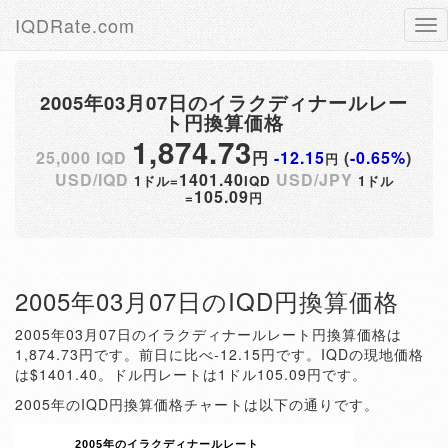
IQDRate.com
Tog
nav
2005年03月07日のイラクディナールレー
ト円換算価格
1,874.73
25,000 IQD
円
-12.15
(
-0.65%
)
円
USD/IQD
1401.40
USD/JPY
1ドル=
IQD
1ドル
105.09
=
円
2005年03月07日のIQD円換算価格
2005年03月07日のイラクディナールレート円換算価格は
1,874.73円です。前日に比べ-12.15円です。IQDの現地価格
は$1401.40。ドル円レートは1ドル105.09円です。
2005年のIQD円換算価格チャートは以下の通りです。
2005年のイラクディナールレート