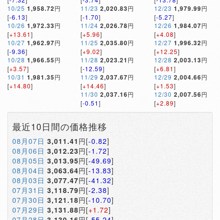
10/25
1,958.72
円
11/23
2,020.83
円
12/23
1,979.99
円
[
-6.13
]
[
-1.70
]
[
-5.27
]
10/26
1,972.33
円
11/24
2,026.78
円
12/26
1,984.07
円
[
+13.61
]
[
+5.96
]
[
+4.08
]
10/27
1,962.97
円
11/25
2,035.80
円
12/27
1,996.32
円
[
-9.36
]
[
+9.02
]
[
+12.25
]
10/28
1,966.55
円
11/28
2,023.21
円
12/28
2,003.13
円
[
+3.57
]
[
-12.59
]
[
+6.81
]
10/31
1,981.35
円
11/29
2,037.67
円
12/29
2,004.66
円
[
+14.80
]
[
+14.46
]
[
+1.53
]
11/30
2,037.16
円
12/30
2,007.56
円
[
-0.51
]
[
+2.89
]
最近10日間の価格推移
08月07日
3,011.41
円[
-0.82
]
08月06日
3,012.23
円[
-1.72
]
08月05日
3,013.95
円[
-49.69
]
08月04日
3,063.64
円[
-13.83
]
08月03日
3,077.47
円[
-41.32
]
07月31日
3,118.79
円[
-2.38
]
07月30日
3,121.18
円[
-10.70
]
07月29日
3,131.88
円[
+1.72
]
07月28日
3,130.16
円[
-55.24
]