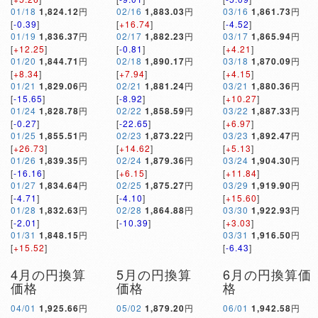
01/18
1,824.12
円
02/16
1,883.03
円
03/16
1,861.73
円
[
-0.39
]
[
+16.74
]
[
-4.52
]
01/19
1,836.37
円
02/17
1,882.23
円
03/17
1,865.94
円
[
+12.25
]
[
-0.81
]
[
+4.21
]
01/20
1,844.71
円
02/18
1,890.17
円
03/18
1,870.09
円
[
+8.34
]
[
+7.94
]
[
+4.15
]
01/21
1,829.06
円
02/21
1,881.24
円
03/21
1,880.36
円
[
-15.65
]
[
-8.92
]
[
+10.27
]
01/24
1,828.78
円
02/22
1,858.59
円
03/22
1,887.33
円
[
-0.27
]
[
-22.65
]
[
+6.97
]
01/25
1,855.51
円
02/23
1,873.22
円
03/23
1,892.47
円
[
+26.73
]
[
+14.62
]
[
+5.13
]
01/26
1,839.35
円
02/24
1,879.36
円
03/24
1,904.30
円
[
-16.16
]
[
+6.15
]
[
+11.84
]
01/27
1,834.64
円
02/25
1,875.27
円
03/29
1,919.90
円
[
-4.71
]
[
-4.10
]
[
+15.60
]
01/28
1,832.63
円
02/28
1,864.88
円
03/30
1,922.93
円
[
-2.01
]
[
-10.39
]
[
+3.03
]
01/31
1,848.15
円
03/31
1,916.50
円
[
+15.52
]
[
-6.43
]
4月の円換算
5月の円換算
6月の円換算価
価格
価格
格
04/01
1,925.66
円
05/02
1,879.20
円
06/01
1,942.58
円