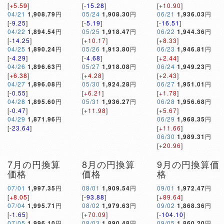
[
+5.59
]
[
-15.28
]
[
+10.90
]
04/21
1,908.79
円
05/24
1,908.30
円
06/21
1,936.03
円
[
-9.25
]
[
-5.19
]
[
-16.51
]
04/22
1,894.54
円
05/25
1,918.47
円
06/22
1,944.36
円
[
-14.25
]
[
+10.17
]
[
+8.33
]
04/25
1,890.24
円
05/26
1,913.80
円
06/23
1,946.81
円
[
-4.29
]
[
-4.68
]
[
+2.44
]
04/26
1,896.63
円
05/27
1,918.08
円
06/24
1,949.23
円
[
+6.38
]
[
+4.28
]
[
+2.43
]
04/27
1,896.08
円
05/30
1,924.28
円
06/27
1,951.01
円
[
-0.55
]
[
+6.21
]
[
+1.78
]
04/28
1,895.60
円
05/31
1,936.27
円
06/28
1,956.68
円
[
-0.47
]
[
+11.98
]
[
+5.67
]
04/29
1,871.96
円
06/29
1,968.35
円
[
-23.64
]
[
+11.66
]
06/30
1,989.31
円
[
+20.96
]
7月の円換算
8月の円換算
9月の円換算価
価格
価格
格
07/01
1,997.35
円
08/01
1,909.54
円
09/01
1,972.47
円
[
+8.05
]
[
-93.88
]
[
+89.64
]
07/04
1,995.71
円
08/02
1,979.63
円
09/02
1,868.36
円
[
-1.65
]
[
+70.09
]
[
-104.10
]
07/05
1,996.10
円
08/03
1,890.48
円
09/05
1,860.20
円