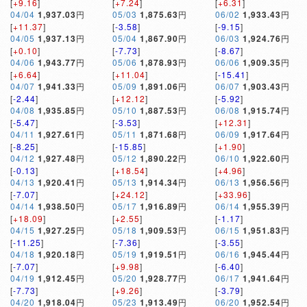
[
+9.16
]
[
+7.24
]
[
+6.31
]
04/04
1,937.03
円
05/03
1,875.63
円
06/02
1,933.43
円
[
+11.37
]
[
-3.58
]
[
-9.15
]
04/05
1,937.13
円
05/04
1,867.90
円
06/03
1,924.76
円
[
+0.10
]
[
-7.73
]
[
-8.67
]
04/06
1,943.77
円
05/06
1,878.93
円
06/06
1,909.35
円
[
+6.64
]
[
+11.04
]
[
-15.41
]
04/07
1,941.33
円
05/09
1,891.06
円
06/07
1,903.43
円
[
-2.44
]
[
+12.12
]
[
-5.92
]
04/08
1,935.85
円
05/10
1,887.53
円
06/08
1,915.74
円
[
-5.47
]
[
-3.53
]
[
+12.31
]
04/11
1,927.61
円
05/11
1,871.68
円
06/09
1,917.64
円
[
-8.25
]
[
-15.85
]
[
+1.90
]
04/12
1,927.48
円
05/12
1,890.22
円
06/10
1,922.60
円
[
-0.13
]
[
+18.54
]
[
+4.96
]
04/13
1,920.41
円
05/13
1,914.34
円
06/13
1,956.56
円
[
-7.07
]
[
+24.12
]
[
+33.96
]
04/14
1,938.50
円
05/17
1,916.89
円
06/14
1,955.39
円
[
+18.09
]
[
+2.55
]
[
-1.17
]
04/15
1,927.25
円
05/18
1,909.53
円
06/15
1,951.83
円
[
-11.25
]
[
-7.36
]
[
-3.55
]
04/18
1,920.18
円
05/19
1,919.51
円
06/16
1,945.44
円
[
-7.07
]
[
+9.98
]
[
-6.40
]
04/19
1,912.45
円
05/20
1,928.77
円
06/17
1,941.64
円
[
-7.73
]
[
+9.26
]
[
-3.79
]
04/20
1,918.04
円
05/23
1,913.49
円
06/20
1,952.54
円