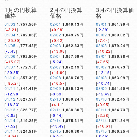
1月の円換算
2月の円換算
3月の円換算価
価格
価格
格
01/03
1,757.56
円
02/01
1,849.13
円
03/01
1,861.99
円
[
+3.21
]
[
+0.98
]
[
-2.89
]
01/04
1,782.86
円
02/02
1,849.75
円
03/02
1,869.02
円
[
+25.30
]
[
+0.62
]
[
+7.04
]
01/05
1,777.43
円
02/03
1,862.83
円
03/03
1,879.24
円
[
-5.43
]
[
+13.08
]
[
+10.22
]
01/06
1,792.50
円
02/04
1,857.59
円
03/04
1,886.88
円
[
+15.07
]
[
-5.24
]
[
+7.65
]
01/07
1,772.15
円
02/07
1,872.19
円
03/07
1,874.73
円
[
-20.35
]
[
+14.60
]
[
-12.15
]
01/10
1,857.39
円
02/08
1,888.76
円
03/08
1,863.99
円
[
+85.24
]
[
+16.57
]
[
-10.74
]
01/11
1,844.41
円
02/09
1,885.13
円
03/09
1,851.50
円
[
-12.98
]
[
-3.63
]
[
-12.49
]
01/12
1,827.59
円
02/10
1,889.24
円
03/10
1,852.45
円
[
-16.83
]
[
+4.11
]
[
+0.95
]
01/13
1,826.77
円
02/11
1,888.80
円
03/11
1,854.73
円
[
-0.82
]
[
-0.44
]
[
+2.28
]
01/14
1,819.25
円
02/14
1,875.31
円
03/14
1,871.34
円
[
-7.52
]
[
-13.49
]
[
+16.61
]
01/17
1,824.51
円
02/15
1,866.30
円
03/15
1,866.25
円
[
+5.26
]
[
-9.01
]
[
-5.09
]