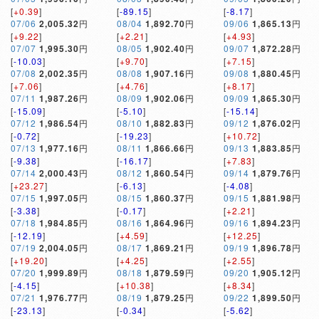
[
+0.39
]
[
-89.15
]
[
-8.17
]
07/06
2,005.32
円
08/04
1,892.70
円
09/06
1,865.13
円
[
+9.22
]
[
+2.21
]
[
+4.93
]
07/07
1,995.30
円
08/05
1,902.40
円
09/07
1,872.28
円
[
-10.03
]
[
+9.70
]
[
+7.15
]
07/08
2,002.35
円
08/08
1,907.16
円
09/08
1,880.45
円
[
+7.06
]
[
+4.76
]
[
+8.17
]
07/11
1,987.26
円
08/09
1,902.06
円
09/09
1,865.30
円
[
-15.09
]
[
-5.10
]
[
-15.14
]
07/12
1,986.54
円
08/10
1,882.83
円
09/12
1,876.02
円
[
-0.72
]
[
-19.23
]
[
+10.72
]
07/13
1,977.16
円
08/11
1,866.66
円
09/13
1,883.85
円
[
-9.38
]
[
-16.17
]
[
+7.83
]
07/14
2,000.43
円
08/12
1,860.54
円
09/14
1,879.76
円
[
+23.27
]
[
-6.13
]
[
-4.08
]
07/15
1,997.05
円
08/15
1,860.37
円
09/15
1,881.98
円
[
-3.38
]
[
-0.17
]
[
+2.21
]
07/18
1,984.85
円
08/16
1,864.96
円
09/16
1,894.23
円
[
-12.19
]
[
+4.59
]
[
+12.25
]
07/19
2,004.05
円
08/17
1,869.21
円
09/19
1,896.78
円
[
+19.20
]
[
+4.25
]
[
+2.55
]
07/20
1,999.89
円
08/18
1,879.59
円
09/20
1,905.12
円
[
-4.15
]
[
+10.38
]
[
+8.34
]
07/21
1,976.77
円
08/19
1,879.25
円
09/22
1,899.50
円
[
-23.13
]
[
-0.34
]
[
-5.62
]