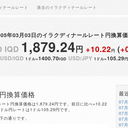
ィナールレート
過去のイラクディナールレート
005年03月03日のイラクディナールレート円換算
1,879.24
0 IQD
円
+10.22
(
+
円
USD/IQD
1400.70
USD/JPY
105.29
1ドル=
IQD
1ドル=
QD円換算価格
最
07
ート円換算価格は1,879.24円です。前日に比べ+10.22
07
。ドル円レートは1ドル105.29円です。
07
以下の通りです。
07
07