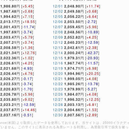
1,986.80
円 [
+5.45
]
12/01
2,048.90
円 [
+11.74
]
1,987.48
円 [
+0.68
]
12/02
2,049.58
円 [
+0.68
]
1,994.62
円 [
+7.15
]
12/05
2,056.22
円 [
+6.64
]
2,013.17
円 [
+18.55
]
12/06
2,053.50
円 [
-2.72
]
2,001.43
円 [
-11.74
]
12/07
2,059.45
円 [
+5.96
]
1,997.69
円 [
-3.74
]
12/08
2,048.56
円 [
-10.89
]
2,003.47
円 [
+5.79
]
12/09
2,052.82
円 [
+4.25
]
2,007.21
円 [
+3.74
]
12/12
2,040.23
円 [
-12.59
]
2,008.58
円 [
+1.36
]
12/13
2,042.61
円 [
+2.38
]
2,021.34
円 [
+12.76
]
12/14
2,000.24
円 [
-42.37
]
2,022.36
円 [
+1.02
]
12/15
1,979.31
円 [
-20.93
]
2,026.61
円 [
+4.25
]
12/16
1,967.74
円 [
-11.57
]
2,021.68
円 [
-4.93
]
12/19
1,974.71
円 [
+6.98
]
2,026.44
円 [
+4.76
]
12/20
1,994.96
円 [
+20.25
]
2,026.27
円 [
-0.17
]
12/21
1,999.05
円 [
+4.08
]
2,022.53
円 [
-3.74
]
12/22
1,985.26
円 [
-13.78
]
2,020.83
円 [
-1.70
]
12/23
1,979.99
円 [
-5.27
]
2,026.78
円 [
+5.96
]
12/26
1,984.07
円 [
+4.08
]
2,035.80
円 [
+9.02
]
12/27
1,996.32
円 [
+12.25
]
2,023.21
円 [
-12.59
]
12/28
2,003.13
円 [
+6.81
]
2,037.67
円 [
+14.46
]
12/29
2,004.66
円 [
+1.53
]
2,037.16
円 [
-0.51
]
12/30
2,007.56
円 [
+2.89
]
Finance(米国)より取得したデータを使用しております。当サイトは、25000イ
ざいません。このサイトに表示される為替レートを利用し、為替取引等で損失を被っ