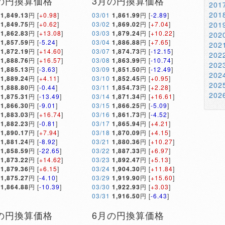
の円換算価格
3月の円換算価格
20
20
1,849.13
円 [
+0.98
]
03/01
1,861.99
円 [
-2.89
]
1,849.75
円 [
+0.62
]
03/02
1,869.02
円 [
+7.04
]
20
1,862.83
円 [
+13.08
]
03/03
1,879.24
円 [
+10.22
]
20
1,857.59
円 [
-5.24
]
03/04
1,886.88
円 [
+7.65
]
20
1,872.19
円 [
+14.60
]
03/07
1,874.73
円 [
-12.15
]
20
1,888.76
円 [
+16.57
]
03/08
1,863.99
円 [
-10.74
]
20
1,885.13
円 [
-3.63
]
03/09
1,851.50
円 [
-12.49
]
20
1,889.24
円 [
+4.11
]
03/10
1,852.45
円 [
+0.95
]
20
1,888.80
円 [
-0.44
]
03/11
1,854.73
円 [
+2.28
]
20
1,875.31
円 [
-13.49
]
03/14
1,871.34
円 [
+16.61
]
1,866.30
円 [
-9.01
]
03/15
1,866.25
円 [
-5.09
]
1,883.03
円 [
+16.74
]
03/16
1,861.73
円 [
-4.52
]
1,882.23
円 [
-0.81
]
03/17
1,865.94
円 [
+4.21
]
1,890.17
円 [
+7.94
]
03/18
1,870.09
円 [
+4.15
]
1,881.24
円 [
-8.92
]
03/21
1,880.36
円 [
+10.27
]
1,858.59
円 [
-22.65
]
03/22
1,887.33
円 [
+6.97
]
1,873.22
円 [
+14.62
]
03/23
1,892.47
円 [
+5.13
]
1,879.36
円 [
+6.15
]
03/24
1,904.30
円 [
+11.84
]
1,875.27
円 [
-4.10
]
03/29
1,919.90
円 [
+15.60
]
1,864.88
円 [
-10.39
]
03/30
1,922.93
円 [
+3.03
]
03/31
1,916.50
円 [
-6.43
]
の円換算価格
6月の円換算価格