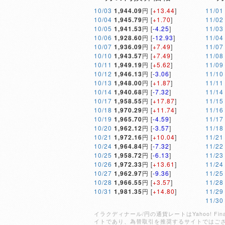
10/03
1,944.09
円 [
+13.44
]
11/01
10/04
1,945.79
円 [
+1.70
]
11/02
10/05
1,941.53
円 [
-4.25
]
11/03
10/06
1,928.60
円 [
-12.93
]
11/04
10/07
1,936.09
円 [
+7.49
]
11/07
10/10
1,943.57
円 [
+7.49
]
11/08
10/11
1,949.19
円 [
+5.62
]
11/09
10/12
1,946.13
円 [
-3.06
]
11/10
10/13
1,948.00
円 [
+1.87
]
11/11
10/14
1,940.68
円 [
-7.32
]
11/14
10/17
1,958.55
円 [
+17.87
]
11/15
10/18
1,970.29
円 [
+11.74
]
11/16
10/19
1,965.70
円 [
-4.59
]
11/17
10/20
1,962.12
円 [
-3.57
]
11/18
10/21
1,972.16
円 [
+10.04
]
11/21
10/24
1,964.84
円 [
-7.32
]
11/22
10/25
1,958.72
円 [
-6.13
]
11/23
10/26
1,972.33
円 [
+13.61
]
11/24
10/27
1,962.97
円 [
-9.36
]
11/25
10/28
1,966.55
円 [
+3.57
]
11/28
10/31
1,981.35
円 [
+14.80
]
11/29
11/30
イラクディナール/円の通貨レートはYahoo! 
イトであり、為替取引を推奨するサイトではご