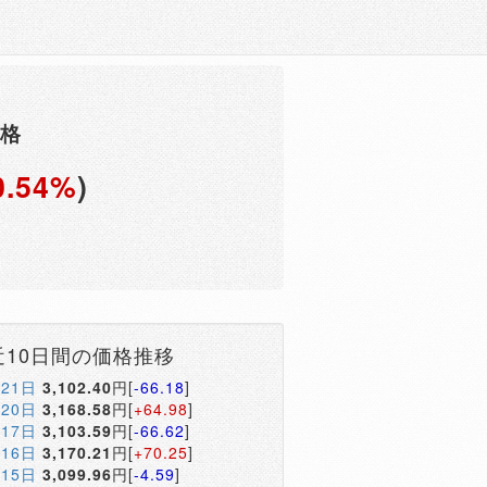
価格
0.54%
)
円
近10日間の価格推移
月21日
3,102.40
円[
-66.18
]
月20日
3,168.58
円[
+64.98
]
月17日
3,103.59
円[
-66.62
]
月16日
3,170.21
円[
+70.25
]
月15日
3,099.96
円[
-4.59
]