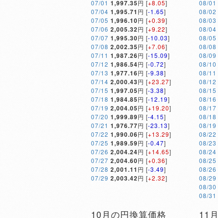
07/01
1,997.35
円 [
+8.05
]
08/01
07/04
1,995.71
円 [
-1.65
]
08/02
07/05
1,996.10
円 [
+0.39
]
08/03
07/06
2,005.32
円 [
+9.22
]
08/04
07/07
1,995.30
円 [
-10.03
]
08/05
07/08
2,002.35
円 [
+7.06
]
08/08
07/11
1,987.26
円 [
-15.09
]
08/09
07/12
1,986.54
円 [
-0.72
]
08/10
07/13
1,977.16
円 [
-9.38
]
08/11
07/14
2,000.43
円 [
+23.27
]
08/12
07/15
1,997.05
円 [
-3.38
]
08/15
07/18
1,984.85
円 [
-12.19
]
08/16
07/19
2,004.05
円 [
+19.20
]
08/17
07/20
1,999.89
円 [
-4.15
]
08/18
07/21
1,976.77
円 [
-23.13
]
08/19
07/22
1,990.06
円 [
+13.29
]
08/22
07/25
1,989.59
円 [
-0.47
]
08/23
07/26
2,004.24
円 [
+14.65
]
08/24
07/27
2,004.60
円 [
+0.36
]
08/25
07/28
2,001.11
円 [
-3.49
]
08/26
07/29
2,003.42
円 [
+2.32
]
08/29
08/30
08/31
10月の円換算価格
11