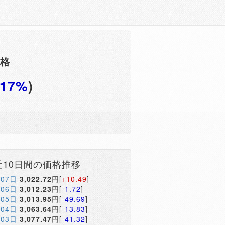
価格
.17%
)
円
近10日間の価格推移
月07日
3,022.72
円[
+10.49
]
月06日
3,012.23
円[
-1.72
]
月05日
3,013.95
円[
-49.69
]
月04日
3,063.64
円[
-13.83
]
月03日
3,077.47
円[
-41.32
]