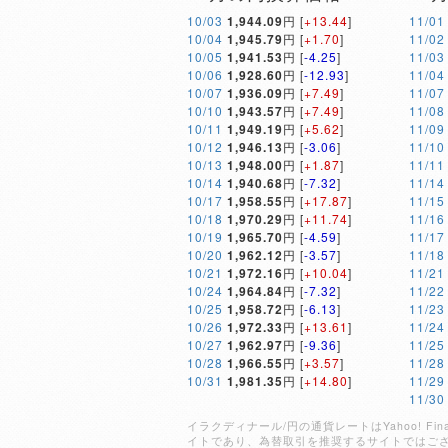
10/03
1,944.09
円 [
+13.44
]
11/01
10/04
1,945.79
円 [
+1.70
]
11/02
10/05
1,941.53
円 [
-4.25
]
11/03
10/06
1,928.60
円 [
-12.93
]
11/04
10/07
1,936.09
円 [
+7.49
]
11/07
10/10
1,943.57
円 [
+7.49
]
11/08
10/11
1,949.19
円 [
+5.62
]
11/09
10/12
1,946.13
円 [
-3.06
]
11/10
10/13
1,948.00
円 [
+1.87
]
11/11
10/14
1,940.68
円 [
-7.32
]
11/14
10/17
1,958.55
円 [
+17.87
]
11/15
10/18
1,970.29
円 [
+11.74
]
11/16
10/19
1,965.70
円 [
-4.59
]
11/17
10/20
1,962.12
円 [
-3.57
]
11/18
10/21
1,972.16
円 [
+10.04
]
11/21
10/24
1,964.84
円 [
-7.32
]
11/22
10/25
1,958.72
円 [
-6.13
]
11/23
10/26
1,972.33
円 [
+13.61
]
11/24
10/27
1,962.97
円 [
-9.36
]
11/25
10/28
1,966.55
円 [
+3.57
]
11/28
10/31
1,981.35
円 [
+14.80
]
11/29
11/30
イラクディナール/円の通貨レートはYahoo! 
イトであり、為替取引を推奨するサイトではご