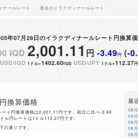
ィナールレート
過去のイラクディナールレート
005年07月28日のイラクディナールレート円換算
2,001.11
00 IQD
円
-3.49
(
-0
円
USD/IQD
1402.60
USD/JPY
112.27
1ドル=
IQD
1ドル=
QD円換算価格
最
08
ート円換算価格は2,001.11円です。前日に比べ-3.49
08
。ドル円レートは1ドル112.27円です。
08
以下の通りです。
08
08