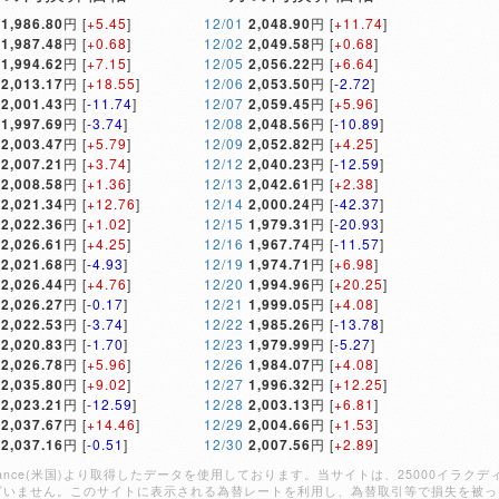
1,986.80
円 [
+5.45
]
12/01
2,048.90
円 [
+11.74
]
1,987.48
円 [
+0.68
]
12/02
2,049.58
円 [
+0.68
]
1,994.62
円 [
+7.15
]
12/05
2,056.22
円 [
+6.64
]
2,013.17
円 [
+18.55
]
12/06
2,053.50
円 [
-2.72
]
2,001.43
円 [
-11.74
]
12/07
2,059.45
円 [
+5.96
]
1,997.69
円 [
-3.74
]
12/08
2,048.56
円 [
-10.89
]
2,003.47
円 [
+5.79
]
12/09
2,052.82
円 [
+4.25
]
2,007.21
円 [
+3.74
]
12/12
2,040.23
円 [
-12.59
]
2,008.58
円 [
+1.36
]
12/13
2,042.61
円 [
+2.38
]
2,021.34
円 [
+12.76
]
12/14
2,000.24
円 [
-42.37
]
2,022.36
円 [
+1.02
]
12/15
1,979.31
円 [
-20.93
]
2,026.61
円 [
+4.25
]
12/16
1,967.74
円 [
-11.57
]
2,021.68
円 [
-4.93
]
12/19
1,974.71
円 [
+6.98
]
2,026.44
円 [
+4.76
]
12/20
1,994.96
円 [
+20.25
]
2,026.27
円 [
-0.17
]
12/21
1,999.05
円 [
+4.08
]
2,022.53
円 [
-3.74
]
12/22
1,985.26
円 [
-13.78
]
2,020.83
円 [
-1.70
]
12/23
1,979.99
円 [
-5.27
]
2,026.78
円 [
+5.96
]
12/26
1,984.07
円 [
+4.08
]
2,035.80
円 [
+9.02
]
12/27
1,996.32
円 [
+12.25
]
2,023.21
円 [
-12.59
]
12/28
2,003.13
円 [
+6.81
]
2,037.67
円 [
+14.46
]
12/29
2,004.66
円 [
+1.53
]
2,037.16
円 [
-0.51
]
12/30
2,007.56
円 [
+2.89
]
Finance(米国)より取得したデータを使用しております。当サイトは、25000イ
ざいません。このサイトに表示される為替レートを利用し、為替取引等で損失を被っ