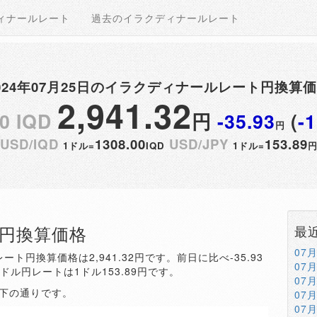
ィナールレート
過去のイラクディナールレート
024年07月25日のイラクディナールレート円換算
2,941.32
0 IQD
円
-35.93
(
-
円
USD/IQD
1308.00
USD/JPY
153.89
1ドル=
IQD
1ドル=
QD円換算価格
最
07
ート円換算価格は2,941.32円です。前日に比べ-35.93
07
。ドル円レートは1ドル153.89円です。
07
以下の通りです。
07
07