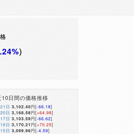
価格
1.24%
)
円
近10日間の価格推移
月21日
3,102.40
円[
-66.18
]
月20日
3,168.58
円[
+64.98
]
月17日
3,103.59
円[
-66.62
]
月16日
3,170.21
円[
+70.25
]
月15日
3,099.96
円[
-4.59
]