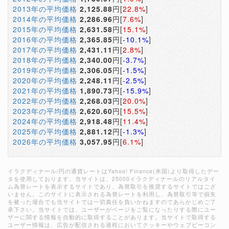
2013年の平均価格
2,125.88
円[
22.8%
]
2014年の平均価格
2,286.96
円[
7.6%
]
2015年の平均価格
2,631.58
円[
15.1%
]
2016年の平均価格
2,365.85
円[
-10.1%
]
2017年の平均価格
2,431.11
円[
2.8%
]
2018年の平均価格
2,340.00
円[
-3.7%
]
2019年の平均価格
2,306.05
円[
-1.5%
]
2020年の平均価格
2,248.11
円[
-2.5%
]
2021年の平均価格
1,890.73
円[
-15.9%
]
2022年の平均価格
2,268.03
円[
20.0%
]
2023年の平均価格
2,620.60
円[
15.5%
]
2024年の平均価格
2,918.48
円[
11.4%
]
2025年の平均価格
2,881.12
円[
-1.3%
]
2026年の平均価格
3,057.95
円[
6.1%
]
イラクディナール/円の通貨レートはYahoo! Finance(米国)より取得したデー
タを使用しております。当サイトは、25000イラクディナールのリアルタイ
ム為替レートを表示するサイトであり、為替取引を推奨するサイトではござ
いません。このサイトに表示される為替レートを利用し、為替取引等で損失
を被った場合でも当サイトでは一切責任を負いかねますのであらかじめご了
承下さい。当サイトでは、ユーザーがページをご覧になったりする際にユー
ザーに関する情報を自動的に取得することがあります。当サイトで取得する
ユーザー情報は、広告が配信される過程においてクッキーやウェブビーコン