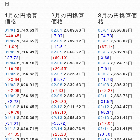
円
1月の円換算
2月の円換算
3月の円換算価
価格
価格
格
01/01
2,743.63
円
02/01
2,809.63
円
03/01
2,868.88
円
[
+40.45
]
[
-7.07
]
[
-74.73
]
01/02
2,744.65
円
02/02
2,799.12
円
03/04
2,936.02
円
[
+1.02
]
[
-10.51
]
[
+67.14
]
01/03
2,716.93
円
02/05
2,868.52
円
03/05
2,932.36
円
[
-27.72
]
[
+69.40
]
[
-3.66
]
01/04
2,733.18
円
02/06
2,895.07
円
03/06
2,924.75
円
[
+16.25
]
[
+26.55
]
[
-7.61
]
01/05
2,766.82
円
02/07
2,825.31
円
03/07
2,853.02
円
[
+33.64
]
[
-69.77
]
[
-71.73
]
01/08
2,828.91
円
02/08
2,832.63
円
03/08
2,895.30
円
[
+62.09
]
[
+7.33
]
[
+42.28
]
01/09
2,756.69
円
02/09
2,852.83
円
03/11
2,863.78
円
[
-72.22
]
[
+20.20
]
[
-31.52
]
01/10
2,816.45
円
02/12
2,911.22
円
03/12
2,804.47
円
[
+59.76
]
[
+58.40
]
[
-59.31
]
01/11
2,785.36
円
02/13
2,855.50
円
03/13
2,821.48
円
[
-31.09
]
[
-55.72
]
[
+17.01
]
01/12
2,826.71
円
02/14
2,880.73
円
03/14
2,821.48
円
[
+41.35
]
[
+25.23
]
[
+0.00
]
01/15
2,833.10
円
02/15
2,877.29
円
03/15
2,834.48
円