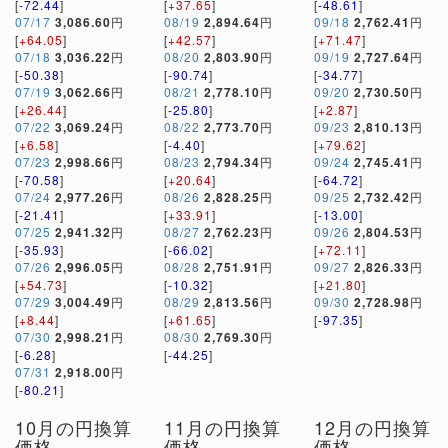
[
-72.44
]
[
+37.65
]
[
-48.61
]
07/17
3,086.60
円
08/19
2,894.64
円
09/18
2,762.41
円
[
+64.05
]
[
+42.57
]
[
+71.47
]
07/18
3,036.22
円
08/20
2,803.90
円
09/19
2,727.64
円
[
-50.38
]
[
-90.74
]
[
-34.77
]
07/19
3,062.66
円
08/21
2,778.10
円
09/20
2,730.50
円
[
+26.44
]
[
-25.80
]
[
+2.87
]
07/22
3,069.24
円
08/22
2,773.70
円
09/23
2,810.13
円
[
+6.58
]
[
-4.40
]
[
+79.62
]
07/23
2,998.66
円
08/23
2,794.34
円
09/24
2,745.41
円
[
-70.58
]
[
+20.64
]
[
-64.72
]
07/24
2,977.26
円
08/26
2,828.25
円
09/25
2,732.42
円
[
-21.41
]
[
+33.91
]
[
-13.00
]
07/25
2,941.32
円
08/27
2,762.23
円
09/26
2,804.53
円
[
-35.93
]
[
-66.02
]
[
+72.11
]
07/26
2,996.05
円
08/28
2,751.91
円
09/27
2,826.33
円
[
+54.73
]
[
-10.32
]
[
+21.80
]
07/29
3,004.49
円
08/29
2,813.56
円
09/30
2,728.98
円
[
+8.44
]
[
+61.65
]
[
-97.35
]
07/30
2,998.21
円
08/30
2,769.30
円
[
-6.28
]
[
-44.25
]
07/31
2,918.00
円
[
-80.21
]
10月の円換算
11月の円換算
12月の円換算
価格
価格
価格