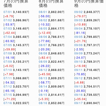
7月の円換算
8月の円換算
9月の円換算価
価格
価格
格
07/01
3,140.93
円
08/01
2,862.00
円
09/02
2,848.37
円
[
+8.79
]
[
-56.00
]
[
+79.07
]
07/02
3,086.96
円
08/02
2,851.68
円
09/03
2,859.26
円
[
-53.97
]
[
-10.32
]
[
+10.89
]
07/03
3,149.40
円
08/05
2,864.17
円
09/04
2,778.10
円
[
+62.44
]
[
+12.49
]
[
-81.16
]
07/04
3,085.48
円
08/06
2,786.51
円
09/05
2,799.85
円
[
-63.92
]
[
-77.66
]
[
+21.76
]
07/05
3,145.37
円
08/07
2,766.25
円
09/06
2,797.31
円
[
+59.89
]
[
-20.26
]
[
-2.55
]
07/08
3,129.19
円
08/08
2,848.65
円
09/09
2,773.24
円
[
-16.18
]
[
+82.41
]
[
-24.07
]
07/09
3,135.21
円
08/09
2,822.44
円
09/10
2,789.31
円
[
+6.02
]
[
-26.22
]
[
+16.08
]
07/10
3,143.19
円
08/12
2,868.02
円
09/11
2,718.46
円
[
+7.98
]
[
+45.58
]
[
-70.85
]
07/11
3,088.88
円
08/13
2,809.25
円
09/12
2,725.34
円
[
-54.32
]
[
-58.77
]
[
+6.88
]
07/12
3,023.70
円
08/14
2,809.06
円
09/13
2,704.51
円
[
-65.18
]
[
-0.19
]
[
-20.83
]
07/15
3,094.99
円
08/15
2,814.41
円
09/16
2,739.55
円
[
+71.29
]
[
+5.35
]
[
+35.04
]
07/16
3,022.55
円
08/16
2,852.06
円
09/17
2,690.94
円