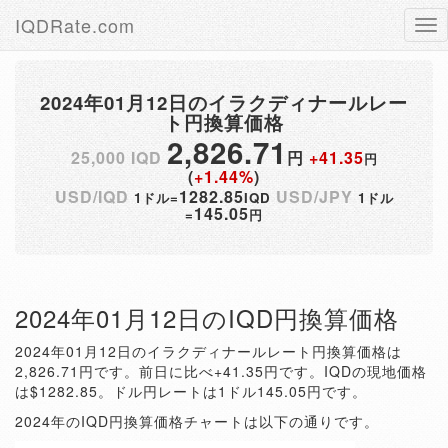
IQDRate.com
Tog
nav
2024年01月12日のイラクディナールレー
ト円換算価格
2,826.71
25,000 IQD
円
+41.35
円
(
+1.44%
)
USD/IQD
1282.85
USD/JPY
1ドル=
IQD
1ドル
145.05
=
円
2024年01月12日のIQD円換算価格
2024年01月12日のイラクディナールレート円換算価格は
2,826.71円です。前日に比べ+41.35円です。IQDの現地価格
は$1282.85。ドル円レートは1ドル145.05円です。
2024年のIQD円換算価格チャートは以下の通りです。