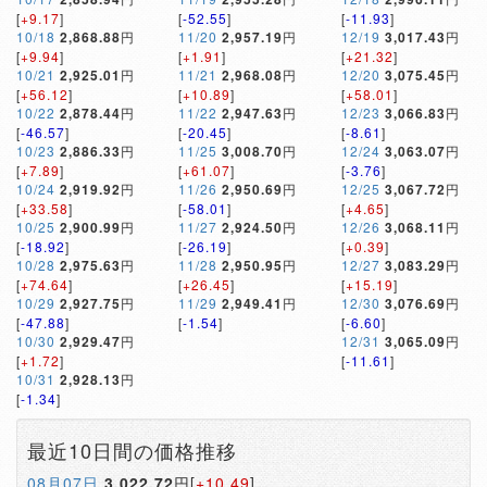
[
+9.17
]
[
-52.55
]
[
-11.93
]
10/18
2,868.88
円
11/20
2,957.19
円
12/19
3,017.43
円
[
+9.94
]
[
+1.91
]
[
+21.32
]
10/21
2,925.01
円
11/21
2,968.08
円
12/20
3,075.45
円
[
+56.12
]
[
+10.89
]
[
+58.01
]
10/22
2,878.44
円
11/22
2,947.63
円
12/23
3,066.83
円
[
-46.57
]
[
-20.45
]
[
-8.61
]
10/23
2,886.33
円
11/25
3,008.70
円
12/24
3,063.07
円
[
+7.89
]
[
+61.07
]
[
-3.76
]
10/24
2,919.92
円
11/26
2,950.69
円
12/25
3,067.72
円
[
+33.58
]
[
-58.01
]
[
+4.65
]
10/25
2,900.99
円
11/27
2,924.50
円
12/26
3,068.11
円
[
-18.92
]
[
-26.19
]
[
+0.39
]
10/28
2,975.63
円
11/28
2,950.95
円
12/27
3,083.29
円
[
+74.64
]
[
+26.45
]
[
+15.19
]
10/29
2,927.75
円
11/29
2,949.41
円
12/30
3,076.69
円
[
-47.88
]
[
-1.54
]
[
-6.60
]
10/30
2,929.47
円
12/31
3,065.09
円
[
+1.72
]
[
-11.61
]
10/31
2,928.13
円
[
-1.34
]
最近10日間の価格推移
08月07日
3,022.72
円[
+10.49
]