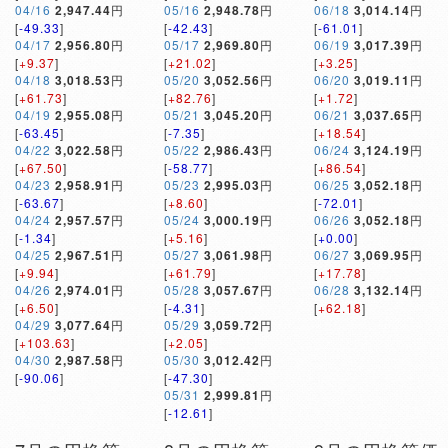
04/16
2,947.44
円
05/16
2,948.78
円
06/18
3,014.14
円
[
-49.33
]
[
-42.43
]
[
-61.01
]
04/17
2,956.80
円
05/17
2,969.80
円
06/19
3,017.39
円
[
+9.37
]
[
+21.02
]
[
+3.25
]
04/18
3,018.53
円
05/20
3,052.56
円
06/20
3,019.11
円
[
+61.73
]
[
+82.76
]
[
+1.72
]
04/19
2,955.08
円
05/21
3,045.20
円
06/21
3,037.65
円
[
-63.45
]
[
-7.35
]
[
+18.54
]
04/22
3,022.58
円
05/22
2,986.43
円
06/24
3,124.19
円
[
+67.50
]
[
-58.77
]
[
+86.54
]
04/23
2,958.91
円
05/23
2,995.03
円
06/25
3,052.18
円
[
-63.67
]
[
+8.60
]
[
-72.01
]
04/24
2,957.57
円
05/24
3,000.19
円
06/26
3,052.18
円
[
-1.34
]
[
+5.16
]
[
+0.00
]
04/25
2,967.51
円
05/27
3,061.98
円
06/27
3,069.95
円
[
+9.94
]
[
+61.79
]
[
+17.78
]
04/26
2,974.01
円
05/28
3,057.67
円
06/28
3,132.14
円
[
+6.50
]
[
-4.31
]
[
+62.18
]
04/29
3,077.64
円
05/29
3,059.72
円
[
+103.63
]
[
+2.05
]
04/30
2,987.58
円
05/30
3,012.42
円
[
-90.06
]
[
-47.30
]
05/31
2,999.81
円
[
-12.61
]