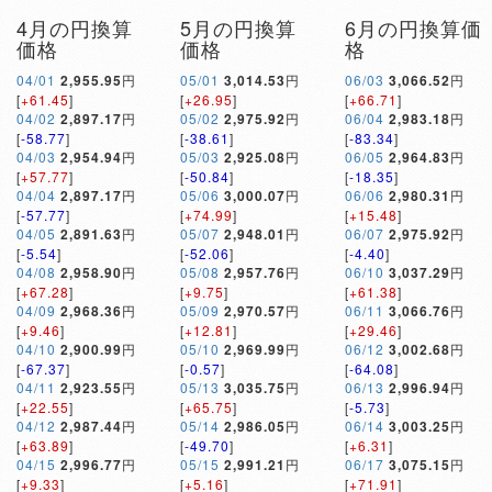
4月の円換算
5月の円換算
6月の円換算価
価格
価格
格
04/01
2,955.95
円
05/01
3,014.53
円
06/03
3,066.52
円
[
+61.45
]
[
+26.95
]
[
+66.71
]
04/02
2,897.17
円
05/02
2,975.92
円
06/04
2,983.18
円
[
-58.77
]
[
-38.61
]
[
-83.34
]
04/03
2,954.94
円
05/03
2,925.08
円
06/05
2,964.83
円
[
+57.77
]
[
-50.84
]
[
-18.35
]
04/04
2,897.17
円
05/06
3,000.07
円
06/06
2,980.31
円
[
-57.77
]
[
+74.99
]
[
+15.48
]
04/05
2,891.63
円
05/07
2,948.01
円
06/07
2,975.92
円
[
-5.54
]
[
-52.06
]
[
-4.40
]
04/08
2,958.90
円
05/08
2,957.76
円
06/10
3,037.29
円
[
+67.28
]
[
+9.75
]
[
+61.38
]
04/09
2,968.36
円
05/09
2,970.57
円
06/11
3,066.76
円
[
+9.46
]
[
+12.81
]
[
+29.46
]
04/10
2,900.99
円
05/10
2,969.99
円
06/12
3,002.68
円
[
-67.37
]
[
-0.57
]
[
-64.08
]
04/11
2,923.55
円
05/13
3,035.75
円
06/13
2,996.94
円
[
+22.55
]
[
+65.75
]
[
-5.73
]
04/12
2,987.44
円
05/14
2,986.05
円
06/14
3,003.25
円
[
+63.89
]
[
-49.70
]
[
+6.31
]
04/15
2,996.77
円
05/15
2,991.21
円
06/17
3,075.15
円
[
+9.33
]
[
+5.16
]
[
+71.91
]