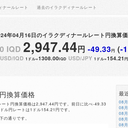
ィナールレート
過去のイラクディナールレート
024年04月16日のイラクディナールレート円換算
2,947.44
0 IQD
円
-49.33
(
-
円
USD/IQD
1308.00
USD/JPY
154.21
1ドル=
IQD
1ドル=
QD円換算価格
最
08
ート円換算価格は2,947.44円です。前日に比べ-49.33
08
。ドル円レートは1ドル154.21円です。
08
以下の通りです。
08
08