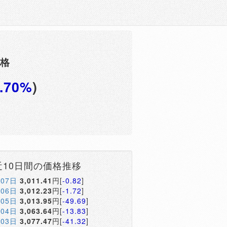
価格
1.70%
)
円
近10日間の価格推移
月07日
3,011.41
円[
-0.82
]
月06日
3,012.23
円[
-1.72
]
月05日
3,013.95
円[
-49.69
]
月04日
3,063.64
円[
-13.83
]
月03日
3,077.47
円[
-41.32
]