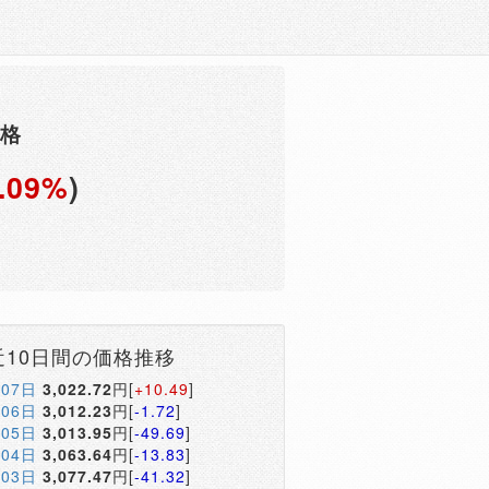
価格
.09%
)
円
近10日間の価格推移
月07日
3,022.72
円[
+10.49
]
月06日
3,012.23
円[
-1.72
]
月05日
3,013.95
円[
-49.69
]
月04日
3,063.64
円[
-13.83
]
月03日
3,077.47
円[
-41.32
]