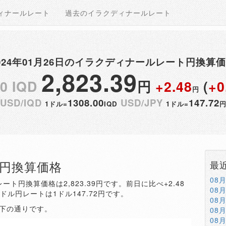
ィナールレート
過去のイラクディナールレート
024年01月26日のイラクディナールレート円換算
2,823.39
00 IQD
円
+2.48
(
+0
円
USD/IQD
1308.00
USD/JPY
147.72
1ドル=
IQD
1ドル=
QD円換算価格
最
08
ート円換算価格は2,823.39円です。前日に比べ+2.48
08
。ドル円レートは1ドル147.72円です。
08
以下の通りです。
08
08