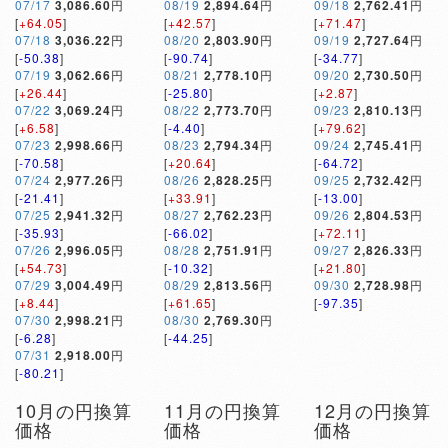
07/17
3,086.60
円
08/19
2,894.64
円
09/18
2,762.41
円
[
+64.05
]
[
+42.57
]
[
+71.47
]
07/18
3,036.22
円
08/20
2,803.90
円
09/19
2,727.64
円
[
-50.38
]
[
-90.74
]
[
-34.77
]
07/19
3,062.66
円
08/21
2,778.10
円
09/20
2,730.50
円
[
+26.44
]
[
-25.80
]
[
+2.87
]
07/22
3,069.24
円
08/22
2,773.70
円
09/23
2,810.13
円
[
+6.58
]
[
-4.40
]
[
+79.62
]
07/23
2,998.66
円
08/23
2,794.34
円
09/24
2,745.41
円
[
-70.58
]
[
+20.64
]
[
-64.72
]
07/24
2,977.26
円
08/26
2,828.25
円
09/25
2,732.42
円
[
-21.41
]
[
+33.91
]
[
-13.00
]
07/25
2,941.32
円
08/27
2,762.23
円
09/26
2,804.53
円
[
-35.93
]
[
-66.02
]
[
+72.11
]
07/26
2,996.05
円
08/28
2,751.91
円
09/27
2,826.33
円
[
+54.73
]
[
-10.32
]
[
+21.80
]
07/29
3,004.49
円
08/29
2,813.56
円
09/30
2,728.98
円
[
+8.44
]
[
+61.65
]
[
-97.35
]
07/30
2,998.21
円
08/30
2,769.30
円
[
-6.28
]
[
-44.25
]
07/31
2,918.00
円
[
-80.21
]
10月の円換算
11月の円換算
12月の円換算
価格
価格
価格