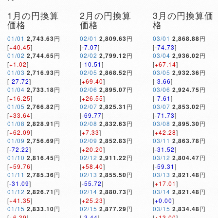
1月の円換算
2月の円換算
3月の円換算価
価格
価格
格
01/01
2,743.63
円
02/01
2,809.63
円
03/01
2,868.88
円
[
+40.45
]
[
-7.07
]
[
-74.73
]
01/02
2,744.65
円
02/02
2,799.12
円
03/04
2,936.02
円
[
+1.02
]
[
-10.51
]
[
+67.14
]
01/03
2,716.93
円
02/05
2,868.52
円
03/05
2,932.36
円
[
-27.72
]
[
+69.40
]
[
-3.66
]
01/04
2,733.18
円
02/06
2,895.07
円
03/06
2,924.75
円
[
+16.25
]
[
+26.55
]
[
-7.61
]
01/05
2,766.82
円
02/07
2,825.31
円
03/07
2,853.02
円
[
+33.64
]
[
-69.77
]
[
-71.73
]
01/08
2,828.91
円
02/08
2,832.63
円
03/08
2,895.30
円
[
+62.09
]
[
+7.33
]
[
+42.28
]
01/09
2,756.69
円
02/09
2,852.83
円
03/11
2,863.78
円
[
-72.22
]
[
+20.20
]
[
-31.52
]
01/10
2,816.45
円
02/12
2,911.22
円
03/12
2,804.47
円
[
+59.76
]
[
+58.40
]
[
-59.31
]
01/11
2,785.36
円
02/13
2,855.50
円
03/13
2,821.48
円
[
-31.09
]
[
-55.72
]
[
+17.01
]
01/12
2,826.71
円
02/14
2,880.73
円
03/14
2,821.48
円
[
+41.35
]
[
+25.23
]
[
+0.00
]
01/15
2,833.10
円
02/15
2,877.29
円
03/15
2,834.48
円
[
+6.39
]
[
-3.44
]
[
+13.00
]