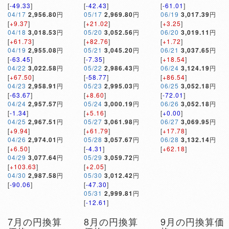
[
-49.33
]
[
-42.43
]
[
-61.01
]
04/17
2,956.80
円
05/17
2,969.80
円
06/19
3,017.39
円
[
+9.37
]
[
+21.02
]
[
+3.25
]
04/18
3,018.53
円
05/20
3,052.56
円
06/20
3,019.11
円
[
+61.73
]
[
+82.76
]
[
+1.72
]
04/19
2,955.08
円
05/21
3,045.20
円
06/21
3,037.65
円
[
-63.45
]
[
-7.35
]
[
+18.54
]
04/22
3,022.58
円
05/22
2,986.43
円
06/24
3,124.19
円
[
+67.50
]
[
-58.77
]
[
+86.54
]
04/23
2,958.91
円
05/23
2,995.03
円
06/25
3,052.18
円
[
-63.67
]
[
+8.60
]
[
-72.01
]
04/24
2,957.57
円
05/24
3,000.19
円
06/26
3,052.18
円
[
-1.34
]
[
+5.16
]
[
+0.00
]
04/25
2,967.51
円
05/27
3,061.98
円
06/27
3,069.95
円
[
+9.94
]
[
+61.79
]
[
+17.78
]
04/26
2,974.01
円
05/28
3,057.67
円
06/28
3,132.14
円
[
+6.50
]
[
-4.31
]
[
+62.18
]
04/29
3,077.64
円
05/29
3,059.72
円
[
+103.63
]
[
+2.05
]
04/30
2,987.58
円
05/30
3,012.42
円
[
-90.06
]
[
-47.30
]
05/31
2,999.81
円
[
-12.61
]
7月の円換算
8月の円換算
9月の円換算価