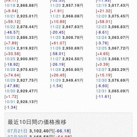
10/18
2,868.88
円
11/20
2,957.19
円
12/19
3,017.43
円
[
+9.94
]
[
+1.91
]
[
+21.32
]
10/21
2,925.01
円
11/21
2,968.08
円
12/20
3,075.45
円
[
+56.12
]
[
+10.89
]
[
+58.01
]
10/22
2,878.44
円
11/22
2,947.63
円
12/23
3,066.83
円
[
-46.57
]
[
-20.45
]
[
-8.61
]
10/23
2,886.33
円
11/25
3,008.70
円
12/24
3,063.07
円
[
+7.89
]
[
+61.07
]
[
-3.76
]
10/24
2,919.92
円
11/26
2,950.69
円
12/25
3,067.72
円
[
+33.58
]
[
-58.01
]
[
+4.65
]
10/25
2,900.99
円
11/27
2,924.50
円
12/26
3,068.11
円
[
-18.92
]
[
-26.19
]
[
+0.39
]
10/28
2,975.63
円
11/28
2,950.95
円
12/27
3,083.29
円
[
+74.64
]
[
+26.45
]
[
+15.19
]
10/29
2,927.75
円
11/29
2,949.41
円
12/30
3,076.69
円
[
-47.88
]
[
-1.54
]
[
-6.60
]
10/30
2,929.47
円
12/31
3,065.09
円
[
+1.72
]
[
-11.61
]
10/31
2,928.13
円
[
-1.34
]
最近10日間の価格推移
07月21日
3,102.40
円[
-66.18
]
07月20日
3,168.58
円[
+64.98
]