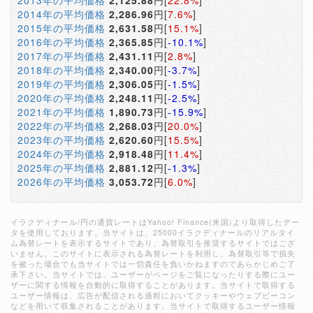
2013年の平均価格
2,125.88
円[
22.8%
]
2014年の平均価格
2,286.96
円[
7.6%
]
2015年の平均価格
2,631.58
円[
15.1%
]
2016年の平均価格
2,365.85
円[
-10.1%
]
2017年の平均価格
2,431.11
円[
2.8%
]
2018年の平均価格
2,340.00
円[
-3.7%
]
2019年の平均価格
2,306.05
円[
-1.5%
]
2020年の平均価格
2,248.11
円[
-2.5%
]
2021年の平均価格
1,890.73
円[
-15.9%
]
2022年の平均価格
2,268.03
円[
20.0%
]
2023年の平均価格
2,620.60
円[
15.5%
]
2024年の平均価格
2,918.48
円[
11.4%
]
2025年の平均価格
2,881.12
円[
-1.3%
]
2026年の平均価格
3,053.72
円[
6.0%
]
イラクディナール/円の通貨レートはYahoo! Finance(米国)より取得したデー
タを使用しております。当サイトは、25000イラクディナールのリアルタイ
ム為替レートを表示するサイトであり、為替取引を推奨するサイトではござ
いません。このサイトに表示される為替レートを利用し、為替取引等で損失
を被った場合でも当サイトでは一切責任を負いかねますのであらかじめご了
承下さい。当サイトでは、ユーザーがページをご覧になったりする際にユー
ザーに関する情報を自動的に取得することがあります。当サイトで取得する
ユーザー情報は、広告が配信される過程においてクッキーやウェブビーコン
などを用いて収集されることがあります。当サイトで取得するユーザー情報