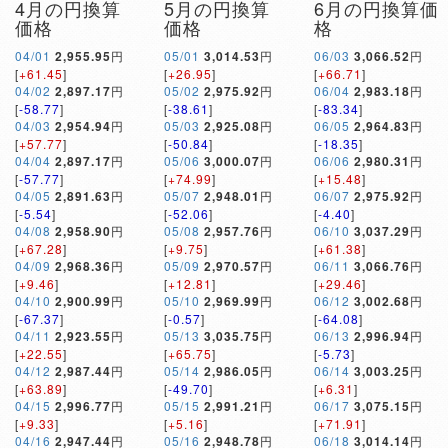
4月の円換算
5月の円換算
6月の円換算価
価格
価格
格
04/01
2,955.95
円
05/01
3,014.53
円
06/03
3,066.52
円
[
+61.45
]
[
+26.95
]
[
+66.71
]
04/02
2,897.17
円
05/02
2,975.92
円
06/04
2,983.18
円
[
-58.77
]
[
-38.61
]
[
-83.34
]
04/03
2,954.94
円
05/03
2,925.08
円
06/05
2,964.83
円
[
+57.77
]
[
-50.84
]
[
-18.35
]
04/04
2,897.17
円
05/06
3,000.07
円
06/06
2,980.31
円
[
-57.77
]
[
+74.99
]
[
+15.48
]
04/05
2,891.63
円
05/07
2,948.01
円
06/07
2,975.92
円
[
-5.54
]
[
-52.06
]
[
-4.40
]
04/08
2,958.90
円
05/08
2,957.76
円
06/10
3,037.29
円
[
+67.28
]
[
+9.75
]
[
+61.38
]
04/09
2,968.36
円
05/09
2,970.57
円
06/11
3,066.76
円
[
+9.46
]
[
+12.81
]
[
+29.46
]
04/10
2,900.99
円
05/10
2,969.99
円
06/12
3,002.68
円
[
-67.37
]
[
-0.57
]
[
-64.08
]
04/11
2,923.55
円
05/13
3,035.75
円
06/13
2,996.94
円
[
+22.55
]
[
+65.75
]
[
-5.73
]
04/12
2,987.44
円
05/14
2,986.05
円
06/14
3,003.25
円
[
+63.89
]
[
-49.70
]
[
+6.31
]
04/15
2,996.77
円
05/15
2,991.21
円
06/17
3,075.15
円
[
+9.33
]
[
+5.16
]
[
+71.91
]
04/16
2,947.44
円
05/16
2,948.78
円
06/18
3,014.14
円