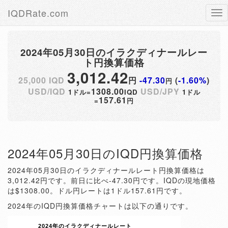
IQDRate.com
Tog
nav
2024年05月30日のイラクディナールレー
ト円換算価格
3,012.42
25,000 IQD
円
-47.30
(
-1.60%
)
円
USD/IQD
1308.00
USD/JPY
1ドル=
IQD
1ドル
157.61
=
円
2024年05月30日のIQD円換算価格
2024年05月30日のイラクディナールレート円換算価格は
3,012.42円です。前日に比べ-47.30円です。IQDの現地価格
は$1308.00。ドル円レートは1ドル157.61円です。
2024年のIQD円換算価格チャートは以下の通りです。
2024年のイラクディナールレート