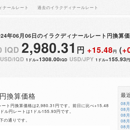
ィナールレート
過去のイラクディナールレート
024年06月06日のイラクディナールレート円換算
2,980.31
0 IQD
円
+15.48
(
+
円
USD/IQD
1308.00
USD/JPY
155.93
1ドル=
IQD
1ドル=
QD円換算価格
最
08
ート円換算価格は2,980.31円です。前日に比べ+15.48
08
。ドル円レートは1ドル155.93円です。
08
以下の通りです。
08
08