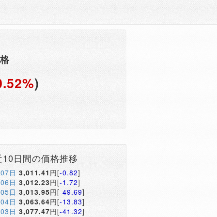
価格
0.52%
)
円
近10日間の価格推移
月07日
3,011.41
円[
-0.82
]
月06日
3,012.23
円[
-1.72
]
月05日
3,013.95
円[
-49.69
]
月04日
3,063.64
円[
-13.83
]
月03日
3,077.47
円[
-41.32
]