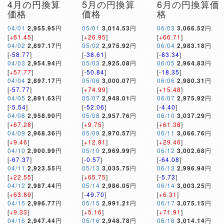
4月の円換算
5月の円換算
6月の円換算価
価格
価格
格
04/01
2,955.95
円
05/01
3,014.53
円
06/03
3,066.52
円
[
+61.45
]
[
+26.95
]
[
+66.71
]
04/02
2,897.17
円
05/02
2,975.92
円
06/04
2,983.18
円
[
-58.77
]
[
-38.61
]
[
-83.34
]
04/03
2,954.94
円
05/03
2,925.08
円
06/05
2,964.83
円
[
+57.77
]
[
-50.84
]
[
-18.35
]
04/04
2,897.17
円
05/06
3,000.07
円
06/06
2,980.31
円
[
-57.77
]
[
+74.99
]
[
+15.48
]
04/05
2,891.63
円
05/07
2,948.01
円
06/07
2,975.92
円
[
-5.54
]
[
-52.06
]
[
-4.40
]
04/08
2,958.90
円
05/08
2,957.76
円
06/10
3,037.29
円
[
+67.28
]
[
+9.75
]
[
+61.38
]
04/09
2,968.36
円
05/09
2,970.57
円
06/11
3,066.76
円
[
+9.46
]
[
+12.81
]
[
+29.46
]
04/10
2,900.99
円
05/10
2,969.99
円
06/12
3,002.68
円
[
-67.37
]
[
-0.57
]
[
-64.08
]
04/11
2,923.55
円
05/13
3,035.75
円
06/13
2,996.94
円
[
+22.55
]
[
+65.75
]
[
-5.73
]
04/12
2,987.44
円
05/14
2,986.05
円
06/14
3,003.25
円
[
+63.89
]
[
-49.70
]
[
+6.31
]
04/15
2,996.77
円
05/15
2,991.21
円
06/17
3,075.15
円
[
+9.33
]
[
+5.16
]
[
+71.91
]
04/16
2,947.44
円
05/16
2,948.78
円
06/18
3,014.14
円