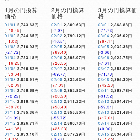
1月の円換算
2月の円換算
3月の円換算価
価格
価格
格
01/01
2,743.63
円
02/01
2,809.63
円
03/01
2,868.88
円
[
+40.45
]
[
-7.07
]
[
-74.73
]
01/02
2,744.65
円
02/02
2,799.12
円
03/04
2,936.02
円
[
+1.02
]
[
-10.51
]
[
+67.14
]
01/03
2,716.93
円
02/05
2,868.52
円
03/05
2,932.36
円
[
-27.72
]
[
+69.40
]
[
-3.66
]
01/04
2,733.18
円
02/06
2,895.07
円
03/06
2,924.75
円
[
+16.25
]
[
+26.55
]
[
-7.61
]
01/05
2,766.82
円
02/07
2,825.31
円
03/07
2,853.02
円
[
+33.64
]
[
-69.77
]
[
-71.73
]
01/08
2,828.91
円
02/08
2,832.63
円
03/08
2,895.30
円
[
+62.09
]
[
+7.33
]
[
+42.28
]
01/09
2,756.69
円
02/09
2,852.83
円
03/11
2,863.78
円
[
-72.22
]
[
+20.20
]
[
-31.52
]
01/10
2,816.45
円
02/12
2,911.22
円
03/12
2,804.47
円
[
+59.76
]
[
+58.40
]
[
-59.31
]
01/11
2,785.36
円
02/13
2,855.50
円
03/13
2,821.48
円
[
-31.09
]
[
-55.72
]
[
+17.01
]
01/12
2,826.71
円
02/14
2,880.73
円
03/14
2,821.48
円
[
+41.35
]
[
+25.23
]
[
+0.00
]
01/15
2,833.10
円
02/15
2,877.29
円
03/15
2,834.48
円
[
+6.39
]
[
-3.44
]
[
+13.00
]