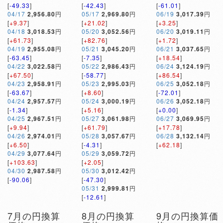
[
-49.33
]
[
-42.43
]
[
-61.01
]
04/17
2,956.80
円
05/17
2,969.80
円
06/19
3,017.39
円
[
+9.37
]
[
+21.02
]
[
+3.25
]
04/18
3,018.53
円
05/20
3,052.56
円
06/20
3,019.11
円
[
+61.73
]
[
+82.76
]
[
+1.72
]
04/19
2,955.08
円
05/21
3,045.20
円
06/21
3,037.65
円
[
-63.45
]
[
-7.35
]
[
+18.54
]
04/22
3,022.58
円
05/22
2,986.43
円
06/24
3,124.19
円
[
+67.50
]
[
-58.77
]
[
+86.54
]
04/23
2,958.91
円
05/23
2,995.03
円
06/25
3,052.18
円
[
-63.67
]
[
+8.60
]
[
-72.01
]
04/24
2,957.57
円
05/24
3,000.19
円
06/26
3,052.18
円
[
-1.34
]
[
+5.16
]
[
+0.00
]
04/25
2,967.51
円
05/27
3,061.98
円
06/27
3,069.95
円
[
+9.94
]
[
+61.79
]
[
+17.78
]
04/26
2,974.01
円
05/28
3,057.67
円
06/28
3,132.14
円
[
+6.50
]
[
-4.31
]
[
+62.18
]
04/29
3,077.64
円
05/29
3,059.72
円
[
+103.63
]
[
+2.05
]
04/30
2,987.58
円
05/30
3,012.42
円
[
-90.06
]
[
-47.30
]
05/31
2,999.81
円
[
-12.61
]
7月の円換算
8月の円換算
9月の円換算価