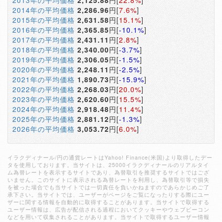
2013年の平均価格
2,125.88
円[
22.8%
]
2014年の平均価格
2,286.96
円[
7.6%
]
2015年の平均価格
2,631.58
円[
15.1%
]
2016年の平均価格
2,365.85
円[
-10.1%
]
2017年の平均価格
2,431.11
円[
2.8%
]
2018年の平均価格
2,340.00
円[
-3.7%
]
2019年の平均価格
2,306.05
円[
-1.5%
]
2020年の平均価格
2,248.11
円[
-2.5%
]
2021年の平均価格
1,890.73
円[
-15.9%
]
2022年の平均価格
2,268.03
円[
20.0%
]
2023年の平均価格
2,620.60
円[
15.5%
]
2024年の平均価格
2,918.48
円[
11.4%
]
2025年の平均価格
2,881.12
円[
-1.3%
]
2026年の平均価格
3,053.72
円[
6.0%
]
イラクディナール/円の通貨レートはYahoo! Finance(米国)より取得したデー
タを使用しております。当サイトは、25000イラクディナールのリアルタイ
ム為替レートを表示するサイトであり、為替取引を推奨するサイトではござ
いません。このサイトに表示される為替レートを利用し、為替取引等で損失
を被った場合でも当サイトでは一切責任を負いかねますのであらかじめご了
承下さい。当サイトでは、ユーザーがページをご覧になったりする際にユー
ザーに関する情報を自動的に取得することがあります。当サイトで取得する
ユーザー情報は、広告が配信される過程においてクッキーやウェブビーコン
などを用いて収集されることがあります。当サイトで取得するユーザー情報