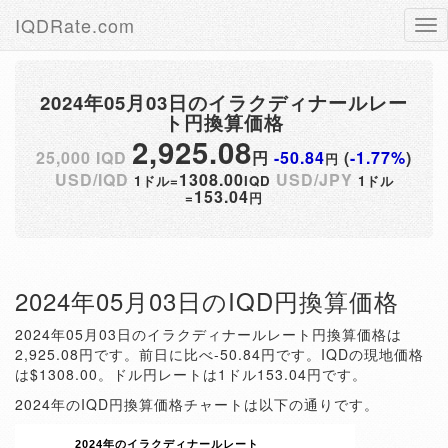
IQDRate.com
Tog
nav
2024年05月03日のイラクディナールレー
ト円換算価格
2,925.08
25,000 IQD
円
-50.84
(
-1.77%
)
円
USD/IQD
1308.00
USD/JPY
1ドル=
IQD
1ドル
153.04
=
円
2024年05月03日のIQD円換算価格
2024年05月03日のイラクディナールレート円換算価格は
2,925.08円です。前日に比べ-50.84円です。IQDの現地価格
は$1308.00。ドル円レートは1ドル153.04円です。
2024年のIQD円換算価格チャートは以下の通りです。
2024年のイラクディナールレート