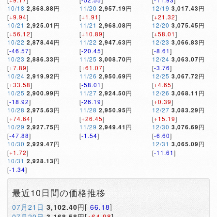
10/18
2,868.88
円
11/20
2,957.19
円
12/19
3,017.43
円
[
+9.94
]
[
+1.91
]
[
+21.32
]
10/21
2,925.01
円
11/21
2,968.08
円
12/20
3,075.45
円
[
+56.12
]
[
+10.89
]
[
+58.01
]
10/22
2,878.44
円
11/22
2,947.63
円
12/23
3,066.83
円
[
-46.57
]
[
-20.45
]
[
-8.61
]
10/23
2,886.33
円
11/25
3,008.70
円
12/24
3,063.07
円
[
+7.89
]
[
+61.07
]
[
-3.76
]
10/24
2,919.92
円
11/26
2,950.69
円
12/25
3,067.72
円
[
+33.58
]
[
-58.01
]
[
+4.65
]
10/25
2,900.99
円
11/27
2,924.50
円
12/26
3,068.11
円
[
-18.92
]
[
-26.19
]
[
+0.39
]
10/28
2,975.63
円
11/28
2,950.95
円
12/27
3,083.29
円
[
+74.64
]
[
+26.45
]
[
+15.19
]
10/29
2,927.75
円
11/29
2,949.41
円
12/30
3,076.69
円
[
-47.88
]
[
-1.54
]
[
-6.60
]
10/30
2,929.47
円
12/31
3,065.09
円
[
+1.72
]
[
-11.61
]
10/31
2,928.13
円
[
-1.34
]
最近10日間の価格推移
07月21日
3,102.40
円[
-66.18
]
07月20日
3,168.58
円[
+64.98
]