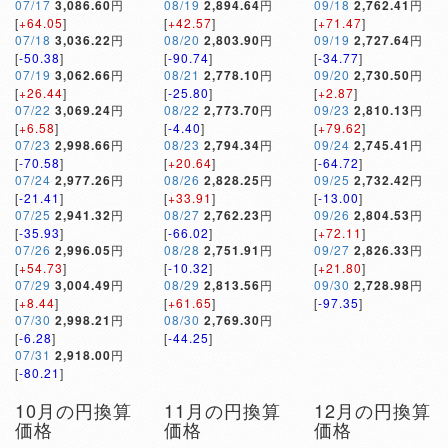
07/17
3,086.60
円
08/19
2,894.64
円
09/18
2,762.41
円
[
+64.05
]
[
+42.57
]
[
+71.47
]
07/18
3,036.22
円
08/20
2,803.90
円
09/19
2,727.64
円
[
-50.38
]
[
-90.74
]
[
-34.77
]
07/19
3,062.66
円
08/21
2,778.10
円
09/20
2,730.50
円
[
+26.44
]
[
-25.80
]
[
+2.87
]
07/22
3,069.24
円
08/22
2,773.70
円
09/23
2,810.13
円
[
+6.58
]
[
-4.40
]
[
+79.62
]
07/23
2,998.66
円
08/23
2,794.34
円
09/24
2,745.41
円
[
-70.58
]
[
+20.64
]
[
-64.72
]
07/24
2,977.26
円
08/26
2,828.25
円
09/25
2,732.42
円
[
-21.41
]
[
+33.91
]
[
-13.00
]
07/25
2,941.32
円
08/27
2,762.23
円
09/26
2,804.53
円
[
-35.93
]
[
-66.02
]
[
+72.11
]
07/26
2,996.05
円
08/28
2,751.91
円
09/27
2,826.33
円
[
+54.73
]
[
-10.32
]
[
+21.80
]
07/29
3,004.49
円
08/29
2,813.56
円
09/30
2,728.98
円
[
+8.44
]
[
+61.65
]
[
-97.35
]
07/30
2,998.21
円
08/30
2,769.30
円
[
-6.28
]
[
-44.25
]
07/31
2,918.00
円
[
-80.21
]
10月の円換算
11月の円換算
12月の円換算
価格
価格
価格