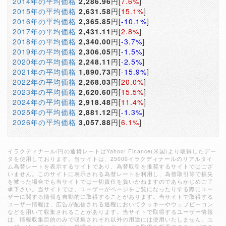
2014年の平均価格
2,286.96
円[
7.6%
]
2015年の平均価格
2,631.58
円[
15.1%
]
2016年の平均価格
2,365.85
円[
-10.1%
]
2017年の平均価格
2,431.11
円[
2.8%
]
2018年の平均価格
2,340.00
円[
-3.7%
]
2019年の平均価格
2,306.05
円[
-1.5%
]
2020年の平均価格
2,248.11
円[
-2.5%
]
2021年の平均価格
1,890.73
円[
-15.9%
]
2022年の平均価格
2,268.03
円[
20.0%
]
2023年の平均価格
2,620.60
円[
15.5%
]
2024年の平均価格
2,918.48
円[
11.4%
]
2025年の平均価格
2,881.12
円[
-1.3%
]
2026年の平均価格
3,057.88
円[
6.1%
]
イラクディナール/円の通貨レートはYahoo! Finance(米国)より取得したデー
タを使用しております。当サイトは、25000イラクディナールのリアルタイ
ム為替レートを表示するサイトであり、為替取引を推奨するサイトではござ
いません。このサイトに表示される為替レートを利用し、為替取引等で損失
を被った場合でも当サイトでは一切責任を負いかねますのであらかじめご了
承下さい。当サイトでは、ユーザーがページをご覧になったりする際にユー
ザーに関する情報を自動的に取得することがあります。当サイトで取得する
ユーザー情報は、広告が配信される過程においてクッキーやウェブビーコン
などを用いて収集されることがあります。当サイトで取得するユーザー情報
は、情報収集目的のみで収集されそれ以外の用途には使用いたしません。ユ