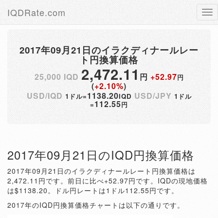
IQDRate.com
Tog
nav
2017年09月21日のイラクディナールレー
ト円換算価格
2,472.11
25,000 IQD
円
+52.97
円
(
+2.10%
)
USD/IQD
1138.20
USD/JPY
1ドル=
IQD
1ドル
112.55
=
円
2017年09月21日のIQD円換算価格
2017年09月21日のイラクディナールレート円換算価格は
2,472.11円です。前日に比べ+52.97円です。IQDの現地価格
は$1138.20。ドル円レートは1ドル112.55円です。
2017年のIQD円換算価格チャートは以下の通りです。