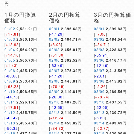
円
1月の円換算
2月の円換算
3月の円換算価
価格
価格
格
01/02
2,531.21
円
02/01
2,396.68
円
03/01
2,399.83
円
[
+17.81
]
[
-17.29
]
[
+7.00
]
01/03
2,550.13
円
02/02
2,404.71
円
03/02
2,484.54
円
[
+18.93
]
[
+8.03
]
[
+84.71
]
01/04
2,564.29
円
02/03
2,456.01
円
03/03
2,428.63
円
[
+14.16
]
[
+51.30
]
[
-55.91
]
01/05
2,565.73
円
02/06
2,392.52
円
03/06
2,416.17
円
[
+1.43
]
[
-63.49
]
[
-12.46
]
01/06
2,485.12
円
02/07
2,375.32
円
03/07
2,413.56
円
[
-80.60
]
[
-17.20
]
[
-2.61
]
01/09
2,553.40
円
02/08
2,445.81
円
03/08
2,415.82
円
[
+68.28
]
[
+70.49
]
[
+2.26
]
01/10
2,508.65
円
02/09
2,419.81
円
03/09
2,489.56
円
[
-44.75
]
[
-26.00
]
[
+73.74
]
01/11
2,526.16
円
02/10
2,407.26
円
03/10
2,437.55
円
[
+17.51
]
[
-12.55
]
[
-52.00
]
01/12
2,485.75
円
02/13
2,419.50
円
03/13
2,430.72
円
[
-40.42
]
[
+12.24
]
[
-6.83
]
01/13
2,435.43
円
02/14
2,453.82
円
03/14
2,493.49
円
[
-50.32
]
[
+34.32
]
[
+62.77
]
01/16
2,477.44
円
02/15
2,427.78
円
03/15
2,520.00
円