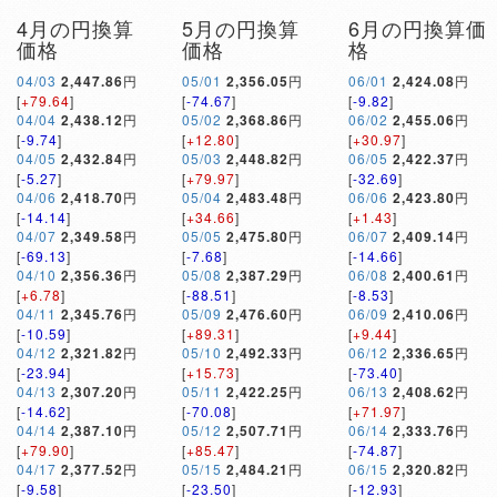
4月の円換算
5月の円換算
6月の円換算価
価格
価格
格
04/03
2,447.86
円
05/01
2,356.05
円
06/01
2,424.08
円
[
+79.64
]
[
-74.67
]
[
-9.82
]
04/04
2,438.12
円
05/02
2,368.86
円
06/02
2,455.06
円
[
-9.74
]
[
+12.80
]
[
+30.97
]
04/05
2,432.84
円
05/03
2,448.82
円
06/05
2,422.37
円
[
-5.27
]
[
+79.97
]
[
-32.69
]
04/06
2,418.70
円
05/04
2,483.48
円
06/06
2,423.80
円
[
-14.14
]
[
+34.66
]
[
+1.43
]
04/07
2,349.58
円
05/05
2,475.80
円
06/07
2,409.14
円
[
-69.13
]
[
-7.68
]
[
-14.66
]
04/10
2,356.36
円
05/08
2,387.29
円
06/08
2,400.61
円
[
+6.78
]
[
-88.51
]
[
-8.53
]
04/11
2,345.76
円
05/09
2,476.60
円
06/09
2,410.06
円
[
-10.59
]
[
+89.31
]
[
+9.44
]
04/12
2,321.82
円
05/10
2,492.33
円
06/12
2,336.65
円
[
-23.94
]
[
+15.73
]
[
-73.40
]
04/13
2,307.20
円
05/11
2,422.25
円
06/13
2,408.62
円
[
-14.62
]
[
-70.08
]
[
+71.97
]
04/14
2,387.10
円
05/12
2,507.71
円
06/14
2,333.76
円
[
+79.90
]
[
+85.47
]
[
-74.87
]
04/17
2,377.52
円
05/15
2,484.21
円
06/15
2,320.82
円
[
-9.58
]
[
-23.50
]
[
-12.93
]