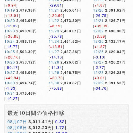
[
+9.94
]
[
-29.81
]
[
+4.87
]
10/19
2,479.38
円
11/21
2,465.61
円
12/20
2,391.62
円
[
+13.01
]
[
+20.60
]
[
-26.75
]
10/20
2,463.06
円
11/22
2,473.80
円
12/21
2,426.71
円
[
-16.32
]
[
+8.19
]
[
+35.09
]
10/23
2,498.90
円
11/23
2,438.01
円
12/22
2,430.30
円
[
+35.85
]
[
-35.78
]
[
+3.59
]
10/24
2,483.13
円
11/24
2,451.52
円
12/25
2,432.17
円
[
-15.77
]
[
+13.51
]
[
+1.87
]
10/25
2,503.30
円
11/27
2,437.36
円
12/26
2,429.04
円
[
+20.16
]
[
-14.16
]
[
-3.13
]
10/26
2,453.12
円
11/28
2,426.02
円
12/27
2,426.27
円
[
-50.17
]
[
-11.34
]
[
-2.77
]
10/27
2,496.06
円
11/29
2,446.75
円
12/28
2,426.28
円
[
+42.94
]
[
+20.73
]
[
+0.01
]
10/30
2,494.74
円
11/30
2,370.87
円
12/29
2,391.53
円
[
-1.33
]
[
-75.88
]
[
-34.76
]
10/31
2,475.46
円
[
-19.27
]
最近10日間の価格推移
08月07日
3,011.41
円[
-0.82
]
08月06日
3,012.23
円[
-1.72
]