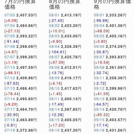
7月の円換算
8月の円換算
9月の円換算価
価格
価格
格
07/03
2,457.53
円
08/01
2,413.19
円
09/01
2,333.26
円
[
+0.09
]
[
-27.40
]
[
-96.99
]
07/04
2,484.66
円
08/02
2,423.20
円
09/04
2,401.36
円
[
+27.13
]
[
+10.01
]
[
+68.09
]
07/05
2,393.22
円
08/03
2,433.00
円
09/05
2,405.16
円
[
-91.44
]
[
+9.80
]
[
+3.80
]
07/06
2,398.09
円
08/04
2,328.39
円
09/06
2,374.29
円
[
+4.87
]
[
-104.61
]
[
-30.87
]
07/07
2,399.28
円
08/07
2,425.78
円
09/07
2,393.83
円
[
+1.19
]
[
+97.39
]
[
+19.54
]
07/10
2,497.59
円
08/08
2,412.01
円
09/08
2,361.09
円
[
+98.31
]
[
-13.76
]
[
-32.74
]
07/12
2,409.96
円
08/09
2,416.17
円
09/11
2,358.36
円
[
-87.63
]
[
+4.16
]
[
-2.72
]
07/13
2,486.40
円
08/10
2,417.62
円
09/12
2,399.96
円
[
+76.44
]
[
+1.45
]
[
+41.59
]
07/14
2,495.60
円
08/11
2,400.13
円
09/13
2,335.38
円
[
+9.20
]
[
-17.49
]
[
-64.57
]
07/17
2,464.70
円
08/14
2,387.85
円
09/14
2,420.70
円
[
-30.90
]
[
-12.28
]
[
+85.32
]
07/18
2,463.89
円
08/15
2,405.05
円
09/15
2,403.57
円
[
-0.81
]
[
+17.20
]
[
-17.14
]
07/19
2,372.88
円
08/16
2,437.20
円
09/18
2,431.56
円