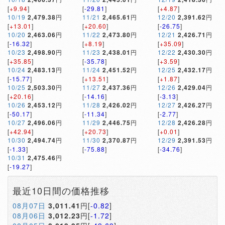
[
+9.94
]
[
-29.81
]
[
+4.87
]
10/19
2,479.38
円
11/21
2,465.61
円
12/20
2,391.62
円
[
+13.01
]
[
+20.60
]
[
-26.75
]
10/20
2,463.06
円
11/22
2,473.80
円
12/21
2,426.71
円
[
-16.32
]
[
+8.19
]
[
+35.09
]
10/23
2,498.90
円
11/23
2,438.01
円
12/22
2,430.30
円
[
+35.85
]
[
-35.78
]
[
+3.59
]
10/24
2,483.13
円
11/24
2,451.52
円
12/25
2,432.17
円
[
-15.77
]
[
+13.51
]
[
+1.87
]
10/25
2,503.30
円
11/27
2,437.36
円
12/26
2,429.04
円
[
+20.16
]
[
-14.16
]
[
-3.13
]
10/26
2,453.12
円
11/28
2,426.02
円
12/27
2,426.27
円
[
-50.17
]
[
-11.34
]
[
-2.77
]
10/27
2,496.06
円
11/29
2,446.75
円
12/28
2,426.28
円
[
+42.94
]
[
+20.73
]
[
+0.01
]
10/30
2,494.74
円
11/30
2,370.87
円
12/29
2,391.53
円
[
-1.33
]
[
-75.88
]
[
-34.76
]
10/31
2,475.46
円
[
-19.27
]
最近10日間の価格推移
08月07日
3,011.41
円[
-0.82
]
08月06日
3,012.23
円[
-1.72
]