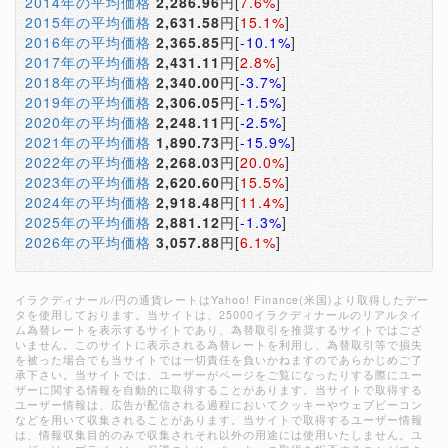
2014年の平均価格
2,286.96
円[
7.6%
]
2015年の平均価格
2,631.58
円[
15.1%
]
2016年の平均価格
2,365.85
円[
-10.1%
]
2017年の平均価格
2,431.11
円[
2.8%
]
2018年の平均価格
2,340.00
円[
-3.7%
]
2019年の平均価格
2,306.05
円[
-1.5%
]
2020年の平均価格
2,248.11
円[
-2.5%
]
2021年の平均価格
1,890.73
円[
-15.9%
]
2022年の平均価格
2,268.03
円[
20.0%
]
2023年の平均価格
2,620.60
円[
15.5%
]
2024年の平均価格
2,918.48
円[
11.4%
]
2025年の平均価格
2,881.12
円[
-1.3%
]
2026年の平均価格
3,057.88
円[
6.1%
]
イラクディナール/円の通貨レートはYahoo! Finance(米国)より取得したデー
タを使用しております。当サイトは、25000イラクディナールのリアルタイ
ム為替レートを表示するサイトであり、為替取引を推奨するサイトではござ
いません。このサイトに表示される為替レートを利用し、為替取引等で損失
を被った場合でも当サイトでは一切責任を負いかねますのであらかじめご了
承下さい。当サイトでは、ユーザーがページをご覧になったりする際にユー
ザーに関する情報を自動的に取得することがあります。当サイトで取得する
ユーザー情報は、広告が配信される過程においてクッキーやウェブビーコン
などを用いて収集されることがあります。当サイトで取得するユーザー情報
は、情報収集目的のみで収集されそれ以外の用途には使用いたしません。ユ