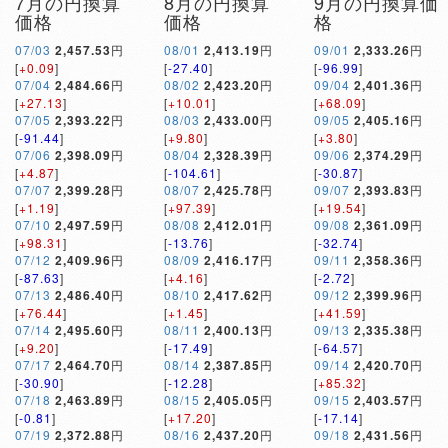
7月の円換算
8月の円換算
9月の円換算価
価格
価格
格
07/03
2,457.53
円
08/01
2,413.19
円
09/01
2,333.26
円
[
+0.09
]
[
-27.40
]
[
-96.99
]
07/04
2,484.66
円
08/02
2,423.20
円
09/04
2,401.36
円
[
+27.13
]
[
+10.01
]
[
+68.09
]
07/05
2,393.22
円
08/03
2,433.00
円
09/05
2,405.16
円
[
-91.44
]
[
+9.80
]
[
+3.80
]
07/06
2,398.09
円
08/04
2,328.39
円
09/06
2,374.29
円
[
+4.87
]
[
-104.61
]
[
-30.87
]
07/07
2,399.28
円
08/07
2,425.78
円
09/07
2,393.83
円
[
+1.19
]
[
+97.39
]
[
+19.54
]
07/10
2,497.59
円
08/08
2,412.01
円
09/08
2,361.09
円
[
+98.31
]
[
-13.76
]
[
-32.74
]
07/12
2,409.96
円
08/09
2,416.17
円
09/11
2,358.36
円
[
-87.63
]
[
+4.16
]
[
-2.72
]
07/13
2,486.40
円
08/10
2,417.62
円
09/12
2,399.96
円
[
+76.44
]
[
+1.45
]
[
+41.59
]
07/14
2,495.60
円
08/11
2,400.13
円
09/13
2,335.38
円
[
+9.20
]
[
-17.49
]
[
-64.57
]
07/17
2,464.70
円
08/14
2,387.85
円
09/14
2,420.70
円
[
-30.90
]
[
-12.28
]
[
+85.32
]
07/18
2,463.89
円
08/15
2,405.05
円
09/15
2,403.57
円
[
-0.81
]
[
+17.20
]
[
-17.14
]
07/19
2,372.88
円
08/16
2,437.20
円
09/18
2,431.56
円