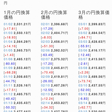
円
1月の円換算
2月の円換算
3月の円換算価
価格
価格
格
01/02
2,531.21
円
02/01
2,396.68
円
03/01
2,399.83
円
[
+17.81
]
[
-17.29
]
[
+7.00
]
01/03
2,550.13
円
02/02
2,404.71
円
03/02
2,484.54
円
[
+18.93
]
[
+8.03
]
[
+84.71
]
01/04
2,564.29
円
02/03
2,456.01
円
03/03
2,428.63
円
[
+14.16
]
[
+51.30
]
[
-55.91
]
01/05
2,565.73
円
02/06
2,392.52
円
03/06
2,416.17
円
[
+1.43
]
[
-63.49
]
[
-12.46
]
01/06
2,485.12
円
02/07
2,375.32
円
03/07
2,413.56
円
[
-80.60
]
[
-17.20
]
[
-2.61
]
01/09
2,553.40
円
02/08
2,445.81
円
03/08
2,415.82
円
[
+68.28
]
[
+70.49
]
[
+2.26
]
01/10
2,508.65
円
02/09
2,419.81
円
03/09
2,489.56
円
[
-44.75
]
[
-26.00
]
[
+73.74
]
01/11
2,526.16
円
02/10
2,407.26
円
03/10
2,437.55
円
[
+17.51
]
[
-12.55
]
[
-52.00
]
01/12
2,485.75
円
02/13
2,419.50
円
03/13
2,430.72
円
[
-40.42
]
[
+12.24
]
[
-6.83
]
01/13
2,435.43
円
02/14
2,453.82
円
03/14
2,493.49
円
[
-50.32
]
[
+34.32
]
[
+62.77
]
01/16
2,477.44
円
02/15
2,427.78
円
03/15
2,520.00
円