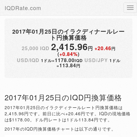
IQDRate.com
Tog
nav
2017年01月25日のイラクディナールレー
ト円換算価格
2,415.96
25,000 IQD
円
+20.46
円
(
+0.84%
)
USD/IQD
1178.00
USD/JPY
1ドル=
IQD
1ドル
113.84
=
円
2017年01月25日のIQD円換算価格
2017年01月25日のイラクディナールレート円換算価格は
2,415.96円です。前日に比べ+20.46円です。IQDの現地価格
は$1178.00。ドル円レートは1ドル113.84円です。
2017年のIQD円換算価格チャートは以下の通りです。