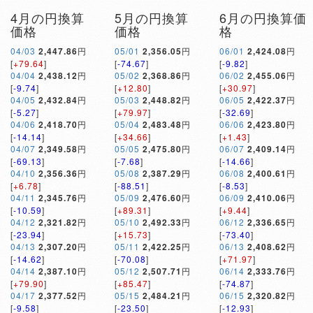
4月の円換算
5月の円換算
6月の円換算価
価格
価格
格
04/03
2,447.86
円
05/01
2,356.05
円
06/01
2,424.08
円
[
+79.64
]
[
-74.67
]
[
-9.82
]
04/04
2,438.12
円
05/02
2,368.86
円
06/02
2,455.06
円
[
-9.74
]
[
+12.80
]
[
+30.97
]
04/05
2,432.84
円
05/03
2,448.82
円
06/05
2,422.37
円
[
-5.27
]
[
+79.97
]
[
-32.69
]
04/06
2,418.70
円
05/04
2,483.48
円
06/06
2,423.80
円
[
-14.14
]
[
+34.66
]
[
+1.43
]
04/07
2,349.58
円
05/05
2,475.80
円
06/07
2,409.14
円
[
-69.13
]
[
-7.68
]
[
-14.66
]
04/10
2,356.36
円
05/08
2,387.29
円
06/08
2,400.61
円
[
+6.78
]
[
-88.51
]
[
-8.53
]
04/11
2,345.76
円
05/09
2,476.60
円
06/09
2,410.06
円
[
-10.59
]
[
+89.31
]
[
+9.44
]
04/12
2,321.82
円
05/10
2,492.33
円
06/12
2,336.65
円
[
-23.94
]
[
+15.73
]
[
-73.40
]
04/13
2,307.20
円
05/11
2,422.25
円
06/13
2,408.62
円
[
-14.62
]
[
-70.08
]
[
+71.97
]
04/14
2,387.10
円
05/12
2,507.71
円
06/14
2,333.76
円
[
+79.90
]
[
+85.47
]
[
-74.87
]
04/17
2,377.52
円
05/15
2,484.21
円
06/15
2,320.82
円
[
-9.58
]
[
-23.50
]
[
-12.93
]