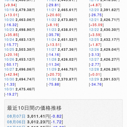
[
+9.94
]
[
-29.81
]
[
+4.87
]
10/19
2,479.38
円
11/21
2,465.61
円
12/20
2,391.62
円
[
+13.01
]
[
+20.60
]
[
-26.75
]
10/20
2,463.06
円
11/22
2,473.80
円
12/21
2,426.71
円
[
-16.32
]
[
+8.19
]
[
+35.09
]
10/23
2,498.90
円
11/23
2,438.01
円
12/22
2,430.30
円
[
+35.85
]
[
-35.78
]
[
+3.59
]
10/24
2,483.13
円
11/24
2,451.52
円
12/25
2,432.17
円
[
-15.77
]
[
+13.51
]
[
+1.87
]
10/25
2,503.30
円
11/27
2,437.36
円
12/26
2,429.04
円
[
+20.16
]
[
-14.16
]
[
-3.13
]
10/26
2,453.12
円
11/28
2,426.02
円
12/27
2,426.27
円
[
-50.17
]
[
-11.34
]
[
-2.77
]
10/27
2,496.06
円
11/29
2,446.75
円
12/28
2,426.28
円
[
+42.94
]
[
+20.73
]
[
+0.01
]
10/30
2,494.74
円
11/30
2,370.87
円
12/29
2,391.53
円
[
-1.33
]
[
-75.88
]
[
-34.76
]
10/31
2,475.46
円
[
-19.27
]
最近10日間の価格推移
08月07日
3,011.41
円[
-0.82
]
08月06日
3,012.23
円[
-1.72
]