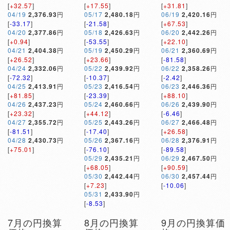
[
+32.57
]
[
+17.55
]
[
+31.81
]
04/19
2,376.93
円
05/17
2,480.18
円
06/19
2,420.16
円
[
-33.17
]
[
-21.58
]
[
+67.53
]
04/20
2,377.86
円
05/18
2,426.63
円
06/20
2,442.26
円
[
+0.94
]
[
-53.55
]
[
+22.10
]
04/21
2,404.38
円
05/19
2,450.29
円
06/21
2,360.69
円
[
+26.52
]
[
+23.66
]
[
-81.58
]
04/24
2,332.06
円
05/22
2,439.92
円
06/22
2,358.26
円
[
-72.32
]
[
-10.37
]
[
-2.42
]
04/25
2,413.91
円
05/23
2,416.54
円
06/23
2,446.36
円
[
+81.85
]
[
-23.39
]
[
+88.10
]
04/26
2,437.23
円
05/24
2,460.66
円
06/26
2,439.90
円
[
+23.32
]
[
+44.12
]
[
-6.46
]
04/27
2,355.72
円
05/25
2,443.26
円
06/27
2,466.48
円
[
-81.51
]
[
-17.40
]
[
+26.58
]
04/28
2,430.73
円
05/26
2,367.16
円
06/28
2,376.91
円
[
+75.01
]
[
-76.10
]
[
-89.58
]
05/29
2,435.21
円
06/29
2,467.50
円
[
+68.05
]
[
+90.59
]
05/30
2,442.44
円
06/30
2,457.44
円
[
+7.23
]
[
-10.06
]
05/31
2,433.90
円
[
-8.53
]
7月の円換算
8月の円換算
9月の円換算価