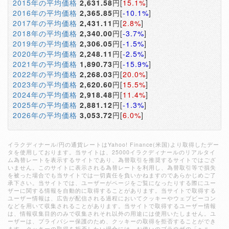
2015年の平均価格
2,631.58
円[
15.1%
]
2016年の平均価格
2,365.85
円[
-10.1%
]
2017年の平均価格
2,431.11
円[
2.8%
]
2018年の平均価格
2,340.00
円[
-3.7%
]
2019年の平均価格
2,306.05
円[
-1.5%
]
2020年の平均価格
2,248.11
円[
-2.5%
]
2021年の平均価格
1,890.73
円[
-15.9%
]
2022年の平均価格
2,268.03
円[
20.0%
]
2023年の平均価格
2,620.60
円[
15.5%
]
2024年の平均価格
2,918.48
円[
11.4%
]
2025年の平均価格
2,881.12
円[
-1.3%
]
2026年の平均価格
3,053.72
円[
6.0%
]
イラクディナール/円の通貨レートはYahoo! Finance(米国)より取得したデー
タを使用しております。当サイトは、25000イラクディナールのリアルタイ
ム為替レートを表示するサイトであり、為替取引を推奨するサイトではござ
いません。このサイトに表示される為替レートを利用し、為替取引等で損失
を被った場合でも当サイトでは一切責任を負いかねますのであらかじめご了
承下さい。当サイトでは、ユーザーがページをご覧になったりする際にユー
ザーに関する情報を自動的に取得することがあります。当サイトで取得する
ユーザー情報は、広告が配信される過程においてクッキーやウェブビーコン
などを用いて収集されることがあります。当サイトで取得するユーザー情報
は、情報収集目的のみで収集されそれ以外の用途には使用いたしません。ユ
ーザーは、プライバシー保護のため、クッキーの取得を拒否することができ
ます。クッキーの取得を拒否したい場合には、お使いのブラウザの「ヘル