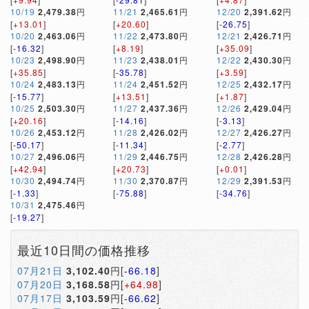
10/19
2,479.38
円
11/21
2,465.61
円
12/20
2,391.62
円
[
+13.01
]
[
+20.60
]
[
-26.75
]
10/20
2,463.06
円
11/22
2,473.80
円
12/21
2,426.71
円
[
-16.32
]
[
+8.19
]
[
+35.09
]
10/23
2,498.90
円
11/23
2,438.01
円
12/22
2,430.30
円
[
+35.85
]
[
-35.78
]
[
+3.59
]
10/24
2,483.13
円
11/24
2,451.52
円
12/25
2,432.17
円
[
-15.77
]
[
+13.51
]
[
+1.87
]
10/25
2,503.30
円
11/27
2,437.36
円
12/26
2,429.04
円
[
+20.16
]
[
-14.16
]
[
-3.13
]
10/26
2,453.12
円
11/28
2,426.02
円
12/27
2,426.27
円
[
-50.17
]
[
-11.34
]
[
-2.77
]
10/27
2,496.06
円
11/29
2,446.75
円
12/28
2,426.28
円
[
+42.94
]
[
+20.73
]
[
+0.01
]
10/30
2,494.74
円
11/30
2,370.87
円
12/29
2,391.53
円
[
-1.33
]
[
-75.88
]
[
-34.76
]
10/31
2,475.46
円
[
-19.27
]
最近10日間の価格推移
07月21日
3,102.40
円[
-66.18
]
07月20日
3,168.58
円[
+64.98
]
07月17日
3,103.59
円[
-66.62
]