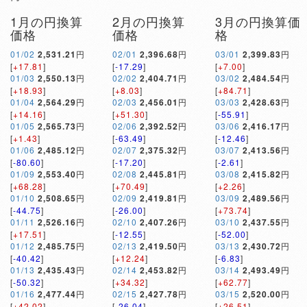
1月の円換算
2月の円換算
3月の円換算価
価格
価格
格
01/02
2,531.21
円
02/01
2,396.68
円
03/01
2,399.83
円
[
+17.81
]
[
-17.29
]
[
+7.00
]
01/03
2,550.13
円
02/02
2,404.71
円
03/02
2,484.54
円
[
+18.93
]
[
+8.03
]
[
+84.71
]
01/04
2,564.29
円
02/03
2,456.01
円
03/03
2,428.63
円
[
+14.16
]
[
+51.30
]
[
-55.91
]
01/05
2,565.73
円
02/06
2,392.52
円
03/06
2,416.17
円
[
+1.43
]
[
-63.49
]
[
-12.46
]
01/06
2,485.12
円
02/07
2,375.32
円
03/07
2,413.56
円
[
-80.60
]
[
-17.20
]
[
-2.61
]
01/09
2,553.40
円
02/08
2,445.81
円
03/08
2,415.82
円
[
+68.28
]
[
+70.49
]
[
+2.26
]
01/10
2,508.65
円
02/09
2,419.81
円
03/09
2,489.56
円
[
-44.75
]
[
-26.00
]
[
+73.74
]
01/11
2,526.16
円
02/10
2,407.26
円
03/10
2,437.55
円
[
+17.51
]
[
-12.55
]
[
-52.00
]
01/12
2,485.75
円
02/13
2,419.50
円
03/13
2,430.72
円
[
-40.42
]
[
+12.24
]
[
-6.83
]
01/13
2,435.43
円
02/14
2,453.82
円
03/14
2,493.49
円
[
-50.32
]
[
+34.32
]
[
+62.77
]
01/16
2,477.44
円
02/15
2,427.78
円
03/15
2,520.00
円
[
+42.02
]
[
-26.04
]
[
+26.51
]