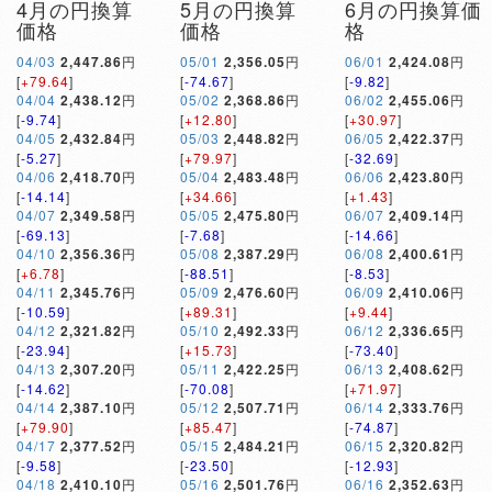
4月の円換算
5月の円換算
6月の円換算価
価格
価格
格
04/03
2,447.86
円
05/01
2,356.05
円
06/01
2,424.08
円
[
+79.64
]
[
-74.67
]
[
-9.82
]
04/04
2,438.12
円
05/02
2,368.86
円
06/02
2,455.06
円
[
-9.74
]
[
+12.80
]
[
+30.97
]
04/05
2,432.84
円
05/03
2,448.82
円
06/05
2,422.37
円
[
-5.27
]
[
+79.97
]
[
-32.69
]
04/06
2,418.70
円
05/04
2,483.48
円
06/06
2,423.80
円
[
-14.14
]
[
+34.66
]
[
+1.43
]
04/07
2,349.58
円
05/05
2,475.80
円
06/07
2,409.14
円
[
-69.13
]
[
-7.68
]
[
-14.66
]
04/10
2,356.36
円
05/08
2,387.29
円
06/08
2,400.61
円
[
+6.78
]
[
-88.51
]
[
-8.53
]
04/11
2,345.76
円
05/09
2,476.60
円
06/09
2,410.06
円
[
-10.59
]
[
+89.31
]
[
+9.44
]
04/12
2,321.82
円
05/10
2,492.33
円
06/12
2,336.65
円
[
-23.94
]
[
+15.73
]
[
-73.40
]
04/13
2,307.20
円
05/11
2,422.25
円
06/13
2,408.62
円
[
-14.62
]
[
-70.08
]
[
+71.97
]
04/14
2,387.10
円
05/12
2,507.71
円
06/14
2,333.76
円
[
+79.90
]
[
+85.47
]
[
-74.87
]
04/17
2,377.52
円
05/15
2,484.21
円
06/15
2,320.82
円
[
-9.58
]
[
-23.50
]
[
-12.93
]
04/18
2,410.10
円
05/16
2,501.76
円
06/16
2,352.63
円