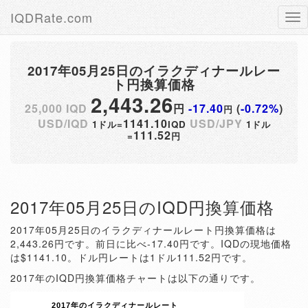
IQDRate.com
Tog
nav
2017年05月25日のイラクディナールレー
ト円換算価格
2,443.26
25,000 IQD
円
-17.40
(
-0.72%
)
円
USD/IQD
1141.10
USD/JPY
1ドル=
IQD
1ドル
111.52
=
円
2017年05月25日のIQD円換算価格
2017年05月25日のイラクディナールレート円換算価格は
2,443.26円です。前日に比べ-17.40円です。IQDの現地価格
は$1141.10。ドル円レートは1ドル111.52円です。
2017年のIQD円換算価格チャートは以下の通りです。
2017年のイラクディナールレート