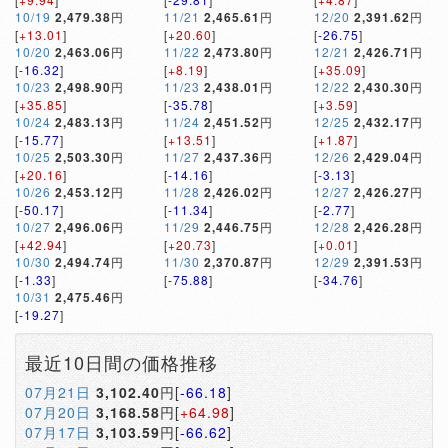
10/19
2,479.38
円
11/21
2,465.61
円
12/20
2,391.62
円
[
+13.01
]
[
+20.60
]
[
-26.75
]
10/20
2,463.06
円
11/22
2,473.80
円
12/21
2,426.71
円
[
-16.32
]
[
+8.19
]
[
+35.09
]
10/23
2,498.90
円
11/23
2,438.01
円
12/22
2,430.30
円
[
+35.85
]
[
-35.78
]
[
+3.59
]
10/24
2,483.13
円
11/24
2,451.52
円
12/25
2,432.17
円
[
-15.77
]
[
+13.51
]
[
+1.87
]
10/25
2,503.30
円
11/27
2,437.36
円
12/26
2,429.04
円
[
+20.16
]
[
-14.16
]
[
-3.13
]
10/26
2,453.12
円
11/28
2,426.02
円
12/27
2,426.27
円
[
-50.17
]
[
-11.34
]
[
-2.77
]
10/27
2,496.06
円
11/29
2,446.75
円
12/28
2,426.28
円
[
+42.94
]
[
+20.73
]
[
+0.01
]
10/30
2,494.74
円
11/30
2,370.87
円
12/29
2,391.53
円
[
-1.33
]
[
-75.88
]
[
-34.76
]
10/31
2,475.46
円
[
-19.27
]
最近10日間の価格推移
07月21日
3,102.40
円[
-66.18
]
07月20日
3,168.58
円[
+64.98
]
07月17日
3,103.59
円[
-66.62
]