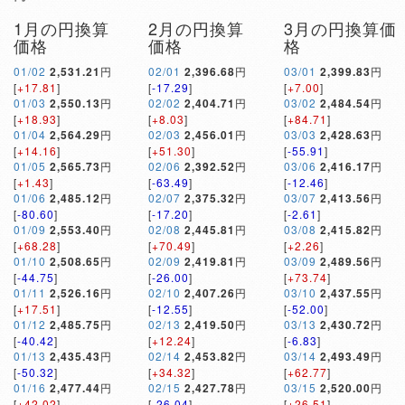
1月の円換算
2月の円換算
3月の円換算価
価格
価格
格
01/02
2,531.21
円
02/01
2,396.68
円
03/01
2,399.83
円
[
+17.81
]
[
-17.29
]
[
+7.00
]
01/03
2,550.13
円
02/02
2,404.71
円
03/02
2,484.54
円
[
+18.93
]
[
+8.03
]
[
+84.71
]
01/04
2,564.29
円
02/03
2,456.01
円
03/03
2,428.63
円
[
+14.16
]
[
+51.30
]
[
-55.91
]
01/05
2,565.73
円
02/06
2,392.52
円
03/06
2,416.17
円
[
+1.43
]
[
-63.49
]
[
-12.46
]
01/06
2,485.12
円
02/07
2,375.32
円
03/07
2,413.56
円
[
-80.60
]
[
-17.20
]
[
-2.61
]
01/09
2,553.40
円
02/08
2,445.81
円
03/08
2,415.82
円
[
+68.28
]
[
+70.49
]
[
+2.26
]
01/10
2,508.65
円
02/09
2,419.81
円
03/09
2,489.56
円
[
-44.75
]
[
-26.00
]
[
+73.74
]
01/11
2,526.16
円
02/10
2,407.26
円
03/10
2,437.55
円
[
+17.51
]
[
-12.55
]
[
-52.00
]
01/12
2,485.75
円
02/13
2,419.50
円
03/13
2,430.72
円
[
-40.42
]
[
+12.24
]
[
-6.83
]
01/13
2,435.43
円
02/14
2,453.82
円
03/14
2,493.49
円
[
-50.32
]
[
+34.32
]
[
+62.77
]
01/16
2,477.44
円
02/15
2,427.78
円
03/15
2,520.00
円
[
+42.02
]
[
-26.04
]
[
+26.51
]