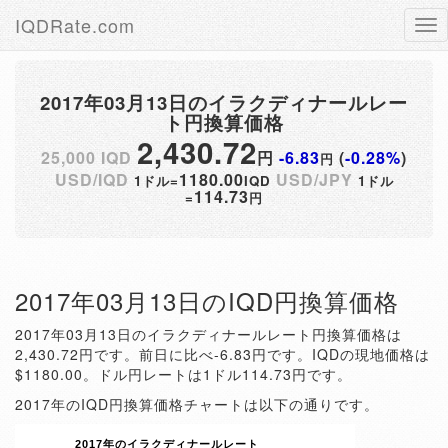
IQDRate.com
Tog
nav
2017年03月13日のイラクディナールレー
ト円換算価格
2,430.72
25,000 IQD
円
-6.83
(
-0.28%
)
円
USD/IQD
1180.00
USD/JPY
1ドル=
IQD
1ドル
114.73
=
円
2017年03月13日のIQD円換算価格
2017年03月13日のイラクディナールレート円換算価格は
2,430.72円です。前日に比べ-6.83円です。IQDの現地価格は
$1180.00。ドル円レートは1ドル114.73円です。
2017年のIQD円換算価格チャートは以下の通りです。
2017年のイラクディナールレート