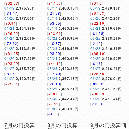
[
+32.57
]
[
+17.55
]
[
+31.81
]
04/19
2,376.93
円
05/17
2,480.18
円
06/19
2,420.16
円
[
-33.17
]
[
-21.58
]
[
+67.53
]
04/20
2,377.86
円
05/18
2,426.63
円
06/20
2,442.26
円
[
+0.94
]
[
-53.55
]
[
+22.10
]
04/21
2,404.38
円
05/19
2,450.29
円
06/21
2,360.69
円
[
+26.52
]
[
+23.66
]
[
-81.58
]
04/24
2,332.06
円
05/22
2,439.92
円
06/22
2,358.26
円
[
-72.32
]
[
-10.37
]
[
-2.42
]
04/25
2,413.91
円
05/23
2,416.54
円
06/23
2,446.36
円
[
+81.85
]
[
-23.39
]
[
+88.10
]
04/26
2,437.23
円
05/24
2,460.66
円
06/26
2,439.90
円
[
+23.32
]
[
+44.12
]
[
-6.46
]
04/27
2,355.72
円
05/25
2,443.26
円
06/27
2,466.48
円
[
-81.51
]
[
-17.40
]
[
+26.58
]
04/28
2,430.73
円
05/26
2,367.16
円
06/28
2,376.91
円
[
+75.01
]
[
-76.10
]
[
-89.58
]
05/29
2,435.21
円
06/29
2,467.50
円
[
+68.05
]
[
+90.59
]
05/30
2,442.44
円
06/30
2,457.44
円
[
+7.23
]
[
-10.06
]
05/31
2,433.90
円
[
-8.53
]
7月の円換算
8月の円換算
9月の円換算価