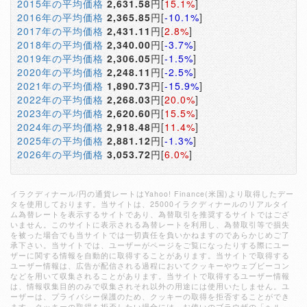
2015年の平均価格
2,631.58
円[
15.1%
]
2016年の平均価格
2,365.85
円[
-10.1%
]
2017年の平均価格
2,431.11
円[
2.8%
]
2018年の平均価格
2,340.00
円[
-3.7%
]
2019年の平均価格
2,306.05
円[
-1.5%
]
2020年の平均価格
2,248.11
円[
-2.5%
]
2021年の平均価格
1,890.73
円[
-15.9%
]
2022年の平均価格
2,268.03
円[
20.0%
]
2023年の平均価格
2,620.60
円[
15.5%
]
2024年の平均価格
2,918.48
円[
11.4%
]
2025年の平均価格
2,881.12
円[
-1.3%
]
2026年の平均価格
3,053.72
円[
6.0%
]
イラクディナール/円の通貨レートはYahoo! Finance(米国)より取得したデー
タを使用しております。当サイトは、25000イラクディナールのリアルタイ
ム為替レートを表示するサイトであり、為替取引を推奨するサイトではござ
いません。このサイトに表示される為替レートを利用し、為替取引等で損失
を被った場合でも当サイトでは一切責任を負いかねますのであらかじめご了
承下さい。当サイトでは、ユーザーがページをご覧になったりする際にユー
ザーに関する情報を自動的に取得することがあります。当サイトで取得する
ユーザー情報は、広告が配信される過程においてクッキーやウェブビーコン
などを用いて収集されることがあります。当サイトで取得するユーザー情報
は、情報収集目的のみで収集されそれ以外の用途には使用いたしません。ユ
ーザーは、プライバシー保護のため、クッキーの取得を拒否することができ
ます。クッキーの取得を拒否したい場合には、お使いのブラウザの「ヘル