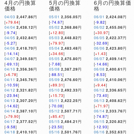
4月の円換算
5月の円換算
6月の円換算価
価格
価格
格
04/03
2,447.86
円
05/01
2,356.05
円
06/01
2,424.08
円
[
+79.64
]
[
-74.67
]
[
-9.82
]
04/04
2,438.12
円
05/02
2,368.86
円
06/02
2,455.06
円
[
-9.74
]
[
+12.80
]
[
+30.97
]
04/05
2,432.84
円
05/03
2,448.82
円
06/05
2,422.37
円
[
-5.27
]
[
+79.97
]
[
-32.69
]
04/06
2,418.70
円
05/04
2,483.48
円
06/06
2,423.80
円
[
-14.14
]
[
+34.66
]
[
+1.43
]
04/07
2,349.58
円
05/05
2,475.80
円
06/07
2,409.14
円
[
-69.13
]
[
-7.68
]
[
-14.66
]
04/10
2,356.36
円
05/08
2,387.29
円
06/08
2,400.61
円
[
+6.78
]
[
-88.51
]
[
-8.53
]
04/11
2,345.76
円
05/09
2,476.60
円
06/09
2,410.06
円
[
-10.59
]
[
+89.31
]
[
+9.44
]
04/12
2,321.82
円
05/10
2,492.33
円
06/12
2,336.65
円
[
-23.94
]
[
+15.73
]
[
-73.40
]
04/13
2,307.20
円
05/11
2,422.25
円
06/13
2,408.62
円
[
-14.62
]
[
-70.08
]
[
+71.97
]
04/14
2,387.10
円
05/12
2,507.71
円
06/14
2,333.76
円
[
+79.90
]
[
+85.47
]
[
-74.87
]
04/17
2,377.52
円
05/15
2,484.21
円
06/15
2,320.82
円
[
-9.58
]
[
-23.50
]
[
-12.93
]
04/18
2,410.10
円
05/16
2,501.76
円
06/16
2,352.63
円