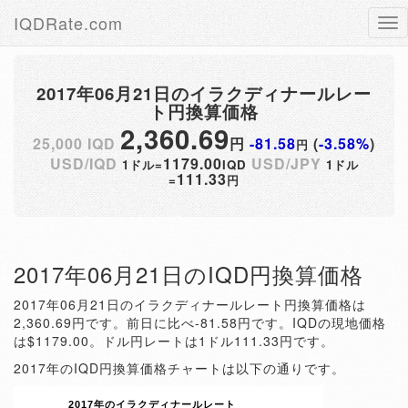
IQDRate.com
Tog
nav
2017年06月21日のイラクディナールレー
ト円換算価格
2,360.69
25,000 IQD
円
-81.58
(
-3.58%
)
円
USD/IQD
1179.00
USD/JPY
1ドル=
IQD
1ドル
111.33
=
円
2017年06月21日のIQD円換算価格
2017年06月21日のイラクディナールレート円換算価格は
2,360.69円です。前日に比べ-81.58円です。IQDの現地価格
は$1179.00。ドル円レートは1ドル111.33円です。
2017年のIQD円換算価格チャートは以下の通りです。
2017年のイラクディナールレート