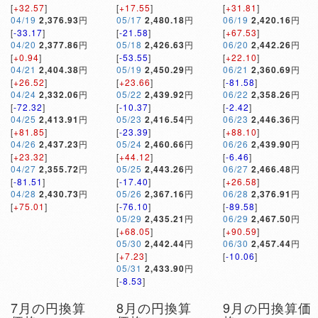
[
+32.57
]
[
+17.55
]
[
+31.81
]
04/19
2,376.93
円
05/17
2,480.18
円
06/19
2,420.16
円
[
-33.17
]
[
-21.58
]
[
+67.53
]
04/20
2,377.86
円
05/18
2,426.63
円
06/20
2,442.26
円
[
+0.94
]
[
-53.55
]
[
+22.10
]
04/21
2,404.38
円
05/19
2,450.29
円
06/21
2,360.69
円
[
+26.52
]
[
+23.66
]
[
-81.58
]
04/24
2,332.06
円
05/22
2,439.92
円
06/22
2,358.26
円
[
-72.32
]
[
-10.37
]
[
-2.42
]
04/25
2,413.91
円
05/23
2,416.54
円
06/23
2,446.36
円
[
+81.85
]
[
-23.39
]
[
+88.10
]
04/26
2,437.23
円
05/24
2,460.66
円
06/26
2,439.90
円
[
+23.32
]
[
+44.12
]
[
-6.46
]
04/27
2,355.72
円
05/25
2,443.26
円
06/27
2,466.48
円
[
-81.51
]
[
-17.40
]
[
+26.58
]
04/28
2,430.73
円
05/26
2,367.16
円
06/28
2,376.91
円
[
+75.01
]
[
-76.10
]
[
-89.58
]
05/29
2,435.21
円
06/29
2,467.50
円
[
+68.05
]
[
+90.59
]
05/30
2,442.44
円
06/30
2,457.44
円
[
+7.23
]
[
-10.06
]
05/31
2,433.90
円
[
-8.53
]
7月の円換算
8月の円換算
9月の円換算価