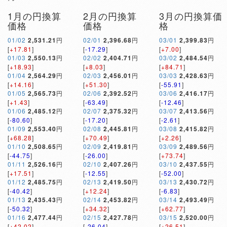
1月の円換算
2月の円換算
3月の円換算価
価格
価格
格
01/02
2,531.21
円
02/01
2,396.68
円
03/01
2,399.83
円
[
+17.81
]
[
-17.29
]
[
+7.00
]
01/03
2,550.13
円
02/02
2,404.71
円
03/02
2,484.54
円
[
+18.93
]
[
+8.03
]
[
+84.71
]
01/04
2,564.29
円
02/03
2,456.01
円
03/03
2,428.63
円
[
+14.16
]
[
+51.30
]
[
-55.91
]
01/05
2,565.73
円
02/06
2,392.52
円
03/06
2,416.17
円
[
+1.43
]
[
-63.49
]
[
-12.46
]
01/06
2,485.12
円
02/07
2,375.32
円
03/07
2,413.56
円
[
-80.60
]
[
-17.20
]
[
-2.61
]
01/09
2,553.40
円
02/08
2,445.81
円
03/08
2,415.82
円
[
+68.28
]
[
+70.49
]
[
+2.26
]
01/10
2,508.65
円
02/09
2,419.81
円
03/09
2,489.56
円
[
-44.75
]
[
-26.00
]
[
+73.74
]
01/11
2,526.16
円
02/10
2,407.26
円
03/10
2,437.55
円
[
+17.51
]
[
-12.55
]
[
-52.00
]
01/12
2,485.75
円
02/13
2,419.50
円
03/13
2,430.72
円
[
-40.42
]
[
+12.24
]
[
-6.83
]
01/13
2,435.43
円
02/14
2,453.82
円
03/14
2,493.49
円
[
-50.32
]
[
+34.32
]
[
+62.77
]
01/16
2,477.44
円
02/15
2,427.78
円
03/15
2,520.00
円
[
+42.02
]
[
-26.04
]
[
+26.51
]