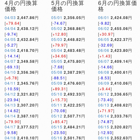
4月の円換算
5月の円換算
6月の円換算価
価格
価格
格
04/03
2,447.86
円
05/01
2,356.05
円
06/01
2,424.08
円
[
+79.64
]
[
-74.67
]
[
-9.82
]
04/04
2,438.12
円
05/02
2,368.86
円
06/02
2,455.06
円
[
-9.74
]
[
+12.80
]
[
+30.97
]
04/05
2,432.84
円
05/03
2,448.82
円
06/05
2,422.37
円
[
-5.27
]
[
+79.97
]
[
-32.69
]
04/06
2,418.70
円
05/04
2,483.48
円
06/06
2,423.80
円
[
-14.14
]
[
+34.66
]
[
+1.43
]
04/07
2,349.58
円
05/05
2,475.80
円
06/07
2,409.14
円
[
-69.13
]
[
-7.68
]
[
-14.66
]
04/10
2,356.36
円
05/08
2,387.29
円
06/08
2,400.61
円
[
+6.78
]
[
-88.51
]
[
-8.53
]
04/11
2,345.76
円
05/09
2,476.60
円
06/09
2,410.06
円
[
-10.59
]
[
+89.31
]
[
+9.44
]
04/12
2,321.82
円
05/10
2,492.33
円
06/12
2,336.65
円
[
-23.94
]
[
+15.73
]
[
-73.40
]
04/13
2,307.20
円
05/11
2,422.25
円
06/13
2,408.62
円
[
-14.62
]
[
-70.08
]
[
+71.97
]
04/14
2,387.10
円
05/12
2,507.71
円
06/14
2,333.76
円
[
+79.90
]
[
+85.47
]
[
-74.87
]
04/17
2,377.52
円
05/15
2,484.21
円
06/15
2,320.82
円
[
-9.58
]
[
-23.50
]
[
-12.93
]
04/18
2,410.10
円
05/16
2,501.76
円
06/16
2,352.63
円