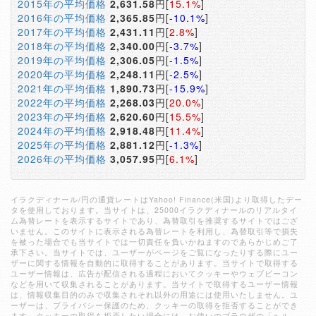
2015年の平均価格
2,631.58
円[
15.1%
]
2016年の平均価格
2,365.85
円[
-10.1%
]
2017年の平均価格
2,431.11
円[
2.8%
]
2018年の平均価格
2,340.00
円[
-3.7%
]
2019年の平均価格
2,306.05
円[
-1.5%
]
2020年の平均価格
2,248.11
円[
-2.5%
]
2021年の平均価格
1,890.73
円[
-15.9%
]
2022年の平均価格
2,268.03
円[
20.0%
]
2023年の平均価格
2,620.60
円[
15.5%
]
2024年の平均価格
2,918.48
円[
11.4%
]
2025年の平均価格
2,881.12
円[
-1.3%
]
2026年の平均価格
3,057.95
円[
6.1%
]
イラクディナール/円の通貨レートはYahoo! Finance(米国)より取得したデー
タを使用しております。当サイトは、25000イラクディナールのリアルタイ
ム為替レートを表示するサイトであり、為替取引を推奨するサイトではござ
いません。このサイトに表示される為替レートを利用し、為替取引等で損失
を被った場合でも当サイトでは一切責任を負いかねますのであらかじめご了
承下さい。当サイトでは、ユーザーがページをご覧になったりする際にユー
ザーに関する情報を自動的に取得することがあります。当サイトで取得する
ユーザー情報は、広告が配信される過程においてクッキーやウェブビーコン
などを用いて収集されることがあります。当サイトで取得するユーザー情報
は、情報収集目的のみで収集されそれ以外の用途には使用いたしません。ユ
ーザーは、プライバシー保護のため、クッキーの取得を拒否することができ
ます。クッキーの取得を拒否したい場合には、お使いのブラウザの「ヘル