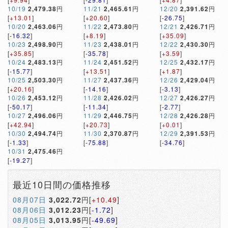
10/19
2,479.38
円
11/21
2,465.61
円
12/20
2,391.62
円
[
+13.01
]
[
+20.60
]
[
-26.75
]
10/20
2,463.06
円
11/22
2,473.80
円
12/21
2,426.71
円
[
-16.32
]
[
+8.19
]
[
+35.09
]
10/23
2,498.90
円
11/23
2,438.01
円
12/22
2,430.30
円
[
+35.85
]
[
-35.78
]
[
+3.59
]
10/24
2,483.13
円
11/24
2,451.52
円
12/25
2,432.17
円
[
-15.77
]
[
+13.51
]
[
+1.87
]
10/25
2,503.30
円
11/27
2,437.36
円
12/26
2,429.04
円
[
+20.16
]
[
-14.16
]
[
-3.13
]
10/26
2,453.12
円
11/28
2,426.02
円
12/27
2,426.27
円
[
-50.17
]
[
-11.34
]
[
-2.77
]
10/27
2,496.06
円
11/29
2,446.75
円
12/28
2,426.28
円
[
+42.94
]
[
+20.73
]
[
+0.01
]
10/30
2,494.74
円
11/30
2,370.87
円
12/29
2,391.53
円
[
-1.33
]
[
-75.88
]
[
-34.76
]
10/31
2,475.46
円
[
-19.27
]
最近10日間の価格推移
08月07日
3,022.72
円[
+10.49
]
08月06日
3,012.23
円[
-1.72
]
08月05日
3,013.95
円[
-49.69
]