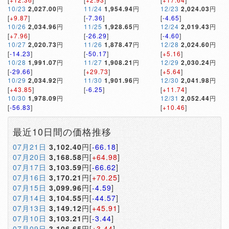
10/23
2,027.00
円
11/24
1,954.94
円
12/23
2,024.03
円
[
+9.87
]
[
-7.36
]
[
-4.65
]
10/26
2,034.96
円
11/25
1,928.65
円
12/24
2,019.43
円
[
+7.96
]
[
-26.29
]
[
-4.60
]
10/27
2,020.73
円
11/26
1,878.47
円
12/28
2,024.60
円
[
-14.23
]
[
-50.17
]
[
+5.16
]
10/28
1,991.07
円
11/27
1,908.21
円
12/29
2,030.24
円
[
-29.66
]
[
+29.73
]
[
+5.64
]
10/29
2,034.92
円
11/30
1,901.96
円
12/30
2,041.98
円
[
+43.85
]
[
-6.25
]
[
+11.74
]
10/30
1,978.09
円
12/31
2,052.44
円
[
-56.83
]
[
+10.46
]
最近10日間の価格推移
07月21日
3,102.40
円[
-66.18
]
07月20日
3,168.58
円[
+64.98
]
07月17日
3,103.59
円[
-66.62
]
07月16日
3,170.21
円[
+70.25
]
07月15日
3,099.96
円[
-4.59
]
07月14日
3,104.55
円[
-44.57
]
07月13日
3,149.12
円[
+45.91
]
07月10日
3,103.21
円[
-3.44
]
07月09日
3,106.65
円[
+3.44
]