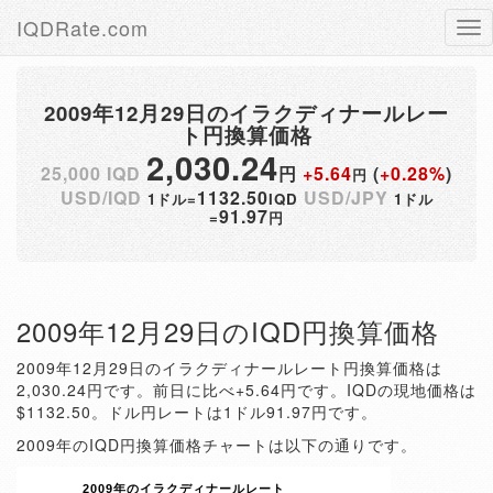
IQDRate.com
Tog
nav
2009年12月29日のイラクディナールレー
ト円換算価格
2,030.24
25,000 IQD
円
+5.64
(
+0.28%
)
円
USD/IQD
1132.50
USD/JPY
1ドル=
IQD
1ドル
91.97
=
円
2009年12月29日のIQD円換算価格
2009年12月29日のイラクディナールレート円換算価格は
2,030.24円です。前日に比べ+5.64円です。IQDの現地価格は
$1132.50。ドル円レートは1ドル91.97円です。
2009年のIQD円換算価格チャートは以下の通りです。
2009年のイラクディナールレート