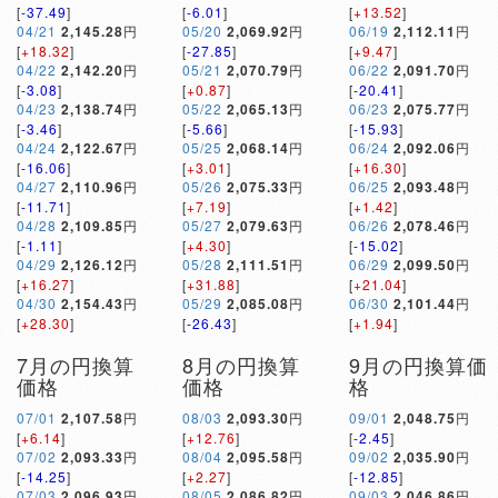
[
-37.49
]
[
-6.01
]
[
+13.52
]
04/21
2,145.28
円
05/20
2,069.92
円
06/19
2,112.11
円
[
+18.32
]
[
-27.85
]
[
+9.47
]
04/22
2,142.20
円
05/21
2,070.79
円
06/22
2,091.70
円
[
-3.08
]
[
+0.87
]
[
-20.41
]
04/23
2,138.74
円
05/22
2,065.13
円
06/23
2,075.77
円
[
-3.46
]
[
-5.66
]
[
-15.93
]
04/24
2,122.67
円
05/25
2,068.14
円
06/24
2,092.06
円
[
-16.06
]
[
+3.01
]
[
+16.30
]
04/27
2,110.96
円
05/26
2,075.33
円
06/25
2,093.48
円
[
-11.71
]
[
+7.19
]
[
+1.42
]
04/28
2,109.85
円
05/27
2,079.63
円
06/26
2,078.46
円
[
-1.11
]
[
+4.30
]
[
-15.02
]
04/29
2,126.12
円
05/28
2,111.51
円
06/29
2,099.50
円
[
+16.27
]
[
+31.88
]
[
+21.04
]
04/30
2,154.43
円
05/29
2,085.08
円
06/30
2,101.44
円
[
+28.30
]
[
-26.43
]
[
+1.94
]
7月の円換算
8月の円換算
9月の円換算価
価格
価格
格
07/01
2,107.58
円
08/03
2,093.30
円
09/01
2,048.75
円
[
+6.14
]
[
+12.76
]
[
-2.45
]
07/02
2,093.33
円
08/04
2,095.58
円
09/02
2,035.90
円
[
-14.25
]
[
+2.27
]
[
-12.85
]
07/03
2,096.93
円
08/05
2,086.82
円
09/03
2,046.86
円