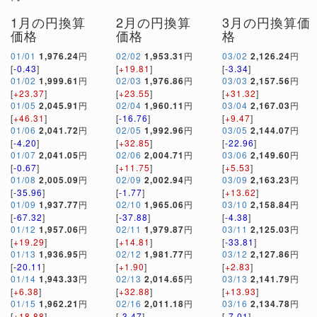
1月の円換算
2月の円換算
3月の円換算価
価格
価格
格
01/01
1,976.24
円
02/02
1,953.31
円
03/02
2,126.24
円
[
-0.43
]
[
+19.81
]
[
-3.34
]
01/02
1,999.61
円
02/03
1,976.86
円
03/03
2,157.56
円
[
+23.37
]
[
+23.55
]
[
+31.32
]
01/05
2,045.91
円
02/04
1,960.11
円
03/04
2,167.03
円
[
+46.31
]
[
-16.76
]
[
+9.47
]
01/06
2,041.72
円
02/05
1,992.96
円
03/05
2,144.07
円
[
-4.20
]
[
+32.85
]
[
-22.96
]
01/07
2,041.05
円
02/06
2,004.71
円
03/06
2,149.60
円
[
-0.67
]
[
+11.75
]
[
+5.53
]
01/08
2,005.09
円
02/09
2,002.94
円
03/09
2,163.23
円
[
-35.96
]
[
-1.77
]
[
+13.62
]
01/09
1,937.77
円
02/10
1,965.06
円
03/10
2,158.84
円
[
-67.32
]
[
-37.88
]
[
-4.38
]
01/12
1,957.06
円
02/11
1,979.87
円
03/11
2,125.03
円
[
+19.29
]
[
+14.81
]
[
-33.81
]
01/13
1,936.95
円
02/12
1,981.77
円
03/12
2,127.86
円
[
-20.11
]
[
+1.90
]
[
+2.83
]
01/14
1,943.33
円
02/13
2,014.65
円
03/13
2,141.79
円
[
+6.38
]
[
+32.88
]
[
+13.93
]
01/15
1,962.21
円
02/16
2,011.18
円
03/16
2,134.78
円
[
+18.88
]
[
-3.47
]
[
-7.01
]