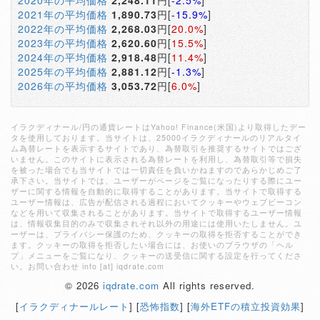
2020年の平均価格
2,248.11
円[
-2.5%
]
2021年の平均価格
1,890.73
円[
-15.9%
]
2022年の平均価格
2,268.03
円[
20.0%
]
2023年の平均価格
2,620.60
円[
15.5%
]
2024年の平均価格
2,918.48
円[
11.4%
]
2025年の平均価格
2,881.12
円[
-1.3%
]
2026年の平均価格
3,053.72
円[
6.0%
]
イラクディナール/円の通貨レートはYahoo! Finance(米国)より取得したデー
タを使用しております。当サイトは、25000イラクディナールのリアルタイ
ム為替レートを表示するサイトであり、為替取引を推奨するサイトではござ
いません。このサイトに表示される為替レートを利用し、為替取引等で損失
を被った場合でも当サイトでは一切責任を負いかねますのであらかじめご了
承下さい。当サイトでは、ユーザーがページをご覧になったりする際にユー
ザーに関する情報を自動的に取得することがあります。当サイトで取得する
ユーザー情報は、広告が配信される過程においてクッキーやウェブビーコン
などを用いて収集されることがあります。当サイトで取得するユーザー情報
は、情報収集目的のみで収集されそれ以外の用途には使用いたしません。ユ
ーザーは、プライバシー保護のため、クッキーの取得を拒否することができ
ます。クッキーの取得を拒否したい場合には、お使いのブラウザの「ヘル
プ」メニューをご覧になり、クッキーの送受信に関する設定を行ってくださ
い。お問い合わせ info [at] iqdrate.com
© 2026
iqdrate.com
All rights reserved.
[
イラクディナールレート
] [
恐怖指数
] [
海外ETFの積立投資効果
]