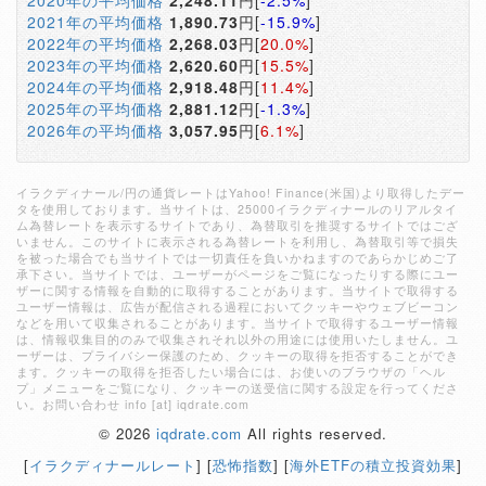
2020年の平均価格
2,248.11
円[
-2.5%
]
2021年の平均価格
1,890.73
円[
-15.9%
]
2022年の平均価格
2,268.03
円[
20.0%
]
2023年の平均価格
2,620.60
円[
15.5%
]
2024年の平均価格
2,918.48
円[
11.4%
]
2025年の平均価格
2,881.12
円[
-1.3%
]
2026年の平均価格
3,057.95
円[
6.1%
]
イラクディナール/円の通貨レートはYahoo! Finance(米国)より取得したデー
タを使用しております。当サイトは、25000イラクディナールのリアルタイ
ム為替レートを表示するサイトであり、為替取引を推奨するサイトではござ
いません。このサイトに表示される為替レートを利用し、為替取引等で損失
を被った場合でも当サイトでは一切責任を負いかねますのであらかじめご了
承下さい。当サイトでは、ユーザーがページをご覧になったりする際にユー
ザーに関する情報を自動的に取得することがあります。当サイトで取得する
ユーザー情報は、広告が配信される過程においてクッキーやウェブビーコン
などを用いて収集されることがあります。当サイトで取得するユーザー情報
は、情報収集目的のみで収集されそれ以外の用途には使用いたしません。ユ
ーザーは、プライバシー保護のため、クッキーの取得を拒否することができ
ます。クッキーの取得を拒否したい場合には、お使いのブラウザの「ヘル
プ」メニューをご覧になり、クッキーの送受信に関する設定を行ってくださ
い。お問い合わせ info [at] iqdrate.com
© 2026
iqdrate.com
All rights reserved.
[
イラクディナールレート
] [
恐怖指数
] [
海外ETFの積立投資効果
]