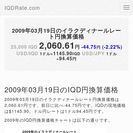
IQDRate.com
Tog
nav
2009年03月19日のイラクディナールレー
ト円換算価格
2,060.61
25,000 IQD
円
-44.75
(
-2.22%
)
円
USD/IQD
1145.90
USD/JPY
1ドル=
IQD
1ドル
94.45
=
円
2009年03月19日のIQD円換算価格
2009年03月19日のイラクディナールレート円換算価格は
2,060.61円です。前日に比べ-44.75円です。IQDの現地価格
は$1145.90。ドル円レートは1ドル94.45円です。
2009年のIQD円換算価格チャートは以下の通りです。
2009年のイラクディナールレート