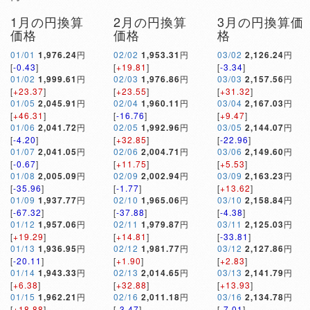
1月の円換算
2月の円換算
3月の円換算価
価格
価格
格
01/01
1,976.24
円
02/02
1,953.31
円
03/02
2,126.24
円
[
-0.43
]
[
+19.81
]
[
-3.34
]
01/02
1,999.61
円
02/03
1,976.86
円
03/03
2,157.56
円
[
+23.37
]
[
+23.55
]
[
+31.32
]
01/05
2,045.91
円
02/04
1,960.11
円
03/04
2,167.03
円
[
+46.31
]
[
-16.76
]
[
+9.47
]
01/06
2,041.72
円
02/05
1,992.96
円
03/05
2,144.07
円
[
-4.20
]
[
+32.85
]
[
-22.96
]
01/07
2,041.05
円
02/06
2,004.71
円
03/06
2,149.60
円
[
-0.67
]
[
+11.75
]
[
+5.53
]
01/08
2,005.09
円
02/09
2,002.94
円
03/09
2,163.23
円
[
-35.96
]
[
-1.77
]
[
+13.62
]
01/09
1,937.77
円
02/10
1,965.06
円
03/10
2,158.84
円
[
-67.32
]
[
-37.88
]
[
-4.38
]
01/12
1,957.06
円
02/11
1,979.87
円
03/11
2,125.03
円
[
+19.29
]
[
+14.81
]
[
-33.81
]
01/13
1,936.95
円
02/12
1,981.77
円
03/12
2,127.86
円
[
-20.11
]
[
+1.90
]
[
+2.83
]
01/14
1,943.33
円
02/13
2,014.65
円
03/13
2,141.79
円
[
+6.38
]
[
+32.88
]
[
+13.93
]
01/15
1,962.21
円
02/16
2,011.18
円
03/16
2,134.78
円
[
+18.88
]
[
-3.47
]
[
-7.01
]