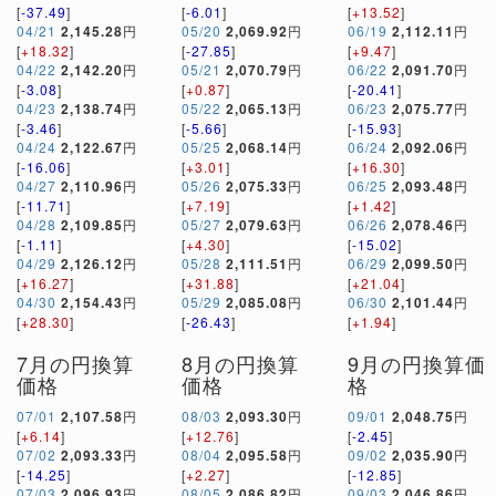
[
-37.49
]
[
-6.01
]
[
+13.52
]
04/21
2,145.28
円
05/20
2,069.92
円
06/19
2,112.11
円
[
+18.32
]
[
-27.85
]
[
+9.47
]
04/22
2,142.20
円
05/21
2,070.79
円
06/22
2,091.70
円
[
-3.08
]
[
+0.87
]
[
-20.41
]
04/23
2,138.74
円
05/22
2,065.13
円
06/23
2,075.77
円
[
-3.46
]
[
-5.66
]
[
-15.93
]
04/24
2,122.67
円
05/25
2,068.14
円
06/24
2,092.06
円
[
-16.06
]
[
+3.01
]
[
+16.30
]
04/27
2,110.96
円
05/26
2,075.33
円
06/25
2,093.48
円
[
-11.71
]
[
+7.19
]
[
+1.42
]
04/28
2,109.85
円
05/27
2,079.63
円
06/26
2,078.46
円
[
-1.11
]
[
+4.30
]
[
-15.02
]
04/29
2,126.12
円
05/28
2,111.51
円
06/29
2,099.50
円
[
+16.27
]
[
+31.88
]
[
+21.04
]
04/30
2,154.43
円
05/29
2,085.08
円
06/30
2,101.44
円
[
+28.30
]
[
-26.43
]
[
+1.94
]
7月の円換算
8月の円換算
9月の円換算価
価格
価格
格
07/01
2,107.58
円
08/03
2,093.30
円
09/01
2,048.75
円
[
+6.14
]
[
+12.76
]
[
-2.45
]
07/02
2,093.33
円
08/04
2,095.58
円
09/02
2,035.90
円
[
-14.25
]
[
+2.27
]
[
-12.85
]
07/03
2,096.93
円
08/05
2,086.82
円
09/03
2,046.86
円