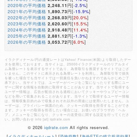
2020年の平均価格
2,248.11
円[
-2.5%
]
2021年の平均価格
1,890.73
円[
-15.9%
]
2022年の平均価格
2,268.03
円[
20.0%
]
2023年の平均価格
2,620.60
円[
15.5%
]
2024年の平均価格
2,918.48
円[
11.4%
]
2025年の平均価格
2,881.12
円[
-1.3%
]
2026年の平均価格
3,053.72
円[
6.0%
]
イラクディナール/円の通貨レートはYahoo! Finance(米国)より取得したデー
タを使用しております。当サイトは、25000イラクディナールのリアルタイ
ム為替レートを表示するサイトであり、為替取引を推奨するサイトではござ
いません。このサイトに表示される為替レートを利用し、為替取引等で損失
を被った場合でも当サイトでは一切責任を負いかねますのであらかじめご了
承下さい。当サイトでは、ユーザーがページをご覧になったりする際にユー
ザーに関する情報を自動的に取得することがあります。当サイトで取得する
ユーザー情報は、広告が配信される過程においてクッキーやウェブビーコン
などを用いて収集されることがあります。当サイトで取得するユーザー情報
は、情報収集目的のみで収集されそれ以外の用途には使用いたしません。ユ
ーザーは、プライバシー保護のため、クッキーの取得を拒否することができ
ます。クッキーの取得を拒否したい場合には、お使いのブラウザの「ヘル
プ」メニューをご覧になり、クッキーの送受信に関する設定を行ってくださ
い。お問い合わせ info [at] iqdrate.com
© 2026
iqdrate.com
All rights reserved.
[
イラクディナールレート
] [
恐怖指数
] [
海外ETFの積立投資効果
]