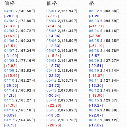
価格
価格
格
04/01
2,140.50
円
05/01
2,161.94
円
06/02
2,083.88
円
[
-20.60
]
[
+7.52
]
[
-1.20
]
04/02
2,173.80
円
05/04
2,176.30
円
06/03
2,095.59
円
[
+33.30
]
[
+14.35
]
[
+11.71
]
04/03
2,190.72
円
05/05
2,161.34
円
06/04
2,104.16
円
[
+16.92
]
[
-14.96
]
[
+8.58
]
04/06
2,199.23
円
05/06
2,148.50
円
06/05
2,155.35
円
[
+8.51
]
[
-12.83
]
[
+51.19
]
04/07
2,167.24
円
05/07
2,163.84
円
06/08
2,149.78
円
[
-31.99
]
[
+15.34
]
[
-5.57
]
04/08
2,177.16
円
05/08
2,151.07
円
06/09
2,127.27
円
[
+9.92
]
[
-12.78
]
[
-22.51
]
04/09
2,192.82
円
05/11
2,128.45
円
06/10
2,141.14
円
[
+15.66
]
[
-22.62
]
[
+13.87
]
04/10
2,162.27
円
05/12
2,103.73
円
06/11
2,127.94
円
[
-30.55
]
[
-24.72
]
[
-13.20
]
04/14
2,160.92
円
05/13
2,073.08
円
06/12
2,145.94
円
[
-1.35
]
[
-30.64
]
[
+18.00
]
04/15
2,165.27
円
05/14
2,095.34
円
06/15
2,129.67
円
[
+4.35
]
[
+22.26
]
[
-16.27
]
04/16
2,165.18
円
05/15
2,076.82
円
06/16
2,106.80
円
[
-0.09
]
[
-18.52
]
[
-22.87
]
04/17
2,164.45
円
05/18
2,103.78
円
06/17
2,089.12
円
[
-0.73
]
[
+26.96
]
[
-17.69
]