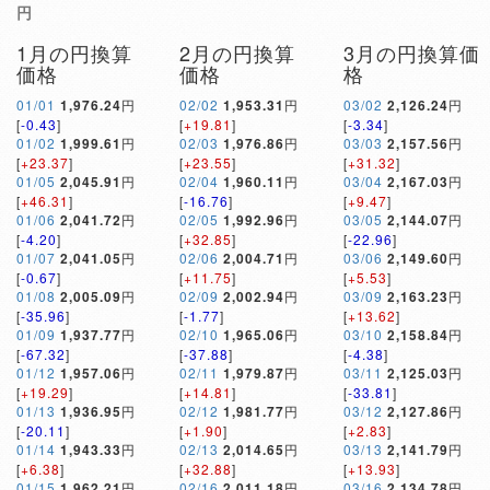
円
1月の円換算
2月の円換算
3月の円換算価
価格
価格
格
01/01
1,976.24
円
02/02
1,953.31
円
03/02
2,126.24
円
[
-0.43
]
[
+19.81
]
[
-3.34
]
01/02
1,999.61
円
02/03
1,976.86
円
03/03
2,157.56
円
[
+23.37
]
[
+23.55
]
[
+31.32
]
01/05
2,045.91
円
02/04
1,960.11
円
03/04
2,167.03
円
[
+46.31
]
[
-16.76
]
[
+9.47
]
01/06
2,041.72
円
02/05
1,992.96
円
03/05
2,144.07
円
[
-4.20
]
[
+32.85
]
[
-22.96
]
01/07
2,041.05
円
02/06
2,004.71
円
03/06
2,149.60
円
[
-0.67
]
[
+11.75
]
[
+5.53
]
01/08
2,005.09
円
02/09
2,002.94
円
03/09
2,163.23
円
[
-35.96
]
[
-1.77
]
[
+13.62
]
01/09
1,937.77
円
02/10
1,965.06
円
03/10
2,158.84
円
[
-67.32
]
[
-37.88
]
[
-4.38
]
01/12
1,957.06
円
02/11
1,979.87
円
03/11
2,125.03
円
[
+19.29
]
[
+14.81
]
[
-33.81
]
01/13
1,936.95
円
02/12
1,981.77
円
03/12
2,127.86
円
[
-20.11
]
[
+1.90
]
[
+2.83
]
01/14
1,943.33
円
02/13
2,014.65
円
03/13
2,141.79
円
[
+6.38
]
[
+32.88
]
[
+13.93
]
01/15
1,962.21
円
02/16
2,011.18
円
03/16
2,134.78
円