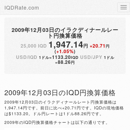
IQDRate.com
Tog
nav
2009年12月03日のイラクディナールレー
ト円換算価格
1,947.14
25,000 IQD
円
+20.71
円
(
+1.05%
)
USD/IQD
1133.20
USD/JPY
1ドル=
IQD
1ドル
88.26
=
円
2009年12月03日のIQD円換算価格
2009年12月03日のイラクディナールレート円換算価格は
1,947.14円です。前日に比べ+20.71円です。IQDの現地価格
は$1133.20。ドル円レートは1ドル88.26円です。
2009年のIQD円換算価格チャートは以下の通りです。