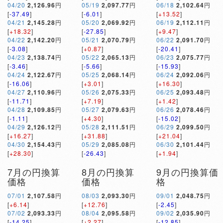
04/20
2,126.96
円
05/19
2,097.77
円
06/18
2,102.64
円
[
-37.49
]
[
-6.01
]
[
+13.52
]
04/21
2,145.28
円
05/20
2,069.92
円
06/19
2,112.11
円
[
+18.32
]
[
-27.85
]
[
+9.47
]
04/22
2,142.20
円
05/21
2,070.79
円
06/22
2,091.70
円
[
-3.08
]
[
+0.87
]
[
-20.41
]
04/23
2,138.74
円
05/22
2,065.13
円
06/23
2,075.77
円
[
-3.46
]
[
-5.66
]
[
-15.93
]
04/24
2,122.67
円
05/25
2,068.14
円
06/24
2,092.06
円
[
-16.06
]
[
+3.01
]
[
+16.30
]
04/27
2,110.96
円
05/26
2,075.33
円
06/25
2,093.48
円
[
-11.71
]
[
+7.19
]
[
+1.42
]
04/28
2,109.85
円
05/27
2,079.63
円
06/26
2,078.46
円
[
-1.11
]
[
+4.30
]
[
-15.02
]
04/29
2,126.12
円
05/28
2,111.51
円
06/29
2,099.50
円
[
+16.27
]
[
+31.88
]
[
+21.04
]
04/30
2,154.43
円
05/29
2,085.08
円
06/30
2,101.44
円
[
+28.30
]
[
-26.43
]
[
+1.94
]
7月の円換算
8月の円換算
9月の円換算価
価格
価格
格
07/01
2,107.58
円
08/03
2,093.30
円
09/01
2,048.75
円
[
+6.14
]
[
+12.76
]
[
-2.45
]
07/02
2,093.33
円
08/04
2,095.58
円
09/02
2,035.90
円
[
-14.25
]
[
+2.27
]
[
-12.85
]