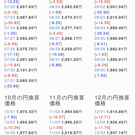
[
-13.23
]
[
+3.53
]
[
+19.30
]
07/22
2,057.03
円
08/24
2,082.56
円
09/22
2,001.54
円
[
+0.16
]
[
-1.03
]
[
-32.90
]
07/23
2,087.84
円
08/25
2,074.31
円
09/23
2,015.94
円
[
+30.82
]
[
-8.25
]
[
+14.39
]
07/24
2,086.34
円
08/26
2,077.74
円
09/24
1,989.40
円
[
-1.50
]
[
+3.43
]
[
-26.54
]
07/27
2,092.90
円
08/27
2,068.17
円
09/25
1,980.99
円
[
+6.56
]
[
-9.57
]
[
-8.41
]
07/28
2,075.75
円
08/28
2,058.07
円
09/28
1,982.61
円
[
-17.15
]
[
-10.09
]
[
+1.63
]
07/29
2,091.58
円
08/31
2,051.20
円
09/29
1,990.91
円
[
+15.84
]
[
-6.88
]
[
+8.29
]
07/30
2,101.51
円
09/30
1,983.36
円
[
+9.93
]
[
-7.55
]
07/31
2,080.55
円
[
-20.96
]
10月の円換算
11月の円換算
12月の円換算
価格
価格
価格
10/01
1,975.43
円
11/02
1,994.66
円
12/01
1,914.66
円
[
-7.93
]
[
+16.57
]
[
+12.71
]
10/02
1,985.69
円
11/03
1,996.25
円
12/02
1,926.43
円
[
+10.26
]
[
+1.59
]
[
+11.76
]
10/05
1,977.84
円
11/04
2,018.97
円
12/03
1,947.14
円