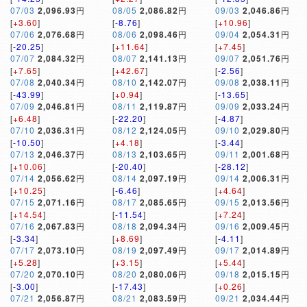
07/03
2,096.93
円
08/05
2,086.82
円
09/03
2,046.86
円
[
+3.60
]
[
-8.76
]
[
+10.96
]
07/06
2,076.68
円
08/06
2,098.46
円
09/04
2,054.31
円
[
-20.25
]
[
+11.64
]
[
+7.45
]
07/07
2,084.32
円
08/07
2,141.13
円
09/07
2,051.76
円
[
+7.65
]
[
+42.67
]
[
-2.56
]
07/08
2,040.34
円
08/10
2,142.07
円
09/08
2,038.11
円
[
-43.99
]
[
+0.94
]
[
-13.65
]
07/09
2,046.81
円
08/11
2,119.87
円
09/09
2,033.24
円
[
+6.48
]
[
-22.20
]
[
-4.87
]
07/10
2,036.31
円
08/12
2,124.05
円
09/10
2,029.80
円
[
-10.50
]
[
+4.18
]
[
-3.44
]
07/13
2,046.37
円
08/13
2,103.65
円
09/11
2,001.68
円
[
+10.06
]
[
-20.40
]
[
-28.12
]
07/14
2,056.62
円
08/14
2,097.19
円
09/14
2,006.31
円
[
+10.25
]
[
-6.46
]
[
+4.64
]
07/15
2,071.16
円
08/17
2,085.65
円
09/15
2,013.56
円
[
+14.54
]
[
-11.54
]
[
+7.24
]
07/16
2,067.83
円
08/18
2,094.34
円
09/16
2,009.45
円
[
-3.34
]
[
+8.69
]
[
-4.11
]
07/17
2,073.10
円
08/19
2,097.49
円
09/17
2,014.89
円
[
+5.28
]
[
+3.15
]
[
+5.44
]
07/20
2,070.10
円
08/20
2,080.06
円
09/18
2,015.15
円
[
-3.00
]
[
-17.43
]
[
+0.26
]
07/21
2,056.87
円
08/21
2,083.59
円
09/21
2,034.44
円