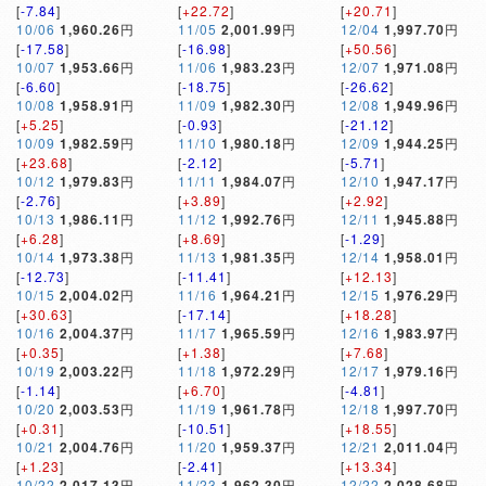
[
-7.84
]
[
+22.72
]
[
+20.71
]
10/06
1,960.26
円
11/05
2,001.99
円
12/04
1,997.70
円
[
-17.58
]
[
-16.98
]
[
+50.56
]
10/07
1,953.66
円
11/06
1,983.23
円
12/07
1,971.08
円
[
-6.60
]
[
-18.75
]
[
-26.62
]
10/08
1,958.91
円
11/09
1,982.30
円
12/08
1,949.96
円
[
+5.25
]
[
-0.93
]
[
-21.12
]
10/09
1,982.59
円
11/10
1,980.18
円
12/09
1,944.25
円
[
+23.68
]
[
-2.12
]
[
-5.71
]
10/12
1,979.83
円
11/11
1,984.07
円
12/10
1,947.17
円
[
-2.76
]
[
+3.89
]
[
+2.92
]
10/13
1,986.11
円
11/12
1,992.76
円
12/11
1,945.88
円
[
+6.28
]
[
+8.69
]
[
-1.29
]
10/14
1,973.38
円
11/13
1,981.35
円
12/14
1,958.01
円
[
-12.73
]
[
-11.41
]
[
+12.13
]
10/15
2,004.02
円
11/16
1,964.21
円
12/15
1,976.29
円
[
+30.63
]
[
-17.14
]
[
+18.28
]
10/16
2,004.37
円
11/17
1,965.59
円
12/16
1,983.97
円
[
+0.35
]
[
+1.38
]
[
+7.68
]
10/19
2,003.22
円
11/18
1,972.29
円
12/17
1,979.16
円
[
-1.14
]
[
+6.70
]
[
-4.81
]
10/20
2,003.53
円
11/19
1,961.78
円
12/18
1,997.70
円
[
+0.31
]
[
-10.51
]
[
+18.55
]
10/21
2,004.76
円
11/20
1,959.37
円
12/21
2,011.04
円
[
+1.23
]
[
-2.41
]
[
+13.34
]
10/22
2,017.13
円
11/23
1,962.30
円
12/22
2,028.68
円