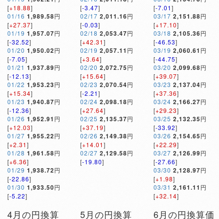
[
+18.88
]
[
-3.47
]
[
-7.01
]
01/16
1,989.58
円
02/17
2,011.16
円
03/17
2,151.88
円
[
+27.37
]
[
-0.03
]
[
+17.10
]
01/19
1,957.07
円
02/18
2,053.47
円
03/18
2,105.36
円
[
-32.52
]
[
+42.31
]
[
-46.53
]
01/20
1,950.02
円
02/19
2,057.11
円
03/19
2,060.61
円
[
-7.05
]
[
+3.64
]
[
-44.75
]
01/21
1,937.89
円
02/20
2,072.75
円
03/20
2,099.68
円
[
-12.13
]
[
+15.64
]
[
+39.07
]
01/22
1,953.23
円
02/23
2,070.54
円
03/23
2,137.04
円
[
+15.34
]
[
-2.21
]
[
+37.36
]
01/23
1,940.87
円
02/24
2,098.18
円
03/24
2,166.27
円
[
-12.36
]
[
+27.64
]
[
+29.23
]
01/26
1,952.91
円
02/25
2,135.37
円
03/25
2,132.35
円
[
+12.03
]
[
+37.19
]
[
-33.92
]
01/27
1,955.22
円
02/26
2,149.38
円
03/26
2,154.65
円
[
+2.31
]
[
+14.01
]
[
+22.29
]
01/28
1,961.58
円
02/27
2,129.58
円
03/27
2,126.99
円
[
+6.36
]
[
-19.80
]
[
-27.66
]
01/29
1,938.72
円
03/30
2,128.97
円
[
-22.86
]
[
+1.98
]
01/30
1,933.50
円
03/31
2,161.11
円
[
-5.22
]
[
+32.14
]
4月の円換算
5月の円換算
6月の円換算価