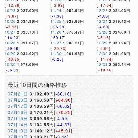
[
+12.36
]
[
+2.93
]
[
+17.64
]
10/23
2,027.00
円
11/24
1,954.94
円
12/23
2,024.03
円
[
+9.87
]
[
-7.36
]
[
-4.65
]
10/26
2,034.96
円
11/25
1,928.65
円
12/24
2,019.43
円
[
+7.96
]
[
-26.29
]
[
-4.60
]
10/27
2,020.73
円
11/26
1,878.47
円
12/28
2,024.60
円
[
-14.23
]
[
-50.17
]
[
+5.16
]
10/28
1,991.07
円
11/27
1,908.21
円
12/29
2,030.24
円
[
-29.66
]
[
+29.73
]
[
+5.64
]
10/29
2,034.92
円
11/30
1,901.96
円
12/30
2,041.98
円
[
+43.85
]
[
-6.25
]
[
+11.74
]
10/30
1,978.09
円
12/31
2,052.44
円
[
-56.83
]
[
+10.46
]
最近10日間の価格推移
07月21日
3,102.40
円[
-66.18
]
07月20日
3,168.58
円[
+64.98
]
07月17日
3,103.59
円[
-66.62
]
07月16日
3,170.21
円[
+70.25
]
07月15日
3,099.96
円[
-4.59
]
07月14日
3,104.55
円[
-44.57
]
07月13日
3,149.12
円[
+45.91
]
07月10日
3,103.21
円[
-3.44
]