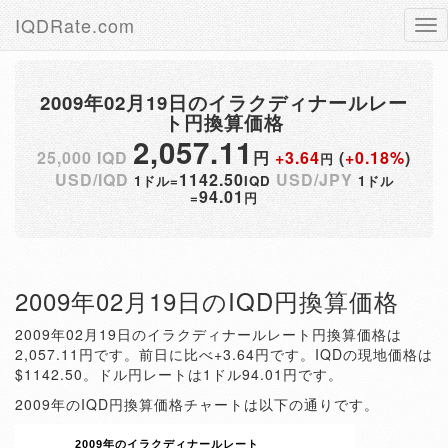
IQDRate.com
Tog
nav
2009年02月19日のイラクディナールレー
ト円換算価格
2,057.11
25,000 IQD
円
+3.64
(
+0.18%
)
円
USD/IQD
1142.50
USD/JPY
1ドル=
IQD
1ドル
94.01
=
円
2009年02月19日のIQD円換算価格
2009年02月19日のイラクディナールレート円換算価格は
2,057.11円です。前日に比べ+3.64円です。IQDの現地価格は
$1142.50。ドル円レートは1ドル94.01円です。
2009年のIQD円換算価格チャートは以下の通りです。
2009年のイラクディナールレート