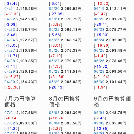
[
-37.49
]
[
-6.01
]
[
+13.52
]
04/21
2,145.28
円
05/20
2,069.92
円
06/19
2,112.11
円
[
+18.32
]
[
-27.85
]
[
+9.47
]
04/22
2,142.20
円
05/21
2,070.79
円
06/22
2,091.70
円
[
-3.08
]
[
+0.87
]
[
-20.41
]
04/23
2,138.74
円
05/22
2,065.13
円
06/23
2,075.77
円
[
-3.46
]
[
-5.66
]
[
-15.93
]
04/24
2,122.67
円
05/25
2,068.14
円
06/24
2,092.06
円
[
-16.06
]
[
+3.01
]
[
+16.30
]
04/27
2,110.96
円
05/26
2,075.33
円
06/25
2,093.48
円
[
-11.71
]
[
+7.19
]
[
+1.42
]
04/28
2,109.85
円
05/27
2,079.63
円
06/26
2,078.46
円
[
-1.11
]
[
+4.30
]
[
-15.02
]
04/29
2,126.12
円
05/28
2,111.51
円
06/29
2,099.50
円
[
+16.27
]
[
+31.88
]
[
+21.04
]
04/30
2,154.43
円
05/29
2,085.08
円
06/30
2,101.44
円
[
+28.30
]
[
-26.43
]
[
+1.94
]
7月の円換算
8月の円換算
9月の円換算価
価格
価格
格
07/01
2,107.58
円
08/03
2,093.30
円
09/01
2,048.75
円
[
+6.14
]
[
+12.76
]
[
-2.45
]
07/02
2,093.33
円
08/04
2,095.58
円
09/02
2,035.90
円
[
-14.25
]
[
+2.27
]
[
-12.85
]
07/03
2,096.93
円
08/05
2,086.82
円
09/03
2,046.86
円