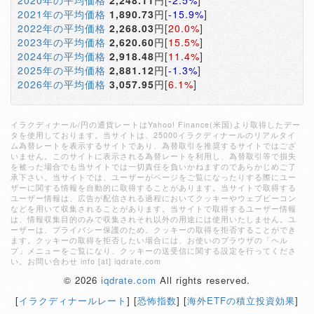
2020年の平均価格
2,248.11
円[
-2.5%
]
2021年の平均価格
1,890.73
円[
-15.9%
]
2022年の平均価格
2,268.03
円[
20.0%
]
2023年の平均価格
2,620.60
円[
15.5%
]
2024年の平均価格
2,918.48
円[
11.4%
]
2025年の平均価格
2,881.12
円[
-1.3%
]
2026年の平均価格
3,057.95
円[
6.1%
]
イラクディナール/円の通貨レートはYahoo! Finance(米国)より取得したデー
タを使用しております。当サイトは、25000イラクディナールのリアルタイ
ム為替レートを表示するサイトであり、為替取引を推奨するサイトではござ
いません。このサイトに表示される為替レートを利用し、為替取引等で損失
を被った場合でも当サイトでは一切責任を負いかねますのであらかじめご了
承下さい。当サイトでは、ユーザーがページをご覧になったりする際にユー
ザーに関する情報を自動的に取得することがあります。当サイトで取得する
ユーザー情報は、広告が配信される過程においてクッキーやウェブビーコン
などを用いて収集されることがあります。当サイトで取得するユーザー情報
は、情報収集目的のみで収集されそれ以外の用途には使用いたしません。ユ
ーザーは、プライバシー保護のため、クッキーの取得を拒否することができ
ます。クッキーの取得を拒否したい場合には、お使いのブラウザの「ヘル
プ」メニューをご覧になり、クッキーの送受信に関する設定を行ってくださ
い。お問い合わせ info [at] iqdrate.com
© 2026
iqdrate.com
All rights reserved.
[
イラクディナールレート
] [
恐怖指数
] [
海外ETFの積立投資効果
]