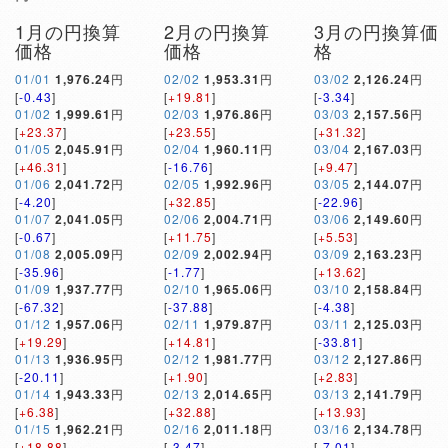
1月の円換算
2月の円換算
3月の円換算価
価格
価格
格
01/01
1,976.24
円
02/02
1,953.31
円
03/02
2,126.24
円
[
-0.43
]
[
+19.81
]
[
-3.34
]
01/02
1,999.61
円
02/03
1,976.86
円
03/03
2,157.56
円
[
+23.37
]
[
+23.55
]
[
+31.32
]
01/05
2,045.91
円
02/04
1,960.11
円
03/04
2,167.03
円
[
+46.31
]
[
-16.76
]
[
+9.47
]
01/06
2,041.72
円
02/05
1,992.96
円
03/05
2,144.07
円
[
-4.20
]
[
+32.85
]
[
-22.96
]
01/07
2,041.05
円
02/06
2,004.71
円
03/06
2,149.60
円
[
-0.67
]
[
+11.75
]
[
+5.53
]
01/08
2,005.09
円
02/09
2,002.94
円
03/09
2,163.23
円
[
-35.96
]
[
-1.77
]
[
+13.62
]
01/09
1,937.77
円
02/10
1,965.06
円
03/10
2,158.84
円
[
-67.32
]
[
-37.88
]
[
-4.38
]
01/12
1,957.06
円
02/11
1,979.87
円
03/11
2,125.03
円
[
+19.29
]
[
+14.81
]
[
-33.81
]
01/13
1,936.95
円
02/12
1,981.77
円
03/12
2,127.86
円
[
-20.11
]
[
+1.90
]
[
+2.83
]
01/14
1,943.33
円
02/13
2,014.65
円
03/13
2,141.79
円
[
+6.38
]
[
+32.88
]
[
+13.93
]
01/15
1,962.21
円
02/16
2,011.18
円
03/16
2,134.78
円
[
+18.88
]
[
-3.47
]
[
-7.01
]