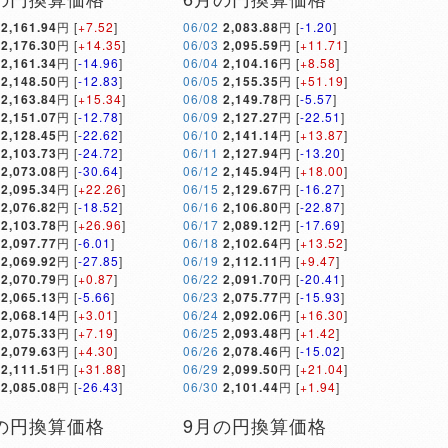
2,161.94
円 [
+7.52
]
06/02
2,083.88
円 [
-1.20
]
2,176.30
円 [
+14.35
]
06/03
2,095.59
円 [
+11.71
]
2,161.34
円 [
-14.96
]
06/04
2,104.16
円 [
+8.58
]
2,148.50
円 [
-12.83
]
06/05
2,155.35
円 [
+51.19
]
2,163.84
円 [
+15.34
]
06/08
2,149.78
円 [
-5.57
]
2,151.07
円 [
-12.78
]
06/09
2,127.27
円 [
-22.51
]
2,128.45
円 [
-22.62
]
06/10
2,141.14
円 [
+13.87
]
2,103.73
円 [
-24.72
]
06/11
2,127.94
円 [
-13.20
]
2,073.08
円 [
-30.64
]
06/12
2,145.94
円 [
+18.00
]
2,095.34
円 [
+22.26
]
06/15
2,129.67
円 [
-16.27
]
2,076.82
円 [
-18.52
]
06/16
2,106.80
円 [
-22.87
]
2,103.78
円 [
+26.96
]
06/17
2,089.12
円 [
-17.69
]
2,097.77
円 [
-6.01
]
06/18
2,102.64
円 [
+13.52
]
2,069.92
円 [
-27.85
]
06/19
2,112.11
円 [
+9.47
]
2,070.79
円 [
+0.87
]
06/22
2,091.70
円 [
-20.41
]
2,065.13
円 [
-5.66
]
06/23
2,075.77
円 [
-15.93
]
2,068.14
円 [
+3.01
]
06/24
2,092.06
円 [
+16.30
]
2,075.33
円 [
+7.19
]
06/25
2,093.48
円 [
+1.42
]
2,079.63
円 [
+4.30
]
06/26
2,078.46
円 [
-15.02
]
2,111.51
円 [
+31.88
]
06/29
2,099.50
円 [
+21.04
]
2,085.08
円 [
-26.43
]
06/30
2,101.44
円 [
+1.94
]
の円換算価格
9月の円換算価格