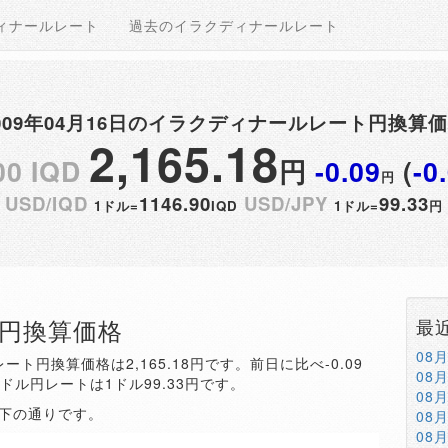
ィナールレート
過去のイラクディナールレート
009年04月16日のイラクディナールレート円換算
2,165.18
00 IQD
円
-0.09
(
-0
円
USD/IQD
1146.90
USD/JPY
99.33
1ドル=
IQD
1ドル=
円
QD円換算価格
最
08
ート円換算価格は2,165.18円です。前日に比べ-0.09
08
。ドル円レートは1ドル99.33円です。
08
以下の通りです。
08
08