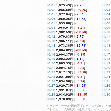
10/01
1,975.43
円 [
-7.93
]
11/02
10/02
1,985.69
円 [
+10.26
]
11/03
10/05
1,977.84
円 [
-7.84
]
11/04
10/06
1,960.26
円 [
-17.58
]
11/05
10/07
1,953.66
円 [
-6.60
]
11/06
10/08
1,958.91
円 [
+5.25
]
11/09
10/09
1,982.59
円 [
+23.68
]
11/10
10/12
1,979.83
円 [
-2.76
]
11/11
10/13
1,986.11
円 [
+6.28
]
11/12
10/14
1,973.38
円 [
-12.73
]
11/13
10/15
2,004.02
円 [
+30.63
]
11/16
10/16
2,004.37
円 [
+0.35
]
11/17
10/19
2,003.22
円 [
-1.14
]
11/18
10/20
2,003.53
円 [
+0.31
]
11/19
10/21
2,004.76
円 [
+1.23
]
11/20
10/22
2,017.13
円 [
+12.36
]
11/23
10/23
2,027.00
円 [
+9.87
]
11/24
10/26
2,034.96
円 [
+7.96
]
11/25
10/27
2,020.73
円 [
-14.23
]
11/26
10/28
1,991.07
円 [
-29.66
]
11/27
10/29
2,034.92
円 [
+43.85
]
11/30
10/30
1,978.09
円 [
-56.83
]
イラクディナール/円の通貨レートはYahoo! 
イトであり、為替取引を推奨するサイトではご