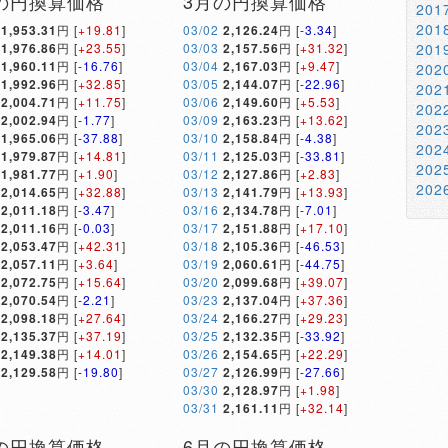
の円換算価格
3月の円換算価格
20
20
1,953.31
円 [
+19.81
]
03/02
2,126.24
円 [
-3.34
]
1,976.86
円 [
+23.55
]
03/03
2,157.56
円 [
+31.32
]
20
1,960.11
円 [
-16.76
]
03/04
2,167.03
円 [
+9.47
]
20
1,992.96
円 [
+32.85
]
03/05
2,144.07
円 [
-22.96
]
20
2,004.71
円 [
+11.75
]
03/06
2,149.60
円 [
+5.53
]
20
2,002.94
円 [
-1.77
]
03/09
2,163.23
円 [
+13.62
]
20
1,965.06
円 [
-37.88
]
03/10
2,158.84
円 [
-4.38
]
20
1,979.87
円 [
+14.81
]
03/11
2,125.03
円 [
-33.81
]
20
1,981.77
円 [
+1.90
]
03/12
2,127.86
円 [
+2.83
]
20
2,014.65
円 [
+32.88
]
03/13
2,141.79
円 [
+13.93
]
2,011.18
円 [
-3.47
]
03/16
2,134.78
円 [
-7.01
]
2,011.16
円 [
-0.03
]
03/17
2,151.88
円 [
+17.10
]
2,053.47
円 [
+42.31
]
03/18
2,105.36
円 [
-46.53
]
2,057.11
円 [
+3.64
]
03/19
2,060.61
円 [
-44.75
]
2,072.75
円 [
+15.64
]
03/20
2,099.68
円 [
+39.07
]
2,070.54
円 [
-2.21
]
03/23
2,137.04
円 [
+37.36
]
2,098.18
円 [
+27.64
]
03/24
2,166.27
円 [
+29.23
]
2,135.37
円 [
+37.19
]
03/25
2,132.35
円 [
-33.92
]
2,149.38
円 [
+14.01
]
03/26
2,154.65
円 [
+22.29
]
2,129.58
円 [
-19.80
]
03/27
2,126.99
円 [
-27.66
]
03/30
2,128.97
円 [
+1.98
]
03/31
2,161.11
円 [
+32.14
]
の円換算価格
6月の円換算価格