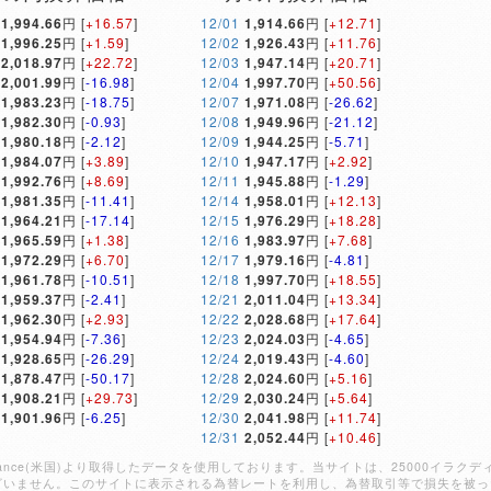
1,994.66
円 [
+16.57
]
12/01
1,914.66
円 [
+12.71
]
1,996.25
円 [
+1.59
]
12/02
1,926.43
円 [
+11.76
]
2,018.97
円 [
+22.72
]
12/03
1,947.14
円 [
+20.71
]
2,001.99
円 [
-16.98
]
12/04
1,997.70
円 [
+50.56
]
1,983.23
円 [
-18.75
]
12/07
1,971.08
円 [
-26.62
]
1,982.30
円 [
-0.93
]
12/08
1,949.96
円 [
-21.12
]
1,980.18
円 [
-2.12
]
12/09
1,944.25
円 [
-5.71
]
1,984.07
円 [
+3.89
]
12/10
1,947.17
円 [
+2.92
]
1,992.76
円 [
+8.69
]
12/11
1,945.88
円 [
-1.29
]
1,981.35
円 [
-11.41
]
12/14
1,958.01
円 [
+12.13
]
1,964.21
円 [
-17.14
]
12/15
1,976.29
円 [
+18.28
]
1,965.59
円 [
+1.38
]
12/16
1,983.97
円 [
+7.68
]
1,972.29
円 [
+6.70
]
12/17
1,979.16
円 [
-4.81
]
1,961.78
円 [
-10.51
]
12/18
1,997.70
円 [
+18.55
]
1,959.37
円 [
-2.41
]
12/21
2,011.04
円 [
+13.34
]
1,962.30
円 [
+2.93
]
12/22
2,028.68
円 [
+17.64
]
1,954.94
円 [
-7.36
]
12/23
2,024.03
円 [
-4.65
]
1,928.65
円 [
-26.29
]
12/24
2,019.43
円 [
-4.60
]
1,878.47
円 [
-50.17
]
12/28
2,024.60
円 [
+5.16
]
1,908.21
円 [
+29.73
]
12/29
2,030.24
円 [
+5.64
]
1,901.96
円 [
-6.25
]
12/30
2,041.98
円 [
+11.74
]
12/31
2,052.44
円 [
+10.46
]
Finance(米国)より取得したデータを使用しております。当サイトは、25000イ
ざいません。このサイトに表示される為替レートを利用し、為替取引等で損失を被っ