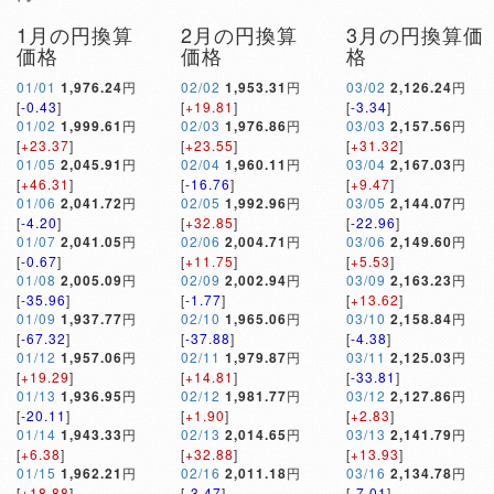
1月の円換算
2月の円換算
3月の円換算価
価格
価格
格
01/01
1,976.24
円
02/02
1,953.31
円
03/02
2,126.24
円
[
-0.43
]
[
+19.81
]
[
-3.34
]
01/02
1,999.61
円
02/03
1,976.86
円
03/03
2,157.56
円
[
+23.37
]
[
+23.55
]
[
+31.32
]
01/05
2,045.91
円
02/04
1,960.11
円
03/04
2,167.03
円
[
+46.31
]
[
-16.76
]
[
+9.47
]
01/06
2,041.72
円
02/05
1,992.96
円
03/05
2,144.07
円
[
-4.20
]
[
+32.85
]
[
-22.96
]
01/07
2,041.05
円
02/06
2,004.71
円
03/06
2,149.60
円
[
-0.67
]
[
+11.75
]
[
+5.53
]
01/08
2,005.09
円
02/09
2,002.94
円
03/09
2,163.23
円
[
-35.96
]
[
-1.77
]
[
+13.62
]
01/09
1,937.77
円
02/10
1,965.06
円
03/10
2,158.84
円
[
-67.32
]
[
-37.88
]
[
-4.38
]
01/12
1,957.06
円
02/11
1,979.87
円
03/11
2,125.03
円
[
+19.29
]
[
+14.81
]
[
-33.81
]
01/13
1,936.95
円
02/12
1,981.77
円
03/12
2,127.86
円
[
-20.11
]
[
+1.90
]
[
+2.83
]
01/14
1,943.33
円
02/13
2,014.65
円
03/13
2,141.79
円
[
+6.38
]
[
+32.88
]
[
+13.93
]
01/15
1,962.21
円
02/16
2,011.18
円
03/16
2,134.78
円
[
+18.88
]
[
-3.47
]
[
-7.01
]