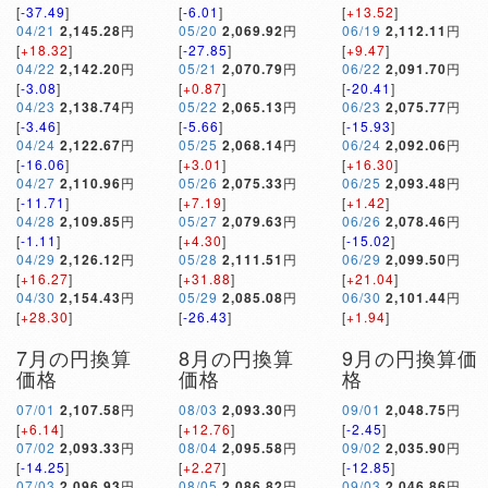
[
-37.49
]
[
-6.01
]
[
+13.52
]
04/21
2,145.28
円
05/20
2,069.92
円
06/19
2,112.11
円
[
+18.32
]
[
-27.85
]
[
+9.47
]
04/22
2,142.20
円
05/21
2,070.79
円
06/22
2,091.70
円
[
-3.08
]
[
+0.87
]
[
-20.41
]
04/23
2,138.74
円
05/22
2,065.13
円
06/23
2,075.77
円
[
-3.46
]
[
-5.66
]
[
-15.93
]
04/24
2,122.67
円
05/25
2,068.14
円
06/24
2,092.06
円
[
-16.06
]
[
+3.01
]
[
+16.30
]
04/27
2,110.96
円
05/26
2,075.33
円
06/25
2,093.48
円
[
-11.71
]
[
+7.19
]
[
+1.42
]
04/28
2,109.85
円
05/27
2,079.63
円
06/26
2,078.46
円
[
-1.11
]
[
+4.30
]
[
-15.02
]
04/29
2,126.12
円
05/28
2,111.51
円
06/29
2,099.50
円
[
+16.27
]
[
+31.88
]
[
+21.04
]
04/30
2,154.43
円
05/29
2,085.08
円
06/30
2,101.44
円
[
+28.30
]
[
-26.43
]
[
+1.94
]
7月の円換算
8月の円換算
9月の円換算価
価格
価格
格
07/01
2,107.58
円
08/03
2,093.30
円
09/01
2,048.75
円
[
+6.14
]
[
+12.76
]
[
-2.45
]
07/02
2,093.33
円
08/04
2,095.58
円
09/02
2,035.90
円
[
-14.25
]
[
+2.27
]
[
-12.85
]
07/03
2,096.93
円
08/05
2,086.82
円
09/03
2,046.86
円