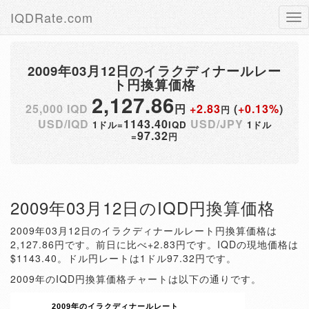
IQDRate.com
Tog
nav
2009年03月12日のイラクディナールレー
ト円換算価格
2,127.86
25,000 IQD
円
+2.83
(
+0.13%
)
円
USD/IQD
1143.40
USD/JPY
1ドル=
IQD
1ドル
97.32
=
円
2009年03月12日のIQD円換算価格
2009年03月12日のイラクディナールレート円換算価格は
2,127.86円です。前日に比べ+2.83円です。IQDの現地価格は
$1143.40。ドル円レートは1ドル97.32円です。
2009年のIQD円換算価格チャートは以下の通りです。
2009年のイラクディナールレート