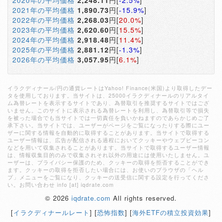
2020年の平均価格
2,248.11
円[
-2.5%
]
2021年の平均価格
1,890.73
円[
-15.9%
]
2022年の平均価格
2,268.03
円[
20.0%
]
2023年の平均価格
2,620.60
円[
15.5%
]
2024年の平均価格
2,918.48
円[
11.4%
]
2025年の平均価格
2,881.12
円[
-1.3%
]
2026年の平均価格
3,057.95
円[
6.1%
]
イラクディナール/円の通貨レートはYahoo! Finance(米国)より取得したデー
タを使用しております。当サイトは、25000イラクディナールのリアルタイ
ム為替レートを表示するサイトであり、為替取引を推奨するサイトではござ
いません。このサイトに表示される為替レートを利用し、為替取引等で損失
を被った場合でも当サイトでは一切責任を負いかねますのであらかじめご了
承下さい。当サイトでは、ユーザーがページをご覧になったりする際にユー
ザーに関する情報を自動的に取得することがあります。当サイトで取得する
ユーザー情報は、広告が配信される過程においてクッキーやウェブビーコン
などを用いて収集されることがあります。当サイトで取得するユーザー情報
は、情報収集目的のみで収集されそれ以外の用途には使用いたしません。ユ
ーザーは、プライバシー保護のため、クッキーの取得を拒否することができ
ます。クッキーの取得を拒否したい場合には、お使いのブラウザの「ヘル
プ」メニューをご覧になり、クッキーの送受信に関する設定を行ってくださ
い。お問い合わせ info [at] iqdrate.com
© 2026
iqdrate.com
All rights reserved.
[
イラクディナールレート
] [
恐怖指数
] [
海外ETFの積立投資効果
]