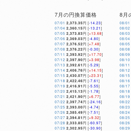
7月の円換算価格
8月
07/01
2,373.35
円 [
-14.23
]
08/01
07/04
2,360.15
円 [
-13.21
]
08/02
07/05
2,373.83
円 [
+13.68
]
08/03
07/06
2,369.03
円 [
-4.80
]
08/04
07/07
2,376.52
円 [
+7.48
]
08/05
07/08
2,376.22
円 [
-0.30
]
08/08
07/11
2,393.92
円 [
+17.70
]
08/09
07/12
2,397.90
円 [
+3.98
]
08/10
07/13
2,392.61
円 [
-5.29
]
08/11
07/14
2,406.76
円 [
+14.15
]
08/12
07/15
2,430.07
円 [
+23.31
]
08/15
07/18
2,422.46
円 [
-7.61
]
08/16
07/19
2,416.91
円 [
-5.55
]
08/17
07/20
2,415.13
円 [
-1.78
]
08/18
07/21
2,421.90
円 [
+6.77
]
08/19
07/22
2,397.74
円 [
-24.16
]
08/22
07/25
2,393.00
円 [
-4.74
]
08/23
07/26
2,385.49
円 [
-7.51
]
08/24
07/27
2,394.81
円 [
+9.32
]
08/25
07/28
2,333.85
円 [
-60.97
]
08/26
07/29
2,302.95
円 [
-30.90
]
08/29