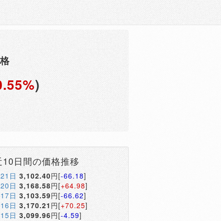
価格
0.55%
)
円
近10日間の価格推移
月21日
3,102.40
円[
-66.18
]
月20日
3,168.58
円[
+64.98
]
月17日
3,103.59
円[
-66.62
]
月16日
3,170.21
円[
+70.25
]
月15日
3,099.96
円[
-4.59
]