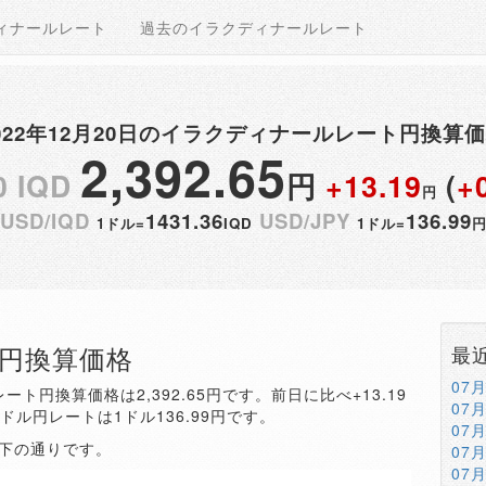
ィナールレート
過去のイラクディナールレート
022年12月20日のイラクディナールレート円換算
2,392.65
0 IQD
円
+13.19
(
+
円
USD/IQD
1431.36
USD/JPY
136.99
1ドル=
IQD
1ドル=
QD円換算価格
最
07
ート円換算価格は2,392.65円です。前日に比べ+13.19
07
。ドル円レートは1ドル136.99円です。
07
以下の通りです。
07
07