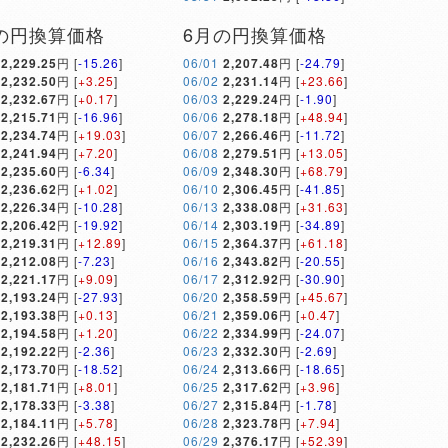
の円換算価格
6月の円換算価格
2,229.25
円 [
-15.26
]
06/01
2,207.48
円 [
-24.79
]
2,232.50
円 [
+3.25
]
06/02
2,231.14
円 [
+23.66
]
2,232.67
円 [
+0.17
]
06/03
2,229.24
円 [
-1.90
]
2,215.71
円 [
-16.96
]
06/06
2,278.18
円 [
+48.94
]
2,234.74
円 [
+19.03
]
06/07
2,266.46
円 [
-11.72
]
2,241.94
円 [
+7.20
]
06/08
2,279.51
円 [
+13.05
]
2,235.60
円 [
-6.34
]
06/09
2,348.30
円 [
+68.79
]
2,236.62
円 [
+1.02
]
06/10
2,306.45
円 [
-41.85
]
2,226.34
円 [
-10.28
]
06/13
2,338.08
円 [
+31.63
]
2,206.42
円 [
-19.92
]
06/14
2,303.19
円 [
-34.89
]
2,219.31
円 [
+12.89
]
06/15
2,364.37
円 [
+61.18
]
2,212.08
円 [
-7.23
]
06/16
2,343.82
円 [
-20.55
]
2,221.17
円 [
+9.09
]
06/17
2,312.92
円 [
-30.90
]
2,193.24
円 [
-27.93
]
06/20
2,358.59
円 [
+45.67
]
2,193.38
円 [
+0.13
]
06/21
2,359.06
円 [
+0.47
]
2,194.58
円 [
+1.20
]
06/22
2,334.99
円 [
-24.07
]
2,192.22
円 [
-2.36
]
06/23
2,332.30
円 [
-2.69
]
2,173.70
円 [
-18.52
]
06/24
2,313.66
円 [
-18.65
]
2,181.71
円 [
+8.01
]
06/25
2,317.62
円 [
+3.96
]
2,178.33
円 [
-3.38
]
06/27
2,315.84
円 [
-1.78
]
2,184.11
円 [
+5.78
]
06/28
2,323.78
円 [
+7.94
]
2,232.26
円 [
+48.15
]
06/29
2,376.17
円 [
+52.39
]