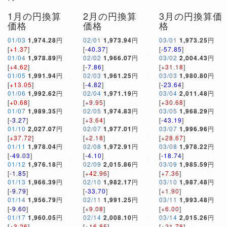
1月の円換算
2月の円換算
3月の円換算価
価格
価格
格
01/03
1,974.28
円
02/01
1,973.94
円
03/01
1,973.25
円
[
+1.37
]
[
-40.37
]
[
-57.85
]
01/04
1,978.89
円
02/02
1,966.07
円
03/02
2,004.43
円
[
+4.62
]
[
-7.86
]
[
+31.18
]
01/05
1,991.94
円
02/03
1,961.25
円
03/03
1,980.80
円
[
+13.05
]
[
-4.82
]
[
-23.64
]
01/06
1,992.62
円
02/04
1,971.19
円
03/04
2,011.48
円
[
+0.68
]
[
+9.95
]
[
+30.68
]
01/07
1,989.35
円
02/05
1,974.83
円
03/05
1,968.29
円
[
-3.27
]
[
+3.64
]
[
-43.19
]
01/10
2,027.07
円
02/07
1,977.01
円
03/07
1,996.96
円
[
+37.72
]
[
+2.18
]
[
+28.67
]
01/11
1,978.04
円
02/08
1,972.91
円
03/08
1,978.22
円
[
-49.03
]
[
-4.10
]
[
-18.74
]
01/12
1,976.18
円
02/09
2,015.86
円
03/09
1,985.59
円
[
-1.85
]
[
+42.96
]
[
+7.36
]
01/13
1,966.39
円
02/10
1,982.17
円
03/10
1,987.48
円
[
-9.79
]
[
-33.70
]
[
+1.90
]
01/14
1,956.79
円
02/11
1,991.25
円
03/11
1,993.48
円
[
-9.60
]
[
+9.08
]
[
+6.00
]
01/17
1,960.05
円
02/14
2,008.10
円
03/14
2,015.26
円
[
+3.26
]
[
+16.85
]
[
+21.78
]