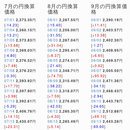
7月の円換算
8月の円換算
9月の円換算価
価格
価格
格
07/01
2,373.35
円
08/01
2,287.55
円
09/01
2,390.19
円
[
-14.23
]
[
-15.40
]
[
+11.41
]
07/04
2,360.15
円
08/02
2,256.00
円
09/02
2,403.57
円
[
-13.21
]
[
-31.55
]
[
+13.38
]
07/05
2,373.83
円
08/03
2,287.04
円
09/03
2,402.30
円
[
+13.68
]
[
+31.04
]
[
-1.27
]
07/06
2,369.03
円
08/04
2,295.41
円
09/05
2,408.95
円
[
-4.80
]
[
+8.37
]
[
+6.65
]
07/07
2,376.52
円
08/05
2,274.01
円
09/06
2,409.57
円
[
+7.48
]
[
-21.40
]
[
+0.62
]
07/08
2,376.22
円
08/08
2,348.71
円
09/07
2,505.50
円
[
-0.30
]
[
+74.70
]
[
+95.92
]
07/11
2,393.92
円
08/09
2,310.49
円
09/08
2,471.36
円
[
+17.70
]
[
-38.22
]
[
-34.13
]
07/12
2,397.90
円
08/10
2,318.07
円
09/09
2,468.43
円
[
+3.98
]
[
+7.59
]
[
-2.94
]
07/13
2,392.61
円
08/11
2,276.05
円
09/10
2,443.78
円
[
-5.29
]
[
-42.03
]
[
-24.65
]
07/14
2,406.76
円
08/12
2,280.35
円
09/12
2,512.88
円
[
+14.15
]
[
+4.30
]
[
+69.10
]
07/15
2,430.07
円
08/15
2,285.49
円
09/13
2,443.28
円
[
+23.31
]
[
+5.14
]
[
-69.60
]