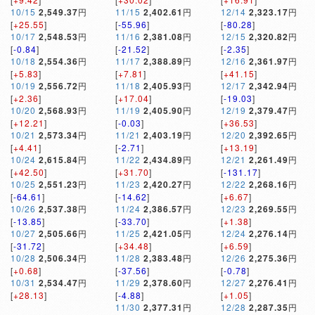
10/15
2,549.37
円
11/15
2,402.61
円
12/14
2,323.17
円
[
+25.55
]
[
-55.96
]
[
-80.28
]
10/17
2,548.53
円
11/16
2,381.08
円
12/15
2,320.82
円
[
-0.84
]
[
-21.52
]
[
-2.35
]
10/18
2,554.36
円
11/17
2,388.89
円
12/16
2,361.97
円
[
+5.83
]
[
+7.81
]
[
+41.15
]
10/19
2,556.72
円
11/18
2,405.93
円
12/17
2,342.94
円
[
+2.36
]
[
+17.04
]
[
-19.03
]
10/20
2,568.93
円
11/19
2,405.90
円
12/19
2,379.47
円
[
+12.21
]
[
-0.03
]
[
+36.53
]
10/21
2,573.34
円
11/21
2,403.19
円
12/20
2,392.65
円
[
+4.41
]
[
-2.71
]
[
+13.19
]
10/24
2,615.84
円
11/22
2,434.89
円
12/21
2,261.49
円
[
+42.50
]
[
+31.70
]
[
-131.17
]
10/25
2,551.23
円
11/23
2,420.27
円
12/22
2,268.16
円
[
-64.61
]
[
-14.62
]
[
+6.67
]
10/26
2,537.38
円
11/24
2,386.57
円
12/23
2,269.55
円
[
-13.85
]
[
-33.70
]
[
+1.38
]
10/27
2,505.66
円
11/25
2,421.05
円
12/24
2,276.14
円
[
-31.72
]
[
+34.48
]
[
+6.59
]
10/28
2,506.34
円
11/28
2,383.48
円
12/26
2,275.36
円
[
+0.68
]
[
-37.56
]
[
-0.78
]
10/31
2,534.47
円
11/29
2,378.60
円
12/27
2,276.41
円
[
+28.13
]
[
-4.88
]
[
+1.05
]
11/30
2,377.31
円
12/28
2,287.35
円