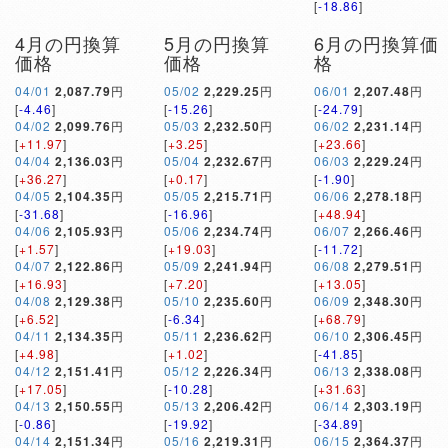
[
-18.86
]
4月の円換算
5月の円換算
6月の円換算価
価格
価格
格
04/01
2,087.79
円
05/02
2,229.25
円
06/01
2,207.48
円
[
-4.46
]
[
-15.26
]
[
-24.79
]
04/02
2,099.76
円
05/03
2,232.50
円
06/02
2,231.14
円
[
+11.97
]
[
+3.25
]
[
+23.66
]
04/04
2,136.03
円
05/04
2,232.67
円
06/03
2,229.24
円
[
+36.27
]
[
+0.17
]
[
-1.90
]
04/05
2,104.35
円
05/05
2,215.71
円
06/06
2,278.18
円
[
-31.68
]
[
-16.96
]
[
+48.94
]
04/06
2,105.93
円
05/06
2,234.74
円
06/07
2,266.46
円
[
+1.57
]
[
+19.03
]
[
-11.72
]
04/07
2,122.86
円
05/09
2,241.94
円
06/08
2,279.51
円
[
+16.93
]
[
+7.20
]
[
+13.05
]
04/08
2,129.38
円
05/10
2,235.60
円
06/09
2,348.30
円
[
+6.52
]
[
-6.34
]
[
+68.79
]
04/11
2,134.35
円
05/11
2,236.62
円
06/10
2,306.45
円
[
+4.98
]
[
+1.02
]
[
-41.85
]
04/12
2,151.41
円
05/12
2,226.34
円
06/13
2,338.08
円
[
+17.05
]
[
-10.28
]
[
+31.63
]
04/13
2,150.55
円
05/13
2,206.42
円
06/14
2,303.19
円
[
-0.86
]
[
-19.92
]
[
-34.89
]
04/14
2,151.34
円
05/16
2,219.31
円
06/15
2,364.37
円