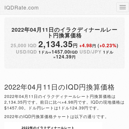
IQDRate.com
Tog
nav
2022年04月11日のイラクディナールレー
ト円換算価格
2,134.35
25,000 IQD
円
+4.98
(
+0.23%
)
円
USD/IQD
1457.00
USD/JPY
1ドル=
IQD
1ドル
124.39
=
円
2022年04月11日のIQD円換算価格
2022年04月11日のイラクディナールレート円換算価格は
2,134.35円です。前日に比べ+4.98円です。IQDの現地価格は
$1457.00。ドル円レートは1ドル124.39円です。
2022年のIQD円換算価格チャートは以下の通りです。
2022年のイラクディナールレート