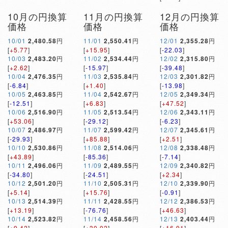
10月の円換算
11月の円換算
12月の円換算
価格
価格
価格
10/01
2,480.58
円
11/01
2,550.41
円
12/01
2,355.28
円
[
+5.77
]
[
+15.95
]
[
-22.03
]
10/03
2,483.20
円
11/02
2,534.44
円
12/02
2,315.80
円
[
+2.62
]
[
-15.97
]
[
-39.48
]
10/04
2,476.35
円
11/03
2,535.84
円
12/03
2,301.82
円
[
-6.84
]
[
+1.40
]
[
-13.98
]
10/05
2,463.85
円
11/04
2,542.67
円
12/05
2,349.34
円
[
-12.51
]
[
+6.83
]
[
+47.52
]
10/06
2,516.90
円
11/05
2,513.54
円
12/06
2,343.11
円
[
+53.06
]
[
-29.12
]
[
-6.23
]
10/07
2,486.97
円
11/07
2,599.42
円
12/07
2,345.61
円
[
-29.93
]
[
+85.88
]
[
+2.51
]
10/10
2,530.86
円
11/08
2,514.06
円
12/08
2,338.48
円
[
+43.89
]
[
-85.36
]
[
-7.14
]
10/11
2,496.06
円
11/09
2,489.55
円
12/09
2,340.82
円
[
-34.80
]
[
-24.51
]
[
+2.34
]
10/12
2,501.20
円
11/10
2,505.31
円
12/10
2,339.90
円
[
+5.14
]
[
+15.76
]
[
-0.91
]
10/13
2,514.39
円
11/11
2,428.55
円
12/12
2,386.53
円
[
+13.19
]
[
-76.76
]
[
+46.63
]
10/14
2,523.82
円
11/14
2,458.56
円
12/13
2,403.44
円
[
+9.42
]
[
+30.02
]
[
+16.91
]