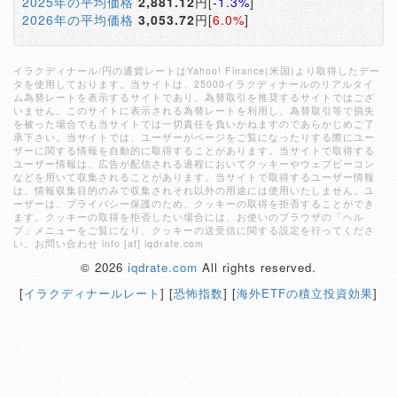
2025年の平均価格
2,881.12
円[
-1.3%
]
2026年の平均価格
3,053.72
円[
6.0%
]
イラクディナール/円の通貨レートはYahoo! Finance(米国)より取得したデー
タを使用しております。当サイトは、25000イラクディナールのリアルタイ
ム為替レートを表示するサイトであり、為替取引を推奨するサイトではござ
いません。このサイトに表示される為替レートを利用し、為替取引等で損失
を被った場合でも当サイトでは一切責任を負いかねますのであらかじめご了
承下さい。当サイトでは、ユーザーがページをご覧になったりする際にユー
ザーに関する情報を自動的に取得することがあります。当サイトで取得する
ユーザー情報は、広告が配信される過程においてクッキーやウェブビーコン
などを用いて収集されることがあります。当サイトで取得するユーザー情報
は、情報収集目的のみで収集されそれ以外の用途には使用いたしません。ユ
ーザーは、プライバシー保護のため、クッキーの取得を拒否することができ
ます。クッキーの取得を拒否したい場合には、お使いのブラウザの「ヘル
プ」メニューをご覧になり、クッキーの送受信に関する設定を行ってくださ
い。お問い合わせ info [at] iqdrate.com
© 2026
iqdrate.com
All rights reserved.
[
イラクディナールレート
] [
恐怖指数
] [
海外ETFの積立投資効果
]