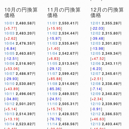
10月の円換算
11月の円換算
12月の円換算
価格
価格
価格
10/01
2,480.58
円
11/01
2,550.41
円
12/01
2,355.28
円
[
+5.77
]
[
+15.95
]
[
-22.03
]
10/03
2,483.20
円
11/02
2,534.44
円
12/02
2,315.80
円
[
+2.62
]
[
-15.97
]
[
-39.48
]
10/04
2,476.35
円
11/03
2,535.84
円
12/03
2,301.82
円
[
-6.84
]
[
+1.40
]
[
-13.98
]
10/05
2,463.85
円
11/04
2,542.67
円
12/05
2,349.34
円
[
-12.51
]
[
+6.83
]
[
+47.52
]
10/06
2,516.90
円
11/05
2,513.54
円
12/06
2,343.11
円
[
+53.06
]
[
-29.12
]
[
-6.23
]
10/07
2,486.97
円
11/07
2,599.42
円
12/07
2,345.61
円
[
-29.93
]
[
+85.88
]
[
+2.51
]
10/10
2,530.86
円
11/08
2,514.06
円
12/08
2,338.48
円
[
+43.89
]
[
-85.36
]
[
-7.14
]
10/11
2,496.06
円
11/09
2,489.55
円
12/09
2,340.82
円
[
-34.80
]
[
-24.51
]
[
+2.34
]
10/12
2,501.20
円
11/10
2,505.31
円
12/10
2,339.90
円
[
+5.14
]
[
+15.76
]
[
-0.91
]
10/13
2,514.39
円
11/11
2,428.55
円
12/12
2,386.53
円
[
+13.19
]
[
-76.76
]
[
+46.63
]
10/14
2,523.82
円
11/14
2,458.56
円
12/13
2,403.44
円
[
+9.42
]
[
+30.02
]
[
+16.91
]