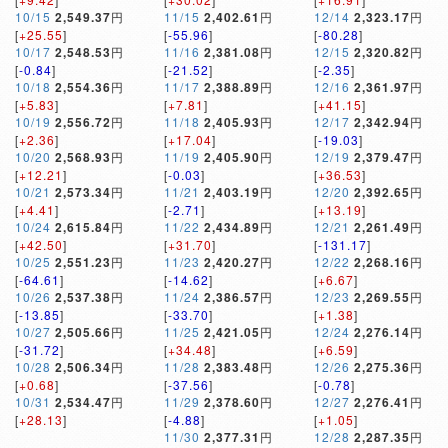
10/15
2,549.37
円
11/15
2,402.61
円
12/14
2,323.17
円
[
+25.55
]
[
-55.96
]
[
-80.28
]
10/17
2,548.53
円
11/16
2,381.08
円
12/15
2,320.82
円
[
-0.84
]
[
-21.52
]
[
-2.35
]
10/18
2,554.36
円
11/17
2,388.89
円
12/16
2,361.97
円
[
+5.83
]
[
+7.81
]
[
+41.15
]
10/19
2,556.72
円
11/18
2,405.93
円
12/17
2,342.94
円
[
+2.36
]
[
+17.04
]
[
-19.03
]
10/20
2,568.93
円
11/19
2,405.90
円
12/19
2,379.47
円
[
+12.21
]
[
-0.03
]
[
+36.53
]
10/21
2,573.34
円
11/21
2,403.19
円
12/20
2,392.65
円
[
+4.41
]
[
-2.71
]
[
+13.19
]
10/24
2,615.84
円
11/22
2,434.89
円
12/21
2,261.49
円
[
+42.50
]
[
+31.70
]
[
-131.17
]
10/25
2,551.23
円
11/23
2,420.27
円
12/22
2,268.16
円
[
-64.61
]
[
-14.62
]
[
+6.67
]
10/26
2,537.38
円
11/24
2,386.57
円
12/23
2,269.55
円
[
-13.85
]
[
-33.70
]
[
+1.38
]
10/27
2,505.66
円
11/25
2,421.05
円
12/24
2,276.14
円
[
-31.72
]
[
+34.48
]
[
+6.59
]
10/28
2,506.34
円
11/28
2,383.48
円
12/26
2,275.36
円
[
+0.68
]
[
-37.56
]
[
-0.78
]
10/31
2,534.47
円
11/29
2,378.60
円
12/27
2,276.41
円
[
+28.13
]
[
-4.88
]
[
+1.05
]
11/30
2,377.31
円
12/28
2,287.35
円