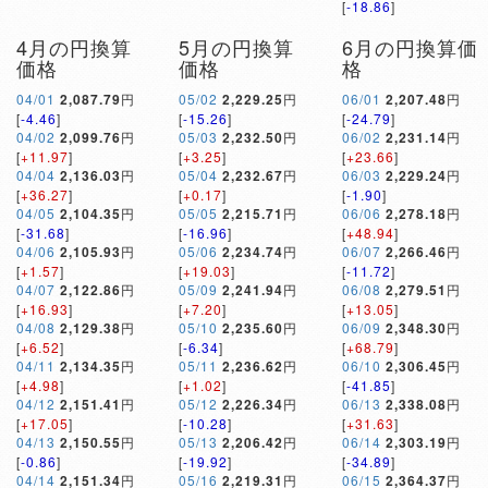
[
-18.86
]
4月の円換算
5月の円換算
6月の円換算価
価格
価格
格
04/01
2,087.79
円
05/02
2,229.25
円
06/01
2,207.48
円
[
-4.46
]
[
-15.26
]
[
-24.79
]
04/02
2,099.76
円
05/03
2,232.50
円
06/02
2,231.14
円
[
+11.97
]
[
+3.25
]
[
+23.66
]
04/04
2,136.03
円
05/04
2,232.67
円
06/03
2,229.24
円
[
+36.27
]
[
+0.17
]
[
-1.90
]
04/05
2,104.35
円
05/05
2,215.71
円
06/06
2,278.18
円
[
-31.68
]
[
-16.96
]
[
+48.94
]
04/06
2,105.93
円
05/06
2,234.74
円
06/07
2,266.46
円
[
+1.57
]
[
+19.03
]
[
-11.72
]
04/07
2,122.86
円
05/09
2,241.94
円
06/08
2,279.51
円
[
+16.93
]
[
+7.20
]
[
+13.05
]
04/08
2,129.38
円
05/10
2,235.60
円
06/09
2,348.30
円
[
+6.52
]
[
-6.34
]
[
+68.79
]
04/11
2,134.35
円
05/11
2,236.62
円
06/10
2,306.45
円
[
+4.98
]
[
+1.02
]
[
-41.85
]
04/12
2,151.41
円
05/12
2,226.34
円
06/13
2,338.08
円
[
+17.05
]
[
-10.28
]
[
+31.63
]
04/13
2,150.55
円
05/13
2,206.42
円
06/14
2,303.19
円
[
-0.86
]
[
-19.92
]
[
-34.89
]
04/14
2,151.34
円
05/16
2,219.31
円
06/15
2,364.37
円