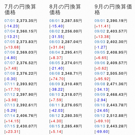
7月の円換算
8月の円換算
9月の円換算価
価格
価格
格
07/01
2,373.35
円
08/01
2,287.55
円
09/01
2,390.19
円
[
-14.23
]
[
-15.40
]
[
+11.41
]
07/04
2,360.15
円
08/02
2,256.00
円
09/02
2,403.57
円
[
-13.21
]
[
-31.55
]
[
+13.38
]
07/05
2,373.83
円
08/03
2,287.04
円
09/03
2,402.30
円
[
+13.68
]
[
+31.04
]
[
-1.27
]
07/06
2,369.03
円
08/04
2,295.41
円
09/05
2,408.95
円
[
-4.80
]
[
+8.37
]
[
+6.65
]
07/07
2,376.52
円
08/05
2,274.01
円
09/06
2,409.57
円
[
+7.48
]
[
-21.40
]
[
+0.62
]
07/08
2,376.22
円
08/08
2,348.71
円
09/07
2,505.50
円
[
-0.30
]
[
+74.70
]
[
+95.92
]
07/11
2,393.92
円
08/09
2,310.49
円
09/08
2,471.36
円
[
+17.70
]
[
-38.22
]
[
-34.13
]
07/12
2,397.90
円
08/10
2,318.07
円
09/09
2,468.43
円
[
+3.98
]
[
+7.59
]
[
-2.94
]
07/13
2,392.61
円
08/11
2,276.05
円
09/10
2,443.78
円
[
-5.29
]
[
-42.03
]
[
-24.65
]
07/14
2,406.76
円
08/12
2,280.35
円
09/12
2,512.88
円
[
+14.15
]
[
+4.30
]
[
+69.10
]
07/15
2,430.07
円
08/15
2,285.49
円
09/13
2,443.28
円
[
+23.31
]
[
+5.14
]
[
-69.60
]