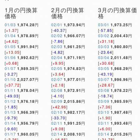
1月の円換算
2月の円換算
3月の円換算価
価格
価格
格
01/03
1,974.28
円
02/01
1,973.94
円
03/01
1,973.25
円
[
+1.37
]
[
-40.37
]
[
-57.85
]
01/04
1,978.89
円
02/02
1,966.07
円
03/02
2,004.43
円
[
+4.62
]
[
-7.86
]
[
+31.18
]
01/05
1,991.94
円
02/03
1,961.25
円
03/03
1,980.80
円
[
+13.05
]
[
-4.82
]
[
-23.64
]
01/06
1,992.62
円
02/04
1,971.19
円
03/04
2,011.48
円
[
+0.68
]
[
+9.95
]
[
+30.68
]
01/07
1,989.35
円
02/05
1,974.83
円
03/05
1,968.29
円
[
-3.27
]
[
+3.64
]
[
-43.19
]
01/10
2,027.07
円
02/07
1,977.01
円
03/07
1,996.96
円
[
+37.72
]
[
+2.18
]
[
+28.67
]
01/11
1,978.04
円
02/08
1,972.91
円
03/08
1,978.22
円
[
-49.03
]
[
-4.10
]
[
-18.74
]
01/12
1,976.18
円
02/09
2,015.86
円
03/09
1,985.59
円
[
-1.85
]
[
+42.96
]
[
+7.36
]
01/13
1,966.39
円
02/10
1,982.17
円
03/10
1,987.48
円
[
-9.79
]
[
-33.70
]
[
+1.90
]
01/14
1,956.79
円
02/11
1,991.25
円
03/11
1,993.48
円
[
-9.60
]
[
+9.08
]
[
+6.00
]
01/17
1,960.05
円
02/14
2,008.10
円
03/14
2,015.26
円
[
+3.26
]
[
+16.85
]
[
+21.78
]