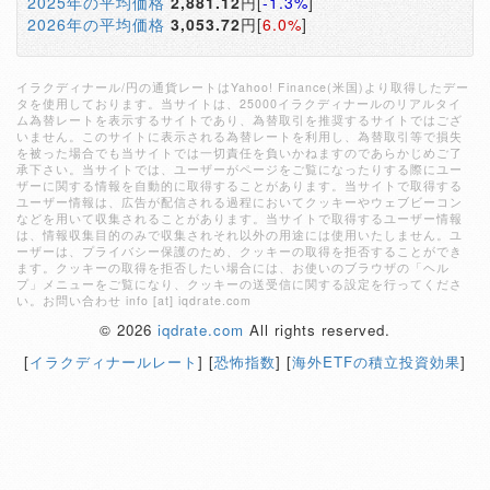
2025年の平均価格
2,881.12
円[
-1.3%
]
2026年の平均価格
3,053.72
円[
6.0%
]
イラクディナール/円の通貨レートはYahoo! Finance(米国)より取得したデー
タを使用しております。当サイトは、25000イラクディナールのリアルタイ
ム為替レートを表示するサイトであり、為替取引を推奨するサイトではござ
いません。このサイトに表示される為替レートを利用し、為替取引等で損失
を被った場合でも当サイトでは一切責任を負いかねますのであらかじめご了
承下さい。当サイトでは、ユーザーがページをご覧になったりする際にユー
ザーに関する情報を自動的に取得することがあります。当サイトで取得する
ユーザー情報は、広告が配信される過程においてクッキーやウェブビーコン
などを用いて収集されることがあります。当サイトで取得するユーザー情報
は、情報収集目的のみで収集されそれ以外の用途には使用いたしません。ユ
ーザーは、プライバシー保護のため、クッキーの取得を拒否することができ
ます。クッキーの取得を拒否したい場合には、お使いのブラウザの「ヘル
プ」メニューをご覧になり、クッキーの送受信に関する設定を行ってくださ
い。お問い合わせ info [at] iqdrate.com
© 2026
iqdrate.com
All rights reserved.
[
イラクディナールレート
] [
恐怖指数
] [
海外ETFの積立投資効果
]