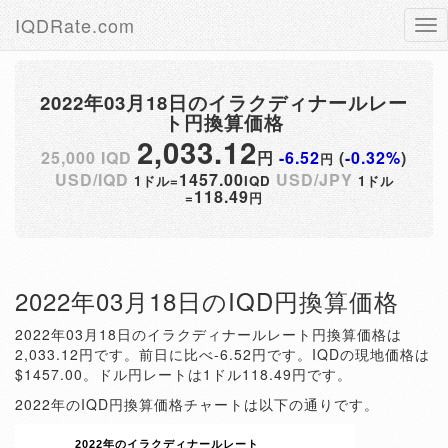
IQDRate.com
Tog
nav
2022年03月18日のイラクディナールレー
ト円換算価格
2,033.12
25,000 IQD
円
-6.52
(
-0.32%
)
円
USD/IQD
1457.00
USD/JPY
1ドル=
IQD
1ドル
118.49
=
円
2022年03月18日のIQD円換算価格
2022年03月18日のイラクディナールレート円換算価格は
2,033.12円です。前日に比べ-6.52円です。IQDの現地価格は
$1457.00。ドル円レートは1ドル118.49円です。
2022年のIQD円換算価格チャートは以下の通りです。
2022年のイラクディナールレート