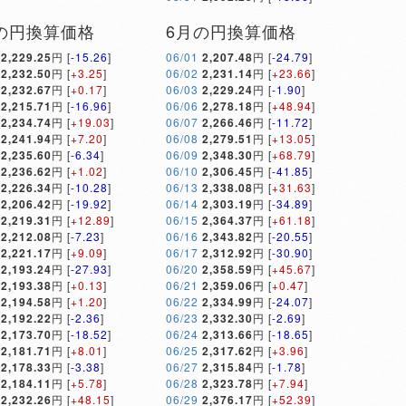
の円換算価格
6月の円換算価格
2,229.25
円 [
-15.26
]
06/01
2,207.48
円 [
-24.79
]
2,232.50
円 [
+3.25
]
06/02
2,231.14
円 [
+23.66
]
2,232.67
円 [
+0.17
]
06/03
2,229.24
円 [
-1.90
]
2,215.71
円 [
-16.96
]
06/06
2,278.18
円 [
+48.94
]
2,234.74
円 [
+19.03
]
06/07
2,266.46
円 [
-11.72
]
2,241.94
円 [
+7.20
]
06/08
2,279.51
円 [
+13.05
]
2,235.60
円 [
-6.34
]
06/09
2,348.30
円 [
+68.79
]
2,236.62
円 [
+1.02
]
06/10
2,306.45
円 [
-41.85
]
2,226.34
円 [
-10.28
]
06/13
2,338.08
円 [
+31.63
]
2,206.42
円 [
-19.92
]
06/14
2,303.19
円 [
-34.89
]
2,219.31
円 [
+12.89
]
06/15
2,364.37
円 [
+61.18
]
2,212.08
円 [
-7.23
]
06/16
2,343.82
円 [
-20.55
]
2,221.17
円 [
+9.09
]
06/17
2,312.92
円 [
-30.90
]
2,193.24
円 [
-27.93
]
06/20
2,358.59
円 [
+45.67
]
2,193.38
円 [
+0.13
]
06/21
2,359.06
円 [
+0.47
]
2,194.58
円 [
+1.20
]
06/22
2,334.99
円 [
-24.07
]
2,192.22
円 [
-2.36
]
06/23
2,332.30
円 [
-2.69
]
2,173.70
円 [
-18.52
]
06/24
2,313.66
円 [
-18.65
]
2,181.71
円 [
+8.01
]
06/25
2,317.62
円 [
+3.96
]
2,178.33
円 [
-3.38
]
06/27
2,315.84
円 [
-1.78
]
2,184.11
円 [
+5.78
]
06/28
2,323.78
円 [
+7.94
]
2,232.26
円 [
+48.15
]
06/29
2,376.17
円 [
+52.39
]