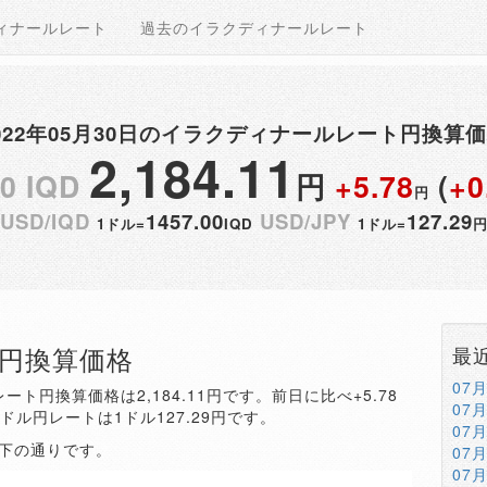
ィナールレート
過去のイラクディナールレート
022年05月30日のイラクディナールレート円換算
2,184.11
00 IQD
円
+5.78
(
+0
円
USD/IQD
1457.00
USD/JPY
127.29
1ドル=
IQD
1ドル=
QD円換算価格
最
07
ート円換算価格は2,184.11円です。前日に比べ+5.78
07
。ドル円レートは1ドル127.29円です。
07
以下の通りです。
07
07