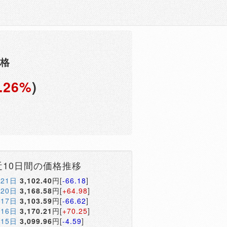
価格
.26%
)
円
近10日間の価格推移
月21日
3,102.40
円[
-66.18
]
月20日
3,168.58
円[
+64.98
]
月17日
3,103.59
円[
-66.62
]
月16日
3,170.21
円[
+70.25
]
月15日
3,099.96
円[
-4.59
]