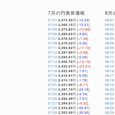
7月の円換算価格
8月
07/01
2,373.35
円 [
-14.23
]
08/01
07/04
2,360.15
円 [
-13.21
]
08/02
07/05
2,373.83
円 [
+13.68
]
08/03
07/06
2,369.03
円 [
-4.80
]
08/04
07/07
2,376.52
円 [
+7.48
]
08/05
07/08
2,376.22
円 [
-0.30
]
08/08
07/11
2,393.92
円 [
+17.70
]
08/09
07/12
2,397.90
円 [
+3.98
]
08/10
07/13
2,392.61
円 [
-5.29
]
08/11
07/14
2,406.76
円 [
+14.15
]
08/12
07/15
2,430.07
円 [
+23.31
]
08/15
07/18
2,422.46
円 [
-7.61
]
08/16
07/19
2,416.91
円 [
-5.55
]
08/17
07/20
2,415.13
円 [
-1.78
]
08/18
07/21
2,421.90
円 [
+6.77
]
08/19
07/22
2,397.74
円 [
-24.16
]
08/22
07/25
2,393.00
円 [
-4.74
]
08/23
07/26
2,385.49
円 [
-7.51
]
08/24
07/27
2,394.81
円 [
+9.32
]
08/25
07/28
2,333.85
円 [
-60.97
]
08/26
07/29
2,302.95
円 [
-30.90
]
08/29