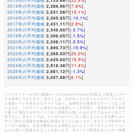
2013年の平均価格
2,125.88
円[
22.8%
]
2014年の平均価格
2,286.96
円[
7.6%
]
2015年の平均価格
2,631.58
円[
15.1%
]
2016年の平均価格
2,365.85
円[
-10.1%
]
2017年の平均価格
2,431.11
円[
2.8%
]
2018年の平均価格
2,340.00
円[
-3.7%
]
2019年の平均価格
2,306.05
円[
-1.5%
]
2020年の平均価格
2,248.11
円[
-2.5%
]
2021年の平均価格
1,890.73
円[
-15.9%
]
2022年の平均価格
2,268.03
円[
20.0%
]
2023年の平均価格
2,620.60
円[
15.5%
]
2024年の平均価格
2,918.48
円[
11.4%
]
2025年の平均価格
2,881.12
円[
-1.3%
]
2026年の平均価格
3,057.88
円[
6.1%
]
イラクディナール/円の通貨レートはYahoo! Finance(米国)より取得したデー
タを使用しております。当サイトは、25000イラクディナールのリアルタイ
ム為替レートを表示するサイトであり、為替取引を推奨するサイトではござ
いません。このサイトに表示される為替レートを利用し、為替取引等で損失
を被った場合でも当サイトでは一切責任を負いかねますのであらかじめご了
承下さい。当サイトでは、ユーザーがページをご覧になったりする際にユー
ザーに関する情報を自動的に取得することがあります。当サイトで取得する
ユーザー情報は、広告が配信される過程においてクッキーやウェブビーコン
などを用いて収集されることがあります。当サイトで取得するユーザー情報