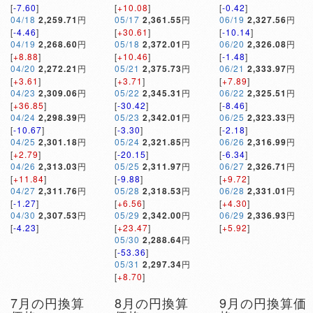
[
-7.60
]
[
+10.08
]
[
-0.42
]
04/18
2,259.71
円
05/17
2,361.55
円
06/19
2,327.56
円
[
-4.46
]
[
+30.61
]
[
-10.14
]
04/19
2,268.60
円
05/18
2,372.01
円
06/20
2,326.08
円
[
+8.88
]
[
+10.46
]
[
-1.48
]
04/20
2,272.21
円
05/21
2,375.73
円
06/21
2,333.97
円
[
+3.61
]
[
+3.71
]
[
+7.89
]
04/23
2,309.06
円
05/22
2,345.31
円
06/22
2,325.51
円
[
+36.85
]
[
-30.42
]
[
-8.46
]
04/24
2,298.39
円
05/23
2,342.01
円
06/25
2,323.33
円
[
-10.67
]
[
-3.30
]
[
-2.18
]
04/25
2,301.18
円
05/24
2,321.85
円
06/26
2,316.99
円
[
+2.79
]
[
-20.15
]
[
-6.34
]
04/26
2,313.03
円
05/25
2,311.97
円
06/27
2,326.71
円
[
+11.84
]
[
-9.88
]
[
+9.72
]
04/27
2,311.76
円
05/28
2,318.53
円
06/28
2,331.01
円
[
-1.27
]
[
+6.56
]
[
+4.30
]
04/30
2,307.53
円
05/29
2,342.00
円
06/29
2,336.93
円
[
-4.23
]
[
+23.47
]
[
+5.92
]
05/30
2,288.64
円
[
-53.36
]
05/31
2,297.34
円
[
+8.70
]
7月の円換算
8月の円換算
9月の円換算価