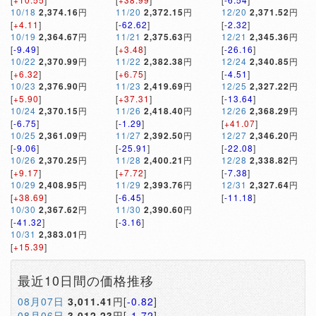
10/18
2,374.16
円
11/20
2,372.15
円
12/20
2,371.52
円
[
+4.11
]
[
-62.62
]
[
-2.32
]
10/19
2,364.67
円
11/21
2,375.63
円
12/21
2,345.36
円
[
-9.49
]
[
+3.48
]
[
-26.16
]
10/22
2,370.99
円
11/22
2,382.38
円
12/24
2,340.85
円
[
+6.32
]
[
+6.75
]
[
-4.51
]
10/23
2,376.90
円
11/23
2,419.69
円
12/25
2,327.22
円
[
+5.90
]
[
+37.31
]
[
-13.64
]
10/24
2,370.15
円
11/26
2,418.40
円
12/26
2,368.29
円
[
-6.75
]
[
-1.29
]
[
+41.07
]
10/25
2,361.09
円
11/27
2,392.50
円
12/27
2,346.20
円
[
-9.06
]
[
-25.91
]
[
-22.08
]
10/26
2,370.25
円
11/28
2,400.21
円
12/28
2,338.82
円
[
+9.17
]
[
+7.72
]
[
-7.38
]
10/29
2,408.95
円
11/29
2,393.76
円
12/31
2,327.64
円
[
+38.69
]
[
-6.45
]
[
-11.18
]
10/30
2,367.62
円
11/30
2,390.60
円
[
-41.32
]
[
-3.16
]
10/31
2,383.01
円
[
+15.39
]
最近10日間の価格推移
08月07日
3,011.41
円[
-0.82
]
08月06日
3,012.23
円[
-1.72
]