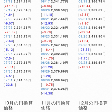
07/18
2,384.18
円
08/17
2,341.77
円
09/19
2,366.78
円
[
+15.50
]
[
+8.86
]
[
+12.44
]
07/19
2,379.54
円
08/20
2,330.59
円
09/20
2,369.62
円
[
-4.64
]
[
-11.18
]
[
+2.84
]
07/20
2,370.46
円
08/21
2,317.66
円
09/21
2,371.42
円
[
-9.07
]
[
-12.93
]
[
+1.80
]
07/23
2,394.35
円
08/22
2,321.46
円
09/24
2,410.66
円
[
+23.89
]
[
+3.79
]
[
+39.24
]
07/24
2,386.72
円
08/23
2,331.16
円
09/25
2,411.90
円
[
-7.63
]
[
+9.70
]
[
+1.24
]
07/25
2,381.60
円
08/24
2,347.60
円
09/26
2,383.33
円
[
-5.12
]
[
+16.44
]
[
-28.56
]
07/26
2,374.07
円
08/27
2,392.30
円
09/27
2,375.63
円
[
-7.54
]
[
+44.70
]
[
-7.70
]
07/27
2,379.88
円
08/28
2,381.10
円
09/28
2,389.54
円
[
+5.81
]
[
-11.20
]
[
+13.91
]
07/30
2,375.37
円
08/29
2,379.89
円
[
-4.51
]
[
-1.20
]
07/31
2,341.56
円
08/30
2,390.64
円
[
-33.81
]
[
+10.75
]
08/31
2,376.26
円
[
-14.38
]
10月の円換算
11月の円換算
12月の円換算
価格
価格
価格