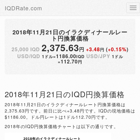
IQDRate.com
Tog
nav
2018年11月21日のイラクディナールレー
ト円換算価格
2,375.63
25,000 IQD
円
+3.48
(
+0.15%
)
円
USD/IQD
1186.00
USD/JPY
1ドル=
IQD
1ドル
112.70
=
円
2018年11月21日のIQD円換算価格
2018年11月21日のイラクディナールレート円換算価格は
2,375.63円です。前日に比べ+3.48円です。IQDの現地価格は
$1186.00。ドル円レートは1ドル112.70円です。
2018年のIQD円換算価格チャートは以下の通りです。
2018年のイラクディナールレート