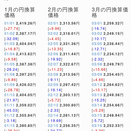
1月の円換算
2月の円換算
3月の円換算価
価格
価格
格
01/01
2,419.26
円
02/01
2,313.56
円
03/01
2,259.32
円
[
+27.74
]
[
+9.96
]
[
-16.74
]
01/02
2,387.17
円
02/02
2,318.01
円
03/02
2,249.15
円
[
-32.09
]
[
+4.45
]
[
-10.17
]
01/03
2,404.04
円
02/05
2,331.36
円
03/05
2,236.44
円
[
+16.87
]
[
+13.35
]
[
-12.71
]
01/04
2,413.62
円
02/06
2,311.44
円
03/07
2,234.12
円
[
+9.58
]
[
-19.92
]
[
-2.32
]
01/05
2,387.38
円
02/07
2,322.67
円
03/08
2,249.79
円
[
-26.24
]
[
+11.23
]
[
+15.66
]
01/08
2,397.25
円
02/08
2,313.56
円
03/09
2,254.45
円
[
+9.86
]
[
-9.11
]
[
+4.66
]
01/09
2,426.02
円
02/09
2,297.42
円
03/12
2,264.62
円
[
+28.78
]
[
-16.14
]
[
+10.17
]
01/10
2,404.05
円
02/12
2,303.13
円
03/13
2,249.36
円
[
-21.97
]
[
+5.72
]
[
-15.25
]
01/11
2,359.02
円
02/13
2,300.80
円
03/14
2,254.66
円
[
-45.03
]
[
-2.33
]
[
+5.29
]
01/12
2,355.84
円
02/14
2,281.12
円
03/15
2,248.94
円
[
-3.18
]
[
-19.69
]
[
-5.72
]
01/15
2,380.85
円
02/15
2,256.35
円
03/16
2,252.33
円
[
+25.01
]
[
-24.77
]
[
+3.39
]