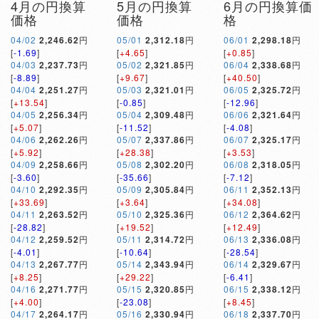
4月の円換算
5月の円換算
6月の円換算価
価格
価格
格
04/02
2,246.62
円
05/01
2,312.18
円
06/01
2,298.18
円
[
-1.69
]
[
+4.65
]
[
+0.85
]
04/03
2,237.73
円
05/02
2,321.85
円
06/04
2,338.68
円
[
-8.89
]
[
+9.67
]
[
+40.50
]
04/04
2,251.27
円
05/03
2,321.01
円
06/05
2,325.72
円
[
+13.54
]
[
-0.85
]
[
-12.96
]
04/05
2,256.34
円
05/04
2,309.48
円
06/06
2,321.64
円
[
+5.07
]
[
-11.52
]
[
-4.08
]
04/06
2,262.26
円
05/07
2,337.86
円
06/07
2,325.17
円
[
+5.92
]
[
+28.38
]
[
+3.53
]
04/09
2,258.66
円
05/08
2,302.20
円
06/08
2,318.05
円
[
-3.60
]
[
-35.66
]
[
-7.12
]
04/10
2,292.35
円
05/09
2,305.84
円
06/11
2,352.13
円
[
+33.69
]
[
+3.64
]
[
+34.08
]
04/11
2,263.52
円
05/10
2,325.36
円
06/12
2,364.62
円
[
-28.82
]
[
+19.52
]
[
+12.49
]
04/12
2,259.52
円
05/11
2,314.72
円
06/13
2,336.08
円
[
-4.01
]
[
-10.64
]
[
-28.54
]
04/13
2,267.77
円
05/14
2,343.94
円
06/14
2,329.67
円
[
+8.25
]
[
+29.22
]
[
-6.41
]
04/16
2,271.77
円
05/15
2,320.85
円
06/15
2,338.12
円
[
+4.00
]
[
-23.08
]
[
+8.45
]
04/17
2,264.17
円
05/16
2,330.94
円
06/18
2,337.70
円