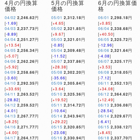
4月の円換算
5月の円換算
6月の円換算価
価格
価格
格
04/02
2,246.62
円
05/01
2,312.18
円
06/01
2,298.18
円
[
-1.69
]
[
+4.65
]
[
+0.85
]
04/03
2,237.73
円
05/02
2,321.85
円
06/04
2,338.68
円
[
-8.89
]
[
+9.67
]
[
+40.50
]
04/04
2,251.27
円
05/03
2,321.01
円
06/05
2,325.72
円
[
+13.54
]
[
-0.85
]
[
-12.96
]
04/05
2,256.34
円
05/04
2,309.48
円
06/06
2,321.64
円
[
+5.07
]
[
-11.52
]
[
-4.08
]
04/06
2,262.26
円
05/07
2,337.86
円
06/07
2,325.17
円
[
+5.92
]
[
+28.38
]
[
+3.53
]
04/09
2,258.66
円
05/08
2,302.20
円
06/08
2,318.05
円
[
-3.60
]
[
-35.66
]
[
-7.12
]
04/10
2,292.35
円
05/09
2,305.84
円
06/11
2,352.13
円
[
+33.69
]
[
+3.64
]
[
+34.08
]
04/11
2,263.52
円
05/10
2,325.36
円
06/12
2,364.62
円
[
-28.82
]
[
+19.52
]
[
+12.49
]
04/12
2,259.52
円
05/11
2,314.72
円
06/13
2,336.08
円
[
-4.01
]
[
-10.64
]
[
-28.54
]
04/13
2,267.77
円
05/14
2,343.94
円
06/14
2,329.67
円
[
+8.25
]
[
+29.22
]
[
-6.41
]
04/16
2,271.77
円
05/15
2,320.85
円
06/15
2,338.12
円
[
+4.00
]
[
-23.08
]
[
+8.45
]
04/17
2,264.17
円
05/16
2,330.94
円
06/18
2,337.70
円