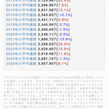
2013年の平均価格
2,125.88
円[
22.8%
]
2014年の平均価格
2,286.96
円[
7.6%
]
2015年の平均価格
2,631.58
円[
15.1%
]
2016年の平均価格
2,365.85
円[
-10.1%
]
2017年の平均価格
2,431.11
円[
2.8%
]
2018年の平均価格
2,340.00
円[
-3.7%
]
2019年の平均価格
2,306.05
円[
-1.5%
]
2020年の平均価格
2,248.11
円[
-2.5%
]
2021年の平均価格
1,890.73
円[
-15.9%
]
2022年の平均価格
2,268.03
円[
20.0%
]
2023年の平均価格
2,620.60
円[
15.5%
]
2024年の平均価格
2,918.48
円[
11.4%
]
2025年の平均価格
2,881.12
円[
-1.3%
]
2026年の平均価格
3,057.95
円[
6.1%
]
イラクディナール/円の通貨レートはYahoo! Finance(米国)より取得したデー
タを使用しております。当サイトは、25000イラクディナールのリアルタイ
ム為替レートを表示するサイトであり、為替取引を推奨するサイトではござ
いません。このサイトに表示される為替レートを利用し、為替取引等で損失
を被った場合でも当サイトでは一切責任を負いかねますのであらかじめご了
承下さい。当サイトでは、ユーザーがページをご覧になったりする際にユー
ザーに関する情報を自動的に取得することがあります。当サイトで取得する
ユーザー情報は、広告が配信される過程においてクッキーやウェブビーコン
などを用いて収集されることがあります。当サイトで取得するユーザー情報