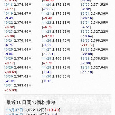
10/18
2,374.16
円
11/20
2,372.15
円
12/20
2,371.52
円
[
+4.11
]
[
-62.62
]
[
-2.32
]
10/19
2,364.67
円
11/21
2,375.63
円
12/21
2,345.36
円
[
-9.49
]
[
+3.48
]
[
-26.16
]
10/22
2,370.99
円
11/22
2,382.38
円
12/24
2,340.85
円
[
+6.32
]
[
+6.75
]
[
-4.51
]
10/23
2,376.90
円
11/23
2,419.69
円
12/25
2,327.22
円
[
+5.90
]
[
+37.31
]
[
-13.64
]
10/24
2,370.15
円
11/26
2,418.40
円
12/26
2,368.29
円
[
-6.75
]
[
-1.29
]
[
+41.07
]
10/25
2,361.09
円
11/27
2,392.50
円
12/27
2,346.20
円
[
-9.06
]
[
-25.91
]
[
-22.08
]
10/26
2,370.25
円
11/28
2,400.21
円
12/28
2,338.82
円
[
+9.17
]
[
+7.72
]
[
-7.38
]
10/29
2,408.95
円
11/29
2,393.76
円
12/31
2,327.64
円
[
+38.69
]
[
-6.45
]
[
-11.18
]
10/30
2,367.62
円
11/30
2,390.60
円
[
-41.32
]
[
-3.16
]
10/31
2,383.01
円
[
+15.39
]
最近10日間の価格推移
08月07日
3,022.72
円[
+10.49
]
08月06日
3,012.23
円[
-1.72
]