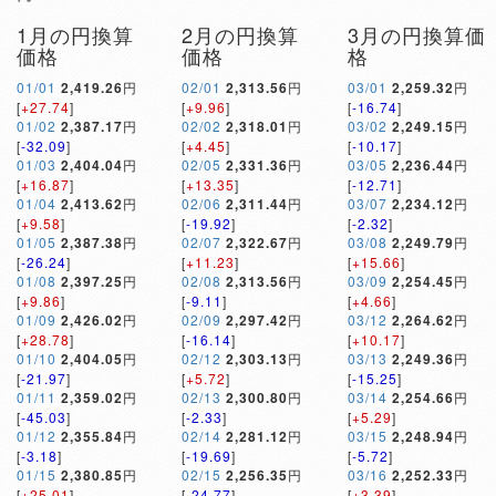
1月の円換算
2月の円換算
3月の円換算価
価格
価格
格
01/01
2,419.26
円
02/01
2,313.56
円
03/01
2,259.32
円
[
+27.74
]
[
+9.96
]
[
-16.74
]
01/02
2,387.17
円
02/02
2,318.01
円
03/02
2,249.15
円
[
-32.09
]
[
+4.45
]
[
-10.17
]
01/03
2,404.04
円
02/05
2,331.36
円
03/05
2,236.44
円
[
+16.87
]
[
+13.35
]
[
-12.71
]
01/04
2,413.62
円
02/06
2,311.44
円
03/07
2,234.12
円
[
+9.58
]
[
-19.92
]
[
-2.32
]
01/05
2,387.38
円
02/07
2,322.67
円
03/08
2,249.79
円
[
-26.24
]
[
+11.23
]
[
+15.66
]
01/08
2,397.25
円
02/08
2,313.56
円
03/09
2,254.45
円
[
+9.86
]
[
-9.11
]
[
+4.66
]
01/09
2,426.02
円
02/09
2,297.42
円
03/12
2,264.62
円
[
+28.78
]
[
-16.14
]
[
+10.17
]
01/10
2,404.05
円
02/12
2,303.13
円
03/13
2,249.36
円
[
-21.97
]
[
+5.72
]
[
-15.25
]
01/11
2,359.02
円
02/13
2,300.80
円
03/14
2,254.66
円
[
-45.03
]
[
-2.33
]
[
+5.29
]
01/12
2,355.84
円
02/14
2,281.12
円
03/15
2,248.94
円
[
-3.18
]
[
-19.69
]
[
-5.72
]
01/15
2,380.85
円
02/15
2,256.35
円
03/16
2,252.33
円
[
+25.01
]
[
-24.77
]
[
+3.39
]