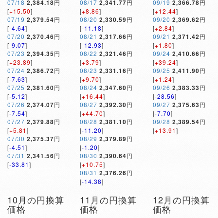
07/18
2,384.18
円
08/17
2,341.77
円
09/19
2,366.78
円
[
+15.50
]
[
+8.86
]
[
+12.44
]
07/19
2,379.54
円
08/20
2,330.59
円
09/20
2,369.62
円
[
-4.64
]
[
-11.18
]
[
+2.84
]
07/20
2,370.46
円
08/21
2,317.66
円
09/21
2,371.42
円
[
-9.07
]
[
-12.93
]
[
+1.80
]
07/23
2,394.35
円
08/22
2,321.46
円
09/24
2,410.66
円
[
+23.89
]
[
+3.79
]
[
+39.24
]
07/24
2,386.72
円
08/23
2,331.16
円
09/25
2,411.90
円
[
-7.63
]
[
+9.70
]
[
+1.24
]
07/25
2,381.60
円
08/24
2,347.60
円
09/26
2,383.33
円
[
-5.12
]
[
+16.44
]
[
-28.56
]
07/26
2,374.07
円
08/27
2,392.30
円
09/27
2,375.63
円
[
-7.54
]
[
+44.70
]
[
-7.70
]
07/27
2,379.88
円
08/28
2,381.10
円
09/28
2,389.54
円
[
+5.81
]
[
-11.20
]
[
+13.91
]
07/30
2,375.37
円
08/29
2,379.89
円
[
-4.51
]
[
-1.20
]
07/31
2,341.56
円
08/30
2,390.64
円
[
-33.81
]
[
+10.75
]
08/31
2,376.26
円
[
-14.38
]
10月の円換算
11月の円換算
12月の円換算
価格
価格
価格