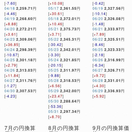
[
-7.60
]
[
+10.08
]
[
-0.42
]
04/18
2,259.71
円
05/17
2,361.55
円
06/19
2,327.56
円
[
-4.46
]
[
+30.61
]
[
-10.14
]
04/19
2,268.60
円
05/18
2,372.01
円
06/20
2,326.08
円
[
+8.88
]
[
+10.46
]
[
-1.48
]
04/20
2,272.21
円
05/21
2,375.73
円
06/21
2,333.97
円
[
+3.61
]
[
+3.71
]
[
+7.89
]
04/23
2,309.06
円
05/22
2,345.31
円
06/22
2,325.51
円
[
+36.85
]
[
-30.42
]
[
-8.46
]
04/24
2,298.39
円
05/23
2,342.01
円
06/25
2,323.33
円
[
-10.67
]
[
-3.30
]
[
-2.18
]
04/25
2,301.18
円
05/24
2,321.85
円
06/26
2,316.99
円
[
+2.79
]
[
-20.15
]
[
-6.34
]
04/26
2,313.03
円
05/25
2,311.97
円
06/27
2,326.71
円
[
+11.84
]
[
-9.88
]
[
+9.72
]
04/27
2,311.76
円
05/28
2,318.53
円
06/28
2,331.01
円
[
-1.27
]
[
+6.56
]
[
+4.30
]
04/30
2,307.53
円
05/29
2,342.00
円
06/29
2,336.93
円
[
-4.23
]
[
+23.47
]
[
+5.92
]
05/30
2,288.64
円
[
-53.36
]
05/31
2,297.34
円
[
+8.70
]
7月の円換算
8月の円換算
9月の円換算価