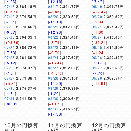
[
-4.63
]
[
-12.16
]
[
-7.47
]
07/18
2,384.18
円
08/17
2,341.77
円
09/19
2,366.78
円
[
+15.50
]
[
+8.86
]
[
+12.44
]
07/19
2,379.54
円
08/20
2,330.59
円
09/20
2,369.62
円
[
-4.64
]
[
-11.18
]
[
+2.84
]
07/20
2,370.46
円
08/21
2,317.66
円
09/21
2,371.42
円
[
-9.07
]
[
-12.93
]
[
+1.80
]
07/23
2,394.35
円
08/22
2,321.46
円
09/24
2,410.66
円
[
+23.89
]
[
+3.79
]
[
+39.24
]
07/24
2,386.72
円
08/23
2,331.16
円
09/25
2,411.90
円
[
-7.63
]
[
+9.70
]
[
+1.24
]
07/25
2,381.60
円
08/24
2,347.60
円
09/26
2,383.33
円
[
-5.12
]
[
+16.44
]
[
-28.56
]
07/26
2,374.07
円
08/27
2,392.30
円
09/27
2,375.63
円
[
-7.54
]
[
+44.70
]
[
-7.70
]
07/27
2,379.88
円
08/28
2,381.10
円
09/28
2,389.54
円
[
+5.81
]
[
-11.20
]
[
+13.91
]
07/30
2,375.37
円
08/29
2,379.89
円
[
-4.51
]
[
-1.20
]
07/31
2,341.56
円
08/30
2,390.64
円
[
-33.81
]
[
+10.75
]
08/31
2,376.26
円
[
-14.38
]
10月の円換算
11月の円換算
12月の円換算
価格
価格
価格