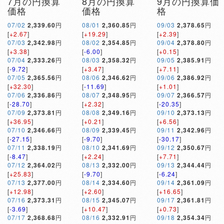
7月の円換算
8月の円換算
9月の円換算価
価格
価格
格
07/02
2,339.60
円
08/01
2,360.85
円
09/03
2,378.65
円
[
+2.67
]
[
+19.29
]
[
+2.39
]
07/03
2,342.98
円
08/02
2,354.85
円
09/04
2,378.80
円
[
+3.38
]
[
-6.00
]
[
+0.15
]
07/04
2,333.26
円
08/03
2,358.32
円
09/05
2,385.91
円
[
-9.72
]
[
+3.47
]
[
+7.11
]
07/05
2,365.56
円
08/06
2,346.62
円
09/06
2,386.92
円
[
+32.30
]
[
-11.69
]
[
+1.01
]
07/06
2,336.86
円
08/07
2,348.95
円
09/07
2,366.57
円
[
-28.70
]
[
+2.32
]
[
-20.35
]
07/09
2,373.81
円
08/08
2,349.16
円
09/10
2,373.13
円
[
+36.95
]
[
+0.21
]
[
+6.56
]
07/10
2,346.66
円
08/09
2,339.45
円
09/11
2,342.96
円
[
-27.15
]
[
-9.70
]
[
-30.17
]
07/11
2,338.19
円
08/10
2,341.69
円
09/12
2,350.67
円
[
-8.47
]
[
+2.24
]
[
+7.71
]
07/12
2,364.02
円
08/13
2,332.00
円
09/13
2,344.44
円
[
+25.83
]
[
-9.70
]
[
-6.24
]
07/13
2,377.00
円
08/14
2,334.60
円
09/14
2,361.09
円
[
+12.98
]
[
+2.60
]
[
+16.65
]
07/16
2,373.31
円
08/15
2,345.07
円
09/17
2,361.81
円
[
-3.69
]
[
+10.47
]
[
+0.73
]
07/17
2,368.68
円
08/16
2,332.91
円
09/18
2,354.34
円