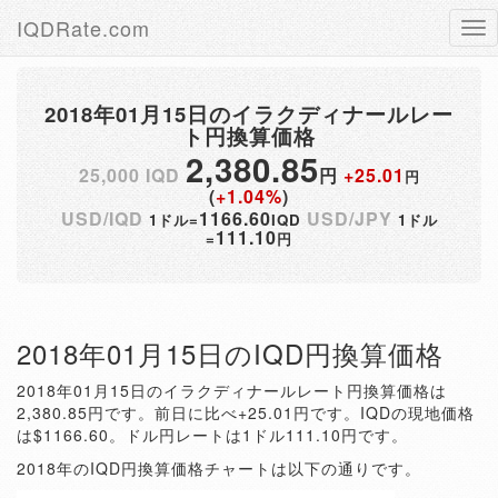
IQDRate.com
Tog
nav
2018年01月15日のイラクディナールレー
ト円換算価格
2,380.85
25,000 IQD
円
+25.01
円
(
+1.04%
)
USD/IQD
1166.60
USD/JPY
1ドル=
IQD
1ドル
111.10
=
円
2018年01月15日のIQD円換算価格
2018年01月15日のイラクディナールレート円換算価格は
2,380.85円です。前日に比べ+25.01円です。IQDの現地価格
は$1166.60。ドル円レートは1ドル111.10円です。
2018年のIQD円換算価格チャートは以下の通りです。