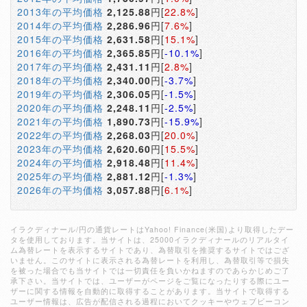
2013年の平均価格
2,125.88
円[
22.8%
]
2014年の平均価格
2,286.96
円[
7.6%
]
2015年の平均価格
2,631.58
円[
15.1%
]
2016年の平均価格
2,365.85
円[
-10.1%
]
2017年の平均価格
2,431.11
円[
2.8%
]
2018年の平均価格
2,340.00
円[
-3.7%
]
2019年の平均価格
2,306.05
円[
-1.5%
]
2020年の平均価格
2,248.11
円[
-2.5%
]
2021年の平均価格
1,890.73
円[
-15.9%
]
2022年の平均価格
2,268.03
円[
20.0%
]
2023年の平均価格
2,620.60
円[
15.5%
]
2024年の平均価格
2,918.48
円[
11.4%
]
2025年の平均価格
2,881.12
円[
-1.3%
]
2026年の平均価格
3,057.88
円[
6.1%
]
イラクディナール/円の通貨レートはYahoo! Finance(米国)より取得したデー
タを使用しております。当サイトは、25000イラクディナールのリアルタイ
ム為替レートを表示するサイトであり、為替取引を推奨するサイトではござ
いません。このサイトに表示される為替レートを利用し、為替取引等で損失
を被った場合でも当サイトでは一切責任を負いかねますのであらかじめご了
承下さい。当サイトでは、ユーザーがページをご覧になったりする際にユー
ザーに関する情報を自動的に取得することがあります。当サイトで取得する
ユーザー情報は、広告が配信される過程においてクッキーやウェブビーコン