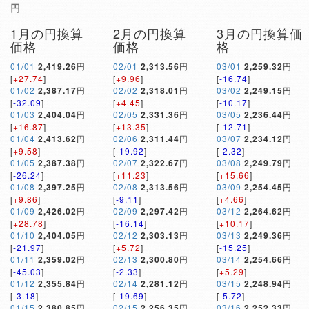
円
1月の円換算
2月の円換算
3月の円換算価
価格
価格
格
01/01
2,419.26
円
02/01
2,313.56
円
03/01
2,259.32
円
[
+27.74
]
[
+9.96
]
[
-16.74
]
01/02
2,387.17
円
02/02
2,318.01
円
03/02
2,249.15
円
[
-32.09
]
[
+4.45
]
[
-10.17
]
01/03
2,404.04
円
02/05
2,331.36
円
03/05
2,236.44
円
[
+16.87
]
[
+13.35
]
[
-12.71
]
01/04
2,413.62
円
02/06
2,311.44
円
03/07
2,234.12
円
[
+9.58
]
[
-19.92
]
[
-2.32
]
01/05
2,387.38
円
02/07
2,322.67
円
03/08
2,249.79
円
[
-26.24
]
[
+11.23
]
[
+15.66
]
01/08
2,397.25
円
02/08
2,313.56
円
03/09
2,254.45
円
[
+9.86
]
[
-9.11
]
[
+4.66
]
01/09
2,426.02
円
02/09
2,297.42
円
03/12
2,264.62
円
[
+28.78
]
[
-16.14
]
[
+10.17
]
01/10
2,404.05
円
02/12
2,303.13
円
03/13
2,249.36
円
[
-21.97
]
[
+5.72
]
[
-15.25
]
01/11
2,359.02
円
02/13
2,300.80
円
03/14
2,254.66
円
[
-45.03
]
[
-2.33
]
[
+5.29
]
01/12
2,355.84
円
02/14
2,281.12
円
03/15
2,248.94
円
[
-3.18
]
[
-19.69
]
[
-5.72
]
01/15
2,380.85
円
02/15
2,256.35
円
03/16
2,252.33
円