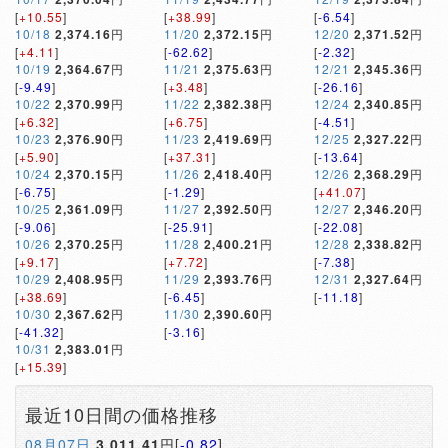
[
+10.55
]
[
+38.99
]
[
-6.54
]
10/18
2,374.16
円
11/20
2,372.15
円
12/20
2,371.52
円
[
+4.11
]
[
-62.62
]
[
-2.32
]
10/19
2,364.67
円
11/21
2,375.63
円
12/21
2,345.36
円
[
-9.49
]
[
+3.48
]
[
-26.16
]
10/22
2,370.99
円
11/22
2,382.38
円
12/24
2,340.85
円
[
+6.32
]
[
+6.75
]
[
-4.51
]
10/23
2,376.90
円
11/23
2,419.69
円
12/25
2,327.22
円
[
+5.90
]
[
+37.31
]
[
-13.64
]
10/24
2,370.15
円
11/26
2,418.40
円
12/26
2,368.29
円
[
-6.75
]
[
-1.29
]
[
+41.07
]
10/25
2,361.09
円
11/27
2,392.50
円
12/27
2,346.20
円
[
-9.06
]
[
-25.91
]
[
-22.08
]
10/26
2,370.25
円
11/28
2,400.21
円
12/28
2,338.82
円
[
+9.17
]
[
+7.72
]
[
-7.38
]
10/29
2,408.95
円
11/29
2,393.76
円
12/31
2,327.64
円
[
+38.69
]
[
-6.45
]
[
-11.18
]
10/30
2,367.62
円
11/30
2,390.60
円
[
-41.32
]
[
-3.16
]
10/31
2,383.01
円
[
+15.39
]
最近10日間の価格推移
08月07日
3,011.41
円[
-0.82
]