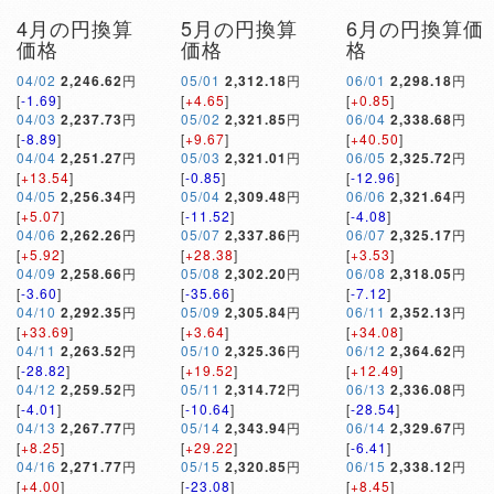
4月の円換算
5月の円換算
6月の円換算価
価格
価格
格
04/02
2,246.62
円
05/01
2,312.18
円
06/01
2,298.18
円
[
-1.69
]
[
+4.65
]
[
+0.85
]
04/03
2,237.73
円
05/02
2,321.85
円
06/04
2,338.68
円
[
-8.89
]
[
+9.67
]
[
+40.50
]
04/04
2,251.27
円
05/03
2,321.01
円
06/05
2,325.72
円
[
+13.54
]
[
-0.85
]
[
-12.96
]
04/05
2,256.34
円
05/04
2,309.48
円
06/06
2,321.64
円
[
+5.07
]
[
-11.52
]
[
-4.08
]
04/06
2,262.26
円
05/07
2,337.86
円
06/07
2,325.17
円
[
+5.92
]
[
+28.38
]
[
+3.53
]
04/09
2,258.66
円
05/08
2,302.20
円
06/08
2,318.05
円
[
-3.60
]
[
-35.66
]
[
-7.12
]
04/10
2,292.35
円
05/09
2,305.84
円
06/11
2,352.13
円
[
+33.69
]
[
+3.64
]
[
+34.08
]
04/11
2,263.52
円
05/10
2,325.36
円
06/12
2,364.62
円
[
-28.82
]
[
+19.52
]
[
+12.49
]
04/12
2,259.52
円
05/11
2,314.72
円
06/13
2,336.08
円
[
-4.01
]
[
-10.64
]
[
-28.54
]
04/13
2,267.77
円
05/14
2,343.94
円
06/14
2,329.67
円
[
+8.25
]
[
+29.22
]
[
-6.41
]
04/16
2,271.77
円
05/15
2,320.85
円
06/15
2,338.12
円
[
+4.00
]
[
-23.08
]
[
+8.45
]