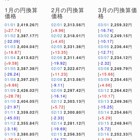
1月の円換算
2月の円換算
3月の円換算価
価格
価格
格
01/01
2,419.26
円
02/01
2,313.56
円
03/01
2,259.32
円
[
+27.74
]
[
+9.96
]
[
-16.74
]
01/02
2,387.17
円
02/02
2,318.01
円
03/02
2,249.15
円
[
-32.09
]
[
+4.45
]
[
-10.17
]
01/03
2,404.04
円
02/05
2,331.36
円
03/05
2,236.44
円
[
+16.87
]
[
+13.35
]
[
-12.71
]
01/04
2,413.62
円
02/06
2,311.44
円
03/07
2,234.12
円
[
+9.58
]
[
-19.92
]
[
-2.32
]
01/05
2,387.38
円
02/07
2,322.67
円
03/08
2,249.79
円
[
-26.24
]
[
+11.23
]
[
+15.66
]
01/08
2,397.25
円
02/08
2,313.56
円
03/09
2,254.45
円
[
+9.86
]
[
-9.11
]
[
+4.66
]
01/09
2,426.02
円
02/09
2,297.42
円
03/12
2,264.62
円
[
+28.78
]
[
-16.14
]
[
+10.17
]
01/10
2,404.05
円
02/12
2,303.13
円
03/13
2,249.36
円
[
-21.97
]
[
+5.72
]
[
-15.25
]
01/11
2,359.02
円
02/13
2,300.80
円
03/14
2,254.66
円
[
-45.03
]
[
-2.33
]
[
+5.29
]
01/12
2,355.84
円
02/14
2,281.12
円
03/15
2,248.94
円
[
-3.18
]
[
-19.69
]
[
-5.72
]
01/15
2,380.85
円
02/15
2,256.35
円
03/16
2,252.33
円
[
+25.01
]
[
-24.77
]
[
+3.39
]