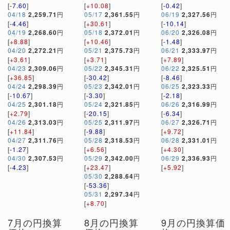
[
-7.60
]
[
+10.08
]
[
-0.42
]
04/18
2,259.71
円
05/17
2,361.55
円
06/19
2,327.56
円
[
-4.46
]
[
+30.61
]
[
-10.14
]
04/19
2,268.60
円
05/18
2,372.01
円
06/20
2,326.08
円
[
+8.88
]
[
+10.46
]
[
-1.48
]
04/20
2,272.21
円
05/21
2,375.73
円
06/21
2,333.97
円
[
+3.61
]
[
+3.71
]
[
+7.89
]
04/23
2,309.06
円
05/22
2,345.31
円
06/22
2,325.51
円
[
+36.85
]
[
-30.42
]
[
-8.46
]
04/24
2,298.39
円
05/23
2,342.01
円
06/25
2,323.33
円
[
-10.67
]
[
-3.30
]
[
-2.18
]
04/25
2,301.18
円
05/24
2,321.85
円
06/26
2,316.99
円
[
+2.79
]
[
-20.15
]
[
-6.34
]
04/26
2,313.03
円
05/25
2,311.97
円
06/27
2,326.71
円
[
+11.84
]
[
-9.88
]
[
+9.72
]
04/27
2,311.76
円
05/28
2,318.53
円
06/28
2,331.01
円
[
-1.27
]
[
+6.56
]
[
+4.30
]
04/30
2,307.53
円
05/29
2,342.00
円
06/29
2,336.93
円
[
-4.23
]
[
+23.47
]
[
+5.92
]
05/30
2,288.64
円
[
-53.36
]
05/31
2,297.34
円
[
+8.70
]
7月の円換算
8月の円換算
9月の円換算価