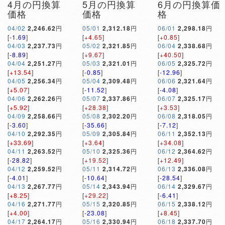
4月の円換算
5月の円換算
6月の円換算価
価格
価格
格
04/02
2,246.62
円
05/01
2,312.18
円
06/01
2,298.18
円
[
-1.69
]
[
+4.65
]
[
+0.85
]
04/03
2,237.73
円
05/02
2,321.85
円
06/04
2,338.68
円
[
-8.89
]
[
+9.67
]
[
+40.50
]
04/04
2,251.27
円
05/03
2,321.01
円
06/05
2,325.72
円
[
+13.54
]
[
-0.85
]
[
-12.96
]
04/05
2,256.34
円
05/04
2,309.48
円
06/06
2,321.64
円
[
+5.07
]
[
-11.52
]
[
-4.08
]
04/06
2,262.26
円
05/07
2,337.86
円
06/07
2,325.17
円
[
+5.92
]
[
+28.38
]
[
+3.53
]
04/09
2,258.66
円
05/08
2,302.20
円
06/08
2,318.05
円
[
-3.60
]
[
-35.66
]
[
-7.12
]
04/10
2,292.35
円
05/09
2,305.84
円
06/11
2,352.13
円
[
+33.69
]
[
+3.64
]
[
+34.08
]
04/11
2,263.52
円
05/10
2,325.36
円
06/12
2,364.62
円
[
-28.82
]
[
+19.52
]
[
+12.49
]
04/12
2,259.52
円
05/11
2,314.72
円
06/13
2,336.08
円
[
-4.01
]
[
-10.64
]
[
-28.54
]
04/13
2,267.77
円
05/14
2,343.94
円
06/14
2,329.67
円
[
+8.25
]
[
+29.22
]
[
-6.41
]
04/16
2,271.77
円
05/15
2,320.85
円
06/15
2,338.12
円
[
+4.00
]
[
-23.08
]
[
+8.45
]
04/17
2,264.17
円
05/16
2,330.94
円
06/18
2,337.70
円