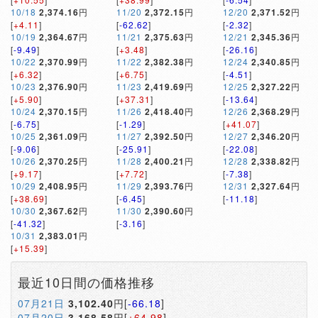
10/18
2,374.16
円
11/20
2,372.15
円
12/20
2,371.52
円
[
+4.11
]
[
-62.62
]
[
-2.32
]
10/19
2,364.67
円
11/21
2,375.63
円
12/21
2,345.36
円
[
-9.49
]
[
+3.48
]
[
-26.16
]
10/22
2,370.99
円
11/22
2,382.38
円
12/24
2,340.85
円
[
+6.32
]
[
+6.75
]
[
-4.51
]
10/23
2,376.90
円
11/23
2,419.69
円
12/25
2,327.22
円
[
+5.90
]
[
+37.31
]
[
-13.64
]
10/24
2,370.15
円
11/26
2,418.40
円
12/26
2,368.29
円
[
-6.75
]
[
-1.29
]
[
+41.07
]
10/25
2,361.09
円
11/27
2,392.50
円
12/27
2,346.20
円
[
-9.06
]
[
-25.91
]
[
-22.08
]
10/26
2,370.25
円
11/28
2,400.21
円
12/28
2,338.82
円
[
+9.17
]
[
+7.72
]
[
-7.38
]
10/29
2,408.95
円
11/29
2,393.76
円
12/31
2,327.64
円
[
+38.69
]
[
-6.45
]
[
-11.18
]
10/30
2,367.62
円
11/30
2,390.60
円
[
-41.32
]
[
-3.16
]
10/31
2,383.01
円
[
+15.39
]
最近10日間の価格推移
07月21日
3,102.40
円[
-66.18
]
07月20日
3,168.58
円[
+64.98
]