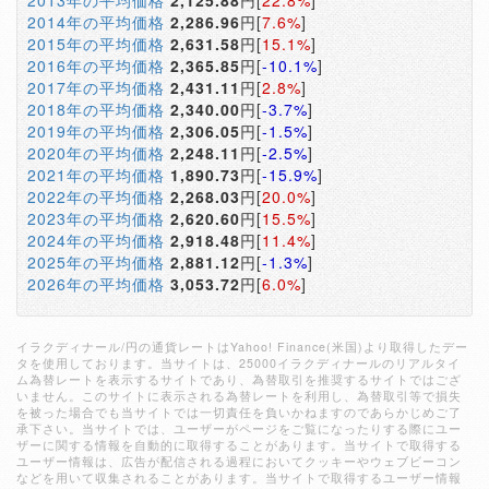
2013年の平均価格
2,125.88
円[
22.8%
]
2014年の平均価格
2,286.96
円[
7.6%
]
2015年の平均価格
2,631.58
円[
15.1%
]
2016年の平均価格
2,365.85
円[
-10.1%
]
2017年の平均価格
2,431.11
円[
2.8%
]
2018年の平均価格
2,340.00
円[
-3.7%
]
2019年の平均価格
2,306.05
円[
-1.5%
]
2020年の平均価格
2,248.11
円[
-2.5%
]
2021年の平均価格
1,890.73
円[
-15.9%
]
2022年の平均価格
2,268.03
円[
20.0%
]
2023年の平均価格
2,620.60
円[
15.5%
]
2024年の平均価格
2,918.48
円[
11.4%
]
2025年の平均価格
2,881.12
円[
-1.3%
]
2026年の平均価格
3,053.72
円[
6.0%
]
イラクディナール/円の通貨レートはYahoo! Finance(米国)より取得したデー
タを使用しております。当サイトは、25000イラクディナールのリアルタイ
ム為替レートを表示するサイトであり、為替取引を推奨するサイトではござ
いません。このサイトに表示される為替レートを利用し、為替取引等で損失
を被った場合でも当サイトでは一切責任を負いかねますのであらかじめご了
承下さい。当サイトでは、ユーザーがページをご覧になったりする際にユー
ザーに関する情報を自動的に取得することがあります。当サイトで取得する
ユーザー情報は、広告が配信される過程においてクッキーやウェブビーコン
などを用いて収集されることがあります。当サイトで取得するユーザー情報