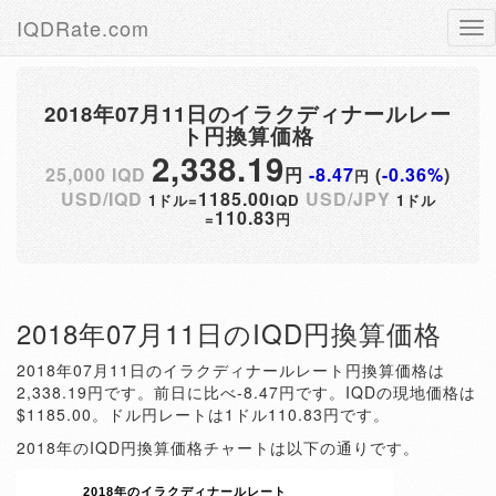
IQDRate.com
Tog
nav
2018年07月11日のイラクディナールレー
ト円換算価格
2,338.19
25,000 IQD
円
-8.47
(
-0.36%
)
円
USD/IQD
1185.00
USD/JPY
1ドル=
IQD
1ドル
110.83
=
円
2018年07月11日のIQD円換算価格
2018年07月11日のイラクディナールレート円換算価格は
2,338.19円です。前日に比べ-8.47円です。IQDの現地価格は
$1185.00。ドル円レートは1ドル110.83円です。
2018年のIQD円換算価格チャートは以下の通りです。
2018年のイラクディナールレート