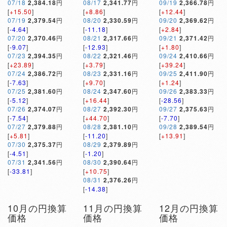
07/18
2,384.18
円
08/17
2,341.77
円
09/19
2,366.78
円
[
+15.50
]
[
+8.86
]
[
+12.44
]
07/19
2,379.54
円
08/20
2,330.59
円
09/20
2,369.62
円
[
-4.64
]
[
-11.18
]
[
+2.84
]
07/20
2,370.46
円
08/21
2,317.66
円
09/21
2,371.42
円
[
-9.07
]
[
-12.93
]
[
+1.80
]
07/23
2,394.35
円
08/22
2,321.46
円
09/24
2,410.66
円
[
+23.89
]
[
+3.79
]
[
+39.24
]
07/24
2,386.72
円
08/23
2,331.16
円
09/25
2,411.90
円
[
-7.63
]
[
+9.70
]
[
+1.24
]
07/25
2,381.60
円
08/24
2,347.60
円
09/26
2,383.33
円
[
-5.12
]
[
+16.44
]
[
-28.56
]
07/26
2,374.07
円
08/27
2,392.30
円
09/27
2,375.63
円
[
-7.54
]
[
+44.70
]
[
-7.70
]
07/27
2,379.88
円
08/28
2,381.10
円
09/28
2,389.54
円
[
+5.81
]
[
-11.20
]
[
+13.91
]
07/30
2,375.37
円
08/29
2,379.89
円
[
-4.51
]
[
-1.20
]
07/31
2,341.56
円
08/30
2,390.64
円
[
-33.81
]
[
+10.75
]
08/31
2,376.26
円
[
-14.38
]
10月の円換算
11月の円換算
12月の円換算
価格
価格
価格