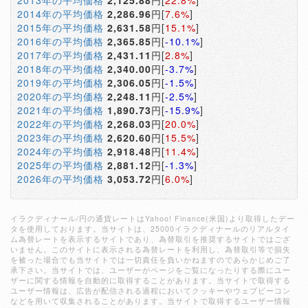
2013年の平均価格
2,125.88
円[
22.8%
]
2014年の平均価格
2,286.96
円[
7.6%
]
2015年の平均価格
2,631.58
円[
15.1%
]
2016年の平均価格
2,365.85
円[
-10.1%
]
2017年の平均価格
2,431.11
円[
2.8%
]
2018年の平均価格
2,340.00
円[
-3.7%
]
2019年の平均価格
2,306.05
円[
-1.5%
]
2020年の平均価格
2,248.11
円[
-2.5%
]
2021年の平均価格
1,890.73
円[
-15.9%
]
2022年の平均価格
2,268.03
円[
20.0%
]
2023年の平均価格
2,620.60
円[
15.5%
]
2024年の平均価格
2,918.48
円[
11.4%
]
2025年の平均価格
2,881.12
円[
-1.3%
]
2026年の平均価格
3,053.72
円[
6.0%
]
イラクディナール/円の通貨レートはYahoo! Finance(米国)より取得したデー
タを使用しております。当サイトは、25000イラクディナールのリアルタイ
ム為替レートを表示するサイトであり、為替取引を推奨するサイトではござ
いません。このサイトに表示される為替レートを利用し、為替取引等で損失
を被った場合でも当サイトでは一切責任を負いかねますのであらかじめご了
承下さい。当サイトでは、ユーザーがページをご覧になったりする際にユー
ザーに関する情報を自動的に取得することがあります。当サイトで取得する
ユーザー情報は、広告が配信される過程においてクッキーやウェブビーコン
などを用いて収集されることがあります。当サイトで取得するユーザー情報