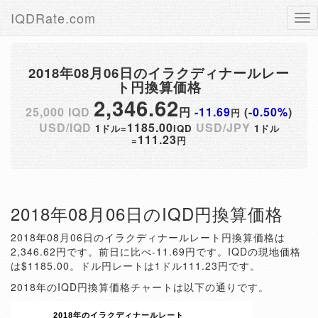
IQDRate.com
Tog
nav
2018年08月06日のイラクディナールレー
ト円換算価格
2,346.62
25,000 IQD
円
-11.69
(
-0.50%
)
円
USD/IQD
1185.00
USD/JPY
1ドル=
IQD
1ドル
111.23
=
円
2018年08月06日のIQD円換算価格
2018年08月06日のイラクディナールレート円換算価格は
2,346.62円です。前日に比べ-11.69円です。IQDの現地価格
は$1185.00。ドル円レートは1ドル111.23円です。
2018年のIQD円換算価格チャートは以下の通りです。
2018年のイラクディナールレート