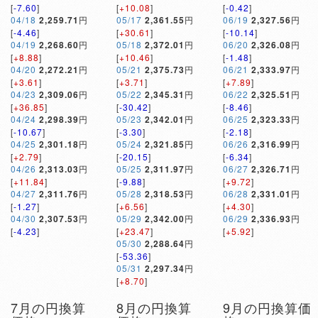
[
-7.60
]
[
+10.08
]
[
-0.42
]
04/18
2,259.71
円
05/17
2,361.55
円
06/19
2,327.56
円
[
-4.46
]
[
+30.61
]
[
-10.14
]
04/19
2,268.60
円
05/18
2,372.01
円
06/20
2,326.08
円
[
+8.88
]
[
+10.46
]
[
-1.48
]
04/20
2,272.21
円
05/21
2,375.73
円
06/21
2,333.97
円
[
+3.61
]
[
+3.71
]
[
+7.89
]
04/23
2,309.06
円
05/22
2,345.31
円
06/22
2,325.51
円
[
+36.85
]
[
-30.42
]
[
-8.46
]
04/24
2,298.39
円
05/23
2,342.01
円
06/25
2,323.33
円
[
-10.67
]
[
-3.30
]
[
-2.18
]
04/25
2,301.18
円
05/24
2,321.85
円
06/26
2,316.99
円
[
+2.79
]
[
-20.15
]
[
-6.34
]
04/26
2,313.03
円
05/25
2,311.97
円
06/27
2,326.71
円
[
+11.84
]
[
-9.88
]
[
+9.72
]
04/27
2,311.76
円
05/28
2,318.53
円
06/28
2,331.01
円
[
-1.27
]
[
+6.56
]
[
+4.30
]
04/30
2,307.53
円
05/29
2,342.00
円
06/29
2,336.93
円
[
-4.23
]
[
+23.47
]
[
+5.92
]
05/30
2,288.64
円
[
-53.36
]
05/31
2,297.34
円
[
+8.70
]
7月の円換算
8月の円換算
9月の円換算価