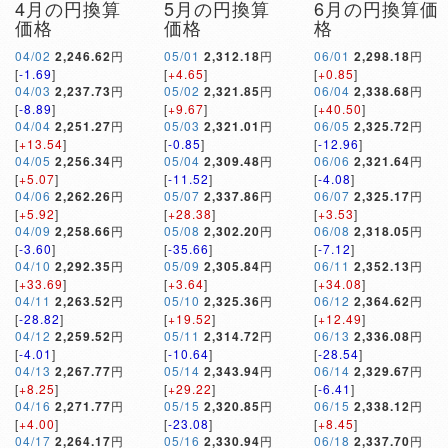
4月の円換算
5月の円換算
6月の円換算価
価格
価格
格
04/02
2,246.62
円
05/01
2,312.18
円
06/01
2,298.18
円
[
-1.69
]
[
+4.65
]
[
+0.85
]
04/03
2,237.73
円
05/02
2,321.85
円
06/04
2,338.68
円
[
-8.89
]
[
+9.67
]
[
+40.50
]
04/04
2,251.27
円
05/03
2,321.01
円
06/05
2,325.72
円
[
+13.54
]
[
-0.85
]
[
-12.96
]
04/05
2,256.34
円
05/04
2,309.48
円
06/06
2,321.64
円
[
+5.07
]
[
-11.52
]
[
-4.08
]
04/06
2,262.26
円
05/07
2,337.86
円
06/07
2,325.17
円
[
+5.92
]
[
+28.38
]
[
+3.53
]
04/09
2,258.66
円
05/08
2,302.20
円
06/08
2,318.05
円
[
-3.60
]
[
-35.66
]
[
-7.12
]
04/10
2,292.35
円
05/09
2,305.84
円
06/11
2,352.13
円
[
+33.69
]
[
+3.64
]
[
+34.08
]
04/11
2,263.52
円
05/10
2,325.36
円
06/12
2,364.62
円
[
-28.82
]
[
+19.52
]
[
+12.49
]
04/12
2,259.52
円
05/11
2,314.72
円
06/13
2,336.08
円
[
-4.01
]
[
-10.64
]
[
-28.54
]
04/13
2,267.77
円
05/14
2,343.94
円
06/14
2,329.67
円
[
+8.25
]
[
+29.22
]
[
-6.41
]
04/16
2,271.77
円
05/15
2,320.85
円
06/15
2,338.12
円
[
+4.00
]
[
-23.08
]
[
+8.45
]
04/17
2,264.17
円
05/16
2,330.94
円
06/18
2,337.70
円