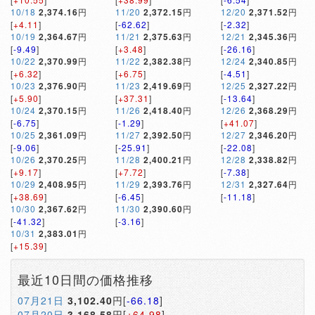
10/18
2,374.16
円
11/20
2,372.15
円
12/20
2,371.52
円
[
+4.11
]
[
-62.62
]
[
-2.32
]
10/19
2,364.67
円
11/21
2,375.63
円
12/21
2,345.36
円
[
-9.49
]
[
+3.48
]
[
-26.16
]
10/22
2,370.99
円
11/22
2,382.38
円
12/24
2,340.85
円
[
+6.32
]
[
+6.75
]
[
-4.51
]
10/23
2,376.90
円
11/23
2,419.69
円
12/25
2,327.22
円
[
+5.90
]
[
+37.31
]
[
-13.64
]
10/24
2,370.15
円
11/26
2,418.40
円
12/26
2,368.29
円
[
-6.75
]
[
-1.29
]
[
+41.07
]
10/25
2,361.09
円
11/27
2,392.50
円
12/27
2,346.20
円
[
-9.06
]
[
-25.91
]
[
-22.08
]
10/26
2,370.25
円
11/28
2,400.21
円
12/28
2,338.82
円
[
+9.17
]
[
+7.72
]
[
-7.38
]
10/29
2,408.95
円
11/29
2,393.76
円
12/31
2,327.64
円
[
+38.69
]
[
-6.45
]
[
-11.18
]
10/30
2,367.62
円
11/30
2,390.60
円
[
-41.32
]
[
-3.16
]
10/31
2,383.01
円
[
+15.39
]
最近10日間の価格推移
07月21日
3,102.40
円[
-66.18
]
07月20日
3,168.58
円[
+64.98
]