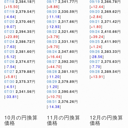
07/18
2,384.18
円
08/17
2,341.77
円
09/19
2,366.78
円
[
+15.50
]
[
+8.86
]
[
+12.44
]
07/19
2,379.54
円
08/20
2,330.59
円
09/20
2,369.62
円
[
-4.64
]
[
-11.18
]
[
+2.84
]
07/20
2,370.46
円
08/21
2,317.66
円
09/21
2,371.42
円
[
-9.07
]
[
-12.93
]
[
+1.80
]
07/23
2,394.35
円
08/22
2,321.46
円
09/24
2,410.66
円
[
+23.89
]
[
+3.79
]
[
+39.24
]
07/24
2,386.72
円
08/23
2,331.16
円
09/25
2,411.90
円
[
-7.63
]
[
+9.70
]
[
+1.24
]
07/25
2,381.60
円
08/24
2,347.60
円
09/26
2,383.33
円
[
-5.12
]
[
+16.44
]
[
-28.56
]
07/26
2,374.07
円
08/27
2,392.30
円
09/27
2,375.63
円
[
-7.54
]
[
+44.70
]
[
-7.70
]
07/27
2,379.88
円
08/28
2,381.10
円
09/28
2,389.54
円
[
+5.81
]
[
-11.20
]
[
+13.91
]
07/30
2,375.37
円
08/29
2,379.89
円
[
-4.51
]
[
-1.20
]
07/31
2,341.56
円
08/30
2,390.64
円
[
-33.81
]
[
+10.75
]
08/31
2,376.26
円
[
-14.38
]
10月の円換算
11月の円換算
12月の円換算
価格
価格
価格