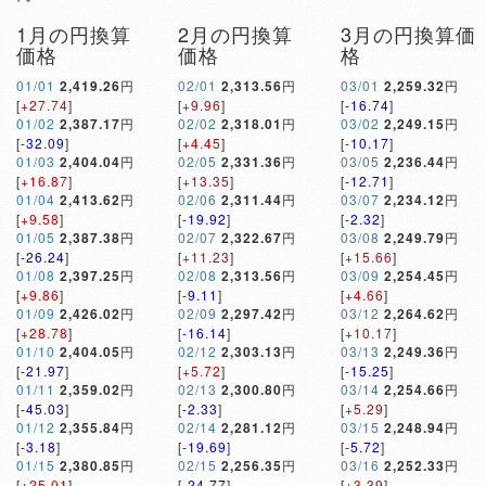
1月の円換算
2月の円換算
3月の円換算価
価格
価格
格
01/01
2,419.26
円
02/01
2,313.56
円
03/01
2,259.32
円
[
+27.74
]
[
+9.96
]
[
-16.74
]
01/02
2,387.17
円
02/02
2,318.01
円
03/02
2,249.15
円
[
-32.09
]
[
+4.45
]
[
-10.17
]
01/03
2,404.04
円
02/05
2,331.36
円
03/05
2,236.44
円
[
+16.87
]
[
+13.35
]
[
-12.71
]
01/04
2,413.62
円
02/06
2,311.44
円
03/07
2,234.12
円
[
+9.58
]
[
-19.92
]
[
-2.32
]
01/05
2,387.38
円
02/07
2,322.67
円
03/08
2,249.79
円
[
-26.24
]
[
+11.23
]
[
+15.66
]
01/08
2,397.25
円
02/08
2,313.56
円
03/09
2,254.45
円
[
+9.86
]
[
-9.11
]
[
+4.66
]
01/09
2,426.02
円
02/09
2,297.42
円
03/12
2,264.62
円
[
+28.78
]
[
-16.14
]
[
+10.17
]
01/10
2,404.05
円
02/12
2,303.13
円
03/13
2,249.36
円
[
-21.97
]
[
+5.72
]
[
-15.25
]
01/11
2,359.02
円
02/13
2,300.80
円
03/14
2,254.66
円
[
-45.03
]
[
-2.33
]
[
+5.29
]
01/12
2,355.84
円
02/14
2,281.12
円
03/15
2,248.94
円
[
-3.18
]
[
-19.69
]
[
-5.72
]
01/15
2,380.85
円
02/15
2,256.35
円
03/16
2,252.33
円
[
+25.01
]
[
-24.77
]
[
+3.39
]