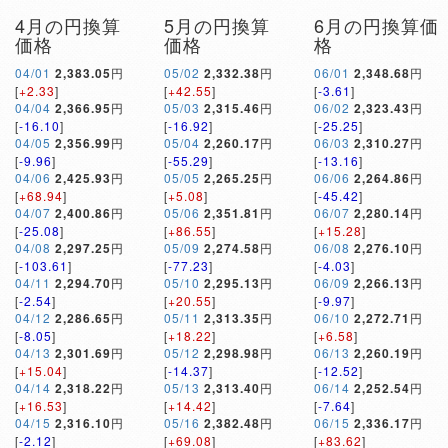
4月の円換算
5月の円換算
6月の円換算価
価格
価格
格
04/01
2,383.05
円
05/02
2,332.38
円
06/01
2,348.68
円
[
+2.33
]
[
+42.55
]
[
-3.61
]
04/04
2,366.95
円
05/03
2,315.46
円
06/02
2,323.43
円
[
-16.10
]
[
-16.92
]
[
-25.25
]
04/05
2,356.99
円
05/04
2,260.17
円
06/03
2,310.27
円
[
-9.96
]
[
-55.29
]
[
-13.16
]
04/06
2,425.93
円
05/05
2,265.25
円
06/06
2,264.86
円
[
+68.94
]
[
+5.08
]
[
-45.42
]
04/07
2,400.86
円
05/06
2,351.81
円
06/07
2,280.14
円
[
-25.08
]
[
+86.55
]
[
+15.28
]
04/08
2,297.25
円
05/09
2,274.58
円
06/08
2,276.10
円
[
-103.61
]
[
-77.23
]
[
-4.03
]
04/11
2,294.70
円
05/10
2,295.13
円
06/09
2,266.13
円
[
-2.54
]
[
+20.55
]
[
-9.97
]
04/12
2,286.65
円
05/11
2,313.35
円
06/10
2,272.71
円
[
-8.05
]
[
+18.22
]
[
+6.58
]
04/13
2,301.69
円
05/12
2,298.98
円
06/13
2,260.19
円
[
+15.04
]
[
-14.37
]
[
-12.52
]
04/14
2,318.22
円
05/13
2,313.40
円
06/14
2,252.54
円
[
+16.53
]
[
+14.42
]
[
-7.64
]
04/15
2,316.10
円
05/16
2,382.48
円
06/15
2,336.17
円
[
-2.12
]
[
+69.08
]
[
+83.62
]