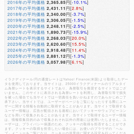
2016年の平均価格
2,365.85
円[
-10.1%
]
2017年の平均価格
2,431.11
円[
2.8%
]
2018年の平均価格
2,340.00
円[
-3.7%
]
2019年の平均価格
2,306.05
円[
-1.5%
]
2020年の平均価格
2,248.11
円[
-2.5%
]
2021年の平均価格
1,890.73
円[
-15.9%
]
2022年の平均価格
2,268.03
円[
20.0%
]
2023年の平均価格
2,620.60
円[
15.5%
]
2024年の平均価格
2,918.48
円[
11.4%
]
2025年の平均価格
2,881.12
円[
-1.3%
]
2026年の平均価格
3,057.98
円[
6.1%
]
イラクディナール/円の通貨レートはYahoo! Finance(米国)より取得したデー
タを使用しております。当サイトは、25000イラクディナールのリアルタイ
ム為替レートを表示するサイトであり、為替取引を推奨するサイトではござ
いません。このサイトに表示される為替レートを利用し、為替取引等で損失
を被った場合でも当サイトでは一切責任を負いかねますのであらかじめご了
承下さい。当サイトでは、ユーザーがページをご覧になったりする際にユー
ザーに関する情報を自動的に取得することがあります。当サイトで取得する
ユーザー情報は、広告が配信される過程においてクッキーやウェブビーコン
などを用いて収集されることがあります。当サイトで取得するユーザー情報
は、情報収集目的のみで収集されそれ以外の用途には使用いたしません。ユ
ーザーは、プライバシー保護のため、クッキーの取得を拒否することができ
ます。クッキーの取得を拒否したい場合には、お使いのブラウザの「ヘル
プ」メニューをご覧になり、クッキーの送受信に関する設定を行ってくださ