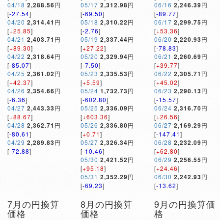
04/18
2,288.56
円
05/17
2,312.98
円
06/16
2,246.39
円
[
-27.54
]
[
-69.50
]
[
-89.77
]
04/20
2,314.41
円
05/18
2,310.22
円
06/17
2,299.75
円
[
+25.85
]
[
-2.76
]
[
+53.36
]
04/21
2,403.71
円
05/19
2,337.44
円
06/20
2,220.93
円
[
+89.30
]
[
+27.22
]
[
-78.83
]
04/22
2,318.64
円
05/20
2,329.94
円
06/21
2,260.69
円
[
-85.07
]
[
-7.50
]
[
+39.77
]
04/25
2,361.02
円
05/23
2,335.53
円
06/22
2,305.71
円
[
+42.37
]
[
+5.59
]
[
+45.02
]
04/26
2,354.66
円
05/24
1,732.73
円
06/23
2,290.13
円
[
-6.36
]
[
-602.80
]
[
-15.57
]
04/27
2,443.33
円
05/25
2,336.09
円
06/24
2,316.70
円
[
+88.67
]
[
+603.36
]
[
+26.56
]
04/28
2,362.71
円
05/26
2,336.80
円
06/27
2,169.29
円
[
-80.61
]
[
+0.71
]
[
-147.41
]
04/29
2,289.83
円
05/27
2,326.34
円
06/28
2,232.09
円
[
-72.88
]
[
-10.46
]
[
+62.80
]
05/30
2,421.52
円
06/29
2,256.55
円
[
+95.18
]
[
+24.46
]
05/31
2,352.29
円
06/30
2,242.93
円
[
-69.23
]
[
-13.62
]
7月の円換算
8月の円換算
9月の円換算価
価格
価格
格