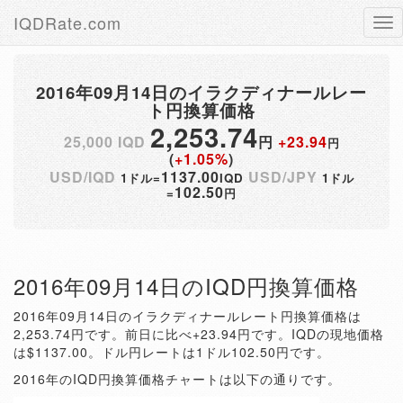
IQDRate.com
Tog
nav
2016年09月14日のイラクディナールレー
ト円換算価格
2,253.74
25,000 IQD
円
+23.94
円
(
+1.05%
)
USD/IQD
1137.00
USD/JPY
1ドル=
IQD
1ドル
102.50
=
円
2016年09月14日のIQD円換算価格
2016年09月14日のイラクディナールレート円換算価格は
2,253.74円です。前日に比べ+23.94円です。IQDの現地価格
は$1137.00。ドル円レートは1ドル102.50円です。
2016年のIQD円換算価格チャートは以下の通りです。