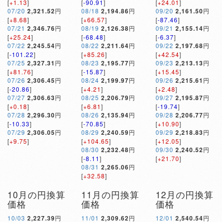
[
+1.13
]
[
-90.91
]
[
+24.01
]
07/20
2,321.52
円
08/18
2,194.86
円
09/20
2,161.50
円
[
+8.68
]
[
+66.57
]
[
-87.46
]
07/21
2,346.76
円
08/19
2,126.38
円
09/21
2,155.14
円
[
+25.24
]
[
-68.48
]
[
-6.37
]
07/22
2,245.54
円
08/22
2,211.64
円
09/22
2,197.68
円
[
-101.22
]
[
+85.26
]
[
+42.54
]
07/25
2,327.31
円
08/23
2,195.77
円
09/23
2,213.13
円
[
+81.76
]
[
-15.87
]
[
+15.45
]
07/26
2,306.45
円
08/24
2,199.97
円
09/26
2,215.61
円
[
-20.86
]
[
+4.21
]
[
+2.48
]
07/27
2,306.63
円
08/25
2,206.79
円
09/27
2,195.87
円
[
+0.18
]
[
+6.81
]
[
-19.74
]
07/28
2,296.30
円
08/26
2,135.94
円
09/28
2,206.77
円
[
-10.33
]
[
-70.85
]
[
+10.90
]
07/29
2,306.05
円
08/29
2,240.59
円
09/29
2,218.83
円
[
+9.75
]
[
+104.65
]
[
+12.05
]
08/30
2,232.48
円
09/30
2,240.52
円
[
-8.11
]
[
+21.70
]
08/31
2,265.06
円
[
+32.58
]
10月の円換算
11月の円換算
12月の円換算
価格
価格
価格
10/03
2,227.39
円
11/01
2,309.62
円
12/01
2,540.54
円