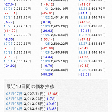
[
-27.04
]
[
+49.12
]
[
+43.01
]
10/21
2,283.92
円
11/21
2,460.10
円
12/21
2,501.70
円
[
+25.31
]
[
+24.81
]
[
-41.10
]
10/24
2,278.15
円
11/22
2,451.91
円
12/22
2,546.78
円
[
-5.77
]
[
-8.18
]
[
+45.08
]
10/25
2,292.34
円
11/23
2,425.28
円
12/23
2,496.60
円
[
+14.20
]
[
-26.63
]
[
-50.18
]
10/26
2,283.99
円
11/24
2,478.43
円
12/26
2,544.02
円
[
-8.35
]
[
+53.14
]
[
+47.42
]
10/27
2,290.37
円
11/25
2,500.22
円
12/27
2,544.51
円
[
+6.38
]
[
+21.80
]
[
+0.49
]
10/28
2,325.39
円
11/28
2,485.88
円
12/28
2,546.16
円
[
+35.02
]
[
-14.34
]
[
+1.65
]
10/31
2,300.47
円
11/29
2,475.18
円
12/29
2,546.99
円
[
-24.92
]
[
-10.70
]
[
+0.82
]
11/30
2,386.88
円
12/30
2,513.40
円
[
-88.29
]
[
-33.58
]
最近10日間の価格推移
08月07日
3,027.71
円[
+15.48
]
08月06日
3,012.23
円[
-1.72
]
08月05日
3,013.95
円[
-49.69
]
08月04日
3,063.64
円[
-13.83
]