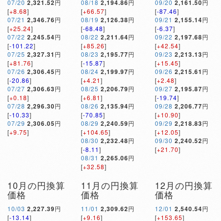
07/20
2,321.52
円
08/18
2,194.86
円
09/20
2,161.50
円
[
+8.68
]
[
+66.57
]
[
-87.46
]
07/21
2,346.76
円
08/19
2,126.38
円
09/21
2,155.14
円
[
+25.24
]
[
-68.48
]
[
-6.37
]
07/22
2,245.54
円
08/22
2,211.64
円
09/22
2,197.68
円
[
-101.22
]
[
+85.26
]
[
+42.54
]
07/25
2,327.31
円
08/23
2,195.77
円
09/23
2,213.13
円
[
+81.76
]
[
-15.87
]
[
+15.45
]
07/26
2,306.45
円
08/24
2,199.97
円
09/26
2,215.61
円
[
-20.86
]
[
+4.21
]
[
+2.48
]
07/27
2,306.63
円
08/25
2,206.79
円
09/27
2,195.87
円
[
+0.18
]
[
+6.81
]
[
-19.74
]
07/28
2,296.30
円
08/26
2,135.94
円
09/28
2,206.77
円
[
-10.33
]
[
-70.85
]
[
+10.90
]
07/29
2,306.05
円
08/29
2,240.59
円
09/29
2,218.83
円
[
+9.75
]
[
+104.65
]
[
+12.05
]
08/30
2,232.48
円
09/30
2,240.52
円
[
-8.11
]
[
+21.70
]
08/31
2,265.06
円
[
+32.58
]
10月の円換算
11月の円換算
12月の円換算
価格
価格
価格
10/03
2,227.39
円
11/01
2,309.62
円
12/01
2,540.54
円
[
-13.14
]
[
+9.16
]
[
+153.65
]