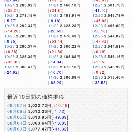
10/21
2,283.92
円
11/21
2,460.10
円
12/21
2,501.70
円
[
+25.31
]
[
+24.81
]
[
-41.10
]
10/24
2,278.15
円
11/22
2,451.91
円
12/22
2,546.78
円
[
-5.77
]
[
-8.18
]
[
+45.08
]
10/25
2,292.34
円
11/23
2,425.28
円
12/23
2,496.60
円
[
+14.20
]
[
-26.63
]
[
-50.18
]
10/26
2,283.99
円
11/24
2,478.43
円
12/26
2,544.02
円
[
-8.35
]
[
+53.14
]
[
+47.42
]
10/27
2,290.37
円
11/25
2,500.22
円
12/27
2,544.51
円
[
+6.38
]
[
+21.80
]
[
+0.49
]
10/28
2,325.39
円
11/28
2,485.88
円
12/28
2,546.16
円
[
+35.02
]
[
-14.34
]
[
+1.65
]
10/31
2,300.47
円
11/29
2,475.18
円
12/29
2,546.99
円
[
-24.92
]
[
-10.70
]
[
+0.82
]
11/30
2,386.88
円
12/30
2,513.40
円
[
-88.29
]
[
-33.58
]
最近10日間の価格推移
08月07日
3,022.72
円[
+10.49
]
08月06日
3,012.23
円[
-1.72
]
08月05日
3,013.95
円[
-49.69
]
08月04日
3,063.64
円[
-13.83
]
08月03日
3,077.47
円[
-41.32
]