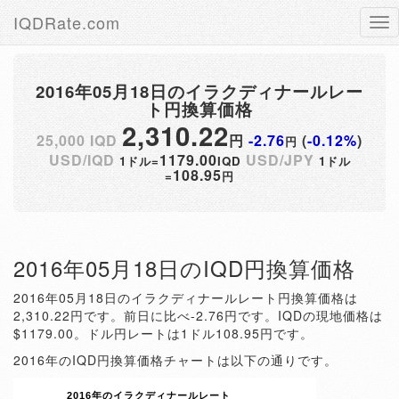
IQDRate.com
Tog
nav
2016年05月18日のイラクディナールレー
ト円換算価格
2,310.22
25,000 IQD
円
-2.76
(
-0.12%
)
円
USD/IQD
1179.00
USD/JPY
1ドル=
IQD
1ドル
108.95
=
円
2016年05月18日のIQD円換算価格
2016年05月18日のイラクディナールレート円換算価格は
2,310.22円です。前日に比べ-2.76円です。IQDの現地価格は
$1179.00。ドル円レートは1ドル108.95円です。
2016年のIQD円換算価格チャートは以下の通りです。
2016年のイラクディナールレート