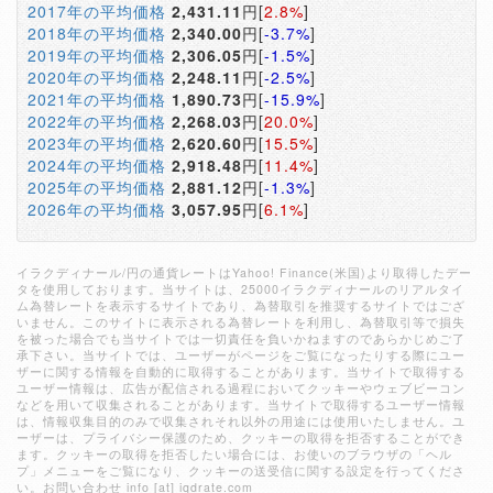
2017年の平均価格
2,431.11
円[
2.8%
]
2018年の平均価格
2,340.00
円[
-3.7%
]
2019年の平均価格
2,306.05
円[
-1.5%
]
2020年の平均価格
2,248.11
円[
-2.5%
]
2021年の平均価格
1,890.73
円[
-15.9%
]
2022年の平均価格
2,268.03
円[
20.0%
]
2023年の平均価格
2,620.60
円[
15.5%
]
2024年の平均価格
2,918.48
円[
11.4%
]
2025年の平均価格
2,881.12
円[
-1.3%
]
2026年の平均価格
3,057.95
円[
6.1%
]
イラクディナール/円の通貨レートはYahoo! Finance(米国)より取得したデー
タを使用しております。当サイトは、25000イラクディナールのリアルタイ
ム為替レートを表示するサイトであり、為替取引を推奨するサイトではござ
いません。このサイトに表示される為替レートを利用し、為替取引等で損失
を被った場合でも当サイトでは一切責任を負いかねますのであらかじめご了
承下さい。当サイトでは、ユーザーがページをご覧になったりする際にユー
ザーに関する情報を自動的に取得することがあります。当サイトで取得する
ユーザー情報は、広告が配信される過程においてクッキーやウェブビーコン
などを用いて収集されることがあります。当サイトで取得するユーザー情報
は、情報収集目的のみで収集されそれ以外の用途には使用いたしません。ユ
ーザーは、プライバシー保護のため、クッキーの取得を拒否することができ
ます。クッキーの取得を拒否したい場合には、お使いのブラウザの「ヘル
プ」メニューをご覧になり、クッキーの送受信に関する設定を行ってくださ
い。お問い合わせ info [at] iqdrate.com