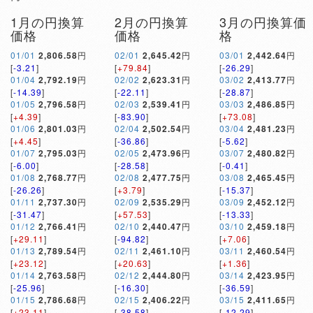
1月の円換算
2月の円換算
3月の円換算価
価格
価格
格
01/01
2,806.58
円
02/01
2,645.42
円
03/01
2,442.64
円
[
-3.21
]
[
+79.84
]
[
-26.29
]
01/04
2,792.19
円
02/02
2,623.31
円
03/02
2,413.77
円
[
-14.39
]
[
-22.11
]
[
-28.87
]
01/05
2,796.58
円
02/03
2,539.41
円
03/03
2,486.85
円
[
+4.39
]
[
-83.90
]
[
+73.08
]
01/06
2,801.03
円
02/04
2,502.54
円
03/04
2,481.23
円
[
+4.45
]
[
-36.86
]
[
-5.62
]
01/07
2,795.03
円
02/05
2,473.96
円
03/07
2,480.82
円
[
-6.00
]
[
-28.58
]
[
-0.41
]
01/08
2,768.77
円
02/08
2,477.75
円
03/08
2,465.45
円
[
-26.26
]
[
+3.79
]
[
-15.37
]
01/11
2,737.30
円
02/09
2,535.29
円
03/09
2,452.12
円
[
-31.47
]
[
+57.53
]
[
-13.33
]
01/12
2,766.41
円
02/10
2,440.47
円
03/10
2,459.18
円
[
+29.11
]
[
-94.82
]
[
+7.06
]
01/13
2,789.54
円
02/11
2,461.10
円
03/11
2,460.54
円
[
+23.12
]
[
+20.63
]
[
+1.36
]
01/14
2,763.58
円
02/12
2,444.80
円
03/14
2,423.95
円
[
-25.96
]
[
-16.30
]
[
-36.59
]
01/15
2,786.68
円
02/15
2,406.22
円
03/15
2,411.65
円
[
+23.11
]
[
-38.58
]
[
-12.29
]