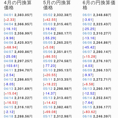
4月の円換算
5月の円換算
6月の円換算価
価格
価格
格
04/01
2,383.05
円
05/02
2,332.38
円
06/01
2,348.68
円
[
+2.33
]
[
+42.55
]
[
-3.61
]
04/04
2,366.95
円
05/03
2,315.46
円
06/02
2,323.43
円
[
-16.10
]
[
-16.92
]
[
-25.25
]
04/05
2,356.99
円
05/04
2,260.17
円
06/03
2,310.27
円
[
-9.96
]
[
-55.29
]
[
-13.16
]
04/06
2,425.93
円
05/05
2,265.25
円
06/06
2,264.86
円
[
+68.94
]
[
+5.08
]
[
-45.42
]
04/07
2,400.86
円
05/06
2,351.81
円
06/07
2,280.14
円
[
-25.08
]
[
+86.55
]
[
+15.28
]
04/08
2,297.25
円
05/09
2,274.58
円
06/08
2,276.10
円
[
-103.61
]
[
-77.23
]
[
-4.03
]
04/11
2,294.70
円
05/10
2,295.13
円
06/09
2,266.13
円
[
-2.54
]
[
+20.55
]
[
-9.97
]
04/12
2,286.65
円
05/11
2,313.35
円
06/10
2,272.71
円
[
-8.05
]
[
+18.22
]
[
+6.58
]
04/13
2,301.69
円
05/12
2,298.98
円
06/13
2,260.19
円
[
+15.04
]
[
-14.37
]
[
-12.52
]
04/14
2,318.22
円
05/13
2,313.40
円
06/14
2,252.54
円
[
+16.53
]
[
+14.42
]
[
-7.64
]
04/15
2,316.10
円
05/16
2,382.48
円
06/15
2,336.17
円
[
-2.12
]
[
+69.08
]
[
+83.62
]
04/18
2,288.56
円
05/17
2,312.98
円
06/16
2,246.39
円