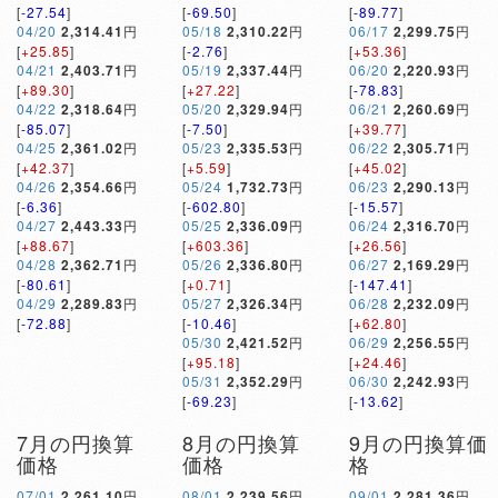
[
-27.54
]
[
-69.50
]
[
-89.77
]
04/20
2,314.41
円
05/18
2,310.22
円
06/17
2,299.75
円
[
+25.85
]
[
-2.76
]
[
+53.36
]
04/21
2,403.71
円
05/19
2,337.44
円
06/20
2,220.93
円
[
+89.30
]
[
+27.22
]
[
-78.83
]
04/22
2,318.64
円
05/20
2,329.94
円
06/21
2,260.69
円
[
-85.07
]
[
-7.50
]
[
+39.77
]
04/25
2,361.02
円
05/23
2,335.53
円
06/22
2,305.71
円
[
+42.37
]
[
+5.59
]
[
+45.02
]
04/26
2,354.66
円
05/24
1,732.73
円
06/23
2,290.13
円
[
-6.36
]
[
-602.80
]
[
-15.57
]
04/27
2,443.33
円
05/25
2,336.09
円
06/24
2,316.70
円
[
+88.67
]
[
+603.36
]
[
+26.56
]
04/28
2,362.71
円
05/26
2,336.80
円
06/27
2,169.29
円
[
-80.61
]
[
+0.71
]
[
-147.41
]
04/29
2,289.83
円
05/27
2,326.34
円
06/28
2,232.09
円
[
-72.88
]
[
-10.46
]
[
+62.80
]
05/30
2,421.52
円
06/29
2,256.55
円
[
+95.18
]
[
+24.46
]
05/31
2,352.29
円
06/30
2,242.93
円
[
-69.23
]
[
-13.62
]
7月の円換算
8月の円換算
9月の円換算価
価格
価格
格
07/01
2,261.10
円
08/01
2,239.56
円
09/01
2,281.36
円