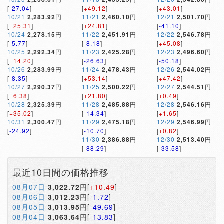
[
-27.04
]
[
+49.12
]
[
+43.01
]
10/21
2,283.92
円
11/21
2,460.10
円
12/21
2,501.70
円
[
+25.31
]
[
+24.81
]
[
-41.10
]
10/24
2,278.15
円
11/22
2,451.91
円
12/22
2,546.78
円
[
-5.77
]
[
-8.18
]
[
+45.08
]
10/25
2,292.34
円
11/23
2,425.28
円
12/23
2,496.60
円
[
+14.20
]
[
-26.63
]
[
-50.18
]
10/26
2,283.99
円
11/24
2,478.43
円
12/26
2,544.02
円
[
-8.35
]
[
+53.14
]
[
+47.42
]
10/27
2,290.37
円
11/25
2,500.22
円
12/27
2,544.51
円
[
+6.38
]
[
+21.80
]
[
+0.49
]
10/28
2,325.39
円
11/28
2,485.88
円
12/28
2,546.16
円
[
+35.02
]
[
-14.34
]
[
+1.65
]
10/31
2,300.47
円
11/29
2,475.18
円
12/29
2,546.99
円
[
-24.92
]
[
-10.70
]
[
+0.82
]
11/30
2,386.88
円
12/30
2,513.40
円
[
-88.29
]
[
-33.58
]
最近10日間の価格推移
08月07日
3,022.72
円[
+10.49
]
08月06日
3,012.23
円[
-1.72
]
08月05日
3,013.95
円[
-49.69
]
08月04日
3,063.64
円[
-13.83
]