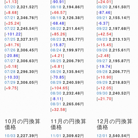
[
+1.13
]
[
-90.91
]
[
+24.01
]
07/20
2,321.52
円
08/18
2,194.86
円
09/20
2,161.50
円
[
+8.68
]
[
+66.57
]
[
-87.46
]
07/21
2,346.76
円
08/19
2,126.38
円
09/21
2,155.14
円
[
+25.24
]
[
-68.48
]
[
-6.37
]
07/22
2,245.54
円
08/22
2,211.64
円
09/22
2,197.68
円
[
-101.22
]
[
+85.26
]
[
+42.54
]
07/25
2,327.31
円
08/23
2,195.77
円
09/23
2,213.13
円
[
+81.76
]
[
-15.87
]
[
+15.45
]
07/26
2,306.45
円
08/24
2,199.97
円
09/26
2,215.61
円
[
-20.86
]
[
+4.21
]
[
+2.48
]
07/27
2,306.63
円
08/25
2,206.79
円
09/27
2,195.87
円
[
+0.18
]
[
+6.81
]
[
-19.74
]
07/28
2,296.30
円
08/26
2,135.94
円
09/28
2,206.77
円
[
-10.33
]
[
-70.85
]
[
+10.90
]
07/29
2,306.05
円
08/29
2,240.59
円
09/29
2,218.83
円
[
+9.75
]
[
+104.65
]
[
+12.05
]
08/30
2,232.48
円
09/30
2,240.52
円
[
-8.11
]
[
+21.70
]
08/31
2,265.06
円
[
+32.58
]
10月の円換算
11月の円換算
12月の円換算
価格
価格
価格
10/03
2,227.39
円
11/01
2,309.62
円
12/01
2,540.54
円