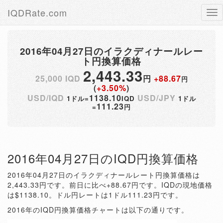
IQDRate.com
Tog
nav
2016年04月27日のイラクディナールレー
ト円換算価格
2,443.33
25,000 IQD
円
+88.67
円
(
+3.50%
)
USD/IQD
1138.10
USD/JPY
1ドル=
IQD
1ドル
111.23
=
円
2016年04月27日のIQD円換算価格
2016年04月27日のイラクディナールレート円換算価格は
2,443.33円です。前日に比べ+88.67円です。IQDの現地価格
は$1138.10。ドル円レートは1ドル111.23円です。
2016年のIQD円換算価格チャートは以下の通りです。