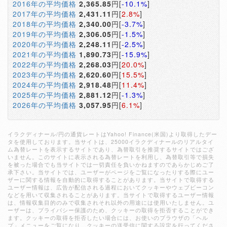
2016年の平均価格
2,365.85
円[
-10.1%
]
2017年の平均価格
2,431.11
円[
2.8%
]
2018年の平均価格
2,340.00
円[
-3.7%
]
2019年の平均価格
2,306.05
円[
-1.5%
]
2020年の平均価格
2,248.11
円[
-2.5%
]
2021年の平均価格
1,890.73
円[
-15.9%
]
2022年の平均価格
2,268.03
円[
20.0%
]
2023年の平均価格
2,620.60
円[
15.5%
]
2024年の平均価格
2,918.48
円[
11.4%
]
2025年の平均価格
2,881.12
円[
-1.3%
]
2026年の平均価格
3,057.95
円[
6.1%
]
イラクディナール/円の通貨レートはYahoo! Finance(米国)より取得したデー
タを使用しております。当サイトは、25000イラクディナールのリアルタイ
ム為替レートを表示するサイトであり、為替取引を推奨するサイトではござ
いません。このサイトに表示される為替レートを利用し、為替取引等で損失
を被った場合でも当サイトでは一切責任を負いかねますのであらかじめご了
承下さい。当サイトでは、ユーザーがページをご覧になったりする際にユー
ザーに関する情報を自動的に取得することがあります。当サイトで取得する
ユーザー情報は、広告が配信される過程においてクッキーやウェブビーコン
などを用いて収集されることがあります。当サイトで取得するユーザー情報
は、情報収集目的のみで収集されそれ以外の用途には使用いたしません。ユ
ーザーは、プライバシー保護のため、クッキーの取得を拒否することができ
ます。クッキーの取得を拒否したい場合には、お使いのブラウザの「ヘル
プ」メニューをご覧になり、クッキーの送受信に関する設定を行ってくださ