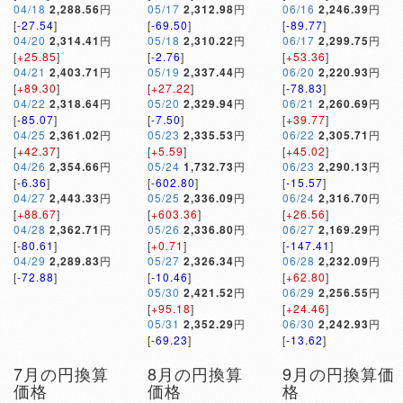
04/18
2,288.56
円
05/17
2,312.98
円
06/16
2,246.39
円
[
-27.54
]
[
-69.50
]
[
-89.77
]
04/20
2,314.41
円
05/18
2,310.22
円
06/17
2,299.75
円
[
+25.85
]
[
-2.76
]
[
+53.36
]
04/21
2,403.71
円
05/19
2,337.44
円
06/20
2,220.93
円
[
+89.30
]
[
+27.22
]
[
-78.83
]
04/22
2,318.64
円
05/20
2,329.94
円
06/21
2,260.69
円
[
-85.07
]
[
-7.50
]
[
+39.77
]
04/25
2,361.02
円
05/23
2,335.53
円
06/22
2,305.71
円
[
+42.37
]
[
+5.59
]
[
+45.02
]
04/26
2,354.66
円
05/24
1,732.73
円
06/23
2,290.13
円
[
-6.36
]
[
-602.80
]
[
-15.57
]
04/27
2,443.33
円
05/25
2,336.09
円
06/24
2,316.70
円
[
+88.67
]
[
+603.36
]
[
+26.56
]
04/28
2,362.71
円
05/26
2,336.80
円
06/27
2,169.29
円
[
-80.61
]
[
+0.71
]
[
-147.41
]
04/29
2,289.83
円
05/27
2,326.34
円
06/28
2,232.09
円
[
-72.88
]
[
-10.46
]
[
+62.80
]
05/30
2,421.52
円
06/29
2,256.55
円
[
+95.18
]
[
+24.46
]
05/31
2,352.29
円
06/30
2,242.93
円
[
-69.23
]
[
-13.62
]
7月の円換算
8月の円換算
9月の円換算価
価格
価格
格