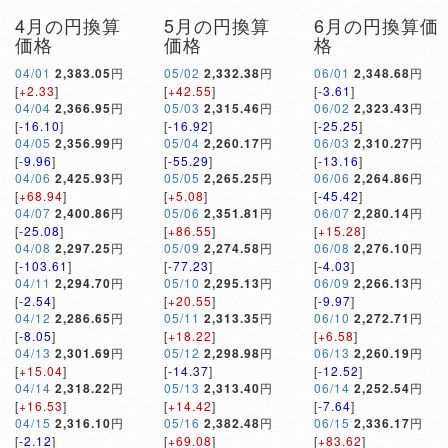
4月の円換算
5月の円換算
6月の円換算価
価格
価格
格
04/01
2,383.05
円
05/02
2,332.38
円
06/01
2,348.68
円
[
+2.33
]
[
+42.55
]
[
-3.61
]
04/04
2,366.95
円
05/03
2,315.46
円
06/02
2,323.43
円
[
-16.10
]
[
-16.92
]
[
-25.25
]
04/05
2,356.99
円
05/04
2,260.17
円
06/03
2,310.27
円
[
-9.96
]
[
-55.29
]
[
-13.16
]
04/06
2,425.93
円
05/05
2,265.25
円
06/06
2,264.86
円
[
+68.94
]
[
+5.08
]
[
-45.42
]
04/07
2,400.86
円
05/06
2,351.81
円
06/07
2,280.14
円
[
-25.08
]
[
+86.55
]
[
+15.28
]
04/08
2,297.25
円
05/09
2,274.58
円
06/08
2,276.10
円
[
-103.61
]
[
-77.23
]
[
-4.03
]
04/11
2,294.70
円
05/10
2,295.13
円
06/09
2,266.13
円
[
-2.54
]
[
+20.55
]
[
-9.97
]
04/12
2,286.65
円
05/11
2,313.35
円
06/10
2,272.71
円
[
-8.05
]
[
+18.22
]
[
+6.58
]
04/13
2,301.69
円
05/12
2,298.98
円
06/13
2,260.19
円
[
+15.04
]
[
-14.37
]
[
-12.52
]
04/14
2,318.22
円
05/13
2,313.40
円
06/14
2,252.54
円
[
+16.53
]
[
+14.42
]
[
-7.64
]
04/15
2,316.10
円
05/16
2,382.48
円
06/15
2,336.17
円
[
-2.12
]
[
+69.08
]
[
+83.62
]