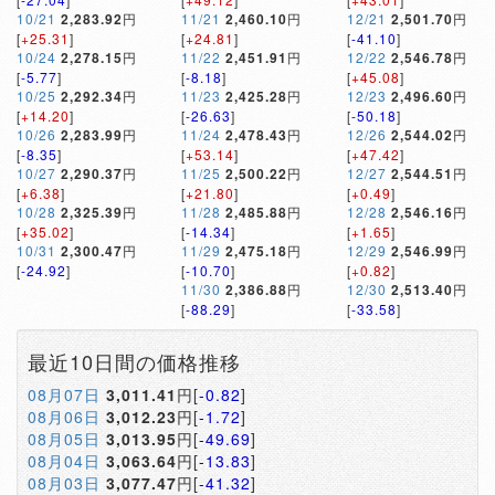
10/21
2,283.92
円
11/21
2,460.10
円
12/21
2,501.70
円
[
+25.31
]
[
+24.81
]
[
-41.10
]
10/24
2,278.15
円
11/22
2,451.91
円
12/22
2,546.78
円
[
-5.77
]
[
-8.18
]
[
+45.08
]
10/25
2,292.34
円
11/23
2,425.28
円
12/23
2,496.60
円
[
+14.20
]
[
-26.63
]
[
-50.18
]
10/26
2,283.99
円
11/24
2,478.43
円
12/26
2,544.02
円
[
-8.35
]
[
+53.14
]
[
+47.42
]
10/27
2,290.37
円
11/25
2,500.22
円
12/27
2,544.51
円
[
+6.38
]
[
+21.80
]
[
+0.49
]
10/28
2,325.39
円
11/28
2,485.88
円
12/28
2,546.16
円
[
+35.02
]
[
-14.34
]
[
+1.65
]
10/31
2,300.47
円
11/29
2,475.18
円
12/29
2,546.99
円
[
-24.92
]
[
-10.70
]
[
+0.82
]
11/30
2,386.88
円
12/30
2,513.40
円
[
-88.29
]
[
-33.58
]
最近10日間の価格推移
08月07日
3,011.41
円[
-0.82
]
08月06日
3,012.23
円[
-1.72
]
08月05日
3,013.95
円[
-49.69
]
08月04日
3,063.64
円[
-13.83
]
08月03日
3,077.47
円[
-41.32
]