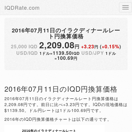
IQDRate.com
Tog
nav
2016年07月11日のイラクディナールレー
ト円換算価格
2,209.08
25,000 IQD
円
+3.23
(
+0.15%
)
円
USD/IQD
1139.50
USD/JPY
1ドル=
IQD
1ドル
100.69
=
円
2016年07月11日のIQD円換算価格
2016年07月11日のイラクディナールレート円換算価格は
2,209.08円です。前日に比べ+3.23円です。IQDの現地価格は
$1139.50。ドル円レートは1ドル100.69円です。
2016年のIQD円換算価格チャートは以下の通りです。
2016年のイラクディナールレート