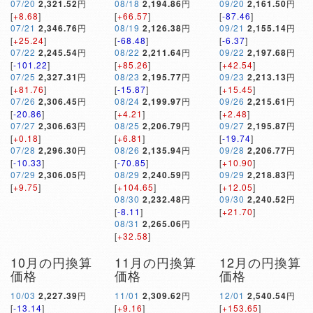
07/20
2,321.52
円
08/18
2,194.86
円
09/20
2,161.50
円
[
+8.68
]
[
+66.57
]
[
-87.46
]
07/21
2,346.76
円
08/19
2,126.38
円
09/21
2,155.14
円
[
+25.24
]
[
-68.48
]
[
-6.37
]
07/22
2,245.54
円
08/22
2,211.64
円
09/22
2,197.68
円
[
-101.22
]
[
+85.26
]
[
+42.54
]
07/25
2,327.31
円
08/23
2,195.77
円
09/23
2,213.13
円
[
+81.76
]
[
-15.87
]
[
+15.45
]
07/26
2,306.45
円
08/24
2,199.97
円
09/26
2,215.61
円
[
-20.86
]
[
+4.21
]
[
+2.48
]
07/27
2,306.63
円
08/25
2,206.79
円
09/27
2,195.87
円
[
+0.18
]
[
+6.81
]
[
-19.74
]
07/28
2,296.30
円
08/26
2,135.94
円
09/28
2,206.77
円
[
-10.33
]
[
-70.85
]
[
+10.90
]
07/29
2,306.05
円
08/29
2,240.59
円
09/29
2,218.83
円
[
+9.75
]
[
+104.65
]
[
+12.05
]
08/30
2,232.48
円
09/30
2,240.52
円
[
-8.11
]
[
+21.70
]
08/31
2,265.06
円
[
+32.58
]
10月の円換算
11月の円換算
12月の円換算
価格
価格
価格
10/03
2,227.39
円
11/01
2,309.62
円
12/01
2,540.54
円
[
-13.14
]
[
+9.16
]
[
+153.65
]