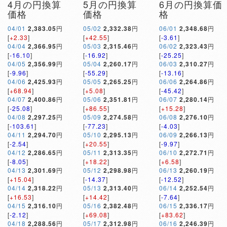
4月の円換算
5月の円換算
6月の円換算価
価格
価格
格
04/01
2,383.05
円
05/02
2,332.38
円
06/01
2,348.68
円
[
+2.33
]
[
+42.55
]
[
-3.61
]
04/04
2,366.95
円
05/03
2,315.46
円
06/02
2,323.43
円
[
-16.10
]
[
-16.92
]
[
-25.25
]
04/05
2,356.99
円
05/04
2,260.17
円
06/03
2,310.27
円
[
-9.96
]
[
-55.29
]
[
-13.16
]
04/06
2,425.93
円
05/05
2,265.25
円
06/06
2,264.86
円
[
+68.94
]
[
+5.08
]
[
-45.42
]
04/07
2,400.86
円
05/06
2,351.81
円
06/07
2,280.14
円
[
-25.08
]
[
+86.55
]
[
+15.28
]
04/08
2,297.25
円
05/09
2,274.58
円
06/08
2,276.10
円
[
-103.61
]
[
-77.23
]
[
-4.03
]
04/11
2,294.70
円
05/10
2,295.13
円
06/09
2,266.13
円
[
-2.54
]
[
+20.55
]
[
-9.97
]
04/12
2,286.65
円
05/11
2,313.35
円
06/10
2,272.71
円
[
-8.05
]
[
+18.22
]
[
+6.58
]
04/13
2,301.69
円
05/12
2,298.98
円
06/13
2,260.19
円
[
+15.04
]
[
-14.37
]
[
-12.52
]
04/14
2,318.22
円
05/13
2,313.40
円
06/14
2,252.54
円
[
+16.53
]
[
+14.42
]
[
-7.64
]
04/15
2,316.10
円
05/16
2,382.48
円
06/15
2,336.17
円
[
-2.12
]
[
+69.08
]
[
+83.62
]
04/18
2,288.56
円
05/17
2,312.98
円
06/16
2,246.39
円