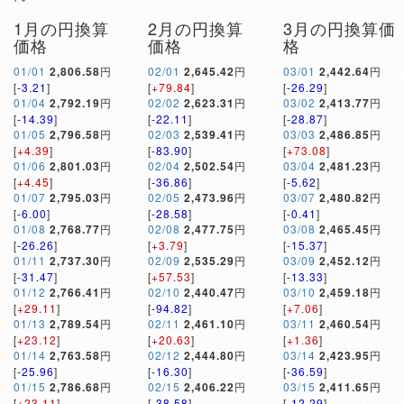
1月の円換算
2月の円換算
3月の円換算価
価格
価格
格
01/01
2,806.58
円
02/01
2,645.42
円
03/01
2,442.64
円
[
-3.21
]
[
+79.84
]
[
-26.29
]
01/04
2,792.19
円
02/02
2,623.31
円
03/02
2,413.77
円
[
-14.39
]
[
-22.11
]
[
-28.87
]
01/05
2,796.58
円
02/03
2,539.41
円
03/03
2,486.85
円
[
+4.39
]
[
-83.90
]
[
+73.08
]
01/06
2,801.03
円
02/04
2,502.54
円
03/04
2,481.23
円
[
+4.45
]
[
-36.86
]
[
-5.62
]
01/07
2,795.03
円
02/05
2,473.96
円
03/07
2,480.82
円
[
-6.00
]
[
-28.58
]
[
-0.41
]
01/08
2,768.77
円
02/08
2,477.75
円
03/08
2,465.45
円
[
-26.26
]
[
+3.79
]
[
-15.37
]
01/11
2,737.30
円
02/09
2,535.29
円
03/09
2,452.12
円
[
-31.47
]
[
+57.53
]
[
-13.33
]
01/12
2,766.41
円
02/10
2,440.47
円
03/10
2,459.18
円
[
+29.11
]
[
-94.82
]
[
+7.06
]
01/13
2,789.54
円
02/11
2,461.10
円
03/11
2,460.54
円
[
+23.12
]
[
+20.63
]
[
+1.36
]
01/14
2,763.58
円
02/12
2,444.80
円
03/14
2,423.95
円
[
-25.96
]
[
-16.30
]
[
-36.59
]
01/15
2,786.68
円
02/15
2,406.22
円
03/15
2,411.65
円
[
+23.11
]
[
-38.58
]
[
-12.29
]