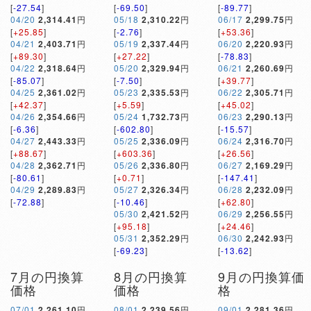
[
-27.54
]
[
-69.50
]
[
-89.77
]
04/20
2,314.41
円
05/18
2,310.22
円
06/17
2,299.75
円
[
+25.85
]
[
-2.76
]
[
+53.36
]
04/21
2,403.71
円
05/19
2,337.44
円
06/20
2,220.93
円
[
+89.30
]
[
+27.22
]
[
-78.83
]
04/22
2,318.64
円
05/20
2,329.94
円
06/21
2,260.69
円
[
-85.07
]
[
-7.50
]
[
+39.77
]
04/25
2,361.02
円
05/23
2,335.53
円
06/22
2,305.71
円
[
+42.37
]
[
+5.59
]
[
+45.02
]
04/26
2,354.66
円
05/24
1,732.73
円
06/23
2,290.13
円
[
-6.36
]
[
-602.80
]
[
-15.57
]
04/27
2,443.33
円
05/25
2,336.09
円
06/24
2,316.70
円
[
+88.67
]
[
+603.36
]
[
+26.56
]
04/28
2,362.71
円
05/26
2,336.80
円
06/27
2,169.29
円
[
-80.61
]
[
+0.71
]
[
-147.41
]
04/29
2,289.83
円
05/27
2,326.34
円
06/28
2,232.09
円
[
-72.88
]
[
-10.46
]
[
+62.80
]
05/30
2,421.52
円
06/29
2,256.55
円
[
+95.18
]
[
+24.46
]
05/31
2,352.29
円
06/30
2,242.93
円
[
-69.23
]
[
-13.62
]
7月の円換算
8月の円換算
9月の円換算価
価格
価格
格
07/01
2,261.10
円
08/01
2,239.56
円
09/01
2,281.36
円