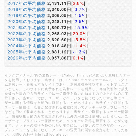
2017年の平均価格
2,431.11
円[
2.8%
]
2018年の平均価格
2,340.00
円[
-3.7%
]
2019年の平均価格
2,306.05
円[
-1.5%
]
2020年の平均価格
2,248.11
円[
-2.5%
]
2021年の平均価格
1,890.73
円[
-15.9%
]
2022年の平均価格
2,268.03
円[
20.0%
]
2023年の平均価格
2,620.60
円[
15.5%
]
2024年の平均価格
2,918.48
円[
11.4%
]
2025年の平均価格
2,881.12
円[
-1.3%
]
2026年の平均価格
3,057.88
円[
6.1%
]
イラクディナール/円の通貨レートはYahoo! Finance(米国)より取得したデー
タを使用しております。当サイトは、25000イラクディナールのリアルタイ
ム為替レートを表示するサイトであり、為替取引を推奨するサイトではござ
いません。このサイトに表示される為替レートを利用し、為替取引等で損失
を被った場合でも当サイトでは一切責任を負いかねますのであらかじめご了
承下さい。当サイトでは、ユーザーがページをご覧になったりする際にユー
ザーに関する情報を自動的に取得することがあります。当サイトで取得する
ユーザー情報は、広告が配信される過程においてクッキーやウェブビーコン
などを用いて収集されることがあります。当サイトで取得するユーザー情報
は、情報収集目的のみで収集されそれ以外の用途には使用いたしません。ユ
ーザーは、プライバシー保護のため、クッキーの取得を拒否することができ
ます。クッキーの取得を拒否したい場合には、お使いのブラウザの「ヘル
プ」メニューをご覧になり、クッキーの送受信に関する設定を行ってくださ
い。お問い合わせ info [at] iqdrate.com