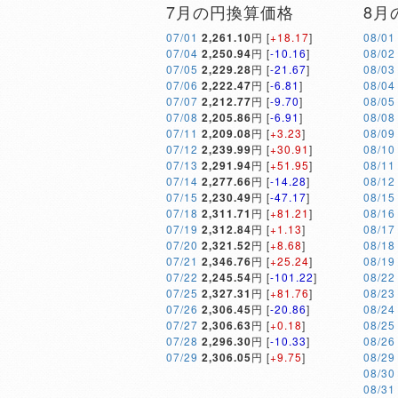
7月の円換算価格
8月
07/01
2,261.10
円 [
+18.17
]
08/01
07/04
2,250.94
円 [
-10.16
]
08/02
07/05
2,229.28
円 [
-21.67
]
08/03
07/06
2,222.47
円 [
-6.81
]
08/04
07/07
2,212.77
円 [
-9.70
]
08/05
07/08
2,205.86
円 [
-6.91
]
08/08
07/11
2,209.08
円 [
+3.23
]
08/09
07/12
2,239.99
円 [
+30.91
]
08/10
07/13
2,291.94
円 [
+51.95
]
08/11
07/14
2,277.66
円 [
-14.28
]
08/12
07/15
2,230.49
円 [
-47.17
]
08/15
07/18
2,311.71
円 [
+81.21
]
08/16
07/19
2,312.84
円 [
+1.13
]
08/17
07/20
2,321.52
円 [
+8.68
]
08/18
07/21
2,346.76
円 [
+25.24
]
08/19
07/22
2,245.54
円 [
-101.22
]
08/22
07/25
2,327.31
円 [
+81.76
]
08/23
07/26
2,306.45
円 [
-20.86
]
08/24
07/27
2,306.63
円 [
+0.18
]
08/25
07/28
2,296.30
円 [
-10.33
]
08/26
07/29
2,306.05
円 [
+9.75
]
08/29
08/30
08/31