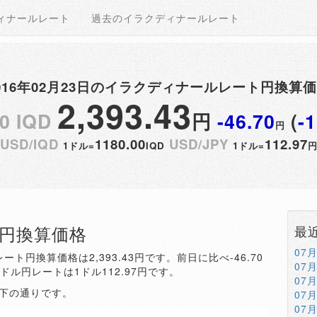
ィナールレート
過去のイラクディナールレート
016年02月23日のイラクディナールレート円換算
2,393.43
0 IQD
円
-46.70
(
-
円
USD/IQD
1180.00
USD/JPY
112.97
1ドル=
IQD
1ドル=
QD円換算価格
最
07
ート円換算価格は2,393.43円です。前日に比べ-46.70
07
。ドル円レートは1ドル112.97円です。
07
以下の通りです。
07
07