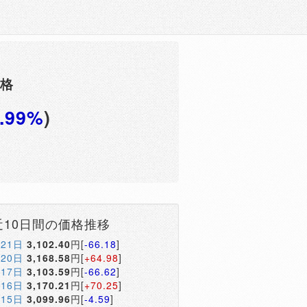
価格
1.99%
)
円
近10日間の価格推移
月21日
3,102.40
円[
-66.18
]
月20日
3,168.58
円[
+64.98
]
月17日
3,103.59
円[
-66.62
]
月16日
3,170.21
円[
+70.25
]
月15日
3,099.96
円[
-4.59
]