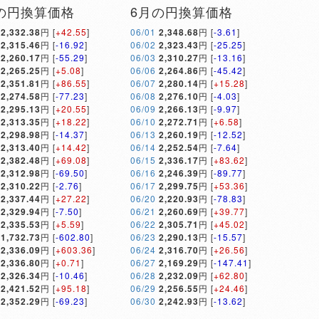
の円換算価格
6月の円換算価格
2,332.38
円 [
+42.55
]
06/01
2,348.68
円 [
-3.61
]
2,315.46
円 [
-16.92
]
06/02
2,323.43
円 [
-25.25
]
2,260.17
円 [
-55.29
]
06/03
2,310.27
円 [
-13.16
]
2,265.25
円 [
+5.08
]
06/06
2,264.86
円 [
-45.42
]
2,351.81
円 [
+86.55
]
06/07
2,280.14
円 [
+15.28
]
2,274.58
円 [
-77.23
]
06/08
2,276.10
円 [
-4.03
]
2,295.13
円 [
+20.55
]
06/09
2,266.13
円 [
-9.97
]
2,313.35
円 [
+18.22
]
06/10
2,272.71
円 [
+6.58
]
2,298.98
円 [
-14.37
]
06/13
2,260.19
円 [
-12.52
]
2,313.40
円 [
+14.42
]
06/14
2,252.54
円 [
-7.64
]
2,382.48
円 [
+69.08
]
06/15
2,336.17
円 [
+83.62
]
2,312.98
円 [
-69.50
]
06/16
2,246.39
円 [
-89.77
]
2,310.22
円 [
-2.76
]
06/17
2,299.75
円 [
+53.36
]
2,337.44
円 [
+27.22
]
06/20
2,220.93
円 [
-78.83
]
2,329.94
円 [
-7.50
]
06/21
2,260.69
円 [
+39.77
]
2,335.53
円 [
+5.59
]
06/22
2,305.71
円 [
+45.02
]
1,732.73
円 [
-602.80
]
06/23
2,290.13
円 [
-15.57
]
2,336.09
円 [
+603.36
]
06/24
2,316.70
円 [
+26.56
]
2,336.80
円 [
+0.71
]
06/27
2,169.29
円 [
-147.41
]
2,326.34
円 [
-10.46
]
06/28
2,232.09
円 [
+62.80
]
2,421.52
円 [
+95.18
]
06/29
2,256.55
円 [
+24.46
]
2,352.29
円 [
-69.23
]
06/30
2,242.93
円 [
-13.62
]