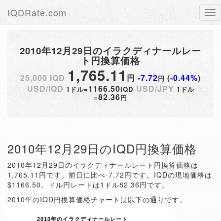
IQDRate.com
Tog
nav
2010年12月29日のイラクディナールレー
ト円換算価格
1,765.11
25,000 IQD
円
-7.72
(
-0.44%
)
円
USD/IQD
1166.50
USD/JPY
1ドル=
IQD
1ドル
82.36
=
円
2010年12月29日のIQD円換算価格
2010年12月29日のイラクディナールレート円換算価格は
1,765.11円です。前日に比べ-7.72円です。IQDの現地価格は
$1166.50。ドル円レートは1ドル82.36円です。
2010年のIQD円換算価格チャートは以下の通りです。
2010年のイラクディナールレート