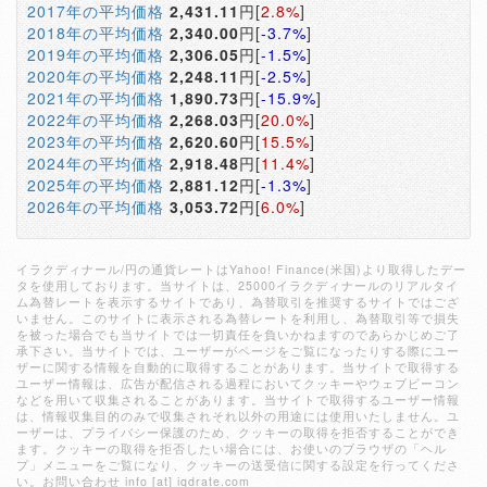
2017年の平均価格
2,431.11
円[
2.8%
]
2018年の平均価格
2,340.00
円[
-3.7%
]
2019年の平均価格
2,306.05
円[
-1.5%
]
2020年の平均価格
2,248.11
円[
-2.5%
]
2021年の平均価格
1,890.73
円[
-15.9%
]
2022年の平均価格
2,268.03
円[
20.0%
]
2023年の平均価格
2,620.60
円[
15.5%
]
2024年の平均価格
2,918.48
円[
11.4%
]
2025年の平均価格
2,881.12
円[
-1.3%
]
2026年の平均価格
3,053.72
円[
6.0%
]
イラクディナール/円の通貨レートはYahoo! Finance(米国)より取得したデー
タを使用しております。当サイトは、25000イラクディナールのリアルタイ
ム為替レートを表示するサイトであり、為替取引を推奨するサイトではござ
いません。このサイトに表示される為替レートを利用し、為替取引等で損失
を被った場合でも当サイトでは一切責任を負いかねますのであらかじめご了
承下さい。当サイトでは、ユーザーがページをご覧になったりする際にユー
ザーに関する情報を自動的に取得することがあります。当サイトで取得する
ユーザー情報は、広告が配信される過程においてクッキーやウェブビーコン
などを用いて収集されることがあります。当サイトで取得するユーザー情報
は、情報収集目的のみで収集されそれ以外の用途には使用いたしません。ユ
ーザーは、プライバシー保護のため、クッキーの取得を拒否することができ
ます。クッキーの取得を拒否したい場合には、お使いのブラウザの「ヘル
プ」メニューをご覧になり、クッキーの送受信に関する設定を行ってくださ
い。お問い合わせ info [at] iqdrate.com