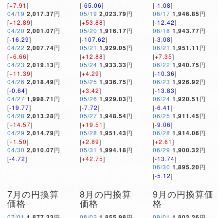
[
+7.91
]
[
-65.06
]
[
-1.08
]
04/19
2,017.37
円
05/19
2,023.79
円
06/17
1,946.85
円
[
+12.89
]
[
+53.88
]
[
-12.42
]
04/20
2,001.07
円
05/20
1,916.17
円
06/18
1,943.77
円
[
-16.29
]
[
-107.62
]
[
-3.08
]
04/22
2,007.74
円
05/21
1,929.05
円
06/21
1,951.11
円
[
+6.66
]
[
+12.88
]
[
+7.35
]
04/23
2,019.13
円
05/24
1,933.33
円
06/22
1,940.75
円
[
+11.39
]
[
+4.29
]
[
-10.36
]
04/26
2,018.49
円
05/25
1,936.75
円
06/23
1,926.92
円
[
-0.64
]
[
+3.42
]
[
-13.83
]
04/27
1,998.71
円
05/26
1,929.03
円
06/24
1,920.51
円
[
-19.77
]
[
-7.72
]
[
-6.41
]
04/28
2,013.28
円
05/27
1,948.54
円
06/25
1,911.45
円
[
+14.57
]
[
+19.51
]
[
-9.06
]
04/29
2,014.79
円
05/28
1,951.43
円
06/28
1,914.06
円
[
+1.50
]
[
+2.89
]
[
+2.61
]
04/30
2,010.07
円
05/31
1,994.18
円
06/29
1,900.32
円
[
-4.72
]
[
+42.75
]
[
-13.74
]
06/30
1,895.20
円
[
-5.12
]
7月の円換算
8月の円換算
9月の円換算価
価格
価格
格
07/01
1,877.33
円
08/02
1,855.98
円
09/01
1,803.26
円