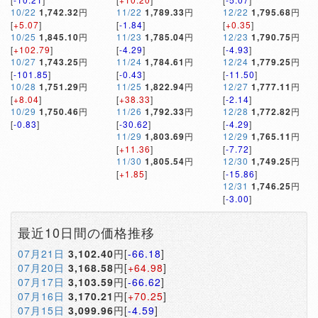
10/22
1,742.32
円
11/22
1,789.33
円
12/22
1,795.68
円
[
+5.07
]
[
-1.84
]
[
+0.35
]
10/25
1,845.10
円
11/23
1,785.04
円
12/23
1,790.75
円
[
+102.79
]
[
-4.29
]
[
-4.93
]
10/27
1,743.25
円
11/24
1,784.61
円
12/24
1,779.25
円
[
-101.85
]
[
-0.43
]
[
-11.50
]
10/28
1,751.29
円
11/25
1,822.94
円
12/27
1,777.11
円
[
+8.04
]
[
+38.33
]
[
-2.14
]
10/29
1,750.46
円
11/26
1,792.33
円
12/28
1,772.82
円
[
-0.83
]
[
-30.62
]
[
-4.29
]
11/29
1,803.69
円
12/29
1,765.11
円
[
+11.36
]
[
-7.72
]
11/30
1,805.54
円
12/30
1,749.25
円
[
+1.85
]
[
-15.86
]
12/31
1,746.25
円
[
-3.00
]
最近10日間の価格推移
07月21日
3,102.40
円[
-66.18
]
07月20日
3,168.58
円[
+64.98
]
07月17日
3,103.59
円[
-66.62
]
07月16日
3,170.21
円[
+70.25
]
07月15日
3,099.96
円[
-4.59
]