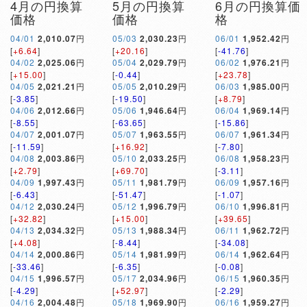
4月の円換算
5月の円換算
6月の円換算価
価格
価格
格
04/01
2,010.07
円
05/03
2,030.23
円
06/01
1,952.42
円
[
+6.64
]
[
+20.16
]
[
-41.76
]
04/02
2,025.06
円
05/04
2,029.79
円
06/02
1,976.21
円
[
+15.00
]
[
-0.44
]
[
+23.78
]
04/05
2,021.21
円
05/05
2,010.29
円
06/03
1,985.00
円
[
-3.85
]
[
-19.50
]
[
+8.79
]
04/06
2,012.66
円
05/06
1,946.64
円
06/04
1,969.14
円
[
-8.55
]
[
-63.65
]
[
-15.86
]
04/07
2,001.07
円
05/07
1,963.55
円
06/07
1,961.34
円
[
-11.59
]
[
+16.92
]
[
-7.80
]
04/08
2,003.86
円
05/10
2,033.25
円
06/08
1,958.23
円
[
+2.79
]
[
+69.70
]
[
-3.11
]
04/09
1,997.43
円
05/11
1,981.79
円
06/09
1,957.16
円
[
-6.43
]
[
-51.47
]
[
-1.07
]
04/12
2,030.24
円
05/12
1,996.79
円
06/10
1,996.81
円
[
+32.82
]
[
+15.00
]
[
+39.65
]
04/13
2,034.32
円
05/13
1,988.34
円
06/11
1,962.72
円
[
+4.08
]
[
-8.44
]
[
-34.08
]
04/14
2,000.86
円
05/14
1,981.99
円
06/14
1,962.64
円
[
-33.46
]
[
-6.35
]
[
-0.08
]
04/15
1,996.57
円
05/17
2,034.96
円
06/15
1,960.35
円
[
-4.29
]
[
+52.97
]
[
-2.29
]
04/16
2,004.48
円
05/18
1,969.90
円
06/16
1,959.27
円